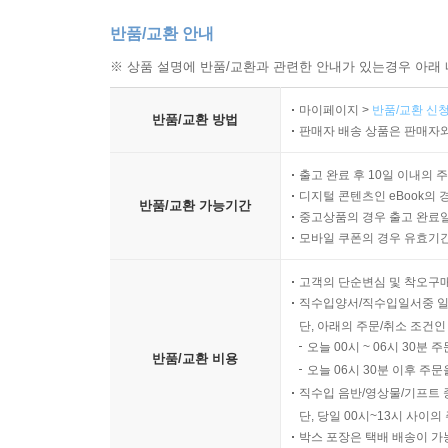
반품/교환 안내
※ 상품 설명에 반품/교환과 관련한 안내가 있는경우 아래 
마이페이지 >
반품/교환 신청
반품/교환 방법
판매자 배송 상품은 판매자와
출고 완료 후 10일 이내의 
디지털 콘텐츠인 eBook의 
반품/교환 가능기간
중고상품의 경우 출고 완료일
모바일 쿠폰의 경우 유효기간(
고객의 단순변심 및 착오구
직수입양서/직수입일서중 일
단, 아래의 주문/취소 조건인
오늘 00시 ~ 06시 30분 
반품/교환 비용
오늘 06시 30분 이후 주문
직수입 음반/영상물/기프트 
단, 당일 00시~13시 사이
박스 포장은 택배 배송이 가