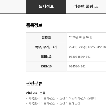
The Nickel Boys
도서정보
리뷰/한줄평
(0/1)
품목정보
발행일
2020년 07월 07일
쪽수, 무게, 크기
224쪽 | 245g | 132*203*20
ISBN13
9780345804341
ISBN10
0345804341
관련분류
카테고리 분류
외국도서
문학/소설
소설
미스테리/호러/스릴러
외국도서
문학/소설
소설
현대소설