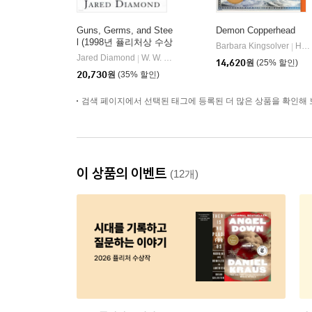
Guns, Germs, and Stee
Demon Copperhead
l (1998년 퓰리처상 수상
Barbara Kingsolver
Harper Perennial
|
작 / 20주년 기념판)
Jared Diamond
W. W. Norton & Company
|
14,620
원
(25% 할인)
20,730
원
(35% 할인)
검색 페이지에서 선택된 태그에 등록된 더 많은 상품을 확인해 
이 상품의 이벤트
(12개)