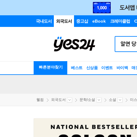
국내도서
외국도서
중고샵
eBook
크레마클럽
C
빠른분야찾기
베스트
신상품
이벤트
바이백
매
웰컴
외국도서
문학/소설
소설
미스