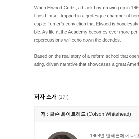
When Elwood Curtis, a black boy growing up in 1960s
finds himself trapped in a grotesque chamber of horr
espite Turner’s conviction that Elwood is hopelessly
ble. As life at the Academy becomes ever more peri
repercussions will echo down the decades.
Based on the real story of a reform school that oper
ating, driven narrative that showcases a great Americ
저자 소개
(1명)
저 :
콜슨 화이트헤드
(Colson Whitehead)
1969년 맨해튼에서 나고 