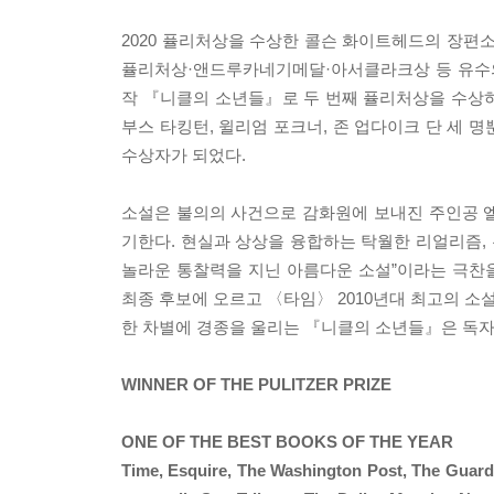
2020 퓰리처상을 수상한 콜슨 화이트헤드의 장편
퓰리처상·앤드루카네기메달·아서클라크상 등 유수의
작 『니클의 소년들』로 두 번째 퓰리처상을 수상하는
부스 타킹턴, 윌리엄 포크너, 존 업다이크 단 세 
수상자가 되었다.
소설은 불의의 사건으로 감화원에 보내진 주인공 
기한다. 현실과 상상을 융합하는 탁월한 리얼리즘, 
놀라운 통찰력을 지닌 아름다운 소설”이라는 극찬
최종 후보에 오르고 〈타임〉 2010년대 최고의 소설 
한 차별에 경종을 울리는 『니클의 소년들』은 독자
WINNER OF THE PULITZER PRIZE
ONE OF THE BEST BOOKS OF THE YEAR
Time, Esquire, The Washington Post, The Guardia