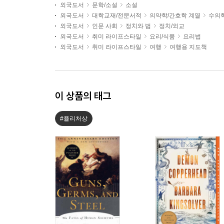
외국도서
문학/소설
소설
외국도서
대학교재/전문서적
의약학/간호학 계열
수의
외국도서
인문 사회
정치와 법
정치/외교
외국도서
취미 라이프스타일
요리/식품
요리법
외국도서
취미 라이프스타일
여행
여행용 지도책
이 상품의 태그
#퓰리처상