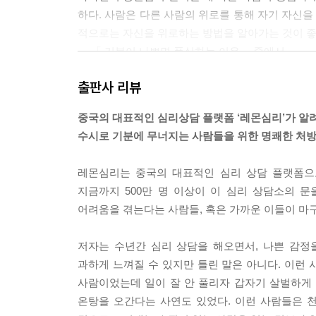
하다. 사람은 다른 사람의 위로를 통해 자기 자신을
적으로는 자신을 위로하는 방법을 알아가는 것이 좋
--- 「 기분이 나쁘면 폭식하는 이유」 중에서
출판사 리뷰
누구나 부정적인 감정을 느끼는 것에 대해 걱정한다
제가 있다고 인식한다. 하지만 다양한 감정이 올라
중국의 대표적인 심리상담 플랫폼 ‘레몬심리’가 알
도 말이다. 오히려 유쾌하고 즐거운 감정 이외의 다
수시로 기분에 무너지는 사람들을 위한 명쾌한 처
--- 「 괜찮아, 그건 아주 자연스러운 감정이야」 
레몬심리는 중국의 대표적인 심리 상담 플랫폼으로
에너지 도둑이 나도 같은 불평을 해주기를, 자신의
지금까지 500만 명 이상이 이 심리 상담소의 
도 괜찮다. 습관적으로 남 욕하기, 문제 있으면 남 
어려움을 겪는다는 사람들, 혹은 가까운 이들이 마
--- 「부정적인 사람, 나의 에너지 도둑」 중에서
저자는 수년간 심리 상담을 해오면서, 나쁜 감정
과하게 느껴질 수 있지만 틀린 말은 아니다. 이런
사람이었는데 일이 잘 안 풀리자 갑자기 살벌하게
온탕을 오간다는 사연도 있었다. 이런 사람들은 