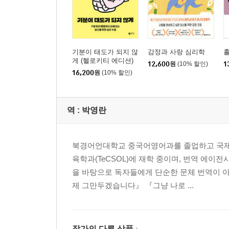
기분이 태도가 되지 않
감정과 사랑 심리학
게 (헬로키티 에디션)
12,600
원
(10% 할인)
1
16,200
원
(10% 할인)
역 :
박영란
북경어언대학교 중국어영어과를 졸업하고 국제
육학과(TeCSOL)에 재학 중이며, 번역 에이
을 바탕으로 독자들에게 단순한 문체 번역이 아닌
제 그만두겠습니다』 『그냥 나로 ...
작가의 다른 상품