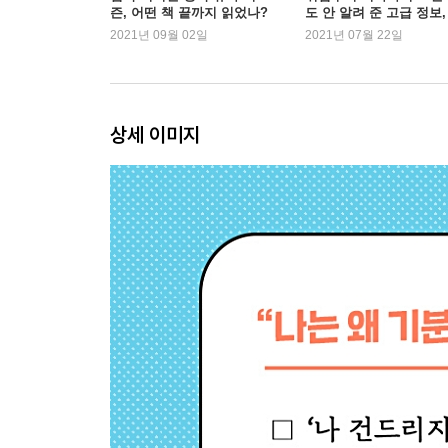
즌, 어떤 책 끝까지 읽었나?
도 안 알려 준 고급 정보,
-소중한 친구에게 하는 말을 나 자신에게도
'책'에서 찾는 MZ세대
2021년 09월 02일
2021년 07월 22일
-강의실을 눈물바다로 만든 수업
-‘재수 없는 날’에 대처하는 법
-스트레스는 나를 망치지 못한다
상세 이미지
4장_우리가 감정에 대해 오해하는 것들
-우울증 환자에게 “운동하라”는 조언이 무례한 이유
-할리우드 배우는 왜 죄책감에 시달렸을까
-기쁨도 슬픔도 생각보다 오래가지 않는다
-낙관적인 사람은 항상 같은 곳에서 넘어진다
-감정을 계속 억누르다 보면 생기는 일
5장_나쁜 감정으로부터 나를 지키는 연습
-불안감: 지나치게 깊이 생각하지 않아야 나를 지킨
-나쁜 기억: 상처는 살아가는 힘이 된다