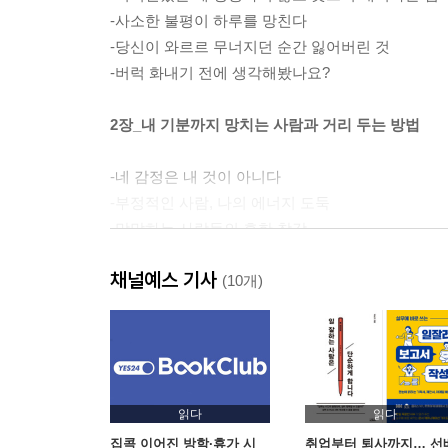
-사소한 불평이 하루를 망친다
-당신이 와르르 무너지던 순간 잃어버린 것
-버럭 화내기 전에 생각해봤나요?
2장_내 기분까지 망치는 사람과 거리 두는 방법
-네 감정은 내 것이 아니다
-부정적인 사람, 나의 에너지 도둑
-막말하는 사람들의 흔한 착각
-실망을 잘 다뤄야 인간관계가 힘들지 않다
채널예스 기사
-“괜찮아, 그건 아주 자연스러운 감정이야.”
(10개)
3장_ 기분을 내 편으로 만들면 인생이 달라진다
-내가 아니면 누가 나를 챙겨줄까
-자세를 바꾸는 것만으로 기분이 바뀐다
읽다
읽다
-나쁜 생각이 내 마음을 지옥으로 만든다
집콕 이어진 방학·휴가 시
취업부터 퇴사까지… 선