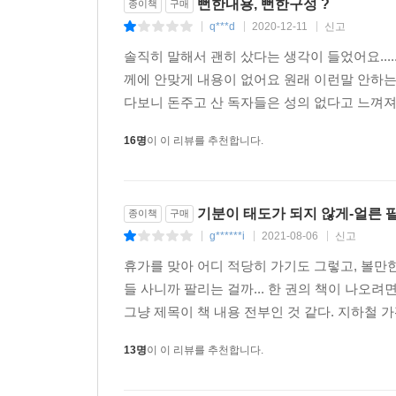
뻔한내용, 뻔한구성 ?
종이책
구매
q***d
2020-12-11
신고
|
|
|
솔직히 말해서 괜히 샀다는 생각이 들었어요...
께에 안맞게 내용이 없어요 원래 이런말 안
다보니 돈주고 산 독자들은 성의 없다고 느껴져요....
16명
이 이 리뷰를 추천합니다.
기분이 태도가 되지 않게-얼른
종이책
구매
g******i
2021-08-06
신고
|
|
|
휴가를 맞아 어디 적당히 가기도 그렇고, 볼만한
들 사니까 팔리는 걸까... 한 권의 책이 나오
그냥 제목이 책 내용 전부인 것 같다. 지하철 가
13명
이 이 리뷰를 추천합니다.