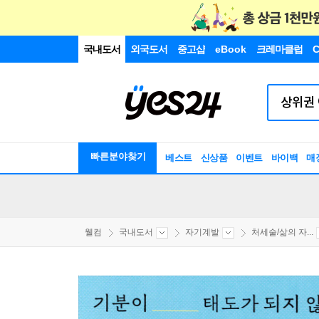
국내도서
외국도서
중고샵
eBook
크레마클럽
C
빠른분야찾기
베스트
신상품
이벤트
바이백
매
웰컴
국내도서
자기계발
처세술/삶의 자...