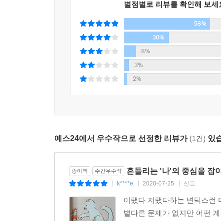
별점별로 리뷰를 확인해 보세
보여주고 싶은 모습을 보여줄 수 있기 때문이다. 
58%
대해 더 깊이 이야기한다. 감정이 우리를 어떻게
통제해야 한다는 이야기도 있고, 동시에 감정을 
30%
따라서 그것을 다루는 방법은 달라진다.
8%
3%
이제 당신이 자신의 감정의 근원을 찾아가고 부정적
2%
만들어 사용하는 방법을 알게 되면 후회가 사라지고
중국의 심리 분야 베스트셀러
예스24에서 우수작으로 선정한 리뷰가
(1건)
있습
★ 기분을 다스리고 다른 방식으로 말했더니 내가 
★ 마음이 힘들고 복잡할 때마다 찾게 되는 심리 지
★ 감정 관리를 배우면 인간관계가 쉬워지다.
흔들리는 '나'의 중심을 잡
종이책
주간우수작
k****e
2020-07-25
신고
|
|
|
이랬다 저랬다하는 변덕스런 마
별다른 문제가 없지만 어떤 계