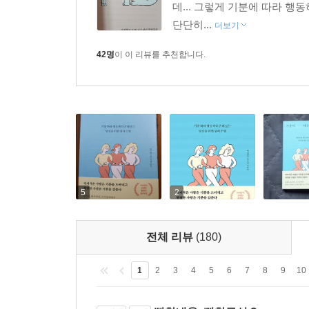
데... 그렇게 기분에 따라 행
단단히...
더보기
42명
이 이 리뷰를 추천합니다.
5
2
전체 리뷰
(180)
1
2
3
4
5
6
7
8
9
10