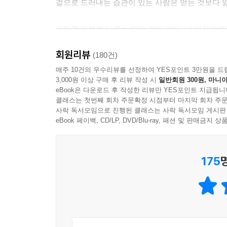
겉으로 드러내는 습관이 있는 사람은 얻는 것보다 잃
그만큼 기분을 다루는 일은 쉽지 않다. 내 마음속
탓에 감정을 돌볼 여유가 없다. 우리는 매일 회사 
회원리뷰
트집과 불만뿐이다. 집에서도 가족끼리 서로 오해하
(180건)
그러나 우리는 휘몰아치는 감정을 다루는 방법을 배
매주 10건의 우수리뷰를 선정하여 YES포인트 3만원을 드
3,000원 이상 구매 후 리뷰 작성 시
일반회원 300원, 마니아
eBook은 다운로드 후 작성한 리뷰만 YES포인트 지급됩니
“나는 왜 기분이 안 좋으면 다른 사람이 될까?”
클래스는 첫번째 회차 주문확정 시점부터 마지막 회차 주문
사락 독서모임으로 진행된 클래스는 사락 독서모임 게시판
내 기분이 내 맘대로 되지 않는 이유는
eBook 페이백, CD/LP, DVD/Blu-ray, 패션 및 판매금
감정을 제대로 다루지 못하기 때문이다
175
크고 작은 차이만 있을 뿐이지 누구나 기분을 드러
되면, 보여주고 싶지 않은 모습을 남들에게 보이게
지독한 후회가 이어진다. 나쁜 기분은 순간이지만,
내가 내 감정 하나 제대로 처리하지 못해 손해 보
저자는 감정 관리를 배워야만 기분을 다스릴 수 