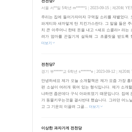
전천당7
서울 서**일 5학년 m******1
2023-09-15
제20회 YE
|
|
주리는 집에 들어가자마자 구역질 소리를 재뱉었다. 오
파게티와 새까맣게 탄 치킨가스란다. 그 말을 들은 
치 큰 아주머니 한테 돈을 내고 <셰프 쇼콜라> 라는
려가 엄마를 끈질기게 설득해 그 초콜릿을 받도록 했다
더보기
전천당7
경기 부******교 6학년 s*******e
2023-09-12
제20회
|
|
안녕하세요 제가 오늘 소개할책은 제가 요즘 가장 흥
편 소설이 여러개 묶여 있는 형식입니다. 제가 소개
냐하면 좁은데다 구식 아파트였기 때문입니다. 집에 
가 동물키우는것을 결사반대 했습니다. 그러던 어느날
고 그 기운의 이끌려 그골...
더보기
이상한 과자가게 전천당