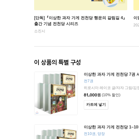
[단독]『이상한 과자 가게 전천당 행운의 갈림길 4』
이
출간 기념 전천당 시리즈
20
소진시
이 상품의 특별 구성
이상한 과자 가게 전천당 7권 
전7권
히로시마 레이코 글/쟈쟈 그림/김
81,000
원
(10% 할인)
카트에 넣기
이상한 과자 가게 전천당 1~1
전10권, 양장