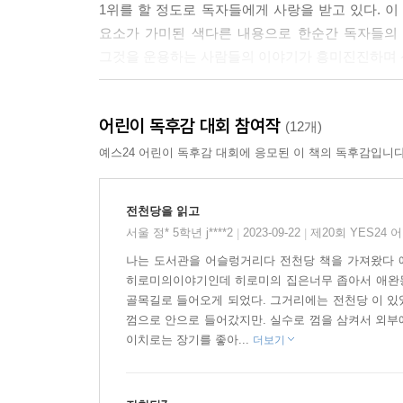
1위를 할 정도로 독자들에게 사랑을 받고 있다. 
요소가 가미된 색다른 내용으로 한순간 독자들의 
그것을 운용하는 사람들의 이야기가 흥미진진하며 
『이상한 과자 가게 전천당』에서 보여주는 인간의
어린이 독후감 대회 참여작
아이부터 어른까지 즐겁게 읽을 수 있다.
(12개)
예스24 어린이 독후감 대회에 응모된 이 책의 독후감입니다
쉽고 빠른 전개, 흡입력 넘치는 스토리, 권선징악의
전천당을 읽고
『이상한 과자 가게 전천당』은 문장 호흡이 짧고
서울 정* 5학년 j****2
2023-09-22
제20회 YES24
|
|
흡입력이 강해 단숨에 읽어 내려간다. 몰입도가 
나는 도서관을 어슬렁거리다 전천당 책을 가져왔다 
갖고 있는 이야기의 힘은 독서력이 부족한 아이들에
히로미의이야기인데 히로미의 집은너무 좁아서 애완동물
뒷내용이 궁금하여 멈추지 않을 정도로 재미있게 읽
골목길로 들어오게 되었다. 그거리에는 전천당 이 있
껌으로 안으로 들어갔지만. 실수로 껌을 삼켜서 외부에
『이상한 과자 가게 전천당』은 재미와 흥미, 그
이치로는 장기를 좋아...
더보기
결말은 상당히 달라진다. 내가 바라는 행운, 그
생각할 거리를 건넨다.