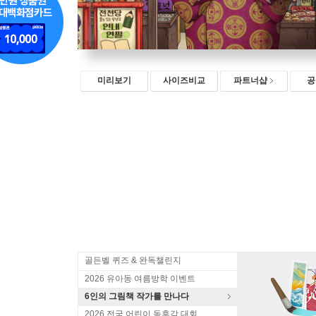
미리보기
사이즈비교
파트너샵
공
골든벨 퀴즈 & 완독챌린지
2026 유아동 여름방학 이벤트
6인의 그림책 작가를 만나다
2026 전국 어린이 독후감 대회