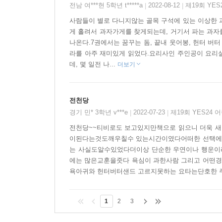
전남 여***현 5학년 t*****a
2022-08-12
제19회 YE
|
|
사람들이 별로 다니지않는 골목 구석에 있는 이상한 
게 홀려서 과자가게를 찾게되는데, 거기서 파는 과자
나온다.7권에서는 꿈꾸는 돔, 끝내 웃어봉, 헌터 버터
라를 아주 재미있게 읽었다.요리사인 주인공이 요리
데, 몇 일전 나...
더보기
전천당
경기 민* 3학년 v***e
2022-07-23
제19회 YES24
|
|
전천당~~티비로도 보고있지만책으로 읽으니 더욱 
이된다는것도깨우칠수 있는시간이였다어떠한 선택에는
는 사실도알수있었다더이상 단순한 우연이나 행운
에는 많은교훈을줏다 욕심이 과한사람 그리고 어떤
욕아귀와 헌터버터샌드 고르지못하는 요타는단호한 주 
1
2
3