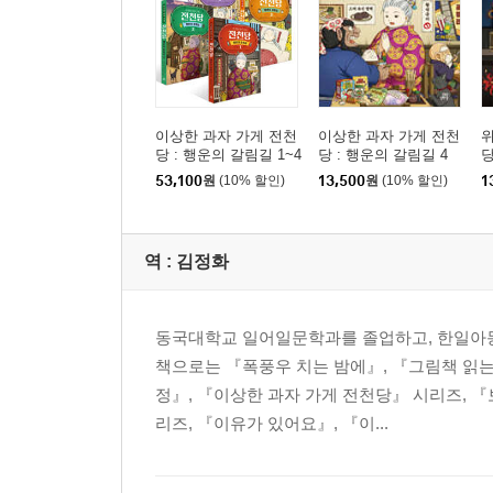
이상한 과자 가게 전천
이상한 과자 가게 전천
위
당 : 행운의 갈림길 1~4
당 : 행운의 갈림길 4
권 세트
53,100
원
(10% 할인)
13,500
원
(10% 할인)
1
역 :
김정화
동국대학교 일어일문학과를 졸업하고, 한일아동
책으로는 『폭풍우 치는 밤에』, 『그림책 읽는
정』, 『이상한 과자 가게 전천당』 시리즈, 『
리즈, 『이유가 있어요』, 『이...