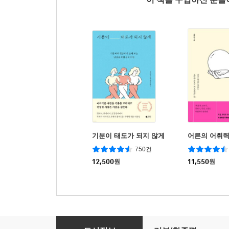
기분이 태도가 되지 않게
어른의 어휘
750건
12,500
원
11,550
원
성숙한 어른이 갖춰야 할 좋은 심리 습관