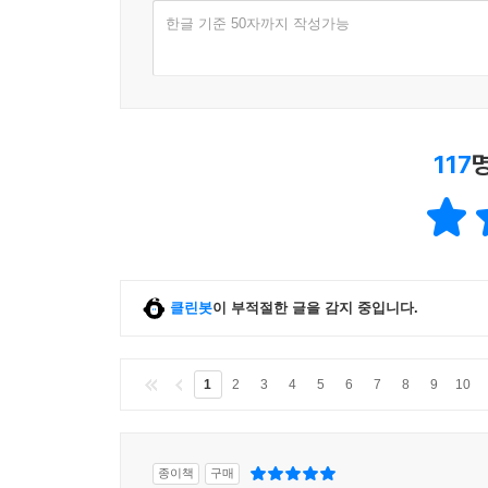
한글 기준 50자까지 작성가능
117
클린봇
이 부적절한 글을 감지 중입니다.
1
2
3
4
5
6
7
8
9
10
종이책
구매