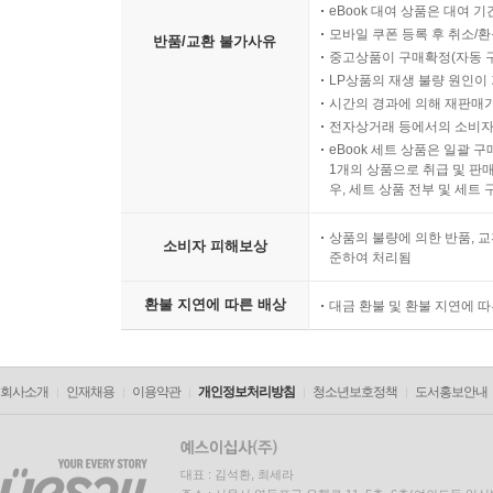
eBook 대여 상품은 대여 기
모바일 쿠폰 등록 후 취소/환
반품/교환 불가사유
중고상품이 구매확정(자동 
LP상품의 재생 불량 원인이 기
시간의 경과에 의해 재판매가
전자상거래 등에서의 소비자
eBook 세트 상품은 일괄 
1개의 상품으로 취급 및 판매
우, 세트 상품 전부 및 세트
상품의 불량에 의한 반품, 교
소비자 피해보상
준하여 처리됨
환불 지연에 따른 배상
대금 환불 및 환불 지연에 
회사소개
인재채용
이용약관
개인정보처리방침
청소년보호정책
도서홍보안내
대표 : 김석환, 최세라