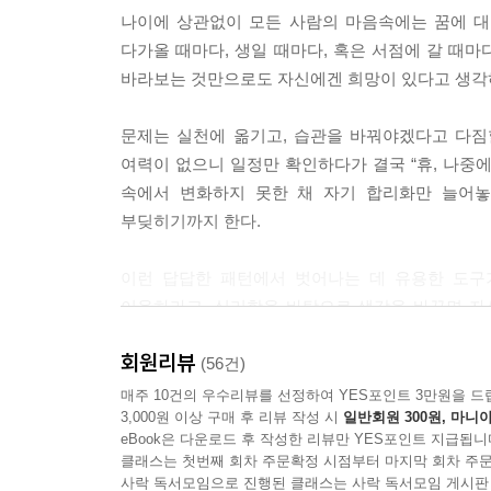
을 열어야 한다.
나이에 상관없이 모든 사람의 마음속에는 꿈에 대한
--- p.206
다가올 때마다, 생일 때마다, 혹은 서점에 갈 때
바라보는 것만으로도 자신에겐 희망이 있다고 생각하
심호흡 연습법은 간단하다. 천천히 숨을 들이마시고(
연습하다 보면 초조함이 밀려올 때 약간의 안정을 찾
문제는 실천에 옮기고, 습관을 바꿔야겠다고 다짐
들 때는 잠시 조용한 곳을 찾아 심호흡으로 마음을
여력이 없으니 일정만 확인하다가 결국 “휴, 나중에
속에서 변화하지 못한 채 자기 합리화만 늘어놓
--- p.272
부딪히기까지 한다.
이런 답답한 패턴에서 벗어나는 데 유용한 도구가
이용하라고. 심리학을 바탕으로 생각을 바꾸면 자신
있어!’를 되풀이하라고.
회원리뷰
(56건)
하버드대 심리학 박사가 권하는 매일 3분 습관
매주 10건의 우수리뷰를 선정하여 YES포인트 3만원을 드
3,000원 이상 구매 후 리뷰 작성 시
일반회원 300원, 마니아
성숙한 어른이 갖춰야 할 33가지 심리 습관
eBook은 다운로드 후 작성한 리뷰만 YES포인트 지급됩니
클래스는 첫번째 회차 주문확정 시점부터 마지막 회차 주문
이 책은 베스트셀러 『심리학이 이렇게 쓸모 있을 
사락 독서모임으로 진행된 클래스는 사락 독서모임 게시판