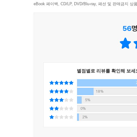
출발한다. 물론 이러한 믿음은 ‘일상 속의 작은 
eBook 페이백, CD/LP, DVD/Blu-ray, 패션 및 판매금
거쳐야 한다고 말한다.
56
명
STEP 1 행동에 숨겨진 심리적 동기 이해하기
STEP 2 변화의 의도 설정하기
STEP 3 행동 교정하기
STEP 4 효과 점검하기(효과가 있다고 생각된다면)
STEP 5 성공할 때까지 시도하기
별점별로 리뷰를 확인해 보세
이 책은 우리 모두가 ‘일상 속의 작은 성공’을 통해 
이 책은 아침 시간이나 출퇴근 시간 혹은 취침 
18%
구성했으므로, 자투리 시간을 활용해 생활 속 다
5%
적용해보자.
0%
2%
티끌 모아 태산이 되고, 낙숫물이 댓돌을 뚫는 법이다
뇌파를 조정해보자. ‘내가 원하면 뭐든 할 수 있어!