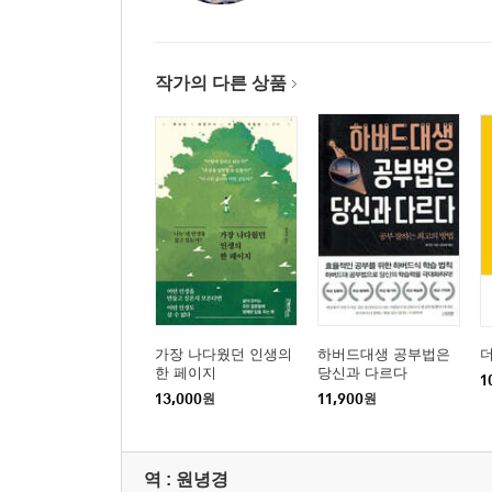
28 바른 마음가짐을 가지면 모두가 당신과 절친이 
29 인복이 좋아지려면 알아야 할 대화법
30 ‘다 함께 홀로’가 되지 않는 SNS 운영 방법
작가의 다른 상품
31 유머는 연습할 수 있다
32 활짝 핀 꽃이 사람들의 이목을 끄는 법이다
33 대인관계를 두려워하는 당신에게 부족한 한 가
가장 나다웠던 인생의
하버드대생 공부법은
더
한 페이지
당신과 다르다
1
13,000
원
11,900
원
역 :
원녕경