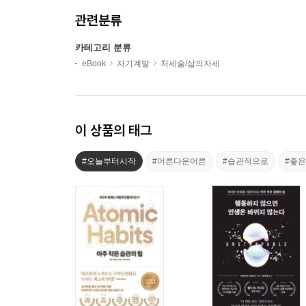
관련분류
카테고리 분류
eBook
자기계발
처세술/삶의자세
이 상품의 태그
#오늘부터시작
#어른다운어른
#습관적으로
#좋