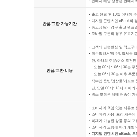
판매자 배송 상품은 판매자와
출고 완료 후 10일 이내의 
디지털 콘텐츠인 eBook의 
반품/교환 가능기간
중고상품의 경우 출고 완료일
모바일 쿠폰의 경우 유효기간(
고객의 단순변심 및 착오구
직수입양서/직수입일서중 일
단, 아래의 주문/취소 조건인
오늘 00시 ~ 06시 30분 
반품/교환 비용
오늘 06시 30분 이후 주문
직수입 음반/영상물/기프트 
단, 당일 00시~13시 사이
박스 포장은 택배 배송이 가
소비자의 책임 있는 사유로 
소비자의 사용, 포장 개봉에 
복제가 가능한 상품 등의 포장을 
소비자의 요청에 따라 개별
디지털 컨텐츠인 eBook, 