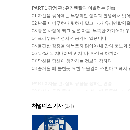
PART 1 감정 편: 유리멘탈과 이별하는 연습
01 자신을 옭아매는 부정적인 생각과 잡념에서 벗
02 남들이 너무하다 탓하지 말고 내가 유리멘탈임
03 좋은 사람이 되고 싶은 마음, 부족한 자기애가
04 표리부동은 정서적 공격의 일종이다
05 불편한 감정을 억누르지 않아야 내 안의 분노와
06 ‘나’와 잘 지내려면 먼저 ‘나’ 자신을 아껴라
07 당신은 당신이 생각하는 것보다 강하다
08 즐거울 때 불현듯 묘한 우울감이 스친다고 해서
PART 2 자율 편: 삶의 규율을 정하는 연습
09 당신이 돈을 들여 피트니스 센터에 등록하고도 
10 목표를 세울 때는 의지력으로 유혹에 맞서지 말
채널예스 기사
11 우리가 집착을 버리기 어려운 이유
(1개)
12 잡념을 없애고 싶다면 주변의 잡동사니부터 치
13 당신에게 부족한 것은 능력이 아니라 자기긍정
14 인터넷상의 교류는 ‘설탕 대용품’과 같을 뿐이다