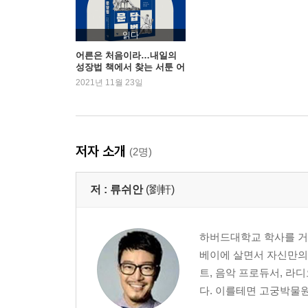
15 도전을 두려워하지 않으려면 먼저 저주를 풀어야
16 완벽함보다 실행이 낫다
읽다
17 ‘대충대충’ 살수록 ‘염세주의’에 빠지기 쉽다
어른은 처음이라…내일의
성장법 책에서 찾는 서툰 어
18 우리가 나쁜 습관을 고치지 못하는 이유
른들
2021년 11월 23일
PART 3 이성 편: 편견에 휘둘리지 않는 연습
19 수많은 상식 과 직감이 오판을 낳는 편견이었을
20 용감하게 무지를 인정하는 것은 일종의 슬기다
저자 소개
(2명)
21 진실을 말한다고 아웃사이더가 되는 것은 아니
22 몸이 마음을 속이게 하지 말라
저 :
류쉬안
(劉軒)
23 마음을 따르되 머리를 써라
24 의협심을 발휘하는 것은 좋지만 정의의 탈을 쓴
하버드대학교 학사를 거
PART 4 관계 편: 필터버블에서 벗어나는 연습
베이에 살면서 자신만의
25 친구가 많아도 여전히 외로운 이유
트, 음악 프로듀서, 라
26 나를 즐겁게 만드는 일에 촉각을 곤두세워라
다. 이를테면 고궁박물원
27 당신이 꼭 알아야 할 ‘우정 공식’