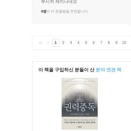
부시켜 재미나네요
4명
이 이 한줄평을 추천합니다.
1
2
3
4
5
6
7
8
9
10
이 책을 구입하신 분들이 산
분야 연관 책