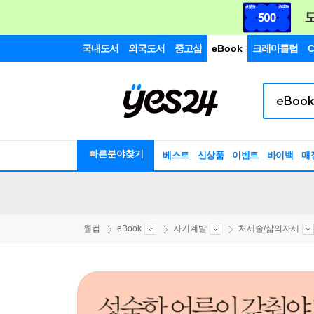
국내도서
외국도서
중고샵
eBook
크레마클럽
C
빠른분야찾기
베스트
신상품
이벤트
바이백
매
웰컴
eBook
자기계발
처세술/삶의자세