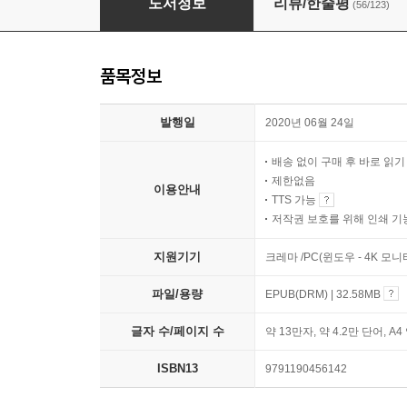
도서정보
리뷰/한줄평
(56/123)
품목정보
발행일
2020년 06월 24일
배송 없이 구매 후 바로 읽
제한없음
이용안내
TTS 가능
저작권 보호를 위해 인쇄 기
지원기기
크레마 /PC(윈도우 - 4K 모
파일/용량
EPUB(DRM) | 32.58MB
글자 수/페이지 수
약 13만자, 약 4.2만 단어, A4
ISBN13
9791190456142