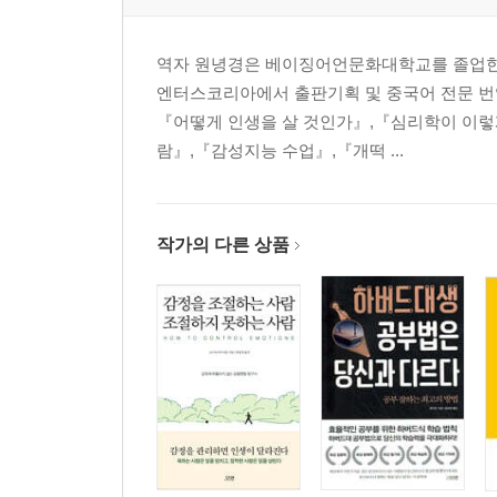
역자 원녕경은 베이징어언문화대학교를 졸업한
엔터스코리아에서 출판기획 및 중국어 전문 번역
『어떻게 인생을 살 것인가』,『심리학이 이렇게
람』,『감성지능 수업』,『개떡 ...
작가의 다른 상품