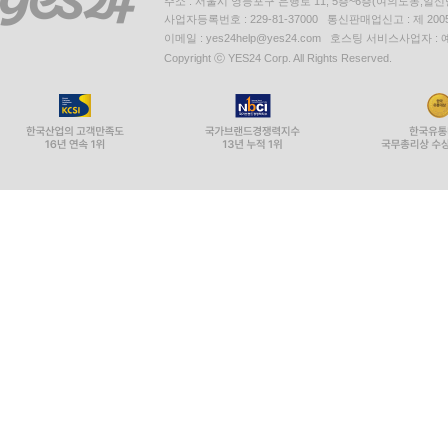
주소 : 서울시 영등포구 은행로 11, 5층~6층(여의도동,일신
사업자등록번호 : 229-81-37000 통신판매업신고 : 제 200
이메일 : yes24help@yes24.com 호스팅 서비스사업자 :
Copyright ⓒ YES24 Corp. All Rights Reserved.