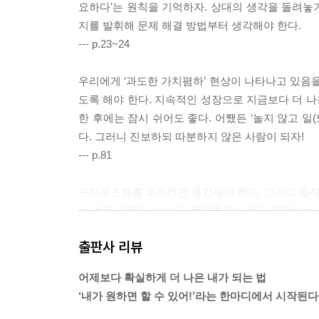
요하다’는 원칙을 기억하자. 상대의 생각을 돌려놓기
지를 발휘해 문제 해결 방법부터 생각해야 한다.
--- p.23~24
우리에게 ‘과도한 가치폄하’ 현상이 나타나고 있음을
도록 해야 한다. 지속적인 성장으로 지금보다 더 나
한 후에는 잠시 쉬어도 좋다. 어쨌든 ‘놀지 않고 일(또는 공부)
다. 그러니 진보하되 따분하지 않은 사람이 되자!
--- p.81
인지부조화를 피하려면 용감해야 한다. 그리고 솔직
는 것은 일종의 슬기다. 문제를 직시하고 인정하는 
솔직하게 마주하는 데 도움 되길 바란다.
출판사 리뷰
--- p.163
어제보다 확실하게 더 나은 내가 되는 법
어쩌면 ‘다 함께 홀로’가 주는 고통을 해결할 방법
‘내가 원하면 할 수 있어!’라는 한마디에서 시작된다
을 묻고, 자신의 근황도 공유하여 서로 간의 비밀을