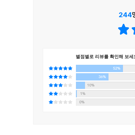
이 작품으로 챈들러는 1955년 미국 추리 작가
244
하루키를 비롯한 현대 주요 작가들에게 큰 영향을 
열두 번 이상은 읽었노라고 언급하기도 했다. 197
한 획을 그었다. 주인공 역은 엘리엇 굴드가 맡았다.
이 책을 옮긴 김진준 번역가는 이 작품 특유의 하드
옮겨 이 작품을 더욱 실감나게 즐길 수 있도록 했다
별점별로 리뷰를 확인해 보세
보다 깊고 전문적인 시선에서 이 작품을 함께 음미할
52%
36%
중년에 다다른 탐정 필립 말로
10%
그 비열한 거리에 버티고 서 있는 한 남자의 초상
1%
0%
이 작품에서 말로는 테리 레녹스라는 인물로 인해 
상류층들만 거주하는 경치 좋은 동네부터 법과 정
자본주의 사회의 이면에 도사린 어두운 현실들을 
경고, 폭행을 당하기도 한다. 그럼에도 말로는 적