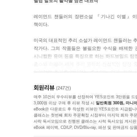
필립 말로의 활약을 담은 대표작
레이먼드 챈들러의 장편소설 『기나긴 이별』이 
책이다.
미국의 대표적인 추리 소설가 레이먼드 챈들러는 
작가다. 그의 작품들은 불필요한 수식을 배제한 
시니컬한 유머 등을 특징으로 하는 하드보일드 탐정
홈스와 더불어 세계 추리 문학의 전설적인 탐정 
논리적인 추리를 해나가는 홈스와는 달리, 직접 
활약은 이후 탄생한 수많은 하드보일드 탐정 소설들
회원리뷰
(247건)
『기나긴 이별』은 챈들러의 가장 널리 알려진 
매주 10건의 우수리뷰를 선정하여 YES포인트 3만원을 드
3,000원 이상 구매 후 리뷰 작성 시
일반회원 300원, 마니아
하드보일드 3대 걸작으로 손꼽히는 작품이다. 1
eBook은 다운로드 후 작성한 리뷰만 YES포인트 지급됩니
걸작으로, 초기작의 에너지 넘치던 냉소적 청년에서 
클래스는 첫번째 회차 주문확정 시점부터 마지막 회차 주문
아내를 끔찍하게 살해한 용의자로 몰린 수수께끼의 인
사락 독서모임으로 진행된 클래스는 사락 독서모임 게시판
자살을 둘러싼 비밀들을 풀어 나가는 과정의 이야기
eBook 페이백, CD/LP, DVD/Blu-ray, 패션 및 판매금