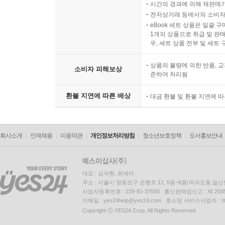
시간의 경과에 의해 재판매가
전자상거래 등에서의 소비자
eBook 세트 상품은 일괄 
1개의 상품으로 취급 및 판매
우, 세트 상품 전부 및 세트
상품의 불량에 의한 반품, 교
소비자 피해보상
준하여 처리됨
환불 지연에 따른 배상
대금 환불 및 환불 지연에 
회사소개
인재채용
이용약관
개인정보처리방침
청소년보호정책
도서홍보안내
대표 : 김석환, 최세라
주소 : 서울시 영등포구 은행로 11, 5층~6층(여의도동,일신
사업자등록번호 : 229-81-37000 통신판매업신고 : 제 200
이메일 : yes24help@yes24.com 호스팅 서비스사업자 :
Copyright ⓒ YES24 Corp. All Rights Reserved.