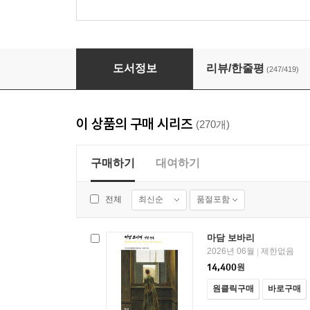
기나긴 이별 - 열린책들 세계문학 252
도서정보
리뷰/한줄평
(247/419)
이 상품의 구매 시리즈
(270개)
구매하기
대여하기
최신순
품절포함
전체
마담 보바리
2026년 06월
제한없음
|
14,400
원
원클릭구매
바로구매