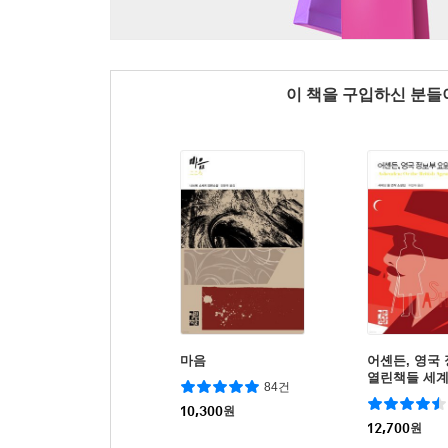
이 책을 구입하신 분
마음
어셴든, 영국 
열린책들 세계
84건
10,300
원
12,700
원