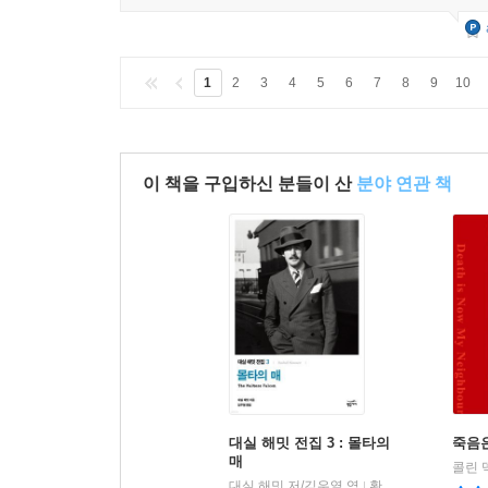
1
2
3
4
5
6
7
8
9
10
이 책을 구입하신 분들이 산
분야 연관 책
대실 해밋 전집 3 : 몰타의
죽음은
매
콜린 
대실 해밋 저/김우열 역
황금가지
|