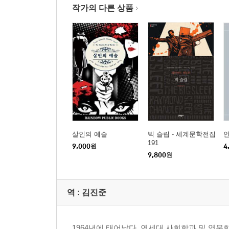
작가의 다른 상품
살인의 예술
빅 슬립 - 세계문학전집
안
191
9,000
원
4
9,800
원
역 :
김진준
1964년에 태어났다. 연세대 사회학과 및 영