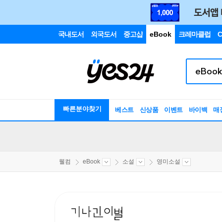
국내도서
외국도서
중고샵
eBook
크레마클럽
C
빠른분야찾기
베스트
신상품
이벤트
바이백
매
웰컴
eBook
소설
영미소설