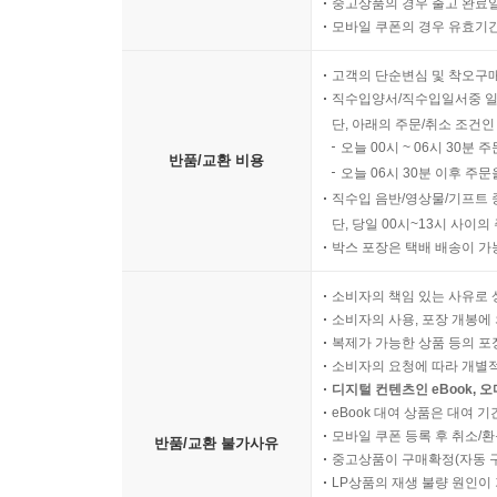
중고상품의 경우 출고 완료일
모바일 쿠폰의 경우 유효기간(
고객의 단순변심 및 착오구
직수입양서/직수입일서중 일
단, 아래의 주문/취소 조건인
오늘 00시 ~ 06시 30분 
반품/교환 비용
오늘 06시 30분 이후 주문
직수입 음반/영상물/기프트 
단, 당일 00시~13시 사이
박스 포장은 택배 배송이 가
소비자의 책임 있는 사유로 
소비자의 사용, 포장 개봉에 
복제가 가능한 상품 등의 포장을 
소비자의 요청에 따라 개별
디지털 컨텐츠인 eBook, 
eBook 대여 상품은 대여 기
모바일 쿠폰 등록 후 취소/환
반품/교환 불가사유
중고상품이 구매확정(자동 
LP상품의 재생 불량 원인이 기