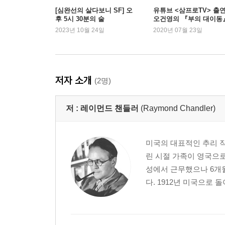
[심완선의 살다보니 SF] 오
유튜브 <삼프로TV> 출
후 5시 30분의 술
오건영의 『부의 대이동
새로운 1위
2023년 10월 24일
2020년 07월 23일
저자 소개
(2명)
저 :
레이먼드 챈들러
(Raymond Chandler)
미국의 대표적인 추리 작
린 시절 가족이 영국으로
성에서 근무했으나 6개월
다. 1912년 미국으로 