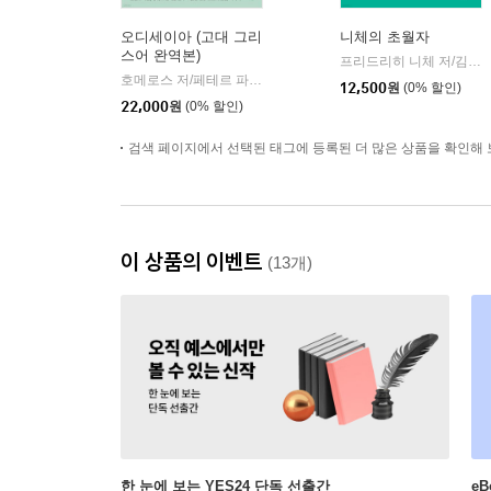
오디세이아 (고대 그리
니체의 초월자
스어 완역본)
프리드리히 니체 저/김철 편역
호메로스 저/페테르 파울 루벤스 그림/박문재 역
현대지성
|
12,500
원
(0% 할인)
22,000
원
(0% 할인)
검색 페이지에서 선택된 태그에 등록된 더 많은 상품을 확인해 
이 상품의 이벤트
(13개)
한 눈에 보는 YES24 단독 선출간
e