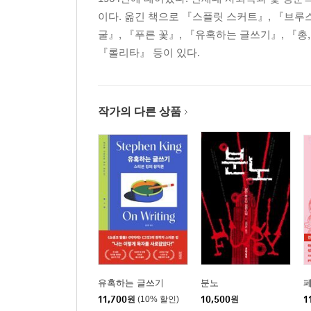
이다. 옮긴 책으로 『스플릿 스커트』, 『브루
굴』, 『푸른 꽃』, 『유혹하는 글쓰기』, 『총
『롤리타』 등이 있다.
작가의 다른 상품
유혹하는 글쓰기
분노
11,700
원
(10% 할인)
10,500
원
1