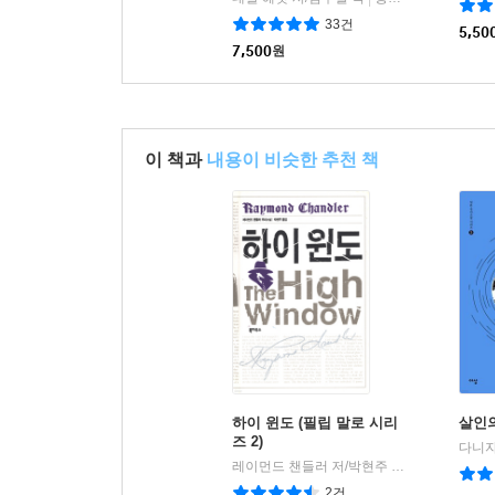
33건
5,50
7,500
원
이 책과
내용이 비슷한 추천 책
하이 윈도 (필립 말로 시리
살인
즈 2)
레이먼드 챈들러 저/박현주 역
북하우스
|
2건