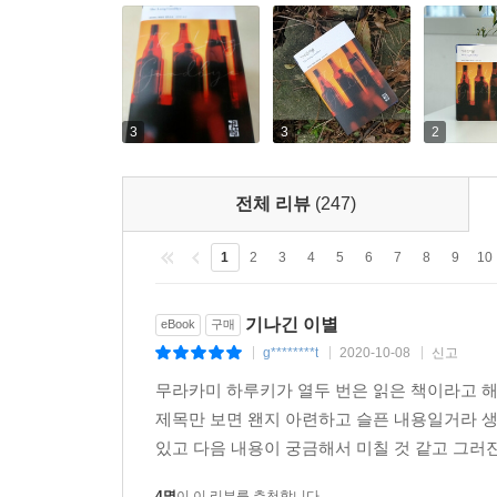
그러나 『기나긴 이별』에서 중년에 이른 필립 말
쓰디쓴 무관심으로 변했고, 비정한 현실을 뼈저리
믿음의 체계는 여전히 완강하게 고수하는 모습이
마련이지만, 말로는 그렇지 않다. 현실에 대해서는
3
3
2
신실하게 우정을 지켜 가는 모습이 은근한 감동을 주
단독자]의 형상은 필립 말로가 오랫동안 하드보일드
전체 리뷰
(247)
[말로도 늙어 가고, 독자들도 나이를 먹어 간다.
1
2
3
4
5
6
7
8
9
10
부자들의 허영과 기만을 부러워하지 않고, 어차피
누군가와 가정을 꾸려서 뒤늦게라도 [남들처럼] 살아
기나긴 이별
eBook
구매
이 강인하고 결벽증적인 남자의 뒷모습에 바치는 가슴
g********t
2020-10-08
신고
|
|
|
무라카미 하루키가 열두 번은 읽은 책이라고 해
제목만 보면 왠지 아련하고 슬픈 내용일거라 
가장 위대한 추리 작가의 하나. 그가 세운 기준은 
있고 다음 내용이 궁금해서 미칠 것 같고 그러진
- [선데이 타임스]
4명
이 이 리뷰를 추천합니다.