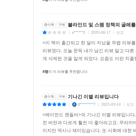
챈들러는 다른 종류의 탐정을 탄생시켰다.
- [더 타임스]
블라인드 및 스팸 정책의 굴레를
종이책
구매
챈들러는 첫 문장부터 독자의 마음을 사로잡는 작가
u******2
2020-08-17
신고
|
|
|
- [데일리 텔리그래프]
<이 책이 출간되고 한 달이 지났을 무렵 리뷰를
리뷰였다. 오늘 문득 내가 남긴 리뷰 말고 다
게 삭제된 것을 알게 되었다. 요즘도 이런 치졸
4명
이 이 리뷰를 추천합니다.
기나긴 이별 리뷰입니다
종이책
구매
d*********7
2021-03-14
신고
|
|
|
<레이먼드 챈들러>의 기나긴 이별 리뷰입니다
전 버전과 다르게 훨씬 더 좋더라고요. 무라카
이지만 역시나 재미있습니다. 또 사회에 대한 