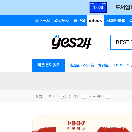
국내도서
외국도서
중고샵
eBook
크레마클럽
C
빠른분야찾기
베스트
신상품
이벤트
바이백
매
웰컴
eBook
역사
세계사