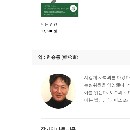
묻는’ 고통/ 7 시토츠와 쭝꼬삥/ 8 “참을 수 없어’/ 9
올리겠습니다/ 13 기억은 무기억이 되고 싶어 한다/ 
다층경면/ 18 기억의 범람/ 19 그림자/ 20 황금 박쥐
먹는 인간
눈꺼풀’/ 25 실내화 배지/ 26 ‘인간의 기본적 권리’/ 
13,500
원
제8장
과거 속의 미래
1 역사적 시간과 소실, 애석/ 2‘ 인류의 거대한 한’
역 :
한승동
(韓承東)
‘팔굉일우적 필연성’/ 8 ‘무장하는 천황제’와 고바야시
영전/ 12 전향 및 국가 권력의 승리
서강대 사학과를 다녔다
논설위원을 역임했다. 
제9장
아를 읽는다: 보수의 시
이 놀라운 사태는 무엇을?
너는 법』, 『디아스포라
1 전쟁은 어쩌면 하기 쉬운 일/ 2 이 놀라운 사태는
레로레로 츠-레-로’/ 7 ‘새까만 웃음 피 토하듯 뿜
괜찮아”/ 11 기품 있는 어른과 악동/ 12 아버지와 ‘그
전쟁을 하고 있다”/ 16 ‘무사히 나라를 위해 봉사 중
작가의 다른 상품