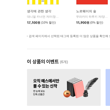
생각에 관한 생각
노르웨이의 숲
대니얼 카너먼 저/이창신 역
김영사
무라카미 하루키 저/양억관 역
|
17,100
원
(10% 할인)
11,900
원
(0% 할인)
검색 페이지에서 선택된 태그에 등록된 더 많은 상품을 확인해 
이 상품의 이벤트
(6개)