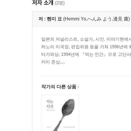
저자 소개
(2명)
제5장
저 :
헨미 요
(Hemmi Yo,へんみ よう,邊見 庸)
정밀靜謐과 신경질
1 『모모타로』/ 2 모모타로주의와 팽창주의/ 3‘천진’한 
9 참새/ 10 따귀 때리기와 참수/ 11 불가촉의 절대광
일본의 저널리스트, 소설가, 시인. 미야기현에
어땠는가?/ 16 책임의 동심원/ 17 카고메 카고메/ 1
하노이 지국장, 편집위원 등을 거쳐 1996년에 
사사라/ 22 ‘도깨비’/ 23 경례와 답례/ 24 『꽁치의
타가와상, 1994년에 『먹는 인간』으로 고단샤
카미 준상,...
제6장
마오쩌둥과 미시마 유키오와 아버지와 나
1 1963년/ 2 ‘부질없는 정열’/ 3 도쿄 올림픽과 
작가의 다른 상품
것도 해롭지 않게 됐다”/ 8 하늘에 내걸린 머리/ 9 머
13 거대한 허무주의?/ 14 대살육 때 마오쩌둥은 무엇
제7장
파시스트와 ‘눈꺼풀’
1 몰라서는 안 되는 것/ 2 몰라도 되는 것/ 3 불문