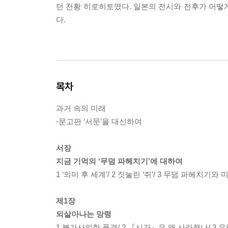
던 천황 히로히토였다. 일본의 전시와 전후가 어
다.
목차
과거 속의 미래
-문고판 ‘서문’을 대신하여
서장
지금 기억의 ‘무덤 파헤치기’에 대하여
1 ‘의미 후 세계’/ 2 짓눌린 ‘쥐’/ 3 무덤 파헤치기와
제1장
되살아나는 망령
1 불가사의한 풍경/ 2 『시간』은 왜 사라졌나/ 3 