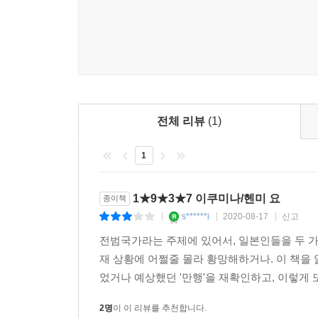
이어진다. 난징 학살은 인간성과 윤리성이라는 
스스로 파괴했다. 그리고 그런 불편한 진실을 일본
뼈를 수습하듯 일본인의 파괴된 인륜의 파편을 주
보편적인 성찰로 독자들을 이끈다.
일본 사회를 고발하는 헨미 요의 절망적 반항은 
저널리스트이자 아쿠타가와 수상 작가, 그리고 누
전체 리뷰
(1)
확실하다.
1
1★9★3★7 이쿠미나/헨미 요
종이책
s******i
2020-08-17
신고
|
|
|
전범국가라는 주제에 있어서, 일본인들을 두 가지
재 상황에 어쩔줄 몰라 황망해하거나. 이 책을 
었거나 예상했던 '만행'을 재확인하고, 이렇게 또
2명
이 이 리뷰를 추천합니다.