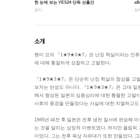
한 눈에 보는 YES24 단독 선출간
e
상시
상
소개
헨미 요의 『1★9★3★7』은 난징 학살이라는 인
에 대해 통절하게 성찰하고 고발한다.
『1★9★3★7』은 단순히 난징 학살의 참상을 고발
보자는 반성도 아니다. 『1★9★3★7』은 고대 일
해서 형성된 일본의 심층심리에 대한 통렬한 고발이
사회의 풍경을 만들었다는 사실에 대한 치열하고도
1945년 패전 후 일본은 전후 냉전 질서에 편승해 
는 것을 알리는 상징적 이벤트였다. 하지만 올림픽
이었다. 그는 전후 육상 자위대가 또한 만들었다. 