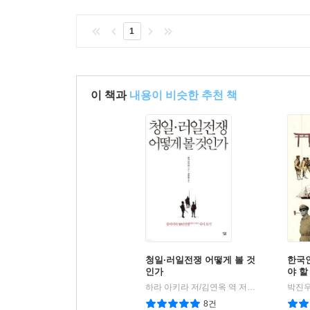
1
이 책과
내용이 비슷한 추천 책
청일·러일전쟁 어떻게 볼 것
한국
인가
야 할
하라 아키라 저/김연옥 역 저
살림출판사
박진우
|
8건