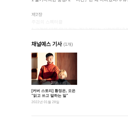
제2장
주검의 스펙터클
1 그것에 대해 알고 있는 것/ 2 불타는 사람기둥/ 3 
군가 『바다에 가면』과 죽음에의 유혹/ 8 살아 있는 
채널예스 기사
(1개)
제3장
비도덕적 도덕국가의 소행
1 ‘잇따라 되어가는 추세’/ 2 춤, 복종하는 사람들/ 3
8 살·략·간/ 9 기억의 실루엣/ 10 『전진훈』과 강간/
15 격렬함의 척도
읽다
[커버 스토리] 황정은, 오은
"읽고 쓰고 말하는 일"
제4장
2022년 01월 28일
사라진 “왜?”
1 최초의 중국인/ 2 ‘기분’과 ‘생리’ 헤아리기/ 3 전
얼굴’/ 8 전쟁의 ‘개인화’/ 9 참기 어려운 『살아 있는
무도덕감·잔혹성/ 15 흥분과 고조/