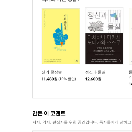
종장
미래에 과거가 올 것이다
1 개개인의 사정/ 2 용서 없이 즉결 처분/ 3 금줄과 
시키지 않고 엎드려 사죄하는 것/ 7 왠지 모르게 질질
후기
증보판 후기
가도카와 문고판 후기
신의 문장술
정신과 물질
해설, 하나의 응답-루쉰을 보조선으로 해서 -서경식
11,480
원
(10% 할인)
12,600
원
1
『1★9★3★7』에 관한 중일 관련사 연표
옮긴이의 말
만든 이 코멘트
저자, 역자, 편집자를 위한 공간입니다. 독자들에게 전하고