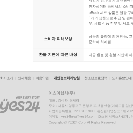
시간의 경과에 의해 재판매가
전자상거래 등에서의 소비자
eBook 세트 상품은 일괄 
1개의 상품으로 취급 및 판매
우, 세트 상품 전부 및 세트
상품의 불량에 의한 반품, 교
소비자 피해보상
준하여 처리됨
환불 지연에 따른 배상
대금 환불 및 환불 지연에 
회사소개
인재채용
이용약관
개인정보처리방침
청소년보호정책
도서홍보안내
대표 : 김석환, 최세라
주소 : 서울시 영등포구 은행로 11, 5층~6층(여의도동,일신
사업자등록번호 : 229-81-37000 통신판매업신고 : 제 200
이메일 : yes24help@yes24.com 호스팅 서비스사업자 :
Copyright ⓒ YES24 Corp. All Rights Reserved.