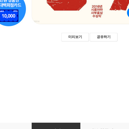
미리보기
공유하기
1★9★3★7 이쿠미나