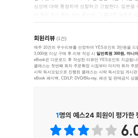
심성에 대해 통절하게 성찰하고 고발한다. 일본을
이 책의 작가 헨미 요는 묻는다. ‘그렇다면 일본은 
『1★9★3★7』은 단순히 난징 학살의 참상을 
회원리뷰
반추해보자는 반성도 아니다. 『1★9★3★7』은
(1건)
그것을 통해서 형성된 일본의 심층심리에 대한 통렬
매주 10건의 우수리뷰를 선정하여 YES포인트 3만원을 드
3,000원 이상 구매 후 리뷰 작성 시
일반회원 300원, 마니아
현재 일본 사회의 풍경을 만들었다는 사실에 대한 
eBook은 다운로드 후 작성한 리뷰만 YES포인트 지급됩니
클래스는 첫번째 회차 주문확정 시점부터 마지막 회차 주문
1945년 패전 후 일본은 전후 냉전 질서에 편승
사락 독서모임으로 진행된 클래스는 사락 독서모임 게시판
끝났다는 것을 알리는 상징적 이벤트였다. 하지만
eBook 페이백, CD/LP, DVD/Blu-ray, 패션 및 판매금
만든 사람이었다. 그는 전후 육상 자위대가 또한 
죽게 내몰았던 천황 히로히토였다. 일본의 전시
수미일관하게 보여준다.
1
명의 예스24 회원이 평가한
책의 해설을 쓴 서경식 교수의 말대로 『1★9★3
6.
헨미 요의 서술 방식은 일종의 서사시적 리듬을 동
무슨 짓을 저질렀는가’라는 질문과 그 시간 속 