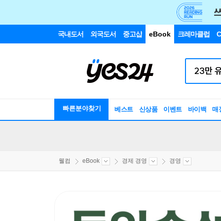
국내도서
외국도서
중고샵
eBook
크레마클럽
C
빠른분야찾기
베스트
신상품
이벤트
바이백
매
웰컴
eBook
경제 경영
경영