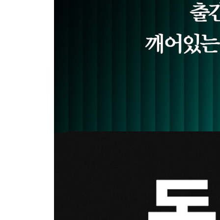
예쁜 쓰레기
경제에 대한 해석은 자신의 정치적 신념에서 벗어나
마중물과 종잣돈 1억 만들기의 다섯 가지 규칙
좋은 부채, 나쁜 부채
세상의 권위에 항상 의심을 품어라
좋은 돈이 찾아오게 하는 일곱 가지 비법
직장인들이 부자가 되는 두 가지 방법
감독(자산배분)이 중요한가? 선수(포지션)가 중요
은행에서 흥정을 한다고요?
떨어지는 칼을 잡을 수 있는 사람
재무제표에 능통한 회계사는 투자를 정말 잘할까?
김승호의 투자 원칙과 기준
자식을 부자로 만드는 방법
만약 삼성전자 주식을 아직도 가지고 있었더라면
국제적 수준의 행동 에티켓과 세계화 과정
당신의 출구전략은 무엇인가?
모든 비즈니스는 결국 부동산과 금융을 만난다