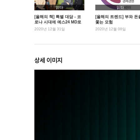
돈을 모으지 못하는 이유
읽다
읽다
자신이 금융 문맹인지 알아보는 법
[올해의 책] 특별 대담 - 코
[올해의 트렌드] 부와 돈
로나 시대에 예스24 MD로
쫓는 모험
주식으로 수익을 내는 사람들의 세 가지 특징
살아가기
2020년 12월 31일
2020년 12월 08일
얼마나 벌어야 정말 부자인가?
내가 재산을 지키기 위해 매일 하는 일
가난은 생각보다 훨씬 더 잔인하다
금융 공황 발생에 따른 세 가지 인간상
상세 이미지
내가 청년으로 다시 돌아가 부자가 되려 한다면
지혜는 기초학문으로부터 시작된다
부자가 되기 위해 우선 당장 할 수 있는 일 한 가지
앞으로 주식이 오를 것 같습니까?
현재 임대료를 내는 사람들의 숨은 가치
부동산에 투자하는 것이 좋을까? 주식이 좋을까?
나의 독립기념일은 언제인가?
돈을 다루는 네 가지 능력
이런 곳에 나는 투자 안 한다
보험은 저축이 아니다