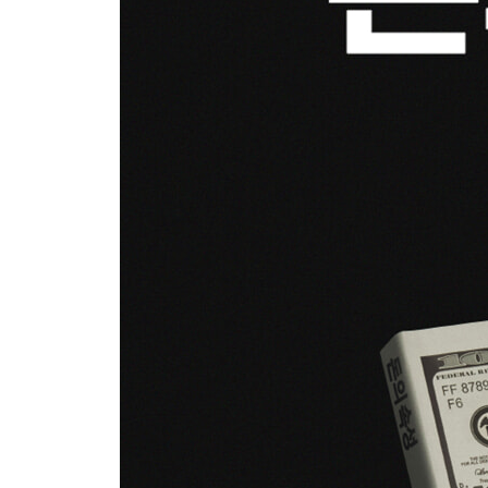
똑똑한 사람들이 오히려 음모에 빠진다
사기를 당하지 않는 법
투자의 승자 자격을 갖췄는지 알 수 있는 열한 가지
두량 족난 복팔분
부의 속성
흙수저가 금수저를 이기는 법
당신 사업의 퍼(PER)는 얼마인가?
큰 부자는 하늘이 낸다
창업을 꿈꾸는 젊은이는 작은 회사로 가라
능구(能久)와 공부(工夫)
아직도 할 사업은 끝도 없이 많다
사업가는 스스로에게 자유를 줄 수 있는 유일한 직
돈마다 품성이 다르다
가족 안에서 가장 부자가 되었을 때 부모와 형제에
실패할 권리
책이 부자로 만들어줄까?
신은 왜 공평하지 않을까?