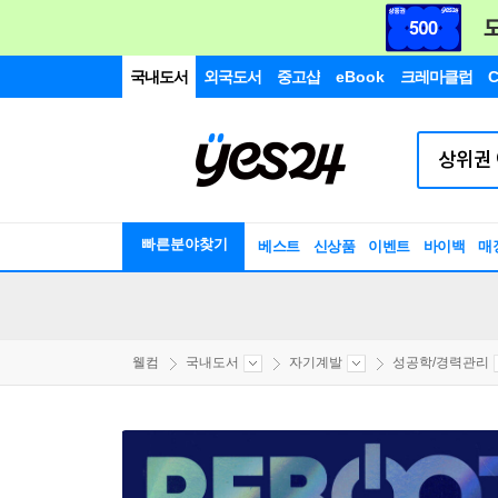
국내도서
외국도서
중고샵
eBook
크레마클럽
C
빠른분야찾기
베스트
신상품
이벤트
바이백
매
웰컴
국내도서
자기계발
성공학/경력관리