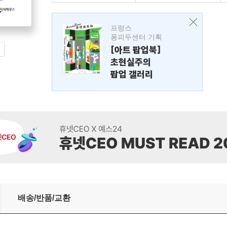
프랑스
퐁피두센터 기획
[아트 팝업북]
초현실주의
팝업 갤러리
배송/반품/교환