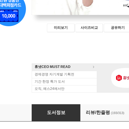
미리보기
사이즈비교
공유하기
휴넷CEO MUST READ
경제경영 자기계발 기획전
기간 한정 특가 도서
오직, 예스24에서만
김미경의 리부트
도서정보
리뷰/한줄평
(193/313)