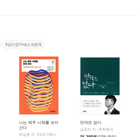
#김미경TV에소개된책
나는 매주 시체를 보러
만약은 없다
간다
남궁인 저
문학동네
|
유성호 저
21세기북스
|
15,300
원
(10% 할인)