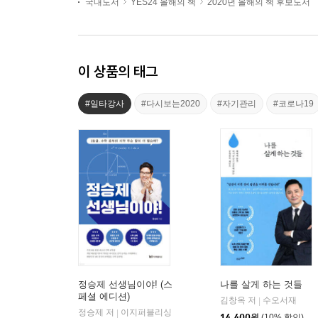
국내도서
YES24 올해의 책
2020년 올해의 책 후보도서
이 상품의 태그
#일타강사
#다시보는2020
#자기관리
#코로나19
정승제 선생님이야! (스
나를 살게 하는 것들
페셜 에디션)
김창옥 저
수오서재
|
정승제 저
이지퍼블리싱
|
14,400
원
(10% 할인)