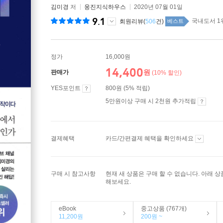
김미경
저
웅진지식하우스
2020년 07월 01일
9.1
국내도서 1
회원리뷰(
506
건)
베스트
정가
16,000원
14,400
원
판매가
(10% 할인)
YES포인트
800원 (5% 적립)
5만원이상 구매 시 2천원 추가적립
결제혜택
카드/간편결제 혜택을 확인하세요
구매 시 참고사항
현재 새 상품은 구매 할 수 없습니다. 아래 
해보세요.
eBook
중고상품 (767개)
11,200원
200원 ~