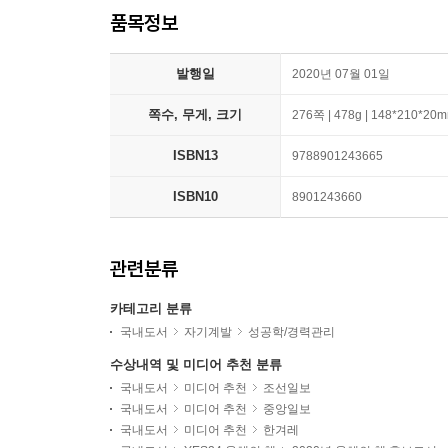
품목정보
발행일
2020년 07월 01일
쪽수, 무게, 크기
276쪽 | 478g | 148*210*20
ISBN13
9788901243665
ISBN10
8901243660
관련분류
카테고리 분류
국내도서
자기계발
성공학/경력관리
수상내역 및 미디어 추천 분류
국내도서
미디어 추천
조선일보
국내도서
미디어 추천
중앙일보
국내도서
미디어 추천
한겨레