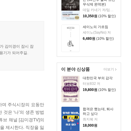
무삭제 완역본)
데일 카네기 저/임상훈 역
10,350
원
(10% 할인)
세이노의 가르침
세이노(SayNo) 저
6,480
원
(10% 할인)
가 김미경이 잠시 잠
 용기가 되어주길.
이 분야 신상품
더보기
대한민국 부의 감각
터보832 저
19,800
원
(10% 할인)
왕하며 주식시장의 요동만
합격은 했는데, 퇴사
것은 ‘나’의 생존 방법
하고 싶다
최지혜 저
튜브 채널 [김미경TV]의
18,000
원
 제시한다. 직장을 잃