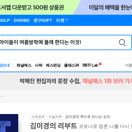
D/LP
DVD/BD
문구
/GIFT
티켓
독서유형검사
장안내
채널예스
사락
예스펀딩
클래스24
RBTI Lab
여
독서유형검사
박혜진 편집자의 문장 수집,
채널예스 1화 보러 가
김미경의 책으로 만나는 강의
소득공제
오늘의책
김미경의 리부트
코로나로 멈춘 나를 다시 