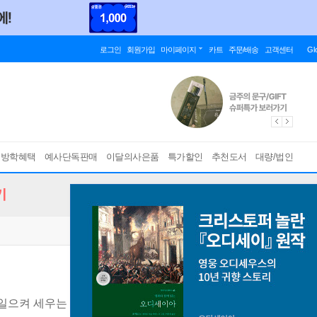
로그인
회원가입
마이페이지
카트
주문/배송
고객센터
Gl
름방학혜택
예사단독판매
이달의사은품
특가할인
추천도서
대량/법인
기
일으켜 세우는 법