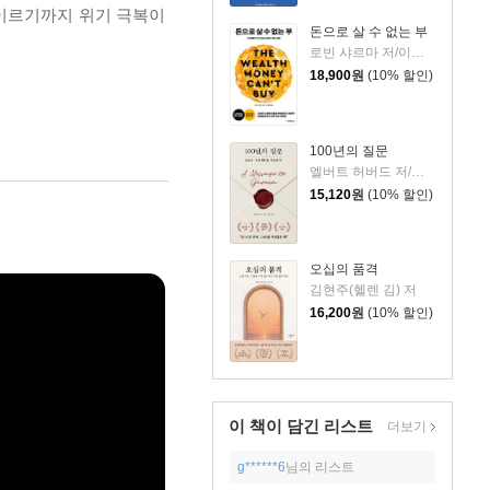
 이르기까지 위기 극복이
돈으로 살 수 없는 부
로빈 샤르마 저/이영래 역
18,900
원
(10% 할인)
100년의 질문
엘버트 허버드 저/충희 편
15,120
원
(10% 할인)
오십의 품격
김현주(헬렌 김) 저
16,200
원
(10% 할인)
이 책이 담긴
리스트
더보기
g******6
님의 리스트