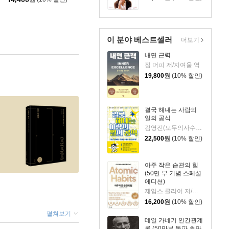
이 분야 베스트셀러
더보기
내면 근력
짐 머피 저/지여울 역
19,800
원
(10% 할인)
결국 해내는 사람의
일의 공식
김영진(모두의사수) 저
22,500
원
(10% 할인)
아주 작은 습관의 힘
(50만 부 기념 스페셜
에디션)
제임스 클리어 저/이한이 역
16,200
원
(10% 할인)
펼쳐보기
데일 카네기 인간관계
론 (50만부 돌파 초판