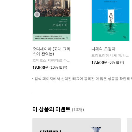
오디세이아 (고대 그리
니체의 초월자
스어 완역본)
프리드리히 니체 저/김철 편역
호메로스 저/페테르 파울 루벤스 그림/박문재 역
현대지성
|
12,500
원
(0% 할인)
19,800
원
(10% 할인)
검색 페이지에서 선택된 태그에 등록된 더 많은 상품을 확인해 
이 상품의 이벤트
(13개)