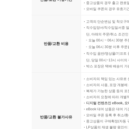
중고상품의 경우 출고 완료일
모바일 쿠폰의 경우 유효기간(
고객의 단순변심 및 착오구
직수입양서/직수입일서중 일
단, 아래의 주문/취소 조건인
오늘 00시 ~ 06시 30분 
반품/교환 비용
오늘 06시 30분 이후 주문
직수입 음반/영상물/기프트 
단, 당일 00시~13시 사이
박스 포장은 택배 배송이 가
소비자의 책임 있는 사유로 
소비자의 사용, 포장 개봉에 
복제가 가능한 상품 등의 포장을 
소비자의 요청에 따라 개별
디지털 컨텐츠인 eBook, 
eBook 대여 상품은 대여 기
모바일 쿠폰 등록 후 취소/환
반품/교환 불가사유
중고상품이 구매확정(자동 
LP상품의 재생 불량 원인이 기