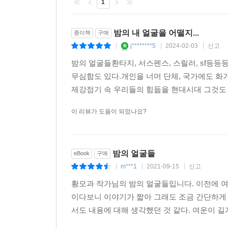
1
불린다. 타인의 경험이 내 몸에 들어오고 나의 감각
외면받아온 사람들의 영혼을 조금씩, 조금씩 ‘조각모
밤의 내 얼굴을 어떨지...
종이책
구매
느끼는 일, 사라져간 사람들을 되살려내는 일, 그 
j********5
2024-02-03
신고
|
|
|
- 김겨울([겨울서점] 북튜버·작가)
밤의 얼굴들환타지, 서스펜스, 스릴러, sf등
무심함도 있다.개인을 너머 단체, 국가에도 화
우리가 ‘우리’이기 위해서 반드시 지니고 있어야 할
제강점기 속 우리들의 힘듦을 현대시대 그것도 
공감하고자 한다면 최소한 타인의 처지에서 생각할 
가장 좋을 것이다. 바로 이 불가능한 일을 이뤄
이 리뷰가 도움이 되었나요?
사용한다.
「당신의 기억은 유령」 과 「모멘트 아케이드」는 타
밤의 얼굴들
eBook
구매
감각을 느낄 수 있는 ‘공감각 데이터 임베딩’(「
m***1
2021-09-15
신고
|
|
|
과학기술을 상상해낸다. 타인의 기억과 감각이 들
들어오는 타인의 기억과 감각이 폭력과 억압의 결과
황모과 작가님의 밤의 얼굴들입니다. 이전에 여
이다보니 이야기가 짧아 그래도 조금 간단하게 
「당신의 기억은 유령」
서도 내용에 대해 생각했던 것 같다. 여운이 길게
타인의 감각을 데이터로 추출해 특정 감각 정보에 