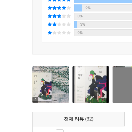
‘나’는 한 한국인 여성을 만나게 되고, 그녀의 도
된다. ‘나’가 잃어버렸던 과거 기억을 떠올리는 과
9%
0%
「니시와세다역 B층」
3%
「연고, 늦게라도 만납시다」와 마찬가지로 유골에
0%
‘나’와 현지 일본인 학생인 ‘에즈라’가 괴담의 
도착하게 된 두 사람은 ‘나’가 일전에 만났던 
곳이었음을 알게 된다.
황모과가 들려주는 이야기는 역사의 뒤안길로 사라
앞에선 모든 것이 무력하므로, 한때 생생했을 폭
SF의 상상력을 총동원해 눈, 코, 입과 이름을 빼
우리의 이야기처럼 느끼게 된다. 타인의 얼굴에서 
소설엔 있다.
2
타인의 기억과 감각, 우리가 ‘우리’이기 위해 읽어야
전체 리뷰
(32)
‘기억’과 ‘감각’, 『밤의 얼굴들』은 인간을 구성