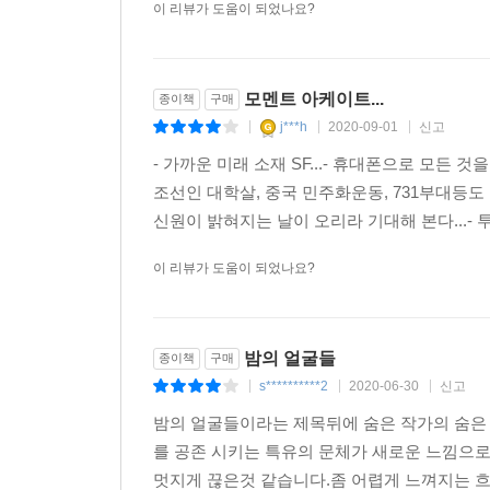
이 리뷰가 도움이 되었나요?
병간호하는 ‘나’가 유언 영상에 할아버지의 감각 
외국인 이주 여성의 의식이 침투하게 된 것, 감각
느끼게 된다.
모멘트 아케이트...
종이책
구매
j***h
2020-09-01
신고
「모멘트 아케이드」
|
|
|
타인의 기억을 직접 체험해볼 수 있는 ‘모멘트’가 
- 가까운 미래 소재 SF...- 휴대폰으로 모든 
어느 날 인기 없는 모멘트를 우연히 체험하게 된다
조선인 대학살, 중국 민주화운동, 731부대등도
떨림을 찾기 위해 ‘언니’의 모멘트를 체험하기에 이
신원이 밝혀지는 날이 오리라 기대해 본다...-
과거의 일들을 떠올리게 된다.
이 리뷰가 도움이 되었나요?
이처럼 황모과의 소설은 우리가 당장 필요하지 않
읽다 보면, SF가 우리를 위로해줄 때 어떤 표정을 짓
밤의 얼굴들
종이책
구매
경계 너머의 목소리를 듣기 위해, 기꺼이 경계를 넘
s**********2
2020-06-30
신고
|
|
|
밤의 얼굴들이라는 제목뒤에 숨은 작가의 숨은 
황모과는 일본에서 15년간 거주하면서 이방인으로
를 공존 시키는 특유의 문체가 새로운 느낌으로
그러한 소외감은 국경의 바깥쪽에서 안쪽으로 자리
멋지게 끊은것 같습니다.좀 어렵게 느껴지는 흐