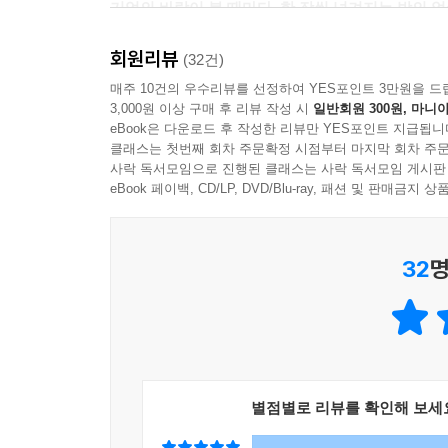
기억의 바람이 불 때마다, 한 장씩 넘겨지는 밤의 
회원리뷰
황모과의 소설은 일본 만화와 같이 경쾌한 화법을 
(32건)
얼굴이 아닌, 역사의 그늘에 이름뿐만 아니라 눈, 
매주 10건의 우수리뷰를 선정하여 YES포인트 3만원을 드
3,000원 이상 구매 후 리뷰 작성 시
일반회원 300원, 마니아
다루고 있으며, 그 이야기들은 현재에 국한된 것이 
eBook은 다운로드 후 작성한 리뷰만 YES포인트 지급됩니
클래스는 첫번째 회차 주문확정 시점부터 마지막 회차 주문
삶에 가정법은 없지만 황모과는?‘만약에’의 이야
사락 독서모임으로 진행된 클래스는 사락 독서모임 게시판
세계에서도 죽음은 해결되지 않는 미스터리를 남기고
eBook 페이백, CD/LP, DVD/Blu-ray, 패션 및 판매금
(《씨네21》 기자·작가)
32
명
이다혜 기자가 추천의 글에서 말한 것처럼, 황모
만납시다」 와 「니시와세다역 B층」에선 일제강점기
현재와 100여 년 전의 과거를 자유롭게 오가며 현
우리의 슬픔으로 이어진다.
「연고, 늦게라도 만납시다」
별점별로 리뷰를 확인해 보세
유골에 남아 있는 DNA를 추출해 신원을 확인할 