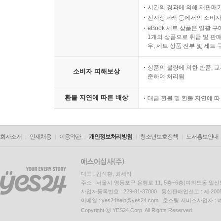
시간의 경과에 의해 재판매가
전자상거래 등에서의 소비자
eBook 세트 상품은 일괄 
1개의 상품으로 취급 및 판매
우, 세트 상품 전부 및 세트
상품의 불량에 의한 반품, 교
소비자 피해보상
준하여 처리됨
환불 지연에 따른 배상
대금 환불 및 환불 지연에 
회사소개
인재채용
이용약관
개인정보처리방침
청소년보호정책
도서홍보안내
대표 : 김석환, 최세라
주소 : 서울시 영등포구 은행로 11, 5층~6층(여의도동,일신
사업자등록번호 : 229-81-37000 통신판매업신고 : 제 200
이메일 : yes24help@yes24.com 호스팅 서비스사업자 :
Copyright ⓒ YES24 Corp. All Rights Reserved.