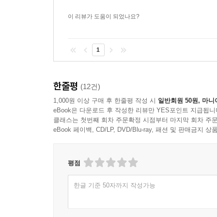
없다는, 자신의 정체성은 이제 ‘경계자’ 말고는 다
우정을 다루는 「투명 러너」와 정신병동에 갇혀
이 리뷰가 도움이 되었나요?
고스란히 담겨 있는 걸 보면 말이다.
1
이와 같이 황모과가 가지고 있는 ‘경계자’로서의
하고 있기 때문이다. 과연 이 경계들은 유효한가?
소외당하여온 사람들이 발생한다. 지금까지의 역사
한줄평
(12건)
것처럼 보인다. 그러나 황모과의 소설이 보여주는
1,000원 이상 구매 후 한줄평 작성 시
일반회원 50원, 마니
우리가 진정으로 ‘우리’일 수 있는 시간이 점점 다가
eBook은 다운로드 후 작성한 리뷰만 YES포인트 지급됩니
클래스는 첫번째 회차 주문확정 시점부터 마지막 회차 주문
eBook 페이백, CD/LP, DVD/Blu-ray, 패션 및 판매금
이처럼 역사 문제, 세대 간 갈등, 국가 간 갈등
모든 매력을 충분히 살피려면, SF의 독법만으로는
기대해마지 않는다. 우리를 위로해줄 SF의 새 얼굴
평점
한글 기준 50자까지 작성가능