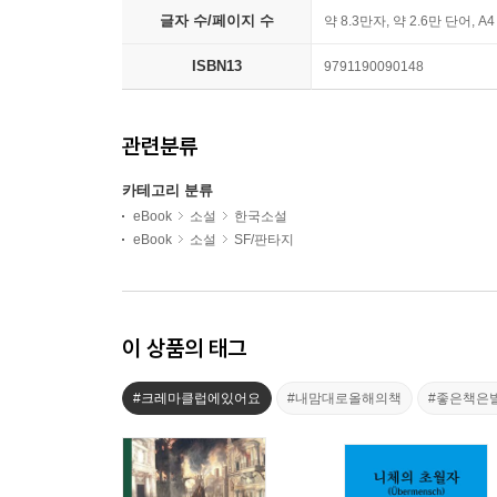
글자 수/페이지 수
약 8.3만자, 약 2.6만 단어, A
ISBN13
9791190090148
관련분류
카테고리 분류
eBook
소설
한국소설
eBook
소설
SF/판타지
이 상품의 태그
#크레마클럽에있어요
#내맘대로올해의책
#좋은책은