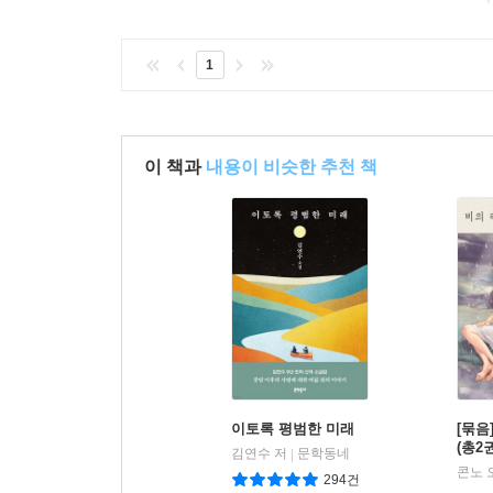
1
이 책과
내용이 비슷한 추천 책
이토록 평범한 미래
[묶음
(총2
김연수 저
문학동네
|
294건