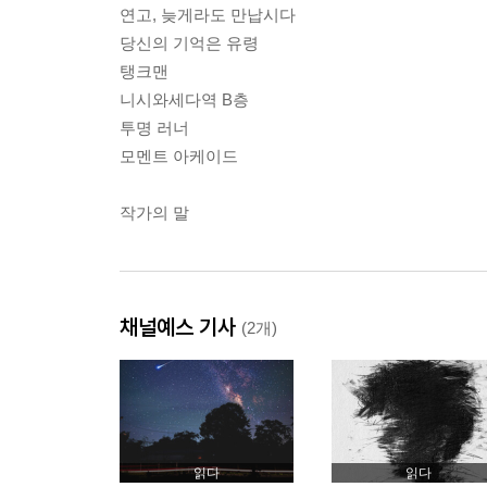
연고, 늦게라도 만납시다
당신의 기억은 유령
탱크맨
니시와세다역 B층
투명 러너
모멘트 아케이드
작가의 말
채널예스 기사
(2개)
읽다
읽다