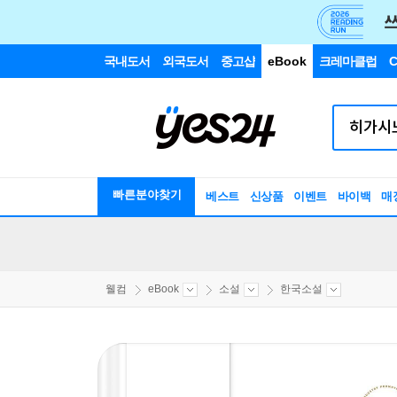
국내도서
외국도서
중고샵
eBook
크레마클럽
C
빠른분야찾기
베스트
신상품
이벤트
바이백
매
웰컴
eBook
소설
한국소설