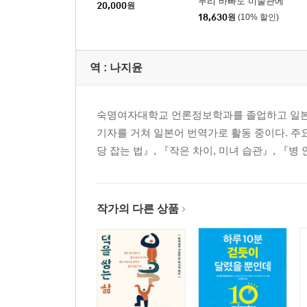
무리 바빠도 미술관에
20,000
원
가는가
18,630
원
(10% 할인)
역 :
나지윤
숙명여자대학교 언론정보학과를 졸업하고 일본
기자를 거쳐 일본어 번역가로 활동 중이다. 주
당 잡는 법』, 『작은 차이, 미녀 습관』, 『병
작가의 다른 상품