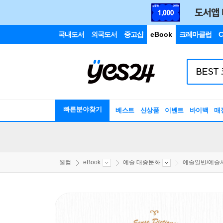
국내도서
외국도서
중고샵
eBook
크레마클럽
C
빠른분야찾기
베스트
신상품
이벤트
바이백
매
웰컴
eBook
예술 대중문화
예술일반/예술