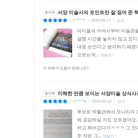
서양 미술사의 포인트만 잘 짚어 준 
종이책
j******7
2020-06-17
신고
|
|
|
아이들과 어려서부터 미술관을 
설명 시간을 놓치지 않고 오디
대로 보인다고 생각하기 때문이
모르는게...
더보기
이 리뷰가 도움이 되었나요?
이해한 만큼 보이는 서양미술 상식사
종이책
s******k
2020-06-15
신고
|
|
|
루브르 박물관에서 모나리자 진
에 공감하실 지도 모르겠어요.
하고 뛰어갔다가ㅋㅋㅋ 그 인파
주 작은 그...
더보기