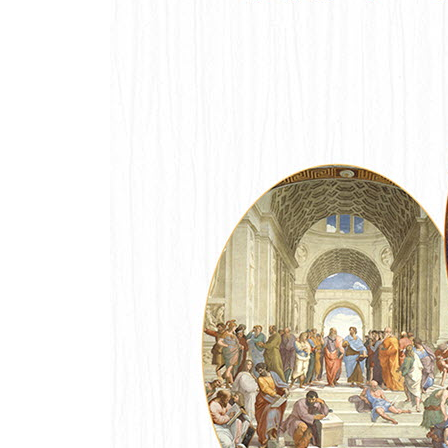
Step 2 시대상 읽기 ­자본주의 시대에 만천하에 드
04 인상주의-절대적 권위로부터의 자유
[인상, 해돋이] 클로드 모네
Step 1 표현법 읽기 ­원색을 나란히 배열해 혼합 
Step 2 시대상 읽기 ­기술의 향상이 새로운 사조를 
[해바라기] 빈센트 반 고흐
Step 1 표현법 읽기 ­그림에 감정을 불어넣다
Step 2 시대상 읽기 ­자유와 고독의 불안한 공존이 
[우리는 어디서 와서, 무엇이 되어, 어디로 가는가?]
Step 1 표현법 읽기 ­원색을 사용해 표현한 독자적
Step 2 시대상 읽기 ­때묻지 않은 순수한 낙원을 꿈
[생트 빅투아르 산] 폴 세잔
Step 1 표현법 읽기 ­근대 회화의 시작
Step 2 시대상 읽기 ­인상주의의 한계에 도전하다
05 야수주의-색채의 혁명