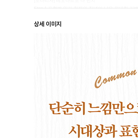
[모나리자] 레오나르도 다 빈치
Step 1 표현법 읽기 ­천재의 집념이 낳은 위대한 기
Step 2 시대상 읽기 ­종교를 넘어선 과학
상세 이미지
[최후의 심판] 미켈란젤로 부오나로티
Step 1 표현법 읽기 ­금욕주의에서 벗어난 인간 본
Step 2 시대상 읽기 ­뒤틀리고 과장된 매너리즘의 
02 바로크-시민사회와 이야기의 탄생
[우유를 따르는 여인] 요하네스 페르메이르
Step 1 표현법 읽기 ­사진처럼 포착한 일상의 순간
Step 2 시대상 읽기 ­재력을 갖춘 시민 계급의 탄생
03 사실주의-아름다움으로부터의 탈피
[세상의 기원] 구스타브 쿠르베
Step 1 표현법 읽기 ­아름다움과 거리가 먼 누드화의
Step 2 시대상 읽기 ­‘내 눈으로 천사를 본 적이 없으
[올랭피아] 에두아르 마네
Step 1 표현법 읽기 ­원근법을 파괴하고 평면성을 