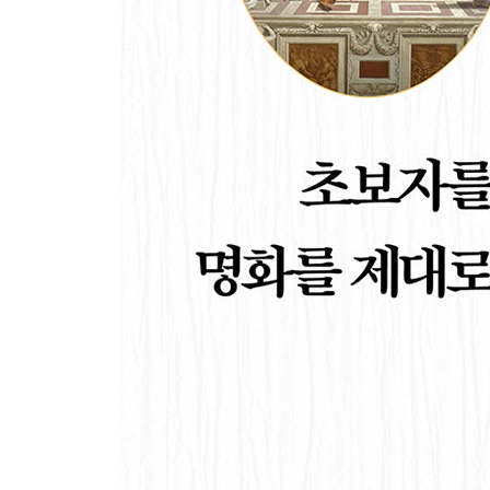
[마티스 부인의 초상 혹은 녹색 선] 앙리 마티스
Step 1 표현법 읽기 ­색채의 독립 선언
Step 2 시대상 읽기 ­20세기 미술을 선도하다
06 입체주의-형태의 혁명
[아비뇽의 처녀들] 파블로 피카소
Step 1 표현법 읽기 ­다시점의 극한 실험
Step 2 시대상 읽기 ­아프리카 원시미술에서 받은 
07 표현주의-인간 내면의 깊은 탐구
[절규] 에드바르트 뭉크
Step 1 표현법 읽기 ­기괴한 필치로 표현한 어두운 
Step 2 시대상 읽기 ­세기말에 도래한 사회적 불안과
08 추상주의-대상으로부터의 독립
[빨강, 노랑, 파랑의 구성] 피에트 몬드리안
Step 1 표현법 읽기 ­세상을 수직과 수평으로 표현