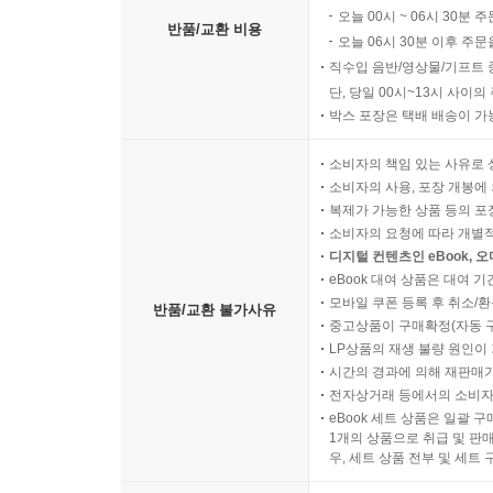
오늘 00시 ~ 06시 30분 
반품/교환 비용
오늘 06시 30분 이후 주문
직수입 음반/영상물/기프트 
단, 당일 00시~13시 사이
박스 포장은 택배 배송이 가
소비자의 책임 있는 사유로 
소비자의 사용, 포장 개봉에 
복제가 가능한 상품 등의 포장을 
소비자의 요청에 따라 개별
디지털 컨텐츠인 eBook, 
eBook 대여 상품은 대여 기
모바일 쿠폰 등록 후 취소/환
반품/교환 불가사유
중고상품이 구매확정(자동 
LP상품의 재생 불량 원인이 기
시간의 경과에 의해 재판매가
전자상거래 등에서의 소비자
eBook 세트 상품은 일괄 
1개의 상품으로 취급 및 판매
우, 세트 상품 전부 및 세트