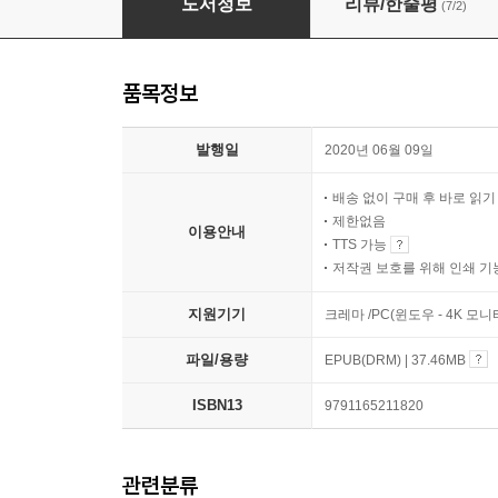
도서정보
리뷰/한줄평
(7/2)
품목정보
발행일
2020년 06월 09일
배송 없이 구매 후 바로 읽
제한없음
이용안내
TTS 가능
저작권 보호를 위해 인쇄 기
지원기기
크레마 /PC(윈도우 - 4K 모
파일/용량
EPUB(DRM) | 37.46MB
ISBN13
9791165211820
관련분류