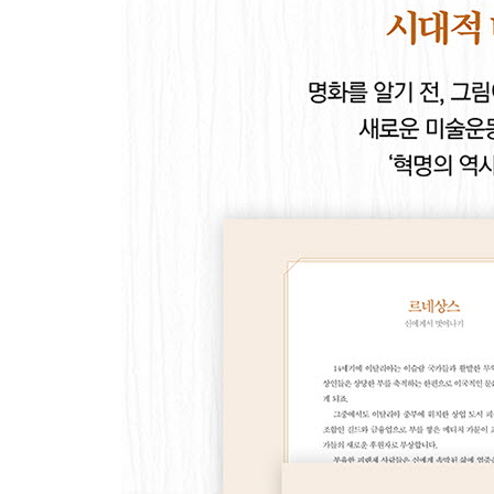
Step 2 시대상 읽기 ­본질을 추구한 끝에 추상이
[흰색 위의 흰색] 카지미르 말레비치
Step 1 표현법 읽기 ­극단적인 기호학적 추상
Step 2 시대상 읽기 ­혁명 후의 새로운 시대에 대한 
09 에콜 드 파리-자유분방함 속에 내재된 삶의 애환
[머리를 땋은 소녀] 아메데오 모딜리아니
Step 1 표현법 읽기 ­아프리카 원시미술에서 얻은 
Step 2 시대상 읽기 ­입체주의와 추상화를 부정하
10 다다이즘-기존 예술의 부정
[샘] 마르셀 뒤샹
Step 1 표현법 읽기 ­회화의 정의를 바꾼 혁명가
Step 2 시대상 읽기 ­눈으로 즐기는 게 아니라 머
11 초현실주의-무의식의 표현
[기억의 지속] 살바도르 달리