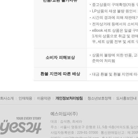
반품/교환 불가사유
중고상품이 구매확정(자동 
LP상품의 재생 불량 원인이 기
시간의 경과에 의해 재판매가
전자상거래 등에서의 소비자
eBook 세트 상품은 일괄 
1개의 상품으로 취급 및 판매
우, 세트 상품 전부 및 세트
상품의 불량에 의한 반품, 교
소비자 피해보상
준하여 처리됨
환불 지연에 따른 배상
대금 환불 및 환불 지연에 
회사소개
인재채용
이용약관
개인정보처리방침
청소년보호정책
도서홍보안내
대표 : 김석환, 최세라
주소 : 서울시 영등포구 은행로 11, 5층~6층(여의도동,일신
사업자등록번호 : 229-81-37000 통신판매업신고 : 제 200