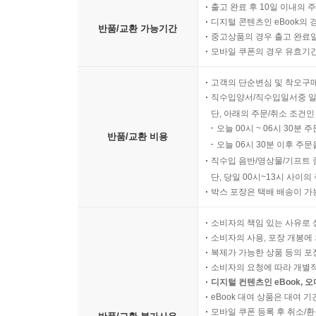
출고 완료 후 10일 이내의 
디지털 콘텐츠인 eBook의 
반품/교환 가능기간
중고상품의 경우 출고 완료일
모바일 쿠폰의 경우 유효기간(
고객의 단순변심 및 착오구
직수입양서/직수입일서중 일
단, 아래의 주문/취소 조건인
오늘 00시 ~ 06시 30분 
반품/교환 비용
오늘 06시 30분 이후 주문
직수입 음반/영상물/기프트 
단, 당일 00시~13시 사이
박스 포장은 택배 배송이 가
소비자의 책임 있는 사유로 
소비자의 사용, 포장 개봉에 
복제가 가능한 상품 등의 포장을 
소비자의 요청에 따라 개별
디지털 컨텐츠인 eBook, 
eBook 대여 상품은 대여 기
모바일 쿠폰 등록 후 취소/환