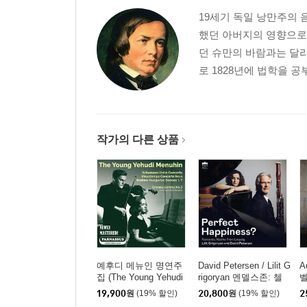
19세기 독일 낭만주의 
했던 아버지의 영향으로
던 슈만의 바람과는 달리
로 1828년에 법학을 
작가의 다른 상품
예후디 메뉴인 명연주
David Petersen / Lilit G
A
집 (The Young Yehudi
rigoryan 멘델스존: 첼
벨
Menuhin)
로 소나타 1번 (Mendel
슬
19,900
원
(19% 할인)
20,800
원
(19% 할인)
2
ssohn: Cello Sonata)
u