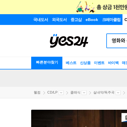
국내도서
외국도서
중고샵
eBook
크레마클럽
C
빠른분야찾기
베스트
신상품
이벤트
바이백
매
웰컴
CD/LP
클래식
실내악/독주곡