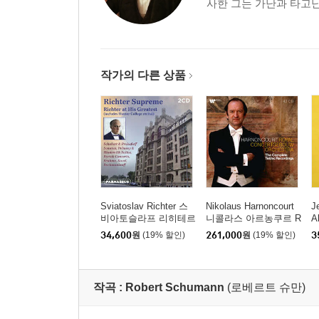
사한 그는 가난과 타고난
작가의 다른 상품
Sviatoslav Richter 스
Nikolaus Harnoncourt
J
비아토슬라프 리히테르
니콜라스 아르농쿠르 R
A
라이브 레코딩 모음집
CO 텔덱 녹음 전집 (Th
기
34,600
원
(19% 할인)
261,000
원
(19% 할인)
3
(Richter Supreme: Rich
e Complete Teldec Rec
르
ter at His Greatest)
ordings) [박스세트]
(
작곡 :
Robert Schumann
(로베르트 슈만)