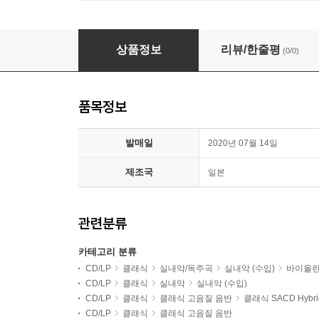
Oleh Krysa / Barry Snyder 슈베르트
상품정보
리뷰/한줄평
(0/0)
품목정보
발매일
2020년 07월 14일
제조국
일본
관련분류
카테고리 분류
CD/LP
클래식
실내악/독주곡
실내악 (수입)
바이올
CD/LP
클래식
실내악
실내악 (수입)
CD/LP
클래식
클래식 고음질 음반
클래식 SACD Hybri
CD/LP
클래식
클래식 고음질 음반