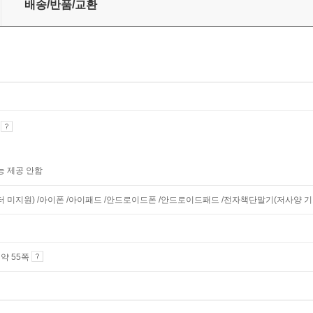
배송/반품/교환
기
능 제공 안함
니터 미지원) /아이폰 /아이패드 /안드로이드폰 /안드로이드패드 /전자책단말기(저사양 기기 
4 약 55쪽