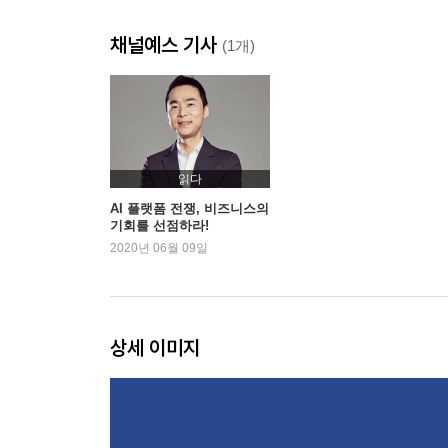
플랫폼 비즈니스의 역사
채널예스 기사
플랫폼 승자의 조건
(1개)
AI 플랫폼 생태계
AI 플랫폼의 진화와 영향
4장 AI 플랫폼 전쟁의 시작
아마존 vs. 구글
읽다
확실한 우위 없는 예측불허의 한국은 3파전
AI 플랫폼 전쟁, 비즈니스의
기회를 선점하라!
2020년 06월 09일
5장 AI 플랫폼이 가져올 비즈니스 혁신
관련 비즈니스의 성장 기회
검색의 대체, 커뮤니티의 진화
커머스의 변화와 기회
상세 이미지
광고 시장의 지각변동
6장 AI 플랫폼과 킬러앱
킬러앱의 배경은 보급 대수