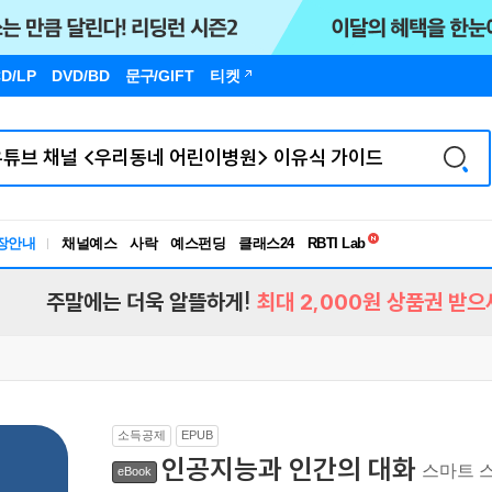
D/LP
DVD/BD
문구
/GIFT
티켓
독서유형검사
장안내
채널예스
사락
예스펀딩
클래스24
RBTI Lab
독서유형검사
주말에는 더욱 알뜰하게!
최대 2,000원 상품권 받으
소득공제
EPUB
인공지능과 인간의 대화
스마트 
eBook