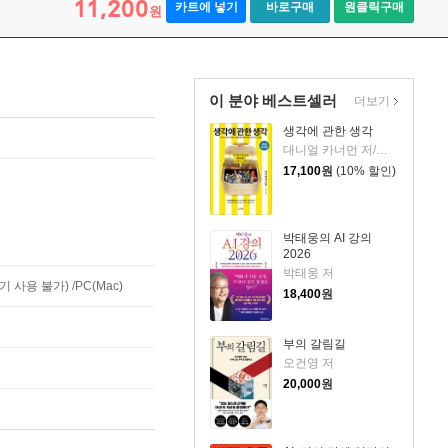
11,200
카트에 넣기
바로구매
원클릭구매
원
이 분야 베스트셀러
더보기
생각에 관한 생각
대니얼 카너먼 저/이창신 역
17,100
원
(10% 할인)
박태웅의 AI 강의
2026
박태웅 저
사용 불가) /PC(Mac)
18,400
원
부의 갈림길
오건영 저
20,000
원