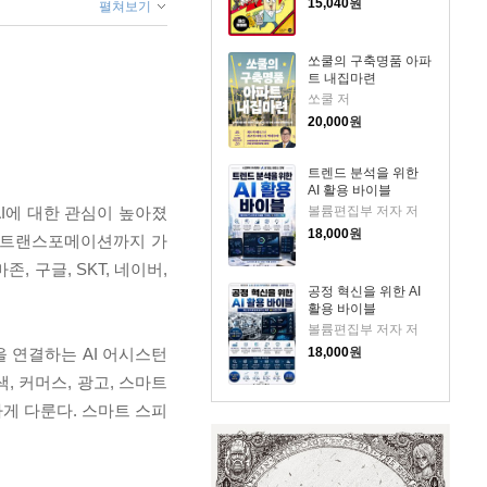
15,040
원
펼쳐보기
쏘쿨의 구축명품 아파
트 내집마련
쏘쿨 저
20,000
원
트렌드 분석을 위한
AI 활용 바이블
I에 대한 관심이 높아졌
볼륨편집부 저자 저
18,000
원
털 트랜스포메이션까지 가
 구글, SKT, 네이버,
공정 혁신을 위한 AI
활용 바이블
볼륨편집부 저자 저
 연결하는 AI 어시스턴
18,000
원
, 커머스, 광고, 스마트
게 다룬다. 스마트 스피