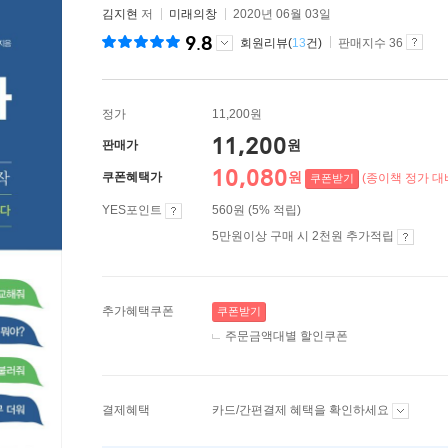
김지현
저
미래의창
2020년 06월 03일
9.8
회원리뷰(
13
건)
판매지수 36
정가
11,200원
11,200
원
판매가
10,080
원
쿠폰혜택가
(종이책 정가 대비
쿠폰받기
YES포인트
560원 (5% 적립)
5만원이상 구매 시 2천원 추가적립
추가혜택쿠폰
쿠폰받기
주문금액대별 할인쿠폰
결제혜택
카드/간편결제 혜택을 확인하세요