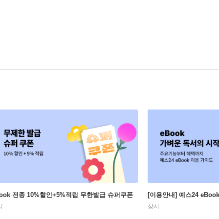
Book 전종 10%할인+5%적립 무한발급 슈퍼쿠폰
[이용안내] 예스24 eBo
시
상시