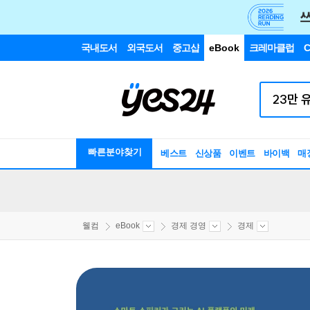
국내도서
외국도서
중고샵
eBook
크레마클럽
C
빠른분야찾기
베스트
신상품
이벤트
바이백
매
웰컴
eBook
경제 경영
경제