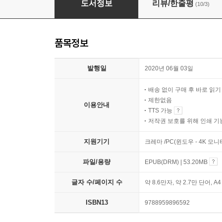
도서정보
리뷰/한줄평
(10/3)
품목정보
발행일
2020년 06월 03일
배송 없이 구매 후 바로 읽
제한없음
이용안내
TTS 가능
저작권 보호를 위해 인쇄 기
지원기기
크레마 /PC(윈도우 - 4K 모
파일/용량
EPUB(DRM) | 53.20MB
글자 수/페이지 수
약 8.6만자, 약 2.7만 단어, A
ISBN13
9788959896592