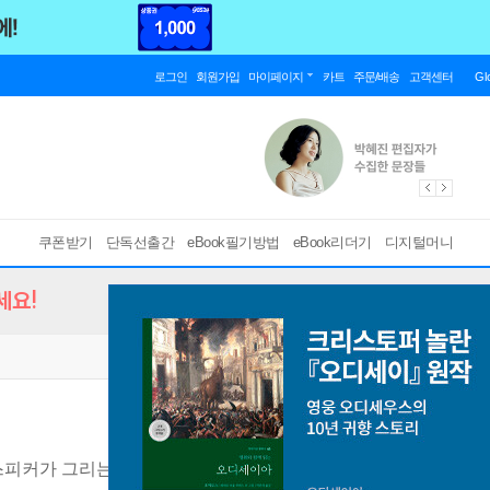
로그인
회원가입
마이페이지
카트
주문/배송
고객센터
Gl
쿠폰받기
단독선출간
eBook필기방법
eBook리더기
디지털머니
세요!
스피커가 그리는 AI 플랫폼의 미래
[ EPUB ]