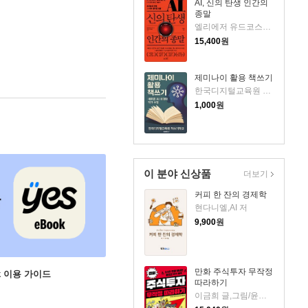
AI, 신의 탄생 인간의
종말
엘리에저 유드코스키,네이트 소아레스 공저/고영훈 역
15,400
원
제미나이 활용 책쓰기
한국디지털교육원 책쓰기학교 저
1,000
원
이 분야 신상품
더보기
커피 한 잔의 경제학
현다니엘,AI 저
9,900
원
만화 주식투자 무작정
ok 이용 가이드
따라하기
이금희 글,그림/윤재수 원작