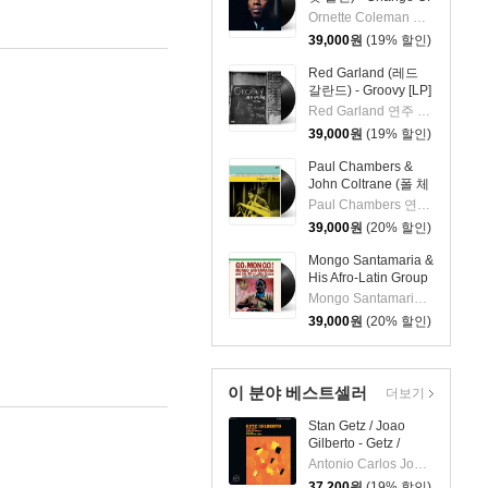
The Century [LP]
Ornette Coleman 연주
39,000
원
(19% 할인)
Red Garland (레드
갈란드) - Groovy [LP]
Red Garland 연주 외 2명
39,000
원
(19% 할인)
Paul Chambers &
John Coltrane (폴 체
임버스 & 존 콜트레
Paul Chambers 연주 외 1명
인) - A Jazz
39,000
원
(20% 할인)
Delegation From the
East: Chamber's
Mongo Santamaria &
Music [LP]
His Afro-Latin Group
(몽고 산타마리아 &
Mongo Santamaria 연주
히스 아프로 라틴 그
39,000
원
(20% 할인)
룹) - Go Mongo!
(Feat. Chick Corea)
[LP]
이 분야 베스트셀러
더보기
Stan Getz / Joao
Gilberto - Getz /
Gilberto (스탄 게츠,
Antonio Carlos Jobim,Milton Banana,Stan Getz,Astrud Gilberto,Sebastiao Neto,Joao Gilberto
조앙 질베르토) [LP]
37,200
원
(19% 할인)