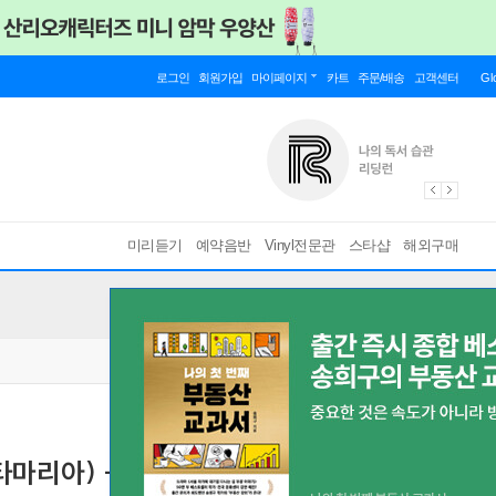
로그인
회원가입
마이페이지
카트
주문/배송
고객센터
Gl
미리듣기
예약음반
Vinyl전문관
스타샵
해외구매
마리아) - Stone Soul [LP]
[ 180g Virgin Vinyl ]