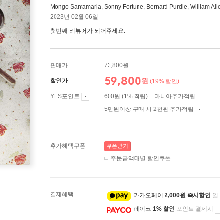
Mongo Santamaria
,
Sonny Fortune
,
Bernard Purdie
,
William All
2023년 02월 06일
첫번째 리뷰어가 되어주세요.
판매가
73,800원
59,800
원
할인가
(19% 할인)
YES포인트
600원 (1% 적립) + 마니아추가적립
5만원이상 구매 시 2천원 추가적립
추가혜택쿠폰
쿠폰받기
주문금액대별 할인쿠폰
결제혜택
카카오페이
2,000원 즉시할인
일
페이코
1% 할인
포인트 결제시