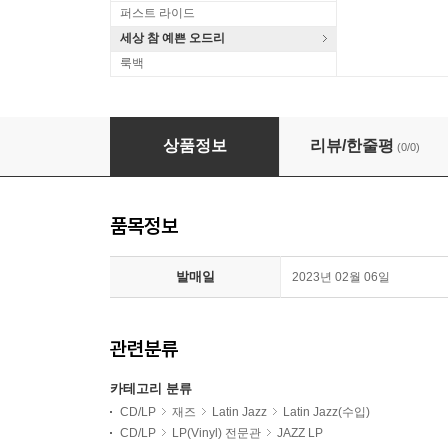
퍼스트 라이드
세상 참 예쁜 오드리
룩백
Mongo Santamaria (몽고 산타마리아) - Stone S
상품정보
리뷰/한줄평
(0/0)
품목정보
발매일
2023년 02월 06일
관련분류
카테고리 분류
CD/LP
재즈
Latin Jazz
Latin Jazz(수입)
CD/LP
LP(Vinyl) 전문관
JAZZ LP