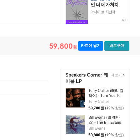
AD
59,800
카트에 넣기
바로구매
원
Speakers Corner 레
더보기
이블 LP
Terry Callier (테리 칼
리어) - Turn You To
Love [LP]
Terry Callier
59,700
원
(19% 할인)
Bill Evans (빌 에반
스) - The Bill Evans
Album [LP]
Bill Evans
59,800
원
(19% 할인)