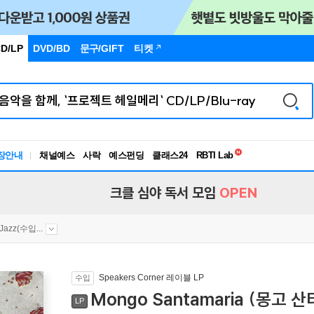
D/LP
DVD/BD
문구
/GIFT
티켓
독서유형검사
RBTI Lab
장안내
채널예스
사락
예스펀딩
클래스24
독서유형검사
크클 심야 독서 모임
OPEN
 Jazz(수입...
Speakers Corner 레이블 LP
수입
Mongo Santamaria (몽고 산타
LP