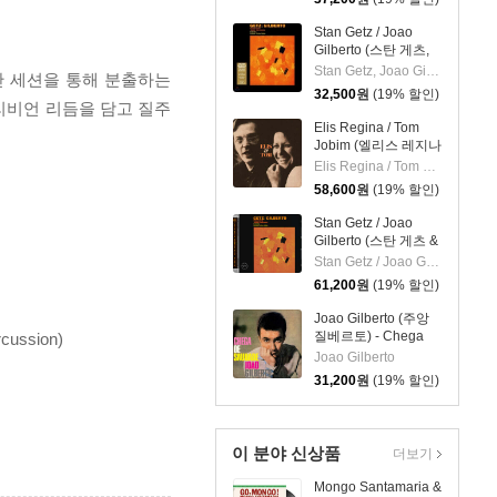
Stan Getz / Joao
Gilberto (스탄 게츠,
주앙 질베르토) - Getz
Stan Getz, Joao Gilberto
엄청난 세션을 통해 분출하는
/ Gilberto [LP]
32,500
원
(19% 할인)
리비언 리듬을 담고 질주
Elis Regina / Tom
Jobim (엘리스 레지나
/ 톰 조빔) - Elis &
Elis Regina / Tom Jobim
Tom [LP]
58,600
원
(19% 할인)
Stan Getz / Joao
Gilberto (스탄 게츠 &
주앙 질베르토) - Getz
Stan Getz / Joao Gilberto
/ Gilberto [SACD
61,200
원
(19% 할인)
Hybrid]
Joao Gilberto (주앙
질베르토) - Chega
rcussion)
De Saudade [크리스
Joao Gilberto
탈 클리어 컬러 LP]
31,200
원
(19% 할인)
이 분야 신상품
더보기
Mongo Santamaria &