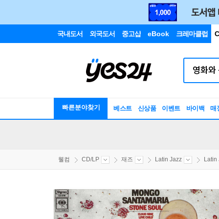
국내도서
외국도서
중고샵
eBook
크레마클럽
C
빠른분야찾기
베스트
신상품
이벤트
바이백
매
웰컴
CD/LP
재즈
Latin Jazz
Latin