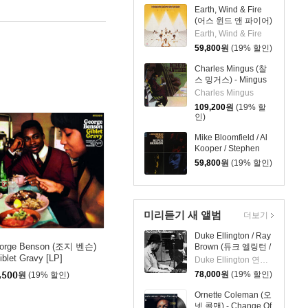
Earth, Wind & Fire
(어스 윈드 앤 파이어)
- Spirit [LP]
Earth, Wind & Fire
59,800
원
(19% 할인)
Charles Mingus (찰
스 밍거스) - Mingus
At Antibes [2LP]
Charles Mingus
109,200
원
(19% 할
인)
Mike Bloomfield / Al
Kooper / Stephen
Stills - Super
59,800
원
(19% 할인)
Session [LP]
미리듣기 새 앨범
더보기
Duke Ellington / Ray
orge Benson (조지 벤슨)
Brown (듀크 엘링턴 /
레이 브라운) - This
iblet Gravy [LP]
Duke Ellington 연주 외 1명
One's For Blanton
78,000
원
(19% 할인)
,500
원
(19% 할인)
[LP]
Ornette Coleman (오
넷 콜맨) - Change Of