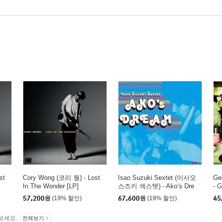
st
Cory Wong (코리 웡) - Lost
Isao Suzuki Sextet (이사오
Ge
In The Wonder [LP]
스즈키 섹스텟) - Ako‘s Dre
- G
am [LP]
57,200
원
(19% 할인)
67,600
원
(19% 할인)
45
보세요.
전체보기