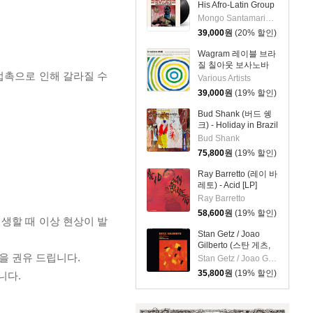
His Afro-Latin Group
(몽고 산타마리아 &
Mongo Santamaria & His Afro-Latin Group
히스 아프로 라틴 그
39,000
원
(20% 할인)
룹) - Go Mongo!
(Feat. Chick Corea)
Wagram 레이블 브라
[LP]
질 칠아웃 보사노바
 접촉으로 인해 갈라질 수
뮤직 컴필레이션
Various Artists
(Brazilian Chill) [LP]
39,000
원
(19% 할인)
Bud Shank (버드 쉥
크) - Holiday in Brazil
[LP]
Bud Shank
75,800
원
(19% 할인)
Ray Barretto (레이 바
레토) - Acid [LP]
Ray Barretto
58,600
원
(19% 할인)
재생할 때 이상 현상이 발
Stan Getz / Joao
Gilberto (스탄 게츠,
주앙 질베르토) - Getz
을 권유 드립니다.
Stan Getz / Joao Gilberto
/ Gilberto [클리어 탠
35,800
원
(19% 할인)
니다.
저린 컬러 LP]