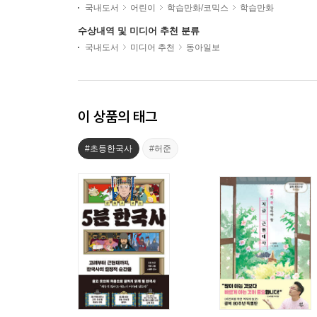
국내도서
어린이
학습만화/코믹스
학습만화
수상내역 및 미디어 추천 분류
국내도서
미디어 추천
동아일보
이 상품의 태그
#초등한국사
#허준