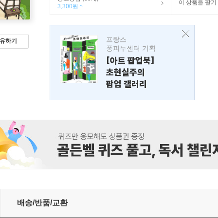
이 상품을 팔기
3,300원 ~
프랑스
유하기
퐁피두센터 기획
[아트 팝업북]
초현실주의
팝업 갤러리
배송/반품/교환