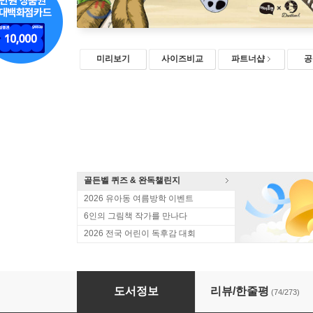
미리보기
사이즈비교
파트너샵
공
골든벨 퀴즈 & 완독챌린지
2026 유아동 여름방학 이벤트
6인의 그림책 작가를 만나다
2026 전국 어린이 독후감 대회
설민석의 한국사 대모험 14
도서정보
리뷰/한줄평
(74/273)