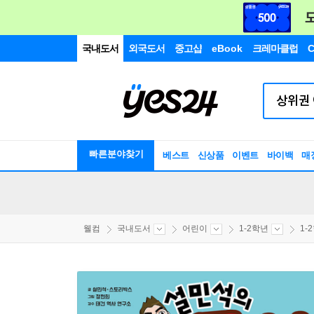
국내도서
외국도서
중고샵
eBook
크레마클럽
C
빠른분야찾기
베스트
신상품
이벤트
바이백
매
웰컴
국내도서
어린이
1-2학년
1-