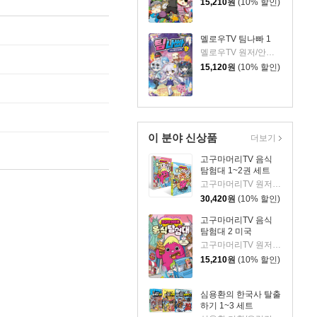
15,210
원
(10% 할인)
멜로우TV 팀나빠 1
멜로우TV 원저/안경순 저/쓰리포 그림
15,120
원
(10% 할인)
이 분야 신상품
더보기
고구마머리TV 음식
탐험대 1~2권 세트
고구마머리TV 원저/서후 글/김기수 그림
30,420
원
(10% 할인)
고구마머리TV 음식
탐험대 2 미국
고구마머리TV 원저/서후 글/김기수 그림
15,210
원
(10% 할인)
심용환의 한국사 탈출
하기 1~3 세트