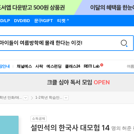
D/LP
DVD/BD
문구
/GIFT
티켓
독서유형검사
장안내
채널예스
사락
예스펀딩
클래스24
RBTI Lab
여
독서유형검사
크클 심야 독서 모임
OPEN
2학년 만화/애...
1-2학년 학습만...
소득공제
설민석의 한국사 대모험 14
명의 허준 편