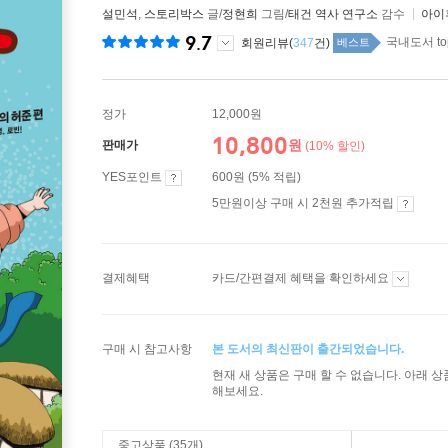
설민석
,
스토리박스
글/
정현희
그림/
태건 역사 연구소
감수
아이
9.7
국내도서 to
회원리뷰(
347
건)
베스트
정가
12,000원
10,800
원
판매가
(10% 할인)
YES포인트
600원 (5% 적립)
5만원이상 구매 시 2천원 추가적립
결제혜택
카드/간편결제 혜택을 확인하세요
구매 시 참고사항
본 도서의 최신판이 출간되었습니다.
현재 새 상품은 구매 할 수 없습니다. 아래 
해보세요.
중고상품 (35개)