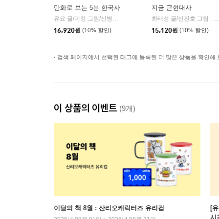
만화로 보는 5분 한국사
지금 근현대사
유요 글/미정 그림/신병주 감수
빅피시
최태성 글/신진호 그림
다
|
|
16,920
원
(10% 할인)
15,120
원
(10% 할인)
검색 페이지에서 선택된 태그에 등록된 더 많은 상품을 확인해 
이 상품의 이벤트
(9개)
이달의 책 8월 : 산리오캐릭터즈 유리컵
[
시