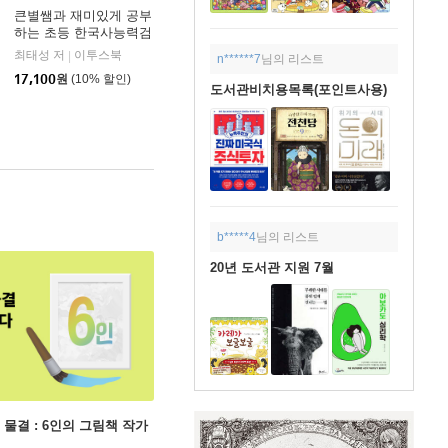
큰별쌤과 재미있게 공부
하는 초등 한국사능력검
정시험
최태성 저
이투스북
미래엔아이세움
|
|
n******7
님의 리스트
17,100
원
(10% 할인)
도서관비치용목록(포인트사용)
b*****4
님의 리스트
20년 도서관 지원 7월
 물결 : 6인의 그림책 작가