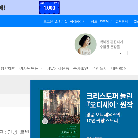
로그인
회원가입
마이페이지
카트
주문/배송
고객센터
Gl
름방학혜택
예사단독판매
이달의사은품
특가할인
추천도서
대량/법인
 : 안녕, 로빈!
[ 설쌤 친필 사인 메시지 인쇄본 ]