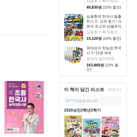
심용환 기획/우렁각시탈 글/타니스튜디오 그림
40,830
원
(10% 할인)
심용환의 한국사 탈출
하기 3 : 고려 중기 / 서
희의 외교와 삼별초의
투쟁 편
심용환 기획/우렁각시탈 글/타니스튜디오 그림
15,120
원
(10% 할인)
최태성의 한능검 한국
사 1~13권 세트
윤상석 글/이태영 그림
163,800
원
(10% 할
인)
이 책이 담긴
리스트
더보기
h*****o
님의 리스트
2020상진2학년2학기