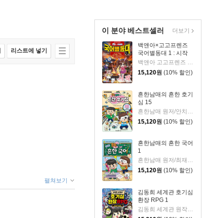
이 분야 베스트셀러
더보기
백앤아×고고프렌즈
매
리스트에 넣기
국어별동대 1 : 시작
백앤아 고고프렌즈 원저/한바리 글/정수영 그림/김선 감수
15,120
원
(10% 할인)
흔한남매의 흔한 호기
심 15
흔한남매 원저/안치현 글/유난희 그림/이정모,흔한컴퍼니 감수
15,120
원
(10% 할인)
흔한남매의 흔한 국어
1
흔한남매 원저/최재연 글/도니패밀리 그림
15,120
원
(10% 할인)
펼쳐보기
김동희 세계관 호기심
환장 RPG 1
김동희 세계관 원작/박종은 글/이정태 그림