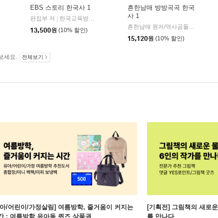
EBS 스토리 한국사 1
흔한남매 방방곡곡 한국
사 1
산어린이
편집부 저
한국교육방송공사
|
흔한남매 원저/역사곰돌이 글/유난희 그림/미래엔 역사 교과서 집필진,흔한컴퍼니 감수
13,500
원
(10% 할인)
15,120
원
(10% 할인)
보세요.
전체보기
유아/어린이/가정살림] 여름방학, 줄거움이 커지는
[기획전] 그림책의 새로운
간 : 여름방학 유아동 퀴즈 상품권
를 만나다