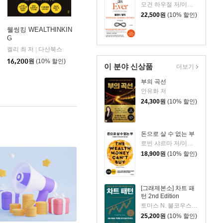
모건 하우절 저/이수경 역
22,500
원
(10% 할인)
웰씽킹 WEALTHINKIN
G
켈리 최 저
다산북스
|
16,200
원
(10% 할인)
이 분야 신상품
더보기
부의 곡선
안유화 저
24,300
원
(10% 할인)
돈으로 살 수 없는 부
로빈 샤르마 저/이영래 역
18,900
원
(10% 할인)
[그래제본소] 차트 패
턴 2nd Edition
토마스 N. 불코우스키 저/송미리 역
25,200
원
(10% 할인)