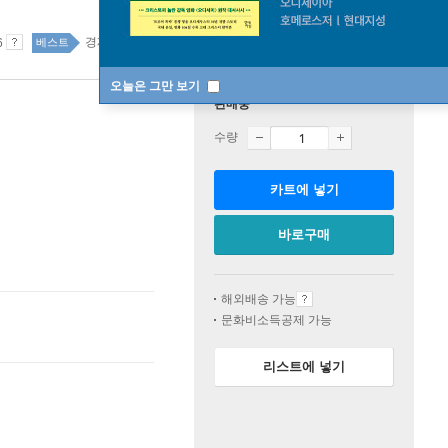
경제 경영 15위
국내도서 top20 42주
6
베스트
오늘은 그만 보기
판매중
수량
카트에 넣기
바로구매
해외배송 가능
문화비소득공제 가능
리스트에 넣기