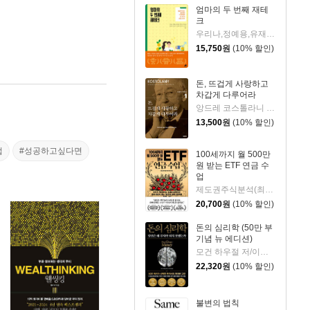
엄마의 두 번째 재테
크
우리나,정예용,유재숙,양지인,손효영,최미영,조민주,이진현,차미숙,서미숙 저
15,750
원
(10% 할인)
돈, 뜨겁게 사랑하고
차갑게 다루어라
앙드레 코스톨라니 저/한윤진 역
13,500
원
(10% 할인)
법
#성공하고싶다면
100세까지 월 500만
원 받는 ETF 연금 수
업
제도권주식분석(최기원) 저
20,700
원
(10% 할인)
돈의 심리학 (50만 부
기념 뉴 에디션)
모건 하우절 저/이지연 역
22,320
원
(10% 할인)
불변의 법칙