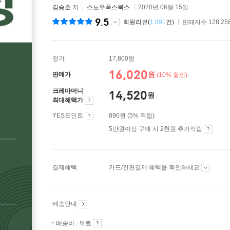
김승호
저
스노우폭스북스
2020년 06월 15일
9.5
회원리뷰(
1,891
건)
판매지수 128,25
정가
17,800원
16,020
원
판매가
(10% 할인)
크레마머니
14,520
원
최대혜택가
YES포인트
890원 (5% 적립)
5만원이상 구매 시 2천원 추가적립
결제혜택
카드/간편결제 혜택을 확인하세요
배송안내
배송비 : 무료