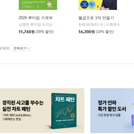
2026 뿌미맘 가계부
월급으로 1억 만들기
상큼한 뿌미맘 차지선 저
시원북스
한희재(재리) 저
시원북스
|
|
11,760
원
(30% 할인)
16,200
원
(10% 할인)
보세요.
전체보기