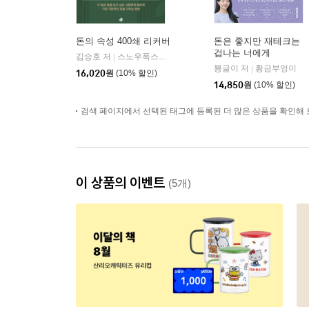
돈의 속성 400쇄 리커버
돈은 좋지만 재테크는
겁나는 너에게
김승호 저
스노우폭스북스
|
뿅글이 저
황금부엉이
|
16,020
원
(10% 할인)
14,850
원
(10% 할인)
검색 페이지에서 선택된 태그에 등록된 더 많은 상품을 확인해 
이 상품의 이벤트
(5개)