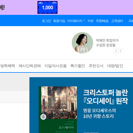
로그인
회원가입
마이페이지
카트
주문/배송
고객센터
Gl
름방학혜택
예사단독판매
이달의사은품
특가할인
추천도서
대량/법인