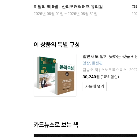
이달의 책 8월 : 산리오캐릭터즈 유리컵
그래
2026년 08월 01일 ~ 2026년 08월 31일
20
이 상품의 특별 구성
알면서도 알지 못하는 것들 + 
양장, 한정판
김승호 저
스노우폭스북스
202
|
|
30,240
원
(10% 할인)
카트에 넣기
카드뉴스로 보는 책