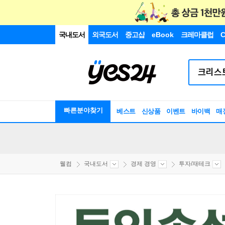
국내도서
외국도서
중고샵
eBook
크레마클럽
C
빠른분야찾기
베스트
신상품
이벤트
바이백
매
웰컴
국내도서
경제 경영
투자/재테크