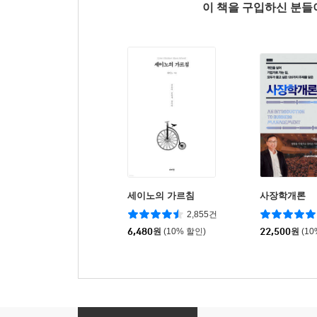
이 책을 구입하신 분
세이노의 가르침
사장학개론
2,855건
6,480
원
(10% 할인)
22,500
원
(1