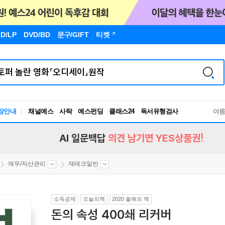
D/LP
DVD/BD
문구
/GIFT
티켓
독서유형검사
장안내
채널예스
사락
예스펀딩
클래스24
여
RBTI Lab
독서유형검사
AI 일문백답
의견 남기면 YES상품권!
재무/자산관리
재테크일반
소득공제
오늘의책
2020 올해의 책
돈의 속성 400쇄 리커버