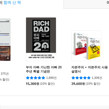
들이
함께 산 책
부자 아빠 가난한 아빠 20
자본주의 + 자본주의 사용
주년 특별 기념판
설명서
375건
1,899건
1,308건
0% 할인)
15,300
원
(10% 할인)
39,600
원
(10% 할인)