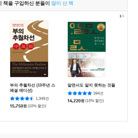
이 책을 구입하신 분들이
많이 산 책
1
/4
부의 추월차선 (10주년 스
알면서도 알지 못하는 것들
페셜 에디션)
394건
1,349건
14,220
원
(10% 할인)
15,750
원
(10% 할인)