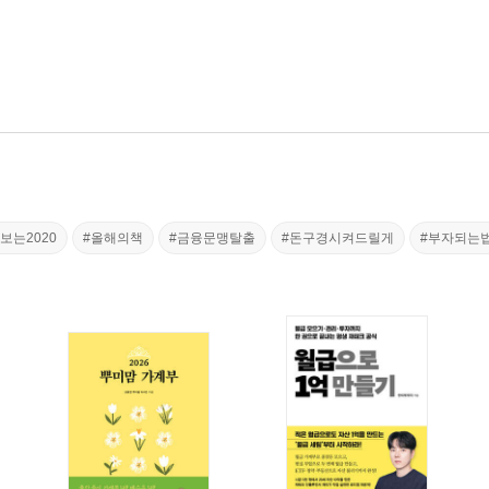
보는2020
#올해의책
#금융문맹탈출
#돈구경시켜드릴게
#부자되는