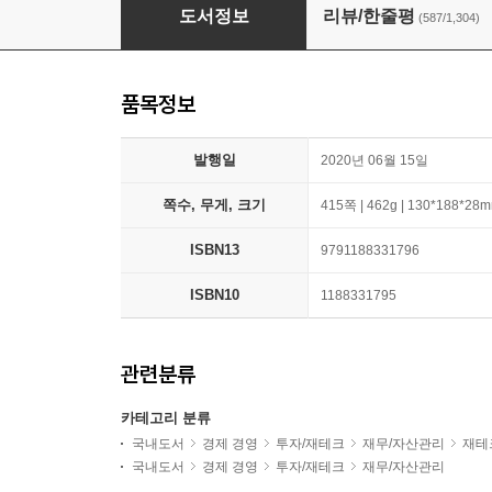
돈의 속성 400쇄 리커버
도서정보
리뷰/한줄평
(587/1,304)
품목정보
발행일
2020년 06월 15일
쪽수, 무게, 크기
415쪽 | 462g | 130*188*28
ISBN13
9791188331796
ISBN10
1188331795
관련분류
카테고리 분류
국내도서
경제 경영
투자/재테크
재무/자산관리
재테
국내도서
경제 경영
투자/재테크
재무/자산관리