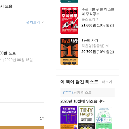
도서 모음
주린이를 위한 최소한
의 주식공부
불스토리 저
펼쳐보기
21,600
원
(10% 할인)
1등만 사라
최윤영(황금별) 저
20,700
원
(10% 할인)
00번 노트
스
2020년 06월 15일
|
이 책이 담긴
리스트
더보기
s*****a
님의 리스트
2020년 10월에 읽겠습니다
1
/4