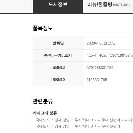
돈의 속성 400쇄 리커버
도서정보
리뷰/한줄평
(587/1,304)
품목정보
발행일
2020년 06월 15일
쪽수, 무게, 크기
415쪽 | 462g | 130*188*28
ISBN13
9791188331796
ISBN10
1188331795
관련분류
카테고리 분류
국내도서
경제 경영
투자/재테크
재무/자산관리
재테
국내도서
경제 경영
투자/재테크
재무/자산관리