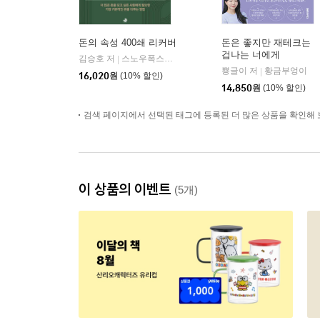
돈의 속성 400쇄 리커버
돈은 좋지만 재테크는
겁나는 너에게
김승호 저
스노우폭스북스
|
뿅글이 저
황금부엉이
|
16,020
원
(10% 할인)
14,850
원
(10% 할인)
검색 페이지에서 선택된 태그에 등록된 더 많은 상품을 확인해 
이 상품의 이벤트
(5개)