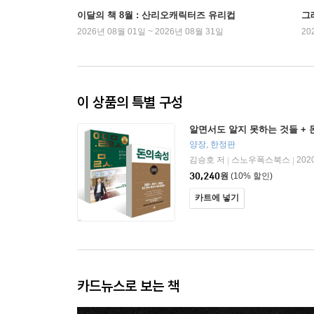
이달의 책 8월 : 산리오캐릭터즈 유리컵
그래
2026년 08월 01일 ~ 2026년 08월 31일
20
이 상품의 특별 구성
알면서도 알지 못하는 것들 + 
양장, 한정판
김승호 저
스노우폭스북스
202
|
|
30,240
원
(10% 할인)
카트에 넣기
카드뉴스로 보는 책