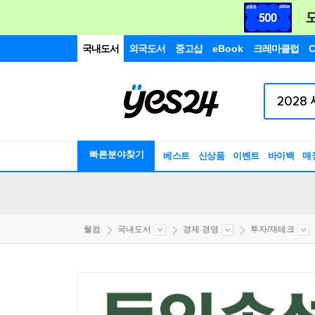
국내도서
외국도서
중고샵
eBook
크레마클럽
C
빠른분야찾기
베스트
신상품
이벤트
바이백
매
웰컴
국내도서
경제 경영
투자/재테크