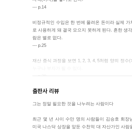
--- p.14
비정규적인 수입은 한 번에 몰려온 돈이라 실제 가치
로 사용하게 돼 결국 모으지 못하게 된다. 흔한 생
람은 별로 없다.
--- p.25
재산 증식 과정을 보면 1, 2, 3, 4, 5처럼 양의 정
누구나 부자가 될 수 있다.
--- p.29
출판사 리뷰
흔히 리스크가 크면 손실이나 이익도 크고, 리스크
셈을 이해하는 것과 같다. 수학에도 곱하면 오히려 
그는 정말 필요한 것을 나누려는 사람이다
불확실성도 증가하고 손실 가능성도 증가한다는 의
지는 경우는 거의 없다. 사실 리스크가 크다고 알려
최근 몇 년 사이 수만 명의 사람들이 김승호 회장
--- p.32
미국 나스닥 상장을 앞둔 수천억 대 자산가인 사람을