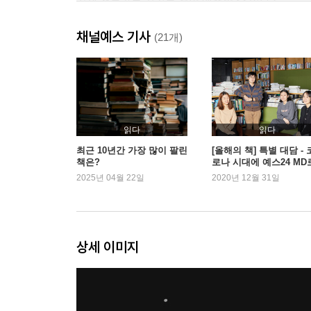
경제 전문가는 경기를 정말 예측할 수 있나?
삼성전자 주식을 삼성증권에 가서 사는 사람
채널예스 기사
다른 이를 부르는 호칭에 따라 내게 오는 운이 바뀐
(21개)
반복되는 운은 실력이고 반복되는 실패는 습관이다
뉴스를 통해 사실과 투자 정보를 구분하는 법
돈마다 시간은 다르게 흐른다
달걀을 한 바구니에 담지 않았는데 왜 모두 깨질까?
부자가 되는 세 가지 방법
읽다
읽다
돈을 모으지 못하는 이유
최근 10년간 가장 많이 팔린
[올해의 책] 특별 대담 - 
책은?
로나 시대에 예스24 MD
자신이 금융 문맹인지 알아보는 법
살아가기
2025년 04월 22일
2020년 12월 31일
주식으로 수익을 내는 사람들의 세 가지 특징
얼마나 벌어야 정말 부자인가?
내가 재산을 지키기 위해 매일 하는 일
가난은 생각보다 훨씬 더 잔인하다
상세 이미지
금융 공황 발생에 따른 세 가지 인간상
내가 청년으로 다시 돌아가 부자가 되려 한다면
지혜는 기초학문으로부터 시작된다
부자가 되기 위해 우선 당장 할 수 있는 일 한 가지