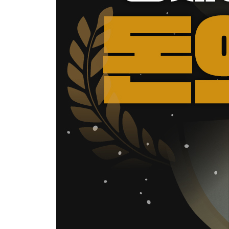
재무제표에 능통한 회계사는 투자를 정말 잘할까?
김승호의 투자 원칙과 기준
자식을 부자로 만드는 방법
만약 삼성전자 주식을 아직도 가지고 있었더라면
국제적 수준의 행동 에티켓과 세계화 과정
당신의 출구전략은 무엇인가?
모든 비즈니스는 결국 부동산과 금융을 만난다
똑똑한 사람들이 오히려 음모에 빠진다
사기를 당하지 않는 법
투자의 승자 자격을 갖췄는지 알 수 있는 열한 가지
두량 족난 복팔분
부의 속성
흙수저가 금수저를 이기는 법
당신 사업의 퍼(PER)는 얼마인가?
큰 부자는 하늘이 낸다
창업을 꿈꾸는 젊은이는 작은 회사로 가라
능구(能久)와 공부(工夫)