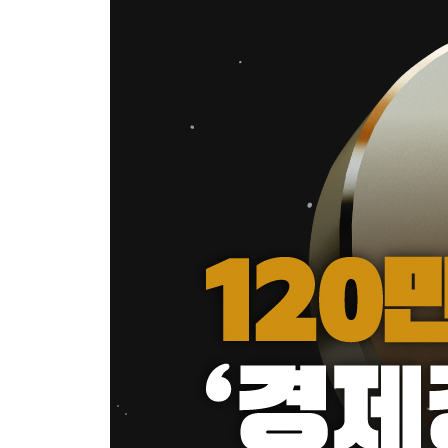
앞으로 주식이 오를 것 같습니까?
현재 임대료를 내는 사람들의 숨은 가치
부동산에 투자하는 것이 좋을까? 주식이 좋을까?
나의 독립기념일은 언제인가?
돈을 다루는 네 가지 능력
이런 곳에 나는 투자 안 한다
보험은 저축이 아니다
예쁜 쓰레기
경제에 대한 해석은 자신의 정치적 신념에서 벗어나
마중물과 종잣돈 1억 만들기의 다섯 가지 규칙
좋은 부채, 나쁜 부채
세상의 권위에 항상 의심을 품어라
좋은 돈이 찾아오게 하는 일곱 가지 비법
직장인들이 부자가 되는 두 가지 방법
감독(자산배분)이 중요한가? 선수(포지션)가 중요
은행에서 흥정을 한다고요?
떨어지는 칼을 잡을 수 있는 사람