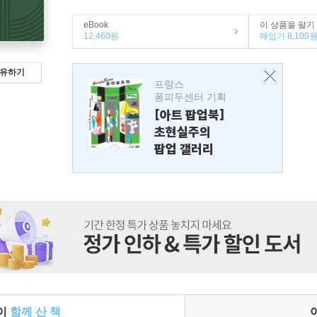
eBook
이 상품을 팔기
12,460원
매입가 8,100
유하기
프랑스
퐁피두센터 기획
[아트 팝업북]
초현실주의
팝업 갤러리
들이
함께 산 책