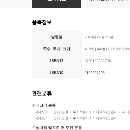
품목정보
발행일
2020년 06월 15일
쪽수, 무게, 크기
415쪽 | 462g | 130*188*28
ISBN13
9791188331796
ISBN10
1188331795
관련분류
카테고리 분류
국내도서
경제 경영
투자/재테크
재무/자산관리
재테
국내도서
경제 경영
투자/재테크
재무/자산관리
수상내역 및 미디어 추천 분류