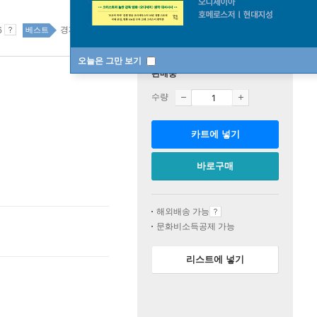
경제 경영 18위
국내도서 top20 42주
6
베스트
오늘은 그만 보기
판매중
수량
카트에 넣기
바로구매
해외배송 가능
문화비소득공제 가능
리스트에 넣기