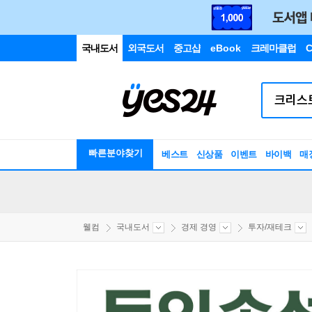
국내도서
외국도서
중고샵
eBook
크레마클럽
C
빠른분야찾기
베스트
신상품
이벤트
바이백
매
웰컴
국내도서
경제 경영
투자/재테크