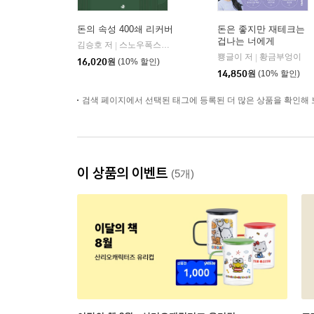
돈의 속성 400쇄 리커버
돈은 좋지만 재테크는
겁나는 너에게
김승호 저
스노우폭스북스
|
뿅글이 저
황금부엉이
|
16,020
원
(10% 할인)
14,850
원
(10% 할인)
검색 페이지에서 선택된 태그에 등록된 더 많은 상품을 확인해 
이 상품의 이벤트
(5개)