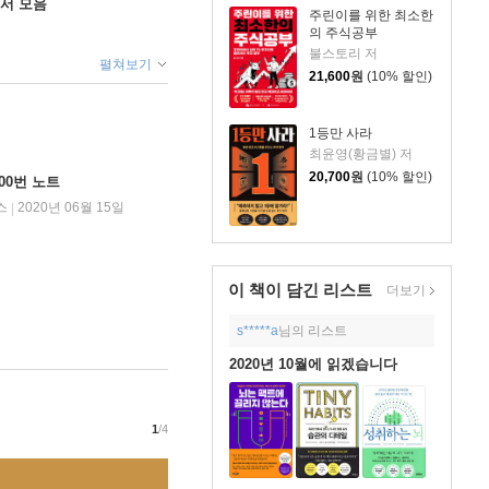
도서 모음
주린이를 위한 최소한
의 주식공부
불스토리 저
펼쳐보기
21,600
원
(10% 할인)
1등만 사라
최윤영(황금별) 저
20,700
원
(10% 할인)
00번 노트
스
2020년 06월 15일
|
이 책이 담긴
리스트
더보기
s*****a
님의 리스트
2020년 10월에 읽겠습니다
1
/4