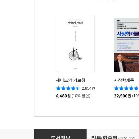
세이노의 가르침
사장학개론
2,854건
6,480
원
(10% 할인)
22,500
원
(1
돈의 속성 400쇄 리커버
도서정보
리뷰/한줄평
(587/1,304)