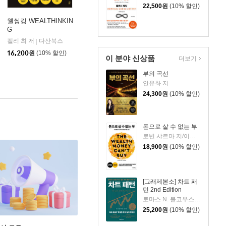
22,500
원
(10% 할인)
웰씽킹 WEALTHINKIN
G
켈리 최 저
다산북스
|
16,200
원
(10% 할인)
이 분야 신상품
더보기
부의 곡선
안유화 저
24,300
원
(10% 할인)
돈으로 살 수 없는 부
로빈 샤르마 저/이영래 역
18,900
원
(10% 할인)
[그래제본소] 차트 패
턴 2nd Edition
토마스 N. 불코우스키 저/송미리 역
25,200
원
(10% 할인)