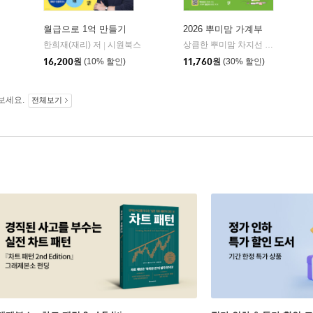
월급으로 1억 만들기
2026 뿌미맘 가계부
한희재(재리) 저
시원북스
상큼한 뿌미맘 차지선 저
시원북스
|
|
16,200
원
(10% 할인)
11,760
원
(30% 할인)
보세요.
전체보기