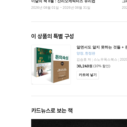
이달의 책 8월 : 산리오캐릭터즈 유리컵
그래
2026년 08월 01일 ~ 2026년 08월 31일
20
이 상품의 특별 구성
알면서도 알지 못하는 것들 + 
양장, 한정판
김승호 저
스노우폭스북스
202
|
|
30,240
원
(10% 할인)
카트에 넣기
카드뉴스로 보는 책