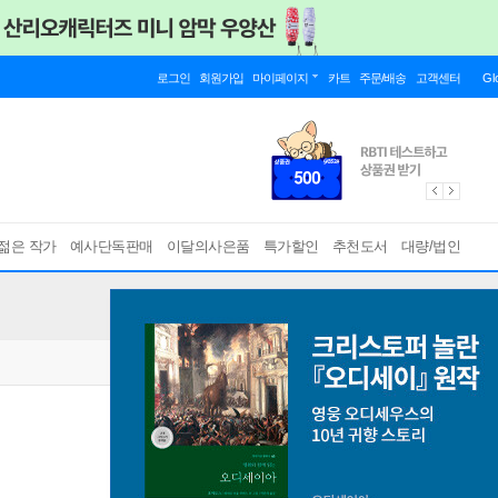
로그인
회원가입
마이페이지
카트
주문/배송
고객센터
Gl
젊은 작가
예사단독판매
이달의사은품
특가할인
추천도서
대량/법인