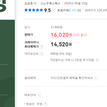
김승호
저
스노우폭스북스
2020년 06월 15일
9.5
회원리뷰(
1,891
건)
판매지수 128,10
정가
17,800원
16,020
원
판매가
(10% 할인)
크레마머니
14,520
원
최대혜택가
YES포인트
890원 (5% 적립)
5만원이상 구매 시 2천원 추가적립
결제혜택
카드/간편결제 혜택을 확인하세요
배송안내
배송비 : 무료