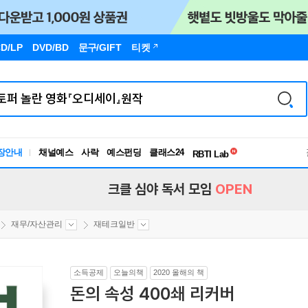
D/LP
DVD/BD
문구
/GIFT
티켓
독서유형검사
장안내
채널예스
사락
예스펀딩
클래스24
RBTI Lab
독서유형검사
크클 심야 독서 모임
OPEN
재무/자산관리
재테크일반
소득공제
오늘의책
2020 올해의 책
돈의 속성 400쇄 리커버