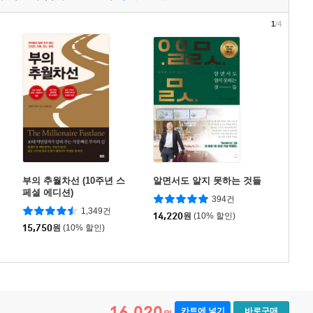
1
/4
부의 추월차선 (10주년 스
알면서도 알지 못하는 것들
페셜 에디션)
394건
1,349건
14,220
원
(10% 할인)
15,750
원
(10% 할인)
16,020
카트에 넣기
바로구매