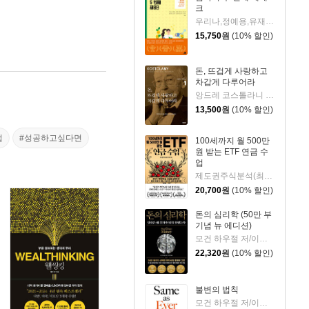
크
우리나,정예용,유재숙,양지인,손효영,최미영,조민주,이진현,차미숙,서미숙 저
15,750
원
(10% 할인)
돈, 뜨겁게 사랑하고
차갑게 다루어라
앙드레 코스톨라니 저/한윤진 역
13,500
원
(10% 할인)
법
#성공하고싶다면
100세까지 월 500만
원 받는 ETF 연금 수
업
제도권주식분석(최기원) 저
20,700
원
(10% 할인)
돈의 심리학 (50만 부
기념 뉴 에디션)
모건 하우절 저/이지연 역
22,320
원
(10% 할인)
불변의 법칙
모건 하우절 저/이수경 역