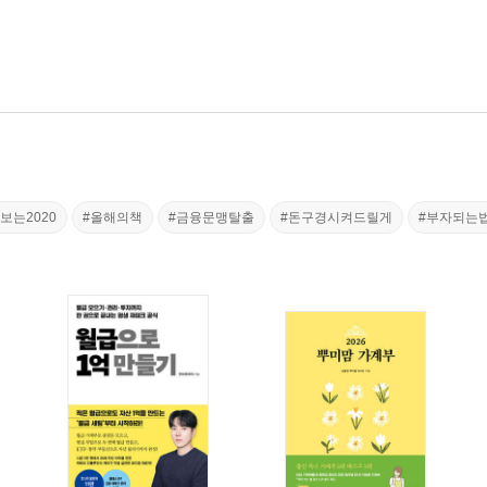
보는2020
#올해의책
#금융문맹탈출
#돈구경시켜드릴게
#부자되는