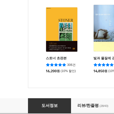
스토너 초판본
빛과 물질에 
306건
16,200
원
(10% 할인)
14,850
원
(10
사랑의 역사
도서정보
리뷰/한줄평
(28/43)