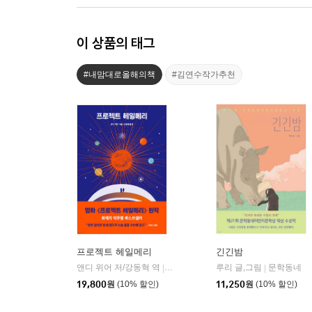
이 상품의 태그
#내맘대로올해의책
#김연수작가추천
프로젝트 헤일메리
긴긴밤
앤디 위어 저/강동혁 역
알에이치코리아(RHK)
루리 글,그림
문학동네
|
|
19,800
원
(10% 할인)
11,250
원
(10% 할인)