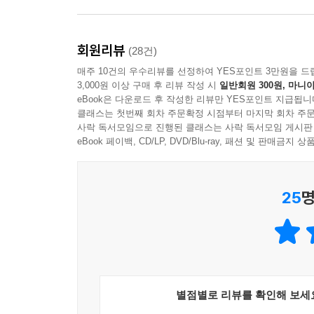
그는 사랑에 빠졌다.
진정한 활력과 용기와 기교를 보여주는 생기 넘치고 
오직 한 소녀를 위한 마음의 기록은
그것이 그의 삶의 전부였다.
- 앨리 스미스 (소설가)
삶의 해안을 떠돌다 마침내 사랑의 역사가 된다
회원리뷰
(28건)
--- p.375
『사랑의 역사』는 대단히 특별하고 아름다운 책이
매주 10건의 우수리뷰를 선정하여 YES포인트 3만원을 드
“옛날에 한 소년이 있었고, 그는 한 소녀를 사랑했으
3,000원 이상 구매 후 리뷰 작성 시
일반회원 300원, 마니아
미스터리이자 산문시이며 명상록이자 수많은 질문에
eBook은 다운로드 후 작성한 리뷰만 YES포인트 지급됩니
쉽사리 발견할 수 없는 그런 작품이다. 니콜 크라
레오 거스키에게 앨마 메러민스키는 첫사랑이었고 
클래스는 첫번째 회차 주문확정 시점부터 마지막 회차 주문
- 엘리자베스 버그 (소설가)
사락 독서모임으로 진행된 클래스는 사락 독서모임 게시판
어린 시절 글을 쓰기 시작한 것도 그 소녀를 위해서
eBook 페이백, CD/LP, DVD/Blu-ray, 패션 및 판매금
무렵, 앨마는 먼저 미국으로 떠났다. 결국 독일
현기증이 날 만큼 흥미진진하고, 생생한 상상력이
미국으로 향했다. 그러나 오래도록 연락이 닿지 
나아가게 하는 (그리고 눈부시게 아름다운 결말에 
오던 해에 뱃속에 있던 레오의 아들 아이작은 이미 
25
명
독백으로 가득하다. 가장 엉뚱한 순간에도 풍부
소년 시절 그녀에게 했던 약속, 영원히 다른 여자
궁극적인 핵심이다. 따스함과 섬세함을 발하는 작가
떠돌았다. 죽을 날만을 기다리는 팔십대 노인이 된
- [뉴욕 타임스]
그에게 정체불명의 소포가 도착한다. 놀랍게도 안에는
가지고 있던 유일한 원고는 미국으로 떠나기 전 친
이 작품은 놀랄 만큼 독창적인 순간에도 우리 마
이야기들은 절박하게 포옹하듯 하나가 된다.
“처음에는 엄마를 다시 행복하게 해줄 사람을 찾으려
별점별로 리뷰를 확인해 보세
- [워싱턴 포스트]
준 여자에 관한 것, 그리고 나에 관한 것을 찾고 있다고