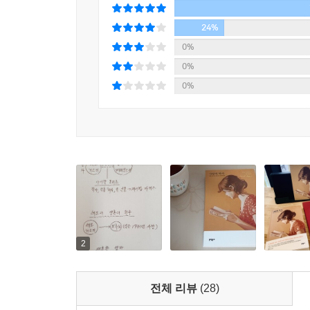
『사랑의 역사』는 완벽한 음조를 유지하며, 현대
24%
한편 즈비 리트비토프가 쓴 『사랑의 역사』라는 스
처절한 우아함이 있다. 마치 천사가 쓴 글 같다.
0%
“나의 앨마에게. 내가 글을 쓸 줄 알았다면 당신을
- [가디언]
0%
준다. 세월이 흘러, 이제 열다섯 살 생일을 앞둔 
니콜 크라우스의 『사랑의 역사』는 소설이 가진 
0%
애쓴다. 그러던 중 번역가인 엄마에게 제이컵 마
있다.
영어로 번역해달라는 것. 앨마는 이 미스터리한 남
- [퍼블리셔스 위클리]
보낸 편지와 엄마가 번역한 책을 뒤지던 그녀는 
모른다는 생각을 하게 된다. 그리고 이내 그녀
삶과 문학의 상호작용에 대한 우아한 탐구. 매력적
정체성을 탐구하는 것으로 점차 방향을 튼다. 그
- [북리스트]
사랑의 역사가 시작된 그곳을 향해, 수십 년 동안 
이 소설의 성취란 정확히 이런 것이다. 유쾌하고 
사랑과 글쓰기의 유사성,
- [LA 위클리]
‘세상 모든 것을 표현할 말들’을 찾아서
2
경이롭고 여운이 긴 다층적인 작품. 뒤얽힌 미스
때로 사랑하는 일은 유한하고 불완전한 존재인 
홀로코스트에 대한 회고록도 아닌 이 책은 그 셋
눈빛으로, 몸짓으로, 말과 글로, 인간에게 주어진 
『사랑의 역사』는 결국 삶은 살 만한 것이라고 느끼
전체 리뷰
(28)
표현하려는 안간힘. 어쩌면 사랑의 역사에 기록되는 
- [마이애미 헤럴드]