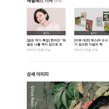
채널예스 기사
라메드보브닉이라면 이런 일을 할까? 325
(5개)
A+L 335
옮긴이의 말 잊어서는 안 될 이야기 377
읽다
읽다
[젊은 작가 특집] 한여진 "좌
[리뷰 대전] 예스24 도서 
절은 나를 백지 앞으로 또
가 엄선한 이달의 책
데려갑니다"
2025년 06월 02일
2022년 09월 02일
상세 이미지