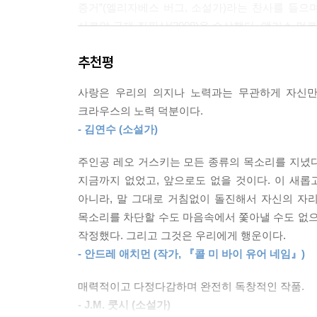
증거”(엘리자베스 버그, 소설가)라는 찬사를 들으며
사로얀 국제 집필상(2008)을 수상했다. 앨리스 
문득 정신을 차리고 보니 우리는 키스하고 있었고, 
소설의 아름다움을 한국어에 고스란히 담아냈다.
다. 내가 사랑에 빠지게 됐다는 것을 알았기 때문에
추천평
--- p.307
『사랑의 역사』는 한마디로 삶의 끝을 기다리는 
사랑은 우리의 의지나 노력과는 무관하게 자신만
독일에 의해 폴란드에 있던 집과 가족을, 목숨처럼
이따금 나는 세상이 나와 같은 일정으로 돌아가지 않
크라우스의 노력 덕분이다.
떠난 아빠가 오래전 엄마에게 선물한 책의 여자 주
치고 일상적인 격려만 해주면 다시 살아날 거라는 것.
- 김연수 (소설가)
애쓰는 과정에서 어느새 서로를 향해 조금씩 다가
가 많다. 그렇긴 하지만. 난 비보다 나이가 많지는 
감정과 깨달음을 차곡차곡 쌓아가기 시작한 어린
--- p.336
주인공 레오 거스키는 모든 종류의 목소리를 지녔다.
사랑의 역사 속에서 이들은 서로의 원인이자 결과이
지금까지 없었고, 앞으로도 없을 것이다. 이 새
인생에 관해 가장 인상 깊은 점은 그 변화 능력이다
아니라, 말 그대로 거침없이 돌진해서 자신의 자
작가는 우연인 듯 운명인 듯 하나의 지점을 향
만, 한참 지나면 그것을 상실로 여기지 않는 법을 
목소리를 차단할 수도 마음속에서 쫓아낼 수도 없으
더듬어나간다. 다만 그 손끝이 닿는 곳은 확신과 
적어도 우리는, 달리 적당한 표현이 없어서 ‘인간으
작정했다. 그리고 그것은 우리에게 행운이다.
스스로를 비하하고 삶을 조소하는 짓궂지만 애처로
--- p.354
- 안드레 애치먼 (작가, 『콜 미 바이 유어 네임』)
형태와 질감을 세심하게 기록한다. 오직 사랑을 말
그 찬란한 문장들을 보고 있노라면, 이 소설 또
매력적이고 다정다감하며 완전히 독창적인 작품.
정말이지, 별로 말할 것은 없다.
예감을, 아니 믿음을 가지게 된다.
- J.M. 쿳시 (소설가)
그는 위대한 작가였다.