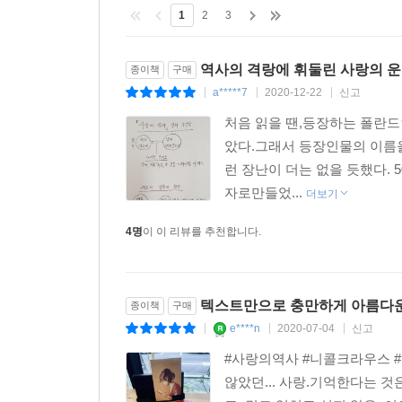
어긋난 타이밍, 희망 없는 기다림 같은 것들. 주
1
2
3
‘아름답다’는 말은 쉽게 남발해서는 안 되는 단어이
평생을 외로움 속에서 살았다. 앨마 싱어의 부모
- [뉴어크 선데이 스타 레저]
인생에서 일어나는 크고 작은 불행과 비극은 우리
역사의 격랑에 휘둘린 사랑의 
종이책
구매
소설은 이야기한다. 오히려 사랑이야말로 쉽게 부
a*****7
2020-12-22
신고
|
|
|
탁월하다. 『사랑의 역사』는 복잡하고 웃기고 슬
눈부시게 강렬한 빛이 아니라, 가장 어둡고 암울한 
처음 읽을 땐,등장하는 폴란드
창조해낸 등장인물들은 유머와 아픔과 영민함을, 때
미약하지만 끈기 있는 빛이다. 어느 곳 하나 말을 
았다.그래서 등장인물의 이름을
- [시애틀 타임스]
뒤엎으며 말썽을 일으켜야 하는 삶에서도, 끝끝내 인
런 장난이 더는 없을 듯했다.
인간의 용기에 바치는 다정한 헌사. 일련의 인물
자로만들었...
더보기
“넌 언제쯤이면 세상 모든 것을 표현할 말들이 제각
감동받지 않을 수 있겠는가?
글쓰기를 포기하지 않는다. 그에게 글을 쓰는 일
4명
이 이 리뷰를 추천합니다.
- [인디펜던트 온 선데이]
것이고, 그건 곧 자신의 전부를 포기하는 것이기 
그는 글을 써나간다. 바로 그 지점에서, “세상 
거대하고 대담하며 가슴을 쥐어짜듯 슬프고 풀쩍 뛰
겹쳐진다. 누군가는 이렇게 물을지도 모른다. 하지
깊고 다면적이다.
텍스트만으로 충만하게 아름다운
종이책
구매
표현하는 것이 가능할까? 어쩌면 이 소설 자체가 
- [마리클레르]
e****n
2020-07-04
신고
|
|
|
의도를 빗나가며 언제나 막막하고 고통스럽다. 하
#사랑의역사 #니콜크라우스 #
모르는 사이에, 기적을 일으키기도 한다. 그리고 무
않았던... 사랑.기억한다는 것