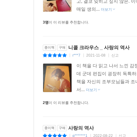
고, 결코 잊히고 싶지 않은.
매일 생의...
더보기
3명
이 이 리뷰를 추천합니다.
니콜 크라우스 _ 사랑의 역사
종이책
구매
r***7
2021-11-08
신고
|
|
|
이 책을 다 읽고 나서 느낀 
데 군데 편집이 굉장히 독특하
책을 자신의 조부모님들과 조너
서...
더보기
2명
이 이 리뷰를 추천합니다.
사랑의 역사
종이책
구매
g*******1
2022-08-22
신고
|
|
|