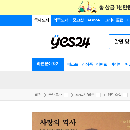
국내도서
외국도서
중고샵
eBook
크레마클럽
C
빠른분야찾기
베스트
신상품
이벤트
바이백
매
웰컴
국내도서
소설/시/희곡
영미소설