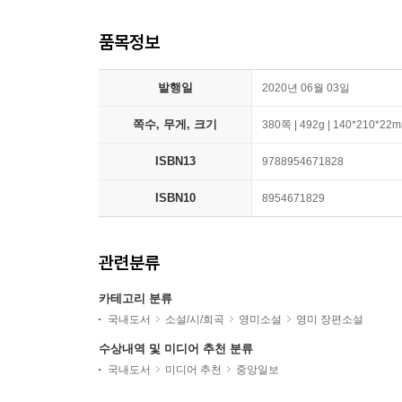
품목정보
발행일
2020년 06월 03일
쪽수, 무게, 크기
380쪽 | 492g | 140*210*22
ISBN13
9788954671828
ISBN10
8954671829
관련분류
카테고리 분류
국내도서
소설/시/희곡
영미소설
영미 장편소설
수상내역 및 미디어 추천 분류
국내도서
미디어 추천
중앙일보