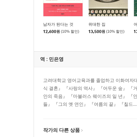
남자가 된다는 것
위대한 집
12,600
원
(10% 할인)
13,500
원
(10% 할인)
1
역 :
민은영
고려대학교 영어교육과를 졸업하고 이화여자대
식 결혼』 『사랑의 역사』 『어두운 숲』 『
안의 죽음』 『마블러스 웨이즈의 일 년』 『
들』 『그의 옛 연인』 『여름의 끝』 『칠드...
작가의 다른 상품