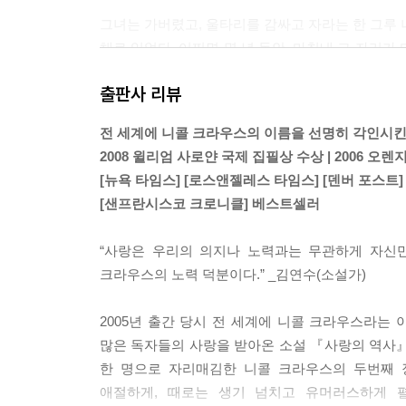
그녀는 가버렸고, 울타리를 감싸고 자라는 한 그루 
채로 있었다. 어쩌면 몇 년 동안. 마침내 그 자리
을 너는 알았다. 그녀가 없었다면 빈자리는, 혹은 
출판사 리뷰
--- pp.89-90
전 세계에 니콜 크라우스의 이름을 선명히 각인시킨
“넌 어떤데? 넌 지금 이 순간 가장 행복하고, 또 가장
2008 윌리엄 사로얀 국제 집필상 수상 | 2006 오
말고는.”
[뉴욕 타임스] [로스앤젤레스 타임스] [덴버 포스트]
--- p.142
[샌프란시스코 크로니클] 베스트셀러
나는 상황을 이해하려고 노력했다. 생각해보니 나는 
“사랑은 우리의 의지나 노력과는 무관하게 자신
력했다.
크라우스의 노력 덕분이다.” _김연수(소설가)
--- pp.185-186
2005년 출간 당시 전 세계에 니콜 크라우스라는
그의 얼굴에서 기대와 믿기지 않는 마음과 약간의 
많은 독자들의 사랑을 받아온 소설 『사랑의 역사』
들었다. 그 얼굴에서 비롯된 일련의 사건들이 지금 
한 명으로 자리매김한 니콜 크라우스의 두번째 
게 한 것일까.
애절하게, 때로는 생기 넘치고 유머러스하게 
--- pp.305-306