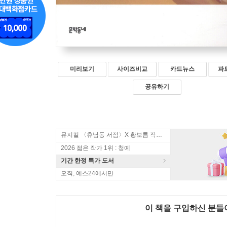
미리보기
사이즈비교
카드뉴스
파
공유하기
뮤지컬 〈휴남동 서점〉X 황보름 작가 북토크
2026 젊은 작가 1위 : 청예
기간 한정 특가 도서
오직, 예스24에서만
이 책을 구입하신 분