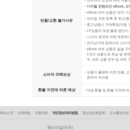
소비자의 요청에 따라 개별
디지털 컨텐츠인 eBook, 
eBook 대여 상품은 대여 기
모바일 쿠폰 등록 후 취소/환
반품/교환 불가사유
중고상품이 구매확정(자동 
LP상품의 재생 불량 원인이 기
시간의 경과에 의해 재판매가
전자상거래 등에서의 소비자
eBook 세트 상품은 일괄 
1개의 상품으로 취급 및 판매
우, 세트 상품 전부 및 세트
상품의 불량에 의한 반품, 교
소비자 피해보상
준하여 처리됨
환불 지연에 따른 배상
대금 환불 및 환불 지연에 
회사소개
인재채용
이용약관
개인정보처리방침
청소년보호정책
도서홍보안내