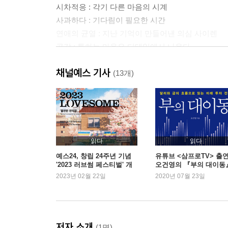
시차적응 : 각기 다른 마음의 시계
사과하다 : 기다림이 필요한 시간
연애의 균열 : 지난 기억이 만들어낸 의심 사이렌
공감 : 통하는 마음은 디테일에서 나온다
싫어하다 : 내게는 싫은 사람이 있어
채널예스 기사
이해가 안 간다 : 비난을 내포하는 말
(13개)
속이 보인다 : 경험치에 기반한 어른만의 언어
뒷담화 : 부정적 감정이 깃든 일에는 룰이 필요하
미안하다 : 털어내지 말고 심어둘 것
비난 ：다정한 사람들은 말수가 적다
지질하다 ：구차하면 좀 어때
읽다
읽다
상처 : 서로의 아픔을 볼 수 있다면
예스24, 창립 24주년 기념
유튜브 <삼프로TV> 출
'2023 러브썸 페스티벌' 개
오건영의 『부의 대이동
포장하다 : 주는 이의 마음이 담긴 그 무엇
최
새로운 1위
2023년 02월 22일
2020년 07월 23일
염치가 있다 : 내가 꼭 지키고 싶은 것
재벌, 갑질, 애교 : 우리에게만 익숙한 단어
소중하다 : 우린 매일 이별에 가까워지는 중
# 아픈 이별로 여전히 힘들어하고 있다면
저자 소개
(1명)