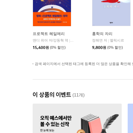
프로젝트 헤일메리
홍학의 자리
앤디 위어 저/강동혁 역
알에이치코리아(RHK)
정해연 저
엘릭시르
|
|
15,400
원
(0% 할인)
9,800
원
(0% 할인)
검색 페이지에서 선택된 태그에 등록된 더 많은 상품을 확인해 
이 상품의 이벤트
(11개)