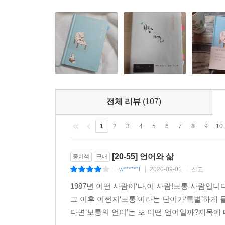
서술되어 있다. 좋아하는 것에 이끌리는 과정에서 
치열했던 순간들. 그리고 ‘쳇바퀴를 굴리며’ 성
고단하고 혹독한 생존의 과정을 가감 없이 들려준다
마지막으로, ‘Radio record’에는 라디오 「김
실려 있다. 마치 독자에게 다가와 살며시 말을 거는 
“흔들리는 순간에도 지켜야 하는 마음이 있다.”
전체 리뷰
(107)
매 순간 결핍과 고독감에 흔들리는 ‘보통의 우리들’
1
2
3
4
5
6
7
8
9
10
보통의 언어들이 지닌 힘과 위안을 새삼 깨닫게 만
위한 통찰이 빛난다. 그녀처럼 언어에 대한 일반적인
[20-55] 언어와 삶
종이책
구매
기준과 프레임에 갇혀 스스로를 잃어가고 있다는 생각
w******f
2020-09-01
신고
|
|
|
1987년 어떤 사람이‘나,이 사람!보통 사람입
자기 머릿속을 맴도는 단어들을 섬세하게 관찰하고
그 이후 어쩐지‘보통’이라는 단어가‘특별’하게 
수 있을 것이다. 의미 없이 그냥 살아가고 있다는 
다면‘보통의 언어’는 또 어떤 언어일까?제목에 대한
수 있는 책. 매 순간 결핍과 고독감에 흔들리며 나를