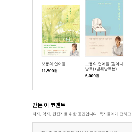
“약해졌을 때는 잠깐 쉬었다 갈 것”
성숙 : 애어른이 자라서 어른아이가 되는 아이러니
# 나이 든다는 것
꿈 : 꼭 이루지 않아도 충분히 행복한 것
유난스럽다 : 그건 당신이 특별하다는 뜻
호흡 : 불안감에 빠진 나를 구원하려면
# 한쪽으로 치우치지 않는 사람
드세다. 나대다 : 사람을 주저앉히는 말에 대해
보통의 언어들
보통의 언어들 (김이나
낭독) (발췌낭독본)
정체성 : 나의 본모습이 혼란스러울 때
11,900
원
5,000
원
한계에 부딪히다 : 또 다른 가능성과 마주하는 순간
겁이 많다 : 결과적으로 늘 강한 사람들
이상하다 : 있는 그대로를 바라볼 수 있길
살아남다 : 영원히 근사한 채로 버텨낼 순 없다
만든 이 코멘트
창작하다 : 영감과 체력의 긴밀한 관계
저자, 역자, 편집자를 위한 공간입니다. 독자들에게 전하고
쳇바퀴를 굴리다 : 일상의 반복이 알려주는 특별한 
기특하다 : 나의 존엄을 가꾸어 나가는 일