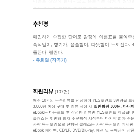
마음을 찬찬히 들여다보고 흔들리는 감정의 원인을
속에 깃들인 특별한 가치를 찾고 삶의 지향점을 풀
내 지난날들엔 비굴하고 비참했던 순간들이 많았다. 
확장된 인생의 의미를 발견할 수 있는지 보여준다.
으로는 할 수 없는 게 ‘살아남기’라는 것이다. 금
추천평
었고, 아마 앞으로도 몇 번은 더 올 것이다. 그때 
“당신을 숨 쉬게 하는 삶의 가치는 무엇인가요?”
선 밖으로 나가떨어진다면 잠깐은 폼 날지언정 더 
예민하게 수집한 단어로 감정에 이름표를 붙여주는
‘보통의 언어들’로 자신을 특별하게 채워나가는 시
순간들은 추한 것이 아니란 걸. 아무도 영원히 근사한
속삭임이, 향기가, 씁쓸함이, 따뜻함이 느껴진다. 
--- p.191~192
들뜬다. 떨린다.
노랫말이라는 것은 시어와는 또 달라서 표현의 개성보
- 유희열 (작곡가)
깊숙이 가닿는 표현을 찾아낸다는 일은 얼마나 
자존심과 자존감의 차이는 개인주의와 이기주의의 
김이나는 몸소 증명해왔다. 노랫말을 짓기 위해 
말고부터 자유로운 유연한 무엇이다. 자존심은 지켜
현상에도 집중하게 된다. 오늘의 기분은 왜 이렇
닌 스스로를 기특히 여기는 순간은 자존감 통장에 
어디에서 기인하는 걸까?
에 길들여졌을 수많은 사람들의 자연스러운 내성이고
회원리뷰
(107건)
감 통장에는 쌓일 것이 없다. 나의 대견함을 ‘알아
매주 10건의 우수리뷰를 선정하여 YES포인트 3만원을 드
말은 우리의 감정을 담아내는 그릇 같지만, 그 배
3,000원 이상 구매 후 리뷰 작성 시
일반회원 300원, 마니아
다시 돌아와 우리의 마음을 흔들어놓고 만다. 이번
--- p.200~201
eBook은 다운로드 후 작성한 리뷰만 YES포인트 지급됩니
자신의 마음을 단단하게 지켜내는 방법을 보여준다
클래스는 첫번째 회차 주문확정 시점부터 마지막 회차 주문
사락 독서모임으로 진행된 클래스는 사락 독서모임 게시판
eBook 페이백, CD/LP, DVD/Blu-ray, 패션 및 판매금
김이나 작가는 세 가지 방향으로 단어들을 수집했다