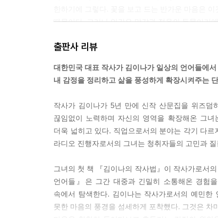
한하기에 그렇다. 꽃을 보고 드는 반가운 마음은 이
때문이다. 그러나 인간은 망각과 적응의 동물이기에 
일같이 이별에 가까워지고 있다.
출판사 리뷰
--- p.90
대한민국 대표 작사가 김이나가 일상의 언어들에서
중학생 시절, 집으로 가는 할아버지의 뒷모습을 본 
내 감정을 정리하고 삶을 풍성하게 확장시켜주는 
슬픈 누군가, 서러운 누군가와 달리 본인 스스로는 
지는 애틋한 아픔이 담겨 있다. 즉 나의 감정이 개
작사가 김이나가 5년 만에 신작 산문집을 위즈덤
있다. 이미 그 사람을 소중하게 여기는 마음이 없다
끊임없이 노력하며 자신의 영역을 확장해온 그녀는
--- p.107
더욱 넓히고 있다. 직업으로서의 분야는 각기 다르지
라디오 진행자로서의 그녀는 청취자들의 고민과 질문
나의 인생을 극으로 본다면 작가는 나고 주인공도 나다
선 안 되는 법이다. 걱정에 빠진 내 인생의 주인공
그녀의 첫 책 『김이나의 작사법』이 작사가로서의
수 있는 최선을 다하고, 순리에 모든 걸 맡기는 것. 
언어들』은 그간 대중과 긴밀히 소통해온 경험을
는 숨을 쉬고 있다. 이렇게 잘 살아 있다. 걱정에 빠
속에서 탐색한다. 김이나는 작사가로서의 예민한 
한 최선의 다음 화를 써내려가는 거다. 주인공이 방
못한 마음의 풍경을 섬세하게 포착했다. 그것은 차마
--- p.161~162