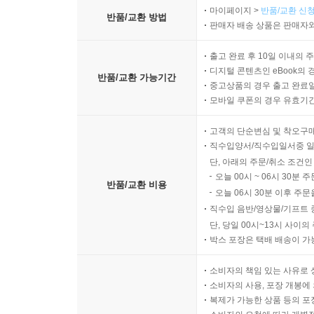
마이페이지 >
반품/교환 신청
반품/교환 방법
판매자 배송 상품은 판매자와
출고 완료 후 10일 이내의 
디지털 콘텐츠인 eBook의 
반품/교환 가능기간
중고상품의 경우 출고 완료일
모바일 쿠폰의 경우 유효기간(
고객의 단순변심 및 착오구
직수입양서/직수입일서중 일
단, 아래의 주문/취소 조건인
오늘 00시 ~ 06시 30분 
반품/교환 비용
오늘 06시 30분 이후 주문
직수입 음반/영상물/기프트 
단, 당일 00시~13시 사이
박스 포장은 택배 배송이 가
소비자의 책임 있는 사유로 
소비자의 사용, 포장 개봉에 
복제가 가능한 상품 등의 포장을 