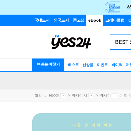
국내도서
외국도서
중고샵
eBook
크레마클럽
C
빠른분야찾기
베스트
신상품
이벤트
바이백
매
웰컴
eBook
에세이 시
에세이
한국