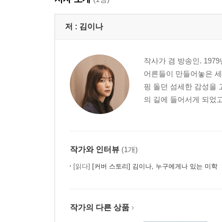
Part 02. 감정의 언어
저 :
김이나
“감정, 누르지 않고 자연스레 곁에 두기”
부끄럽다 : 매력을 유지하는 사람들의 공통점
작사가 겸 방송인. 19
찬란하다 : 각기 다른 기억을 끄집어내는 말
어른들이 만들어놓은 세
슬프다. 서럽다. 서글프다 : 아프고, 괴롭고, 외로운
핑 돌던 섬세한 감성을 
# 마음을 방치하지 말아달라는 혼잣말
의 길에 들어서게 되었고 
묻다. 품다 : 차마 어쩌지 못해 내리는 결정
위로, 아래로 : 오늘 그 감정은 어디서부터 왔을까
소란스럽다 : 주변과 대비되는 그 사람만의 감정
외롭다 : 오롯이 내게만 집중할 수 있는 시간
작가와 인터뷰
(1개)
싫증이 나다 : 내 사랑의 진원지를 찾을 수 있다면
[읽다]
[커버 스토리] 김이나, 누구에게나 있는 미학
간지럽다 : 알다가도 모를 기괴한 행복감
기억, 추억 : 다르게 적혀 있는 지난 날
작가의 다른 상품
Part 03. 자존감의 언어