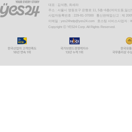
대표 : 김석환, 최세라
주소 : 서울시 영등포구 은행로 11, 5층~6층(여의도동,일신
사업자등록번호 : 229-81-37000 통신판매업신고 : 제 200
이메일 : yes24help@yes24.com 호스팅 서비스사업자 :
Copyright ⓒ YES24 Corp. All Rights Reserved.