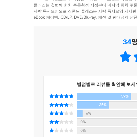
가장 중요한 지식들을 하나하나 짚어준다. 처음 
클래스는 첫번째 회차 주문확정 시점부터 마지막 회차 주문
이야기들이다.
사락 독서모임으로 진행된 클래스는 사락 독서모임 게시판
우리 주식시장에서는 기업의 가치를 찾으려는 노력
eBook 페이백, CD/LP, DVD/Blu-ray, 패션 및 판매금
서들이 차고 넘친다. 차트를 보여주고 쌍바닥이니 
“사교육으로 아이의 미래를 망칠 것인가, 현명한 
시스템(HTS)만 봐도 앞으로의 주가 움직임을 예측
부를 쌓기 위해 지금 당장 실천해야 할 구체적인 
래량, 심리를 분석하는 것들도 있다. 하지만 그 툴
34
명
에 반영하고자 한다는 것이다. 차트는 단지 주가
저자가 그 누구도 아닌 ‘엄마’에게 이런 이야기를
누구도 알 수 없다. 그런데도 많은 이들이 이런 기
한국 노인층의 빈곤화가 다른 나라보다 유달리 
--- 「왜 주식투자를 도박으로 여기게 됐을까」 중
일자리로 내몰리는 것일까. 중대한 원인 중 하나
마련하는 방법에 대해서는 무관심하다는 점이다. 
세계적으로 유명한 투자자들이라고 해서 우리가 모르
수 있다고 말한다. 자신이 이루지 못한 것을 자식
을 만큼 크고, 다양한 경험을 가진 전문가들이 투
별점별로 리뷰를 확인해 보세
노후 준비며, 노후를 위해 엄마들이 할 수 있는 
여부는 앞의 세 가지 원칙을 얼마나 잘 지키느냐에 
59%
빠져나가버리는 모래처럼 다달이 가계부에 적자만 
이 발생하지 않는 한 오래도록 보유해야 큰 수익을 
엄마의 미래를 동시에 준비하는 가장 효과적인 방
35%
기울여 들어볼 만한 조언인 것이다.
--- 「오래 보유하라」 중에서
6%
0%
그 밖에도 이 책에는 저자가 연간 2만여 명의 청중
0%
자신의 노후를 위해서 무엇을 어떻게 해야 할지 