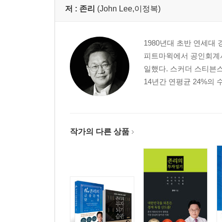
저 :
존리
(John Lee,이정복)
1980년대 초반 연세대
피트마윅에서 공인회계사
일했다. 스커더 스티븐
14년간 연평균 24%의
작가의 다른 상품