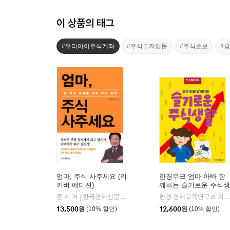
이 상품의 태그
#우리아이주식계좌
#주식투자입문
#주식초보
#
엄마, 주식 사주세요 (리
한경무크 엄마 아빠 함
커버 에디션)
께하는 슬기로운 주식생
활
존 리 저
한국경제신문사(한경비피)
한경 경제교육연구소 기획 제작팀 저
|
13,500
원
(10% 할인)
12,600
원
(10% 할인)