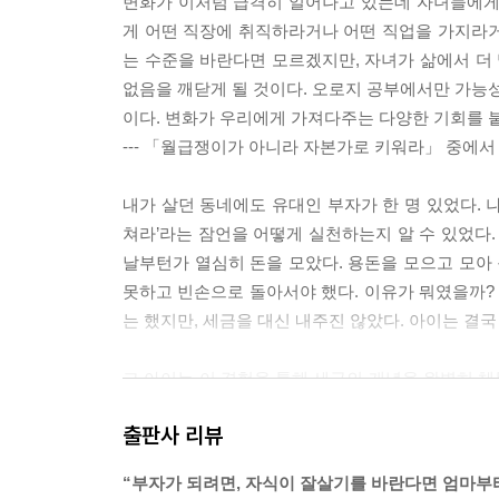
변화가 이처럼 급격히 일어나고 있는데 자녀들에게
게 어떤 직장에 취직하라거나 어떤 직업을 가지라거
는 수준을 바란다면 모르겠지만, 자녀가 삶에서 더 
없음을 깨닫게 될 것이다. 오로지 공부에서만 가능성
이다. 변화가 우리에게 가져다주는 다양한 기회를 붙
--- 「월급쟁이가 아니라 자본가로 키워라」 중에서
내가 살던 동네에도 유대인 부자가 한 명 있었다. 
쳐라’라는 잠언을 어떻게 실천하는지 알 수 있었다.
날부턴가 열심히 돈을 모았다. 용돈을 모으고 모아 
못하고 빈손으로 돌아서야 했다. 이유가 뭐였을까? 
는 했지만, 세금을 대신 내주진 않았다. 아이는 결국
그 아이는 이 경험을 통해 세금의 개념을 완벽히 
을 주기 위해 아이가 원하는 것을 대신 이뤄주지 않
출판사 리뷰
--- 「돈에 대해 가르쳐라」 중에서
“부자가 되려면, 자식이 잘살기를 바란다면 엄마부터
주식에 투자하면 내가 가진 지분만큼 해당 기업주와 