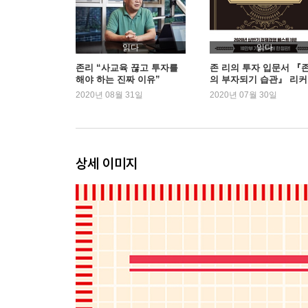
3장 주식투자는 선택이 아니라 필수다
현금·예금은 일하지 않는 돈이다
왜 주식투자를 도박으로 여기게 됐을까
읽다
읽다
마켓타이밍의 환상을 버려라
존리 “사교육 끊고 투자를
존 리의 투자 입문서 『
해야 하는 진짜 이유”
의 부자되기 습관』 리
미래는 생각보다 훨씬 희망적이다
한정판 1위
2020년 08월 31일
2020년 07월 30일
한국 주식시장은 아직 매력적이다
4장 주식투자에 성공하는 비결
올바른 투자 철학을 갖추라
상세 이미지
좋은 기업은 이렇게 고르라
펀드투자도 좋은 대안이다
오래 보유하라
에필로그 지금 당장 시작하라
부록 자주 듣는 주식투자에 관한 질문들