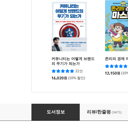
커뮤니티는 어떻게 브랜드
존리의 경제 
의 무기가 되는가
22건
12,150
원
(10
16,020
원
(10% 할인)
엄마, 주식 사주세요 (리커버 에디션)
도서정보
리뷰/한줄평
(34/71)