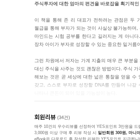
주식투자에 대한 엄마의 편견을 바로잡을 획기적인
나를 위해서도 일을 하는 셈이 된다. 내가 실제로 
라 해도 부자가 될 희망이 보이지 않는가? 회사를 
이 책을 통해 존 리 대표가 전하려는 관점은 두
월급을 통해 부자가 되는 것이 사실상 불가능하며,
굳이 성년이 될 때까지 기다릴 필요도 없다. 주식
마인드는 시험 공부를 한다고 길러지는 게 아니다.
금액으로도 투자를 시작할 수 있다. 부모님이 주신
장차 아이가 부자로 성장할 수 있는 중요한 밑거름이
과 같은 원리는 학교에서 하는 어떤 교육보다 중요하
--- 「부자 DNA를 심어라」 중에서
그런 차원에서 저자는 가계 지출의 매우 큰 부분을
대신 주식을 사주는 것도 괜찮은 방법이다. 주식 가
매달 100만 원, 200만 원을 사교육비로 지출하
해보는 것은 곧 세상에 대한 넓은 통찰을 얻을 수
껴서 주식을 사라고. 대부분 무슨 뜬금없는 말이냐
갖고, 스스로 부자로 성장할 DNA를 만들어 나갈
치부하기도 했다.
나타나 큰돈이 되어 있을 가능성이 높다.
하지만 자식을 부자로 만드는 엄마가 되기 위해서는
저자가 말하는 또 하나의 관점은, 주식투자에 대한 
성공을 진정으로 원한다면 꼭 그렇게 해야 한다. 내
회원리뷰
주식투자자가 투자가 아닌 투기를 했기 때문이라고
(34건)
원을 전전하게 하는 것보다는, 국내외의 주식을 사서
기법들의 오류에 대해 상세히 분석해준다. 차트에 
매주 10건의 우수리뷰를 선정하여 YES포인트 3만원을 드
에 대해 이야길 나눌 수 있다면 어떤 사교육보다 값
3,000원 이상 구매 후 리뷰 작성 시
일반회원 300원, 마니아
좋은 기업을 선택하여 시간의 힘을 믿고 기다리는 
--- 「노후를 위해 주식을 사라」 중에서
eBook은 다운로드 후 작성한 리뷰만 YES포인트 지급됩니