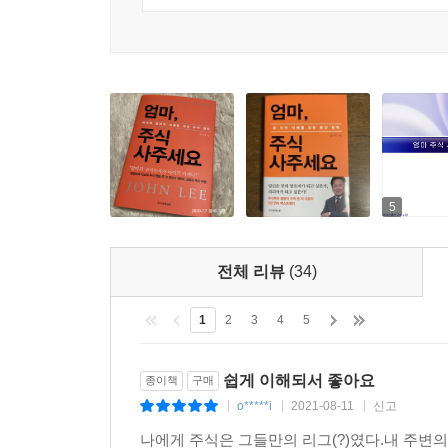
이야기들이다. 아이의 금융 교육을 어떻게 시작하
어떻게 하는지, 기업을 선택할 때 중점적으로 봐야 
익숙할 수 있는 질문이지만, ‘오직 존 리, 그만이 할
5
전체 리뷰
(34)
1
2
3
4
5
쉽게 이해되서 좋아요
종이책
구매
o*****i
2021-08-11
신고
|
|
|
나에게 주식은 그들만의 리그(?)였다.내 주