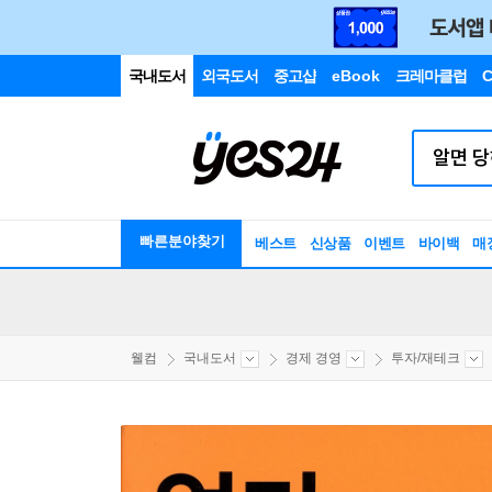
국내도서
외국도서
중고샵
eBook
크레마클럽
C
빠른분야찾기
베스트
신상품
이벤트
바이백
매
웰컴
국내도서
경제 경영
투자/재테크