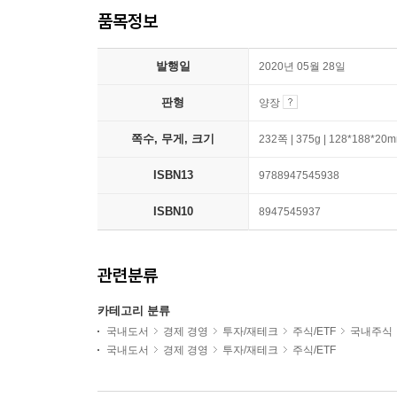
품목정보
발행일
2020년 05월 28일
판형
양장
쪽수, 무게, 크기
232쪽 | 375g | 128*188*20
ISBN13
9788947545938
ISBN10
8947545937
관련분류
카테고리 분류
국내도서
경제 경영
투자/재테크
주식/ETF
국내주식
국내도서
경제 경영
투자/재테크
주식/ETF