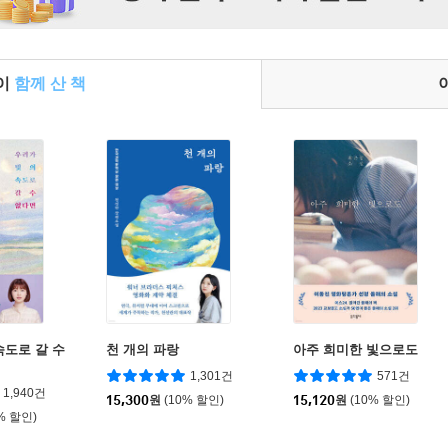
들이
함께 산 책
속도로 갈 수
천 개의 파랑
아주 희미한 빛으로도
1,301건
571건
1,940건
15,300
원
(10% 할인)
15,120
원
(10% 할인)
% 할인)