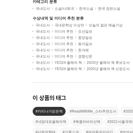
카테고리 분류
국내도서
소설/시/희곡
한국소설
한국 장편소설
수상내역 및 미디어 추천 분류
국내도서
국내문학상 수상작
오늘의 젊은 예술가상
국내도서
미디어 추천
조선일보
국내도서
미디어 추천
중앙일보
국내도서
미디어 추천
동아일보
국내도서
미디어 추천
한겨레
국내도서
미디어 추천
경향신문
국내도서
YES24 올해의 책
2020년 올해의 책 후보도서
국내도서
YES24 올해의 책
2020년 올해의 책 선정도서
이 상품의 태그
#카리나가읽은책
#ReadWithMe_스타추천도서
#20
#내맘대로올해의책
#북클러버의선택
#2021서울국
#사랑의형태
#가족소설
#여자들의이야기
#여성