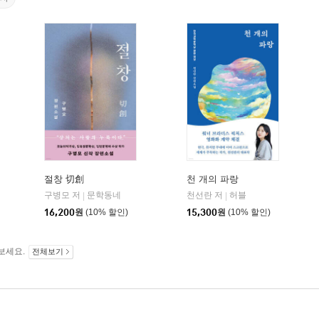
절창 切創
천 개의 파랑
현대문학
구병모 저
문학동네
천선란 저
허블
|
|
|
16,200
원
(10% 할인)
15,300
원
(10% 할인)
보세요.
전체보기