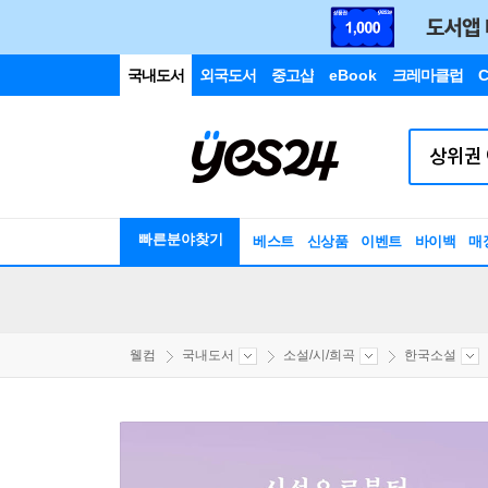
국내도서
외국도서
중고샵
eBook
크레마클럽
C
빠른분야찾기
베스트
신상품
이벤트
바이백
매
웰컴
국내도서
소설/시/희곡
한국소설