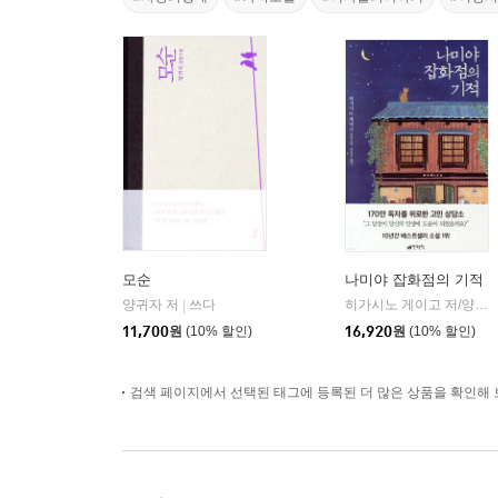
모순
나미야 잡화점의 기적
양귀자 저
쓰다
히가시노 게이고 저/양윤옥 역
|
11,700
원
(10% 할인)
16,920
원
(10% 할인)
검색 페이지에서 선택된 태그에 등록된 더 많은 상품을 확인해 