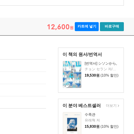
12,600
카트에 넣기
바로구매
원
이 책의 원서/번역서
[번역서] シソンから,
チョン セラン 저/齋藤 眞理子 역
19,530
원
(10% 할인)
이 분야 베스트셀러
더보기
수족관
유래혁 저
15,930
원
(10% 할인)