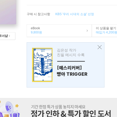
구매 시 참고사항
KBS '우리 시대의 소설' 선정
eBook
이 상품을 팔기
9,800원
매입가 4,200
트너샵
김은성 작가
친필 메시지 수록
---------------
[예스리커버]
빵야 TRIGGER