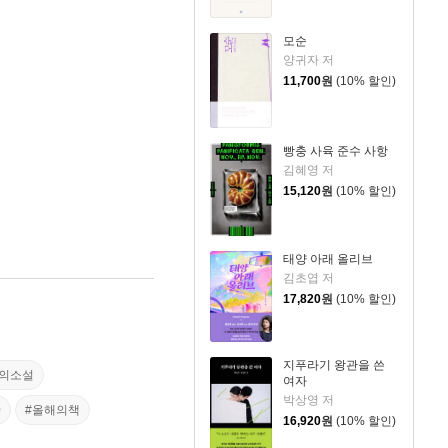
모순
양귀자 저
11,700
원
(10% 할인)
빵충 사육 준수 사항
김혜영 저
15,120
원
(10% 할인)
태양 아래 올리브
김초엽 저
17,820
원
(10% 할인)
지푸라기 왕관을 쓴
대의소설
여자
박상영 저
0
#올해의책
16,920
원
(10% 할인)