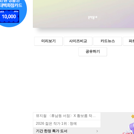
미리보기
사이즈비교
카드뉴스
파
공유하기
뮤지컬 〈휴남동 서점〉X 황보름 작가 북토크
2026 젊은 작가 1위 : 청예
기간 한정 특가 도서