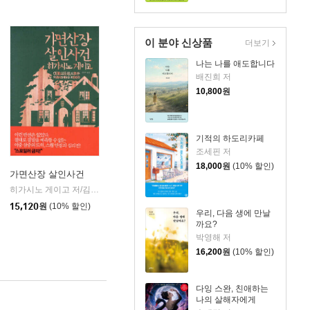
이 분야 신상품
더보기
나는 나를 애도합니다
배진희 저
10,800
원
기적의 하도리카페
조세핀 저
18,000
원
(10% 할인)
가면산장 살인사건
히가시노 게이고 저/김난주 역
재인
|
15,120
원
(10% 할인)
우리, 다음 생에 만날
까요?
박영해 저
16,200
원
(10% 할인)
다잉 스완, 친애하는
나의 살해자에게