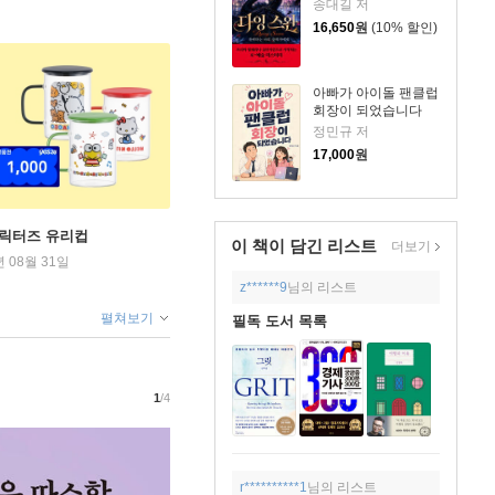
송대길 저
16,650
원
(10% 할인)
아빠가 아이돌 팬클럽
회장이 되었습니다
정민규 저
17,000
원
캐릭터즈 유리컵
이 책이 담긴
리스트
더보기
년 08월 31일
z******9
님의 리스트
펼쳐보기
필독 도서 목록
1
/4
r**********1
님의 리스트