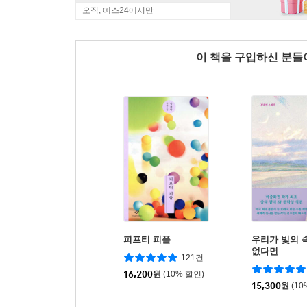
오직, 예스24에서만
이 책을 구입하신 분
피프티 피플
우리가 빛의 
없다면
121건
16,200
원
(10% 할인)
15,300
원
(10