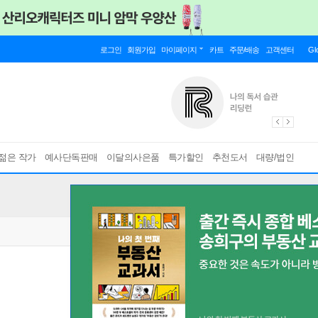
로그인
회원가입
마이페이지
카트
주문/배송
고객센터
Gl
젊은 작가
예사단독판매
이달의사은품
특가할인
추천도서
대량/법인