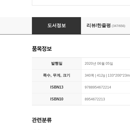
시선으로부터,
도서정보
리뷰/한줄평
(347/656)
품목정보
발행일
2020년 06월 05일
쪽수, 무게, 크기
340쪽 | 412g | 133*200*23
ISBN13
9788954672214
ISBN10
8954672213
관련분류