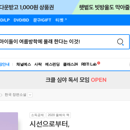
D/LP
DVD/BD
문구
/GIFT
티켓
독서유형검사
장안내
채널예스
사락
예스펀딩
클래스24
RBTI Lab
독서유형검사
크클 심야 독서 모임
OPEN
한국 장편소설
소득공제
2020 올해의 책
시선으로부터,