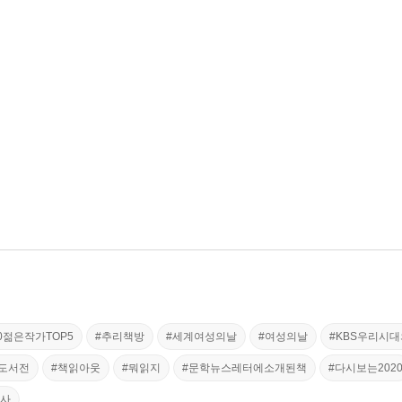
20젊은작가TOP5
#추리책방
#세계여성의날
#여성의날
#KBS우리시
제도서전
#책읽아웃
#뭐읽지
#문학뉴스레터에소개된책
#다시보는202
서사