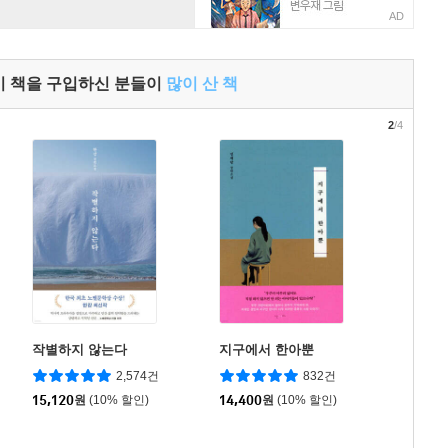
AD
이 책을 구입하신 분들이
많이 산 책
2
/4
작별하지 않는다
지구에서 한아뿐
2,574건
832건
15,120
원
(10% 할인)
14,400
원
(10% 할인)