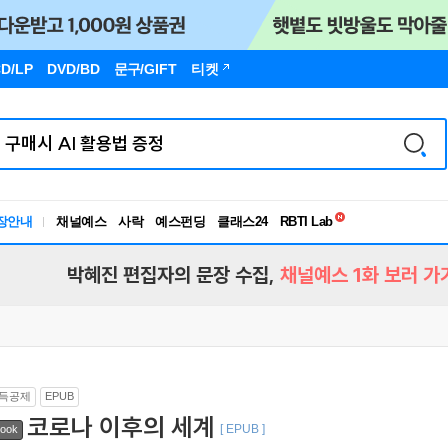
D/LP
DVD/BD
문구
/GIFT
티켓
독서유형검사
RBTI Lab
장안내
채널예스
사락
예스펀딩
클래스24
독서유형검사
박혜진 편집자의 문장 수집,
채널예스 1화 보러 가
득공제
EPUB
코로나 이후의 세계
[ EPUB ]
ook