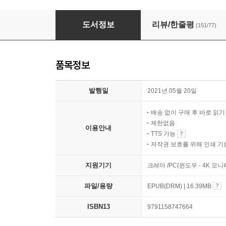
코로나 이후의 세계
도서정보
리뷰/한줄평
(151/77)
품목정보
발행일
2021년 05월 20일
배송 없이 구매 후 바로 읽
제한없음
이용안내
TTS 가능
저작권 보호를 위해 인쇄 기
지원기기
크레마 /PC(윈도우 - 4K 모
파일/용량
EPUB(DRM) | 16.39MB
ISBN13
9791158747664