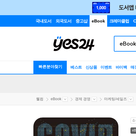
국내도서
외국도서
중고샵
eBook
크레마클럽
C
빠른분야찾기
베스트
신상품
이벤트
바이백
매
웰컴
eBook
경제 경영
마케팅/세일즈
소
eB