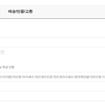
배송/반품/교환
기
능 제공 안함
니터 미지원) /아이폰 /아이패드 /안드로이드폰 /안드로이드패드 /전자책단말기(저사양 기기 