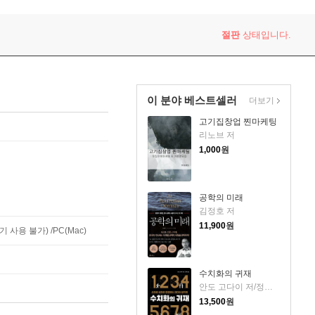
절판
상태입니다.
이 분야 베스트셀러
더보기
고기집창업 찐마케팅
리노브 저
1,000
원
공학의 미래
김정호 저
11,900
원
사용 불가) /PC(Mac)
수치화의 귀재
안도 고다이 저/정혁 역
13,500
원