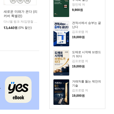
정민제 저
9,900
원
새로운 미래가 온다 (리
커버 특별판)
클
|
다니엘 핑크 저/김명철 역/정지훈 감수
한국경제신문사(한경비피)
|
견적서에서 승부는 끝
난다
13,440
원
(0% 할인)
김프로랩 저
19,000
원
도매로 시작해 브랜드
가 되다
김프로랩 저
19,000
원
거래처를 뚫는 제안의
기술
김프로랩 저
19,000
원