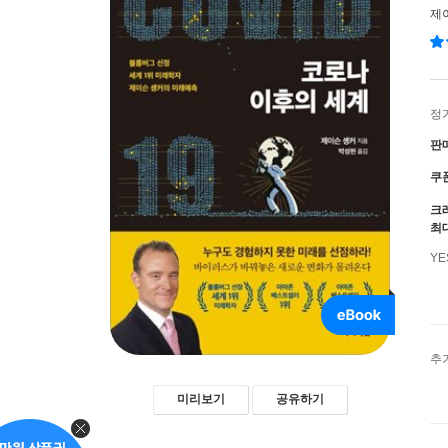
제이
정
판
쿠
크
최
Y
추
미리보기
공유하기