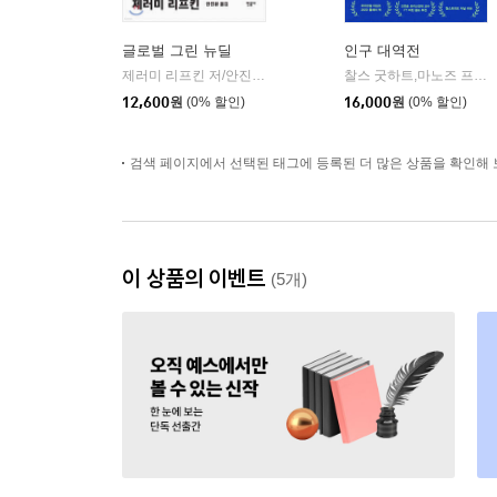
글로벌 그린 뉴딜
인구 대역전
제러미 리프킨 저/안진환 역
민음사
찰스 굿하트,마노즈 프라단 공저/백우진 역
|
12,600
원
(0% 할인)
16,000
원
(0% 할인)
검색 페이지에서 선택된 태그에 등록된 더 많은 상품을 확인해 
이 상품의 이벤트
(5개)