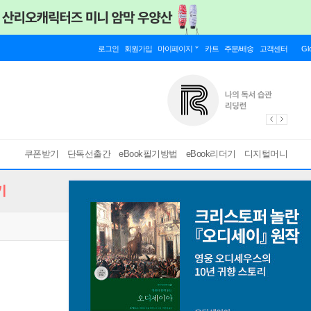
로그인
회원가입
마이페이지
카트
주문/배송
고객센터
Gl
쿠폰받기
단독선출간
eBook필기방법
eBook리더기
디지털머니
기