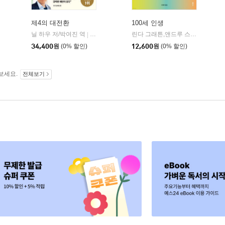
제4의 대전환
100세 인생
닐 하우 저/박여진 역
생각의힘
한국경제신문사(한경비피)
린다 그래튼,앤드루 스콧 공저/안세민 역
|
|
34,400
원
(0% 할인)
12,600
원
(0% 할인)
보세요.
전체보기