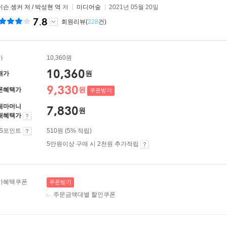
슨 솅커 저 / 박성현 역
저
미디어숲
2021년 05월 20일
7.8
회원리뷰(
228
건)
가
10,360원
10,360
원
매가
9,330
원
폰혜택가
쿠폰받기
레마머니
7,830
원
대혜택가
ES포인트
510원 (5% 적립)
5만원이상 구매 시 2천원 추가적립
가혜택쿠폰
쿠폰받기
주문금액대별 할인쿠폰