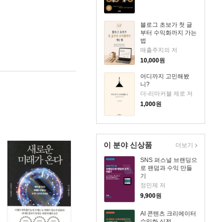
블로그 초보가 첫 글
부터 수익화까지 가는
법
매출주치의 저
10,000
원
어디까지 고민해봤
니?
더-리마커블 제로 저
1,000
원
이 분야 신상품
더보기
SNS 퍼스널 브랜딩으
로 팬덤과 수익 만들
기
정민제 저
9,900
원
AI 콘텐츠 크리에이터
수익화 실전