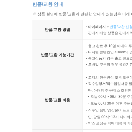
반품/교환 안내
※ 상품 설명에 반품/교환과 관련한 안내가 있는경우 아래 
마이페이지 >
반품/교환 신청
반품/교환 방법
판매자 배송 상품은 판매자와
출고 완료 후 10일 이내의 
디지털 콘텐츠인 eBook의 
반품/교환 가능기간
중고상품의 경우 출고 완료일
모바일 쿠폰의 경우 유효기간(
고객의 단순변심 및 착오구
직수입양서/직수입일서중 일
단, 아래의 주문/취소 조건인
오늘 00시 ~ 06시 30분 
반품/교환 비용
오늘 06시 30분 이후 주문
직수입 음반/영상물/기프트 
단, 당일 00시~13시 사이
박스 포장은 택배 배송이 가