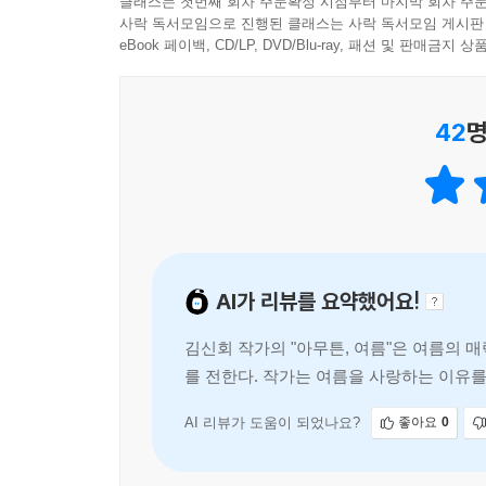
란 배낭을 멘 채 드넓은 광장 한가운데에 서 있는 
클래스는 첫번째 회차 주문확정 시점부터 마지막 회차 주문
상대에게 맞추기 위해 잃어버린 진짜 내 모습과 마
사락 독서모임으로 진행된 클래스는 사락 독서모임 게시판
혹은 누군가를 만날 수도 있다고 상상했다. 그러다 
일의 중요함에 대해 생각하죠. 좋아하는 대상에 
eBook 페이백, CD/LP, DVD/Blu-ray, 패션 및 판매금
람의 이야기를 해보자. 이렇게 사는 사람도 있다고,
가만히 들여다보는 일, 또 그러한 변화조차 기어
---「이런 예능을 기다려왔어」중에서
일찌감치 꼬리를 내리고 말았습니다.
42
명
나무 미닫이문을 드르륵 열었더니 점심시간 전인데도 
다시, 여름입니다. 사상 유래 없는 코로나19 팬데
인 전경은? 알고 보니 그곳은 매일 아침 8시부터 
여름과 만나게 될 우리에게 이 책은 말합니다. 
어가 모르는 사람과 어깨를 부딪혀가며 앉았다. 작은
너그”러울 것이고, 그런 “여름을 즐기는 데 필요한 
데…
---「최고의 생맥」중에서
AI가 리뷰를 요약했어요!
돈을 벌게 되고 나서부터 여름이 되면 집착하듯 여행
때 하지 못한 경험을 지금이라도 스스로 선물하고 싶었
김신회 작가의 "아무튼, 여름"은 여름의
서 뻔질나게 나 자신을 여행시켰다. 모든 시간이 즐
를 전한다. 작가는 여름을 사랑하는 이유를
통해 텅 비어 있던 내 안의 어떤 구멍을 채워나갔다.
선사한다. 또한, 여름의 휴가
---「결핍으로부터 시작된 여행」중에서
AI 리뷰가 도움이 되었나요?
좋아요
0
지극히 사사로운 여름 이야기를 통해 말하고 싶은 건