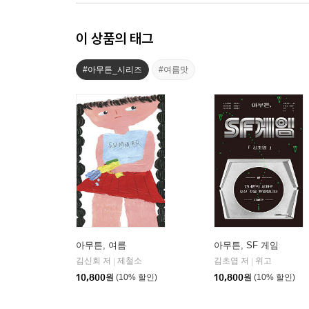
이 상품의 태그
#아무튼_시리즈
#여름맛
아무튼, 여름
아무튼, SF 게임
김신회 저
제철소
김초엽 저
위고
|
|
10,800
원
(10% 할인)
10,800
원
(10% 할인)