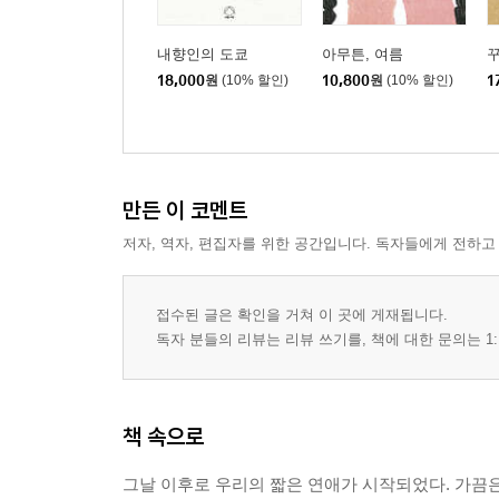
발리에는 이모가 있다
― 사누르
내향인의 도쿄
아무튼, 여름
18,000
원
(10% 할인)
10,800
원
(10% 할인)
1
일단 대자로 드러눕기
― 대나무 돗자리
최고의 생맥
만든 이 코멘트
― 낮술
저자, 역자, 편집자를 위한 공간입니다. 독자들에게 전하고
결핍으로부터 시작된 여행
― 여름휴가
접수된 글은 확인을 거쳐 이 곳에 게재됩니다.
독자 분들의 리뷰는 리뷰 쓰기를, 책에 대한 문의는 1:
계절의 끝
― 근사한 추억 없이도 여름을 사랑할 수 있다
책 속으로
그날 이후로 우리의 짧은 연애가 시작되었다. 가끔은