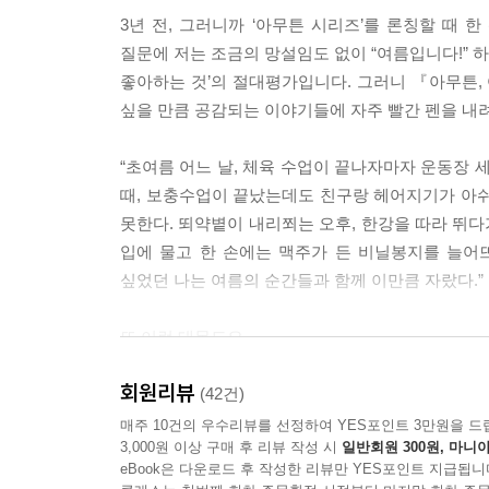
---「여름만 되면 엄습하는 패배감이 있다」중에서
3년 전, 그러니까 ‘아무튼 시리즈’를 론칭할 때 
질문에 저는 조금의 망설임도 없이 “여름입니다!” 하
좋아하는 계절을 닮은 사람과 좋아하는 계절을 함께 
좋아하는 것’의 절대평가입니다. 그러니 『아무튼, 
른 색깔을 덧입는 느낌이었다. 하지만 알고 있었다. 
싶을 만큼 공감되는 이야기들에 자주 빨간 펜을 내려
---「여름으로부터 온 사람」중에서
“초여름 어느 날, 체육 수업이 끝나자마자 운동장 
그동안 내가 식물에 쏟은 정성은 누군가에게 받고
때, 보충수업이 끝났는데도 친구랑 헤어지기가 아쉬워
르신들이 그렇게 매일 아기 돌보듯 식물을 가꾸는 걸
못한다. 뙤약볕이 내리쬐는 오후, 한강을 따라 뛰다
꼭 필요하다.
입에 물고 한 손에는 맥주가 든 비닐봉지를 늘어
---「나도 누군가에게 꼭 필요한 사람」중에서
싶었던 나는 여름의 순간들과 함께 이만큼 자랐다.”
그 시절 내가 그리워한 건 여름이 아니라 여름의 나였
또 이런 대목도요.
불안 따위는 저 멀리 치워두고 그 계절만큼 반짝이고
“그 시절 내가 그리워한 건 여름이 아니라 여름의 
겨울을 산다.
회원리뷰
고민과 불안 따위는 저 멀리 치워두고 그 계절만큼 
(42건)
---「여름을 완성하는 것」중에서
매주 10건의 우수리뷰를 선정하여 YES포인트 3만원을 드
3,000원 이상 구매 후 리뷰 작성 시
일반회원 300원, 마니아
공통점이 보이시나요? 이 책에서 김신회 작가는 
언제인가부터 새로운 상상을 하게 됐다. 나는 내리막
eBook은 다운로드 후 작성한 리뷰만 YES포인트 지급됩니
발견하고자 애씁니다. 여름옷을 꺼내 입으며 타인의