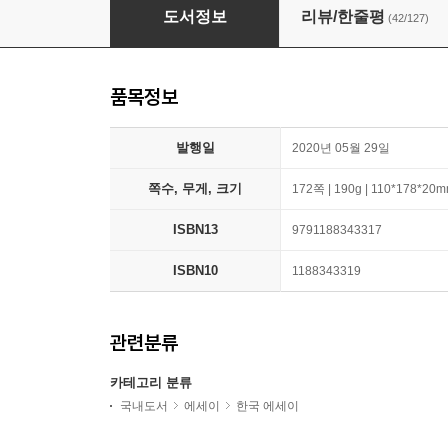
아무튼, 여름
도서정보
리뷰/한줄평
(42/127)
품목정보
발행일
2020년 05월 29일
쪽수, 무게, 크기
172쪽 | 190g | 110*178*20
ISBN13
9791188343317
ISBN10
1188343319
관련분류
카테고리 분류
국내도서
에세이
한국 에세이