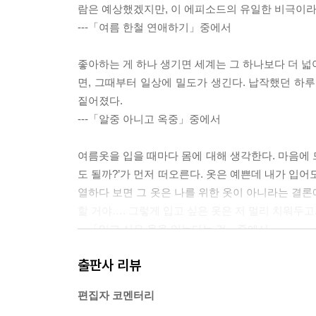
람은 예상했겠지만, 이 에피소드의 유일한 비극이
---「여름 한철 연애하기」중에서
좋아하는 게 하나 생기면 세계는 그 하나보다 더 넓
면, 그때부터 일상에 밀도가 생긴다. 납작했던 하
짙어졌다.
---「알중 아니고 옥중」중에서
여름옷을 입을 때마다 몸에 대해 생각한다. 마음에 드
도 될까?’가 먼저 떠오른다. 옷은 예쁜데 내가 입어
열하다 보면 그 옷은 나를 위한 옷이 아니라는 결론
할 거야…. 그렇게 입고 싶은 옷은 저 멀리 치워두고
---「입고 싶은 옷을 입는다는 것」중에서
출판사 리뷰
나와 같은 생각을 가진 사람들과 여름마다 수영장 근
러면서도 결코 수영을 배우지 않는 사람들의 모임이다
편집자 코멘터리
는 모임이 아니라, 아무리 시간이 지나도 수영을 배