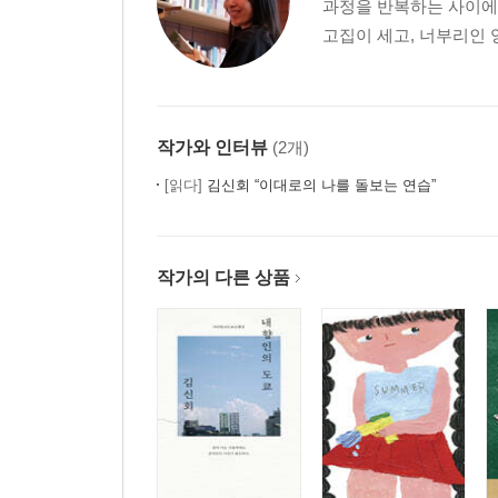
과정을 반복하는 사이에
― 혼술
고집이 세고, 너부리인 
평양냉면도 아니고 함흥냉면도 아닌
― 옥천냉면
작가와 인터뷰
(2개)
여름을 완성하는 것
[읽다]
김신회 “이대로의 나를 돌보는 연습”
― 치앙마이
이런 예능을 기다려왔어
작가의 다른 상품
― 「삼시세끼 산촌 편」
라라라 라라라라라 날 좋아한다고
― 덩굴장미
한고은 씨에게 이 영광을 돌릴게요
― 레몬 소주