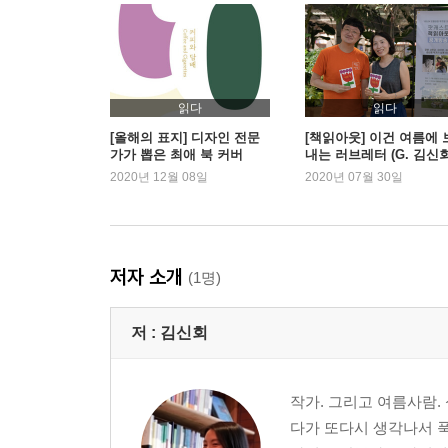
― 수영
특별한 날에는 백화점 과일 코너에 간다
― 샤인머스캣
읽다
읽다
우리의 여름방학
[올해의 표지] 디자인 전문
[책읽아웃] 이건 여름에 
가가 뽑은 최애 북 커버
내는 러브레터 (G. 김신
― 호캉스
작가)
2020년 12월 08일
2020년 07월 30일
여름으로부터 온 사람
― 전 애인
저자 소개
(1명)
하늘이랑 바다 빼면 없다
― 괌
저 :
김신회
나도 누군가에게 꼭 필요한 사람
― 식물
작가. 그리고 여름사람.
다가 또다시 생각나서 푹
책은 일종의 안주다