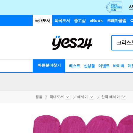
국내도서
외국도서
중고샵
eBook
크레마클럽
C
빠른분야찾기
베스트
신상품
이벤트
바이백
매
웰컴
국내도서
에세이
한국 에세이