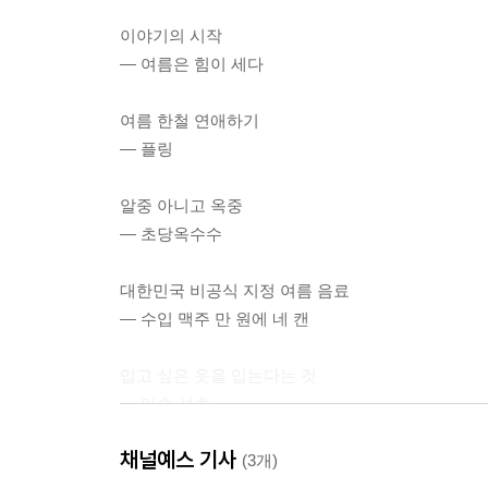
이야기의 시작
― 여름은 힘이 세다
여름 한철 연애하기
― 플링
알중 아니고 옥중
― 초당옥수수
대한민국 비공식 지정 여름 음료
― 수입 맥주 만 원에 네 캔
입고 싶은 옷을 입는다는 것
― 머슬 셔츠
채널예스 기사
여름만 되면 엄습하는 패배감이 있다
(3개)