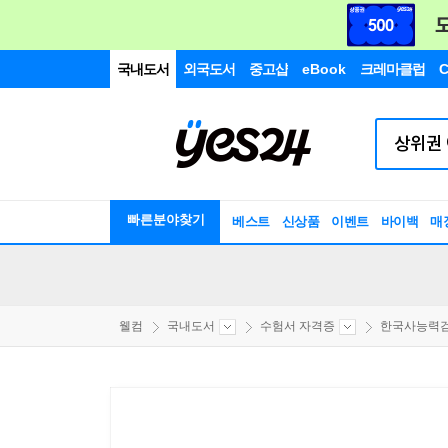
국내도서
외국도서
중고샵
eBook
크레마클럽
C
빠른분야찾기
베스트
신상품
이벤트
바이백
매
웰컴
국내도서
수험서 자격증
한국사능력검정