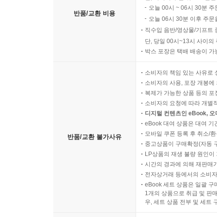
오늘 00시 ~ 06시 30분 
반품/교환 비용
오늘 06시 30분 이후 주문
직수입 음반/영상물/기프트 
단, 당일 00시~13시 사이
박스 포장은 택배 배송이 가
소비자의 책임 있는 사유로 
소비자의 사용, 포장 개봉에 
복제가 가능한 상품 등의 포장을 
소비자의 요청에 따라 개별
디지털 컨텐츠인 eBook, 
eBook 대여 상품은 대여 기
모바일 쿠폰 등록 후 취소/환
반품/교환 불가사유
중고상품이 구매확정(자동 
LP상품의 재생 불량 원인이 기
시간의 경과에 의해 재판매가
전자상거래 등에서의 소비자
eBook 세트 상품은 일괄 
1개의 상품으로 취급 및 판매
우, 세트 상품 전부 및 세트