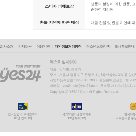
상품의 불량에 의한 반품, 교
소비자 피해보상
준하여 처리됨
환불 지연에 따른 배상
대금 환불 및 환불 지연에 
회사소개
인재채용
이용약관
개인정보처리방침
청소년보호정책
도서홍보안내
대표 : 김석환, 최세라
주소 : 서울시 영등포구 은행로 11, 5층~6층(여의도동,일신
사업자등록번호 : 229-81-37000 통신판매업신고 : 제 200
이메일 : yes24help@yes24.com 호스팅 서비스사업자 :
Copyright ⓒ YES24 Corp. All Rights Reserved.