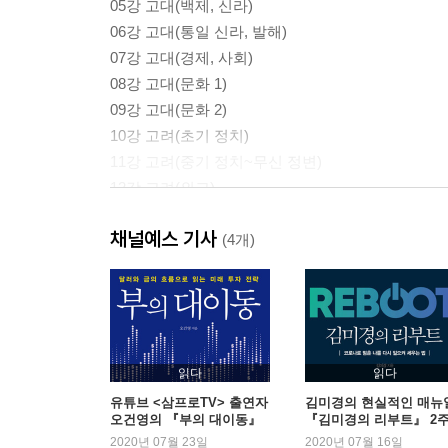
05강 고대(백제, 신라)
06강 고대(통일 신라, 발해)
07강 고대(경제, 사회)
08강 고대(문화 1)
09강 고대(문화 2)
10강 고려(초기 정치)
11강 고려(중기 정치~무신 정변)
12강 고려(외교)
13강 고려(경제, 사회)
채널예스 기사
14강 고려(문화 1)
(4개)
15강 고려(문화 2)
16강 조선 전기(정치)
17강 조선(조직)
18강 조선 전기(외교)
19강 조선 전기(경제, 사회)
읽다
읽다
20강 조선 전기(문화 1)
유튜브 <삼프로TV> 출연자
김미경의 현실적인 매뉴
오건영의 『부의 대이동』
『김미경의 리부트』 2
21강 조선 전기(문화 2)
새로운 1위
연속 1위
2020년 07월 23일
2020년 07월 16일