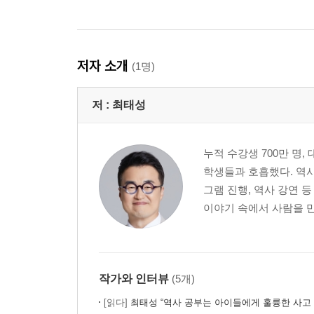
『한국사능력검정시험 심화(하)』
22강 조선 후기(정치)
저자 소개
(1명)
23강 조선 후기(조직, 외교)
24강 조선 후기(경제)
저 :
최태성
25강 조선 후기(사회)
26강 조선 후기(문화 1)
27강 조선 후기(문화 2) 28강 개항기(흥선 대원군)
누적 수강생 700만 명
29강 개항기(개항~갑신정변)
학생들과 호흡했다. 역사
30강 개항기(동학 농민 운동~대한 제국)
그램 진행, 역사 강연 
31강 국권 피탈과 저항
이야기 속에서 사람을 만
32강 개항기(경제)
33강 개항기(문화)
34강 일제 강점기(식민 통치)
35강 일제 강점기(1910년대 저항)
작가와 인터뷰
(5개)
36강 일제 강점기(1920년대 저항)
[읽다]
최태성 “역사 공부는 아이들에게 훌륭한 사고 훈련이
37강 일제 강점기(1930년대 이후 저항)