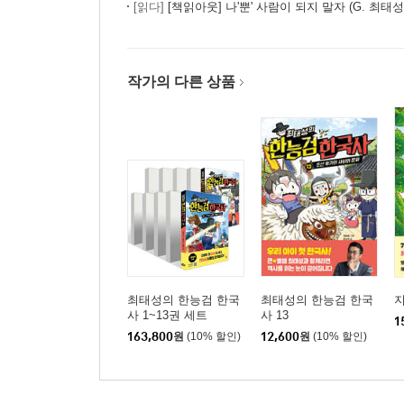
[읽다]
[책읽아웃] 나'뿐' 사람이 되지 말자 (G. 최태성
38강 현대(광복~6?25 전쟁)
39강 현대(민주주의의 발전)
40강 현대(경제 발전과 통일 정책)
작가의 다른 상품
기출 모의고사
+ 특별부록 : 완성 판서+별 채우기
+ 한국사 연표 수록
최태성의 한능검 한국
최태성의 한능검 한국
지
사 1~13권 세트
사 13
1
163,800
원
(10% 할인)
12,600
원
(10% 할인)