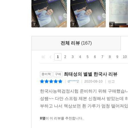
7
7
2
전체 리뷰
(167)
1
2
3
4
5
6
7
8
9
10
최태성의 별별 한국사 리뷰
종이책
구매
d*****2
2020-08-10
신고
|
|
|
한국사능력검정시험 준비하기 위해 구매했습니다
성쌤~~ 다만 스프링 제본 신청해서 받았는데 
부하고 나서 책상보면 흰 가루가 엄청 떨어져있어
8명
이 이 리뷰를 추천합니다.