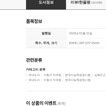
큰별쌤 최태성의 별★별 한국사 한국사능력검정시험 
도서정보
리뷰/한줄평
(167/298)
품목정보
발행일
2020년 01월 31일
쪽수, 무게, 크기
608쪽 | 300*225*35mm
관련분류
카테고리 분류
국내도서
수험서 자격증
한국사능력검정시험
심화(1,2
국내도서
수험서 자격증
한국사능력검정시험
이 상품의 이벤트
(6개)