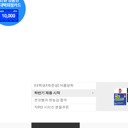
[대학생X취준생] 여름방학
하반기 채용 시작
큰코쌤과 한능검 합격
직8딴 시리즈 분철쿠폰