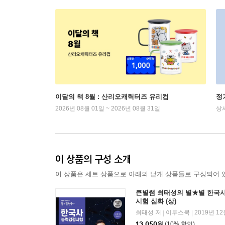
이달의 책 8월 : 산리오캐릭터즈 유리컵
정
2026년 08월 01일 ~ 2026년 08월 31일
상
이 상품의 구성 소개
이 상품은 세트 상품으로 아래의 낱개 상품들로 구성되어 
큰별쌤 최태성의 별★별 한국
시험 심화 (상)
최태성 저
이투스북
2019년 12
|
|
13,050
원
(10% 할인)