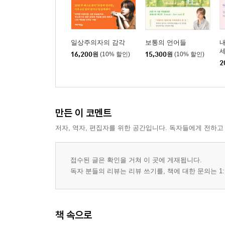
호흡 : 불안감에 빠진 나를 구원하려면
# 한쪽으로 치우치지 않는 사람
드세다. 나대다 : 사람을 주저앉히는 말에 대해
일상주의자의 감각
보통의 언어들
정체성 : 나의 본모습이 혼란스러울 때
16,200
원
(10% 할인)
15,300
원
(10% 할인)
2
한계에 부딪히다 : 또 다른 가능성과 마주하는 순간
겁이 많다 : 결과적으로 늘 강한 사람들
이상하다 : 있는 그대로를 바라볼 수 있길
살아남다 : 영원히 근사한 채로 버텨낼 순 없다
만든 이 코멘트
창작하다 : 영감과 체력의 긴밀한 관계
저자, 역자, 편집자를 위한 공간입니다. 독자들에게 전하고
쳇바퀴를 굴리다 : 일상의 반복이 알려주는 특별한 
기특하다 : 나의 존엄을 가꾸어 나가는 일
접수된 글은 확인을 거쳐 이 곳에 게재됩니다.
Radio record : 나를 지켜주는 말
독자 분들의 리뷰는 리뷰 쓰기를, 책에 대한 문의는 1:
Lyrics : 마음에 깃든 노랫말
추천의 글
책 속으로