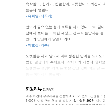
순간들은 추한 것이 아니란 걸. 아무도 영원히 근사한
속삭임이, 향기가, 씁쓸함이, 따뜻함이 느껴진다. 
노랫말이라는 것은 시어와는 또 달라서 표현의 개성보
--- p.191~192
들뜬다. 떨린다.
깊숙이 가닿는 표현을 찾아낸다는 일은 얼마나 
- 유희열 (작곡가)
김이나는 몸소 증명해왔다. 노랫말을 짓기 위해 
자존심과 자존감의 차이는 개인주의와 이기주의의 
현상에도 집중하게 된다. 오늘의 기분은 왜 이렇
말고부터 자유로운 유연한 무엇이다. 자존심은 지켜
언어가 필요 없는 섬에 표류될 때가 있다. 그때 김이
어디에서 기인하는 걸까? 말은 우리의 감정을 담
닌 스스로를 기특히 여기는 순간은 자존감 통장에 
섬에서 보이는 아득한 세상도 전부 아름답다는 걸 
틀고 있다. 그리고 그것은 다시 돌아와 우리의 마
에 길들여졌을 수많은 사람들의 자연스러운 내성이고
언어가 당신에게 닿길 바라며.
찾아내고 그 행간 속에서 자신의 마음을 단단하게 
감 통장에는 쌓일 것이 없다. 나의 대견함을 ‘알아
- 박효신 (가수)
김이나 작가는 세 가지 방향으로 단어들을 수집했다
생각하게 할 뿐만 아니라, 단어 고유의 특성과 의
--- p.200~201
노랫말은 시와 달라서 너무 생경한 단어를 쓰기도 어
첫 번째 ‘관계의 언어’는 이 책에서 가장 많은 단
법한 일상어가 주재료다. 작사가의 개성과 철학을
당연하게도 그것은 언어가 가진 한계이자 잘못된 
노랫말은 설명하기 힘든 힘을 갖고 있어 어느 날 우
악성 댓글과 험담으로 일관하는 사람들에게 사랑과
힘은 어디서 비롯될까?
사람들과의 관계에 집중하는 편이 좋다. 그럼에도 
가까워지기 위한 것임을, 숨기고 싶은 ‘상처’는 서
이 책을 읽으며 나는 비로소 보통의 언어들이 지닌 힘
회원리뷰
(108건)
그녀만의 생각을 전한다.
미묘한 음절을, ‘분노’와 ‘용기’가 지닌 비슷한
매주 10건의 우수리뷰를 선정하여 YES포인트 3만원을 드
두 번째 ‘감정의 언어’는 단어가 지닌 특유의 감각
그토록 많은 사람의 마음을 정확하게 어루만지는 이유
3,000원 이상 구매 후 리뷰 작성 시
일반회원 300원, 마니아
쓰는 표현 중 하나인 ‘찬란하다’에 대한 편애는 지
책을 덮으며 이 섬세하고 솔직한 사람이 진심으로 