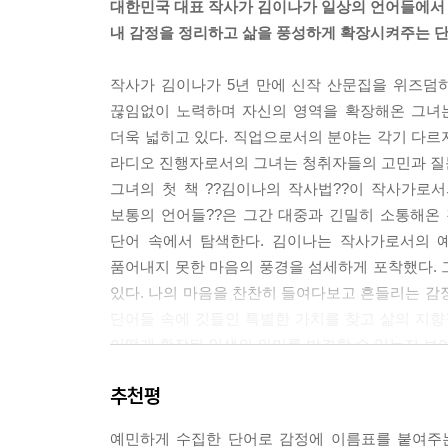
대한민국 대표 작사가 김이나가 일상의 언어들에서
중학생 시절, 집으로 가는 할아버지의 뒷모습을 본 
내 감정을 정리하고 삶을 풍성하게 확장시켜주는 
슬픈 누군가, 서러운 누군가와 달리 본인 스스로는 
지는 애틋한 아픔이 담겨 있다. 즉 나의 감정이 개
작사가 김이나가 5년 만에 신작 산문집을 위즈덤
있다. 이미 그 사람을 소중하게 여기는 마음이 없다
끊임없이 노력하며 자신의 영역을 확장해온 그녀는
--- p.107
더욱 넓히고 있다. 직업으로서의 분야는 각기 다르지
라디오 진행자로서의 그녀는 청취자들의 고민과 질문
나의 인생을 극으로 본다면 작가는 나고 주인공도 나다
그녀의 첫 책 ??김이나의 작사법??이 작사가로
선 안 되는 법이다. 걱정에 빠진 내 인생의 주인공
보통의 언어들??은 그간 대중과 긴밀히 소통해온
수 있는 최선을 다하고, 순리에 모든 걸 맡기는 것. 
단어 속에서 탐색한다. 김이나는 작사가로서의 
는 숨을 쉬고 있다. 이렇게 잘 살아 있다. 걱정에 빠
품어내지 못한 마음의 풍경을 섬세하게 포착했다. 
한 최선의 다음 화를 써내려가는 거다. 주인공이 방
있다. 나의 마음을 찬찬히 들여다보고 흔들리는 감
--- p.161~162
단어들 속에 깃들인 특별한 가치를 찾고 삶의 지향
어떻게 확장된 인생의 의미를 발견할 수 있는지 보
내 지난날들엔 비굴하고 비참했던 순간들이 많았다. 
으로는 할 수 없는 게 ‘살아남기’라는 것이다. 금
추천평
“당신을 숨 쉬게 하는 삶의 가치는 무엇인가요?”
었고, 아마 앞으로도 몇 번은 더 올 것이다. 그때 
‘보통의 언어들’로 자신을 특별하게 채워나가는 시
선 밖으로 나가떨어진다면 잠깐은 폼 날지언정 더 
예민하게 수집한 단어로 감정에 이름표를 붙여주는