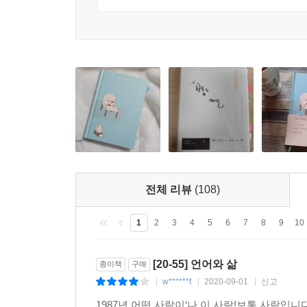
머릿속을 맴도는 단어들을 섬세하게 관찰하고 이에
있을 것이다. 의미 없이 그냥 살아가고 있다는 말이
있는 책. 매 순간 결핍과 고독감에 흔들리며 나를 
특별한 무언가가 아니라 보통의 성실한 삶임을 깨닫
전체 리뷰
(108)
1
2
3
4
5
6
7
8
9
10
[20-55] 언어와 삶
종이책
구매
w******f
2020-09-01
신고
|
|
|
1987년 어떤 사람이‘나,이 사람!보통 사람입