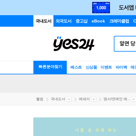
국내도서
외국도서
중고샵
eBook
크레마클럽
C
빠른분야찾기
베스트
신상품
이벤트
바이백
매
웰컴
국내도서
에세이
명사/연예인 에...