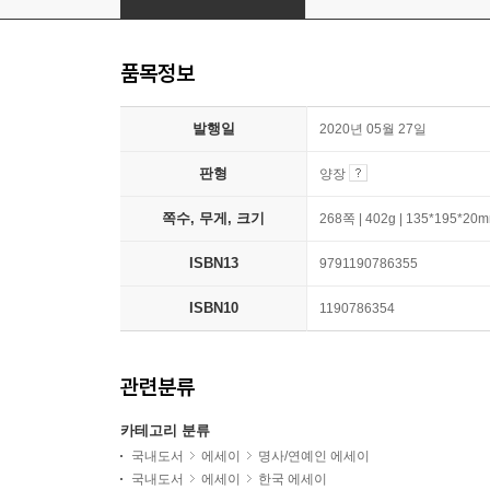
품목정보
발행일
2020년 05월 27일
판형
양장
쪽수, 무게, 크기
268쪽 | 402g | 135*195*20
ISBN13
9791190786355
ISBN10
1190786354
관련분류
카테고리 분류
국내도서
에세이
명사/연예인 에세이
국내도서
에세이
한국 에세이