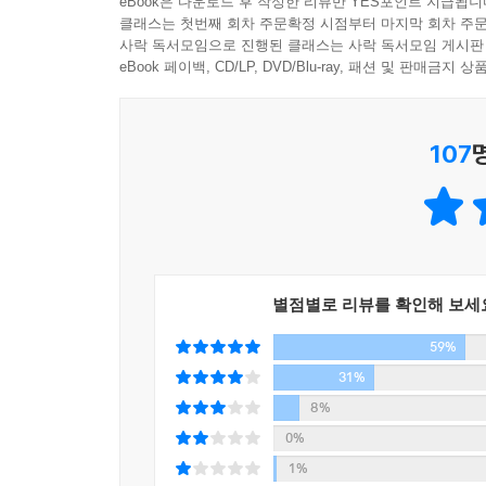
eBook은 다운로드 후 작성한 리뷰만 YES포인트 지급됩니
‘찬란하다’는 표현은 그녀에게 유리조각들이 부딪혀 
클래스는 첫번째 회차 주문확정 시점부터 마지막 회차 주문
- 김하나 (에세이스트)
사락 독서모임으로 진행된 클래스는 사락 독서모임 게시판
란’은 햇살이 닿은 물결의 느낌으로, 단순히 반짝이
eBook 페이백, CD/LP, DVD/Blu-ray, 패션 및 판매금
서글프다’에도 비슷한 듯하지만 각각이 지닌 감정의 
너무나 익숙해서 미처 떠올리지 못했던 그 단어들의
세 번째 ‘자존감의 언어’는 나의 삶의 방식과 태도
107
서술되어 있다. 좋아하는 것에 이끌리는 과정에서 
치열했던 순간들. 그리고 ‘쳇바퀴를 굴리며’ 성
고단하고 혹독한 생존의 과정을 가감 없이 들려준다
마지막으로, ‘Radio record’에는 라디오 〈김
실려 있다. 마치 독자에게 다가와 살며시 말을 거는 
별점별로 리뷰를 확인해 보세
“흔들리는 순간에도 지켜야 하는 마음이 있다.”
59%
매 순간 결핍과 고독감에 흔들리는 ‘보통의 우리들’
31%
8%
보통의 언어들이 지닌 힘과 위안을 새삼 깨닫게 만
0%
위한 통찰이 빛난다. 그녀처럼 언어에 대한 일반적인
1%
기준과 프레임에 갇혀 스스로를 잃어가고 있다는 생