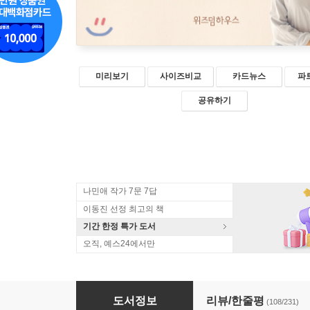
미리보기
사이즈비교
카드뉴스
파
공유하기
나민애 작가 7문 7답
이동진 선정 최고의 책
기간 한정 특가 도서
오직, 예스24에서만
보통의 언어들
도서정보
리뷰/한줄평
(108/231)