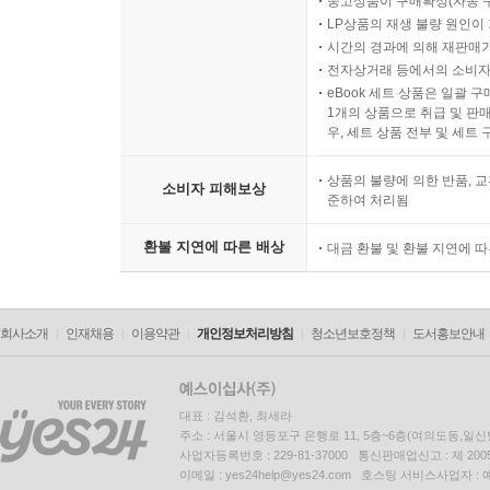
중고상품이 구매확정(자동 
LP상품의 재생 불량 원인이 기
시간의 경과에 의해 재판매가
전자상거래 등에서의 소비자
eBook 세트 상품은 일괄 
1개의 상품으로 취급 및 판매
우, 세트 상품 전부 및 세트
상품의 불량에 의한 반품, 교
소비자 피해보상
준하여 처리됨
환불 지연에 따른 배상
대금 환불 및 환불 지연에 
회사소개
인재채용
이용약관
개인정보처리방침
청소년보호정책
도서홍보안내
대표 : 김석환, 최세라
주소 : 서울시 영등포구 은행로 11, 5층~6층(여의도동,일신
사업자등록번호 : 229-81-37000 통신판매업신고 : 제 200
이메일 : yes24help@yes24.com 호스팅 서비스사업자 :