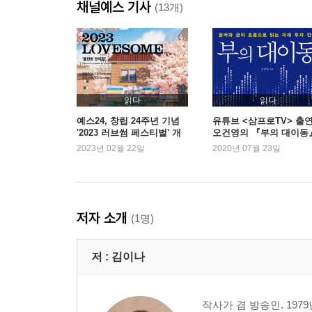
채널예스 기사
이해가 안 간다 : 비난을 내포하는 말
(13개)
속이 보인다 : 경험치에 기반한 어른만의 언어
뒷담화 : 부정적 감정이 깃든 일에는 룰이 필요하
미안하다 : 털어내지 말고 심어둘 것
비난 ：다정한 사람들은 말수가 적다
지질하다 ：구차하면 좀 어때
읽다
읽다
상처 : 서로의 아픔을 볼 수 있다면
예스24, 창립 24주년 기념
유튜브 <삼프로TV> 출
'2023 러브썸 페스티벌' 개
오건영의 『부의 대이동
포장하다 : 주는 이의 마음이 담긴 그 무엇
최
새로운 1위
2023년 02월 22일
2020년 07월 23일
염치가 있다 : 내가 꼭 지키고 싶은 것
재벌, 갑질, 애교 : 우리에게만 익숙한 단어
소중하다 : 우린 매일 이별에 가까워지는 중
# 아픈 이별로 여전히 힘들어하고 있다면
저자 소개
(1명)
Part 02. 감정의 언어
저 :
김이나
“감정, 누르지 않고 자연스레 곁에 두기”
부끄럽다 : 매력을 유지하는 사람들의 공통점
작사가 겸 방송인. 19