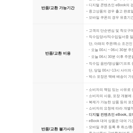
디지털 콘텐츠인 eBook의 
반품/교환 가능기간
중고상품의 경우 출고 완료일
모바일 쿠폰의 경우 유효기간(
고객의 단순변심 및 착오구
직수입양서/직수입일서중 일
단, 아래의 주문/취소 조건인
오늘 00시 ~ 06시 30분 
반품/교환 비용
오늘 06시 30분 이후 주문
직수입 음반/영상물/기프트 
단, 당일 00시~13시 사이
박스 포장은 택배 배송이 가
소비자의 책임 있는 사유로 
소비자의 사용, 포장 개봉에 
복제가 가능한 상품 등의 포장을 
소비자의 요청에 따라 개별
디지털 컨텐츠인 eBook, 
eBook 대여 상품은 대여 기
모바일 쿠폰 등록 후 취소/환
반품/교환 불가사유