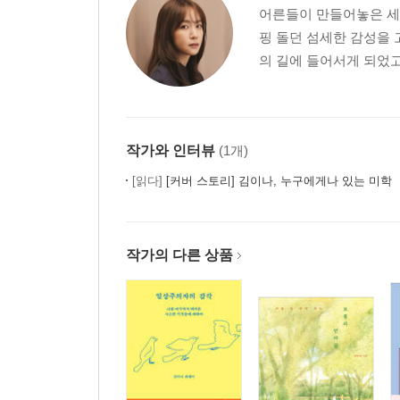
찬란하다 : 각기 다른 기억을 끄집어내는 말
어른들이 만들어놓은 세
슬프다. 서럽다. 서글프다 : 아프고, 괴롭고, 외로운
핑 돌던 섬세한 감성을 
# 마음을 방치하지 말아달라는 혼잣말
의 길에 들어서게 되었고 
묻다. 품다 : 차마 어쩌지 못해 내리는 결정
위로, 아래로 : 오늘 그 감정은 어디서부터 왔을까
소란스럽다 : 주변과 대비되는 그 사람만의 감정
외롭다 : 오롯이 내게만 집중할 수 있는 시간
작가와 인터뷰
(1개)
싫증이 나다 : 내 사랑의 진원지를 찾을 수 있다면
[읽다]
[커버 스토리] 김이나, 누구에게나 있는 미학
간지럽다 : 알다가도 모를 기괴한 행복감
기억, 추억 : 다르게 적혀 있는 지난 날
작가의 다른 상품
Part 03. 자존감의 언어
“약해졌을 때는 잠깐 쉬었다 갈 것”
성숙 : 애어른이 자라서 어른아이가 되는 아이러니
# 나이 든다는 것
꿈 : 꼭 이루지 않아도 충분히 행복한 것
유난스럽다 : 그건 당신이 특별하다는 뜻