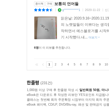
보통의 언어들
종이책
구매
g************1
2020-11-22
신
|
|
|
읽은날: 2020.9.16~202
의 노랫말들이 이쁘다는 생각들
작하면서 예스블로거를 시작하
기 시작했다.내...
더보기
6명
이 이 리뷰를 추천합니다.
1
2
3
4
5
6
7
8
9
10
한줄평
(231건)
1,000원 이상 구매 후 한줄평 작성 시
일반회원 50원, 마니
eBook은 다운로드 후 작성한 리뷰만 YES포인트 지급됩니
클래스는 첫번째 회차 주문확정 시점부터 마지막 회차 주문
eBook 페이백, CD/LP, DVD/Blu-ray, 패션 및 판매금