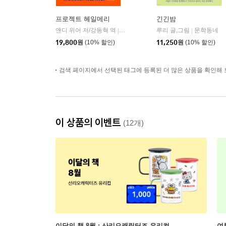
프로젝트 헤일메리
긴긴밤
앤디 위어 저/강동혁 역
알에이치코리아(RHK)
루리 글,그림
문학동네
|
|
19,800
원
(10% 할인)
11,250
원
(10% 할인)
검색 페이지에서 선택된 태그에 등록된 더 많은 상품을 확인해 
이 상품의 이벤트
(12개)
이달의 책 8월 : 산리오캐릭터즈 유리컵
여