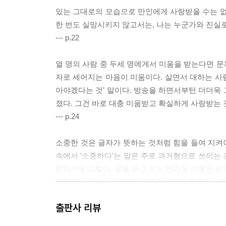
있는 그대로의 모습으로 만인에게 사랑받을 수는 없
한 번도 실망시키지 않고서는, 나는 누군가와 진실로
--- p.22
열 명의 사람 중 두세 명에게서 미움을 받는다면 문
자로 세어지는 마음이 미움이다. 살면서 대하는 사람
아야겠다는 것’ 말이다. 방송을 하면서부턴 더더욱 
졌다. 그건 바로 대충 미움받고 확실하게 사랑받는 
--- p.24
소중한 것은 글자가 뜻하는 것처럼 힘을 들여 지켜야
속에서 ‘소중하다’는 말은 주로 과거형으로 쓰이는 
한하기에 그렇다. 꽃을 보고 드는 반가운 마음은 이
때문이다. 그러나 인간은 망각과 적응의 동물이기에 
일같이 이별에 가까워지고 있다.
출판사 리뷰
--- p.90