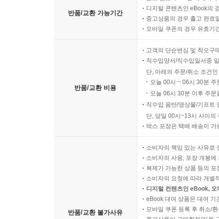
디지털 콘텐츠인 eBook의 
반품/교환 가능기간
중고상품의 경우 출고 완료일
모바일 쿠폰의 경우 유효기간(
고객의 단순변심 및 착오구
직수입양서/직수입일서중 일
단, 아래의 주문/취소 조건인
오늘 00시 ~ 06시 30분 
반품/교환 비용
오늘 06시 30분 이후 주문
직수입 음반/영상물/기프트 
단, 당일 00시~13시 사이
박스 포장은 택배 배송이 가
소비자의 책임 있는 사유로 
소비자의 사용, 포장 개봉에 
복제가 가능한 상품 등의 포장을 
소비자의 요청에 따라 개별
디지털 컨텐츠인 eBook, 
eBook 대여 상품은 대여 기
모바일 쿠폰 등록 후 취소/환
반품/교환 불가사유