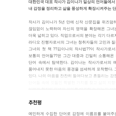
대한민국 대표 작사가 김이나가 일상의 언어들에서
중학생 시절, 집으로 가는 할아버지의 뒷모습을 본 
내 감정을 정리하고 삶을 풍성하게 확장시켜주는 
슬픈 누군가, 서러운 누군가와 달리 본인 스스로는 
지는 애틋한 아픔이 담겨 있다. 즉 나의 감정이 개
작사가 김이나가 5년 만에 신작 산문집을 위즈덤
있다. 이미 그 사람을 소중하게 여기는 마음이 없다
끊임없이 노력하며 자신의 영역을 확장해온 그녀는
--- p.107
더욱 넓히고 있다. 직업으로서의 분야는 각기 다르지
라디오 진행자로서의 그녀는 청취자들의 고민과 질문
나의 인생을 극으로 본다면 작가는 나고 주인공도 나다
그녀의 첫 책 ??김이나의 작사법??이 작사가로
선 안 되는 법이다. 걱정에 빠진 내 인생의 주인공
보통의 언어들??은 그간 대중과 긴밀히 소통해온
수 있는 최선을 다하고, 순리에 모든 걸 맡기는 것. 
단어 속에서 탐색한다. 김이나는 작사가로서의 
는 숨을 쉬고 있다. 이렇게 잘 살아 있다. 걱정에 빠
품어내지 못한 마음의 풍경을 섬세하게 포착했다. 
한 최선의 다음 화를 써내려가는 거다. 주인공이 방
있다. 나의 마음을 찬찬히 들여다보고 흔들리는 감
--- p.161~162
단어들 속에 깃들인 특별한 가치를 찾고 삶의 지향
어떻게 확장된 인생의 의미를 발견할 수 있는지 보
내 지난날들엔 비굴하고 비참했던 순간들이 많았다. 
으로는 할 수 없는 게 ‘살아남기’라는 것이다. 금
추천평
“당신을 숨 쉬게 하는 삶의 가치는 무엇인가요?”
었고, 아마 앞으로도 몇 번은 더 올 것이다. 그때 
‘보통의 언어들’로 자신을 특별하게 채워나가는 시
선 밖으로 나가떨어진다면 잠깐은 폼 날지언정 더 
예민하게 수집한 단어로 감정에 이름표를 붙여주는