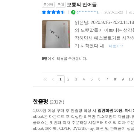
보통의 언어들
종이책
구매
g************1
2020-11-22
신
|
|
|
읽은날: 2020.9.16~202
의 노랫말들이 이쁘다는 생각들
작하면서 예스블로거를 시작하
기 시작했다.내...
더보기
6명
이 이 리뷰를 추천합니다.
1
2
3
4
5
6
7
8
9
10
한줄평
(231건)
1,000원 이상 구매 후 한줄평 작성 시
일반회원 50원, 마니
eBook은 다운로드 후 작성한 리뷰만 YES포인트 지급됩니
클래스는 첫번째 회차 주문확정 시점부터 마지막 회차 주문
eBook 페이백, CD/LP, DVD/Blu-ray, 패션 및 판매금