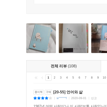
머릿속을 맴도는 단어들을 섬세하게 관찰하고 이에
있을 것이다. 의미 없이 그냥 살아가고 있다는 말이
있는 책. 매 순간 결핍과 고독감에 흔들리며 나를 
특별한 무언가가 아니라 보통의 성실한 삶임을 깨닫
전체 리뷰
(108)
1
2
3
4
5
6
7
8
9
10
[20-55] 언어와 삶
종이책
구매
w******f
2020-09-01
신고
|
|
|
1987년 어떤 사람이‘나,이 사람!보통 사람입