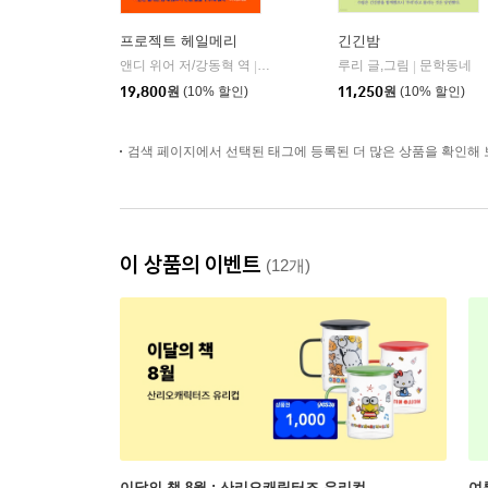
프로젝트 헤일메리
긴긴밤
앤디 위어 저/강동혁 역
알에이치코리아(RHK)
루리 글,그림
문학동네
|
|
19,800
원
(10% 할인)
11,250
원
(10% 할인)
검색 페이지에서 선택된 태그에 등록된 더 많은 상품을 확인해 
이 상품의 이벤트
(12개)
이달의 책 8월 : 산리오캐릭터즈 유리컵
여