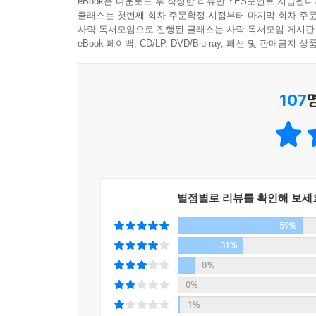
eBook은 다운로드 후 작성한 리뷰만 YES포인트 지급됩니
‘찬란하다’는 표현은 그녀에게 유리조각들이 부딪혀 
클래스는 첫번째 회차 주문확정 시점부터 마지막 회차 주문
- 김하나 (에세이스트)
사락 독서모임으로 진행된 클래스는 사락 독서모임 게시판
란’은 햇살이 닿은 물결의 느낌으로, 단순히 반짝이
eBook 페이백, CD/LP, DVD/Blu-ray, 패션 및 판매금
서글프다’에도 비슷한 듯하지만 각각이 지닌 감정의 
너무나 익숙해서 미처 떠올리지 못했던 그 단어들의
세 번째 ‘자존감의 언어’는 나의 삶의 방식과 태도
107
서술되어 있다. 좋아하는 것에 이끌리는 과정에서 
치열했던 순간들. 그리고 ‘쳇바퀴를 굴리며’ 성
고단하고 혹독한 생존의 과정을 가감 없이 들려준다
마지막으로, ‘Radio record’에는 라디오 〈김
실려 있다. 마치 독자에게 다가와 살며시 말을 거는 
별점별로 리뷰를 확인해 보세
“흔들리는 순간에도 지켜야 하는 마음이 있다.”
59%
매 순간 결핍과 고독감에 흔들리는 ‘보통의 우리들’
31%
8%
보통의 언어들이 지닌 힘과 위안을 새삼 깨닫게 만
0%
위한 통찰이 빛난다. 그녀처럼 언어에 대한 일반적인
1%
기준과 프레임에 갇혀 스스로를 잃어가고 있다는 생