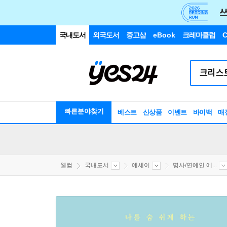
국내도서
외국도서
중고샵
eBook
크레마클럽
C
빠른분야찾기
베스트
신상품
이벤트
바이백
매
웰컴
국내도서
에세이
명사/연예인 에...