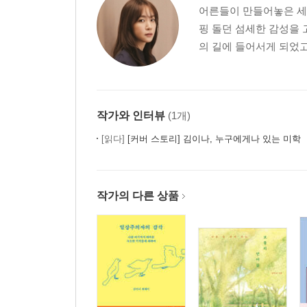
찬란하다 : 각기 다른 기억을 끄집어내는 말
어른들이 만들어놓은 세
슬프다. 서럽다. 서글프다 : 아프고, 괴롭고, 외로운
핑 돌던 섬세한 감성을 
# 마음을 방치하지 말아달라는 혼잣말
의 길에 들어서게 되었고 
묻다. 품다 : 차마 어쩌지 못해 내리는 결정
위로, 아래로 : 오늘 그 감정은 어디서부터 왔을까
소란스럽다 : 주변과 대비되는 그 사람만의 감정
외롭다 : 오롯이 내게만 집중할 수 있는 시간
작가와 인터뷰
(1개)
싫증이 나다 : 내 사랑의 진원지를 찾을 수 있다면
[읽다]
[커버 스토리] 김이나, 누구에게나 있는 미학
간지럽다 : 알다가도 모를 기괴한 행복감
기억, 추억 : 다르게 적혀 있는 지난 날
작가의 다른 상품
Part 03. 자존감의 언어
“약해졌을 때는 잠깐 쉬었다 갈 것”
성숙 : 애어른이 자라서 어른아이가 되는 아이러니
# 나이 든다는 것
꿈 : 꼭 이루지 않아도 충분히 행복한 것
유난스럽다 : 그건 당신이 특별하다는 뜻