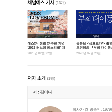
채널예스 기사
이해가 안 간다 : 비난을 내포하는 말
(13개)
속이 보인다 : 경험치에 기반한 어른만의 언어
뒷담화 : 부정적 감정이 깃든 일에는 룰이 필요하
미안하다 : 털어내지 말고 심어둘 것
비난 ：다정한 사람들은 말수가 적다
지질하다 ：구차하면 좀 어때
읽다
읽다
상처 : 서로의 아픔을 볼 수 있다면
예스24, 창립 24주년 기념
유튜브 <삼프로TV> 출
'2023 러브썸 페스티벌' 개
오건영의 『부의 대이동
포장하다 : 주는 이의 마음이 담긴 그 무엇
최
새로운 1위
2023년 02월 22일
2020년 07월 23일
염치가 있다 : 내가 꼭 지키고 싶은 것
재벌, 갑질, 애교 : 우리에게만 익숙한 단어
소중하다 : 우린 매일 이별에 가까워지는 중
# 아픈 이별로 여전히 힘들어하고 있다면
저자 소개
(1명)
Part 02. 감정의 언어
저 :
김이나
“감정, 누르지 않고 자연스레 곁에 두기”
부끄럽다 : 매력을 유지하는 사람들의 공통점
작사가 겸 방송인. 19