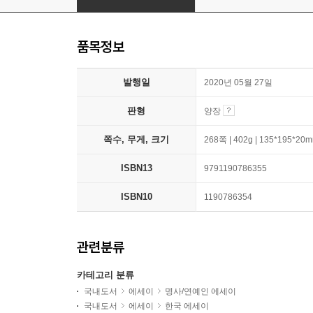
품목정보
발행일
2020년 05월 27일
판형
양장
쪽수, 무게, 크기
268쪽 | 402g | 135*195*20
ISBN13
9791190786355
ISBN10
1190786354
관련분류
카테고리 분류
국내도서
에세이
명사/연예인 에세이
국내도서
에세이
한국 에세이