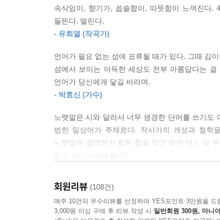
순간들은 추한 것이 아니란 걸. 아무도 영원히 근사한
속삭임이, 향기가, 씁쓸함이, 따뜻함이 느껴진다. 
노랫말이라는 것은 시어와는 또 달라서 표현의 개성보
--- p.191~192
들뜬다. 떨린다.
깊숙이 가닿는 표현을 찾아낸다는 일은 얼마나 
- 유희열 (작곡가)
김이나는 몸소 증명해왔다. 노랫말을 짓기 위해 
자존심과 자존감의 차이는 개인주의와 이기주의의 
현상에도 집중하게 된다. 오늘의 기분은 왜 이렇
말고부터 자유로운 유연한 무엇이다. 자존심은 지켜
언어가 필요 없는 섬에 표류될 때가 있다. 그때 김이
어디에서 기인하는 걸까? 말은 우리의 감정을 담
닌 스스로를 기특히 여기는 순간은 자존감 통장에 
섬에서 보이는 아득한 세상도 전부 아름답다는 걸 
틀고 있다. 그리고 그것은 다시 돌아와 우리의 마
에 길들여졌을 수많은 사람들의 자연스러운 내성이고
언어가 당신에게 닿길 바라며.
찾아내고 그 행간 속에서 자신의 마음을 단단하게 
감 통장에는 쌓일 것이 없다. 나의 대견함을 ‘알아
- 박효신 (가수)
김이나 작가는 세 가지 방향으로 단어들을 수집했다
생각하게 할 뿐만 아니라, 단어 고유의 특성과 의
--- p.200~201
노랫말은 시와 달라서 너무 생경한 단어를 쓰기도 어
첫 번째 ‘관계의 언어’는 이 책에서 가장 많은 단
법한 일상어가 주재료다. 작사가의 개성과 철학을
당연하게도 그것은 언어가 가진 한계이자 잘못된 
노랫말은 설명하기 힘든 힘을 갖고 있어 어느 날 우
악성 댓글과 험담으로 일관하는 사람들에게 사랑과
힘은 어디서 비롯될까?
사람들과의 관계에 집중하는 편이 좋다. 그럼에도 
가까워지기 위한 것임을, 숨기고 싶은 ‘상처’는 서
이 책을 읽으며 나는 비로소 보통의 언어들이 지닌 힘
회원리뷰
(108건)
그녀만의 생각을 전한다.
미묘한 음절을, ‘분노’와 ‘용기’가 지닌 비슷한
매주 10건의 우수리뷰를 선정하여 YES포인트 3만원을 드
두 번째 ‘감정의 언어’는 단어가 지닌 특유의 감각
그토록 많은 사람의 마음을 정확하게 어루만지는 이유
3,000원 이상 구매 후 리뷰 작성 시
일반회원 300원, 마니아
쓰는 표현 중 하나인 ‘찬란하다’에 대한 편애는 지
책을 덮으며 이 섬세하고 솔직한 사람이 진심으로 