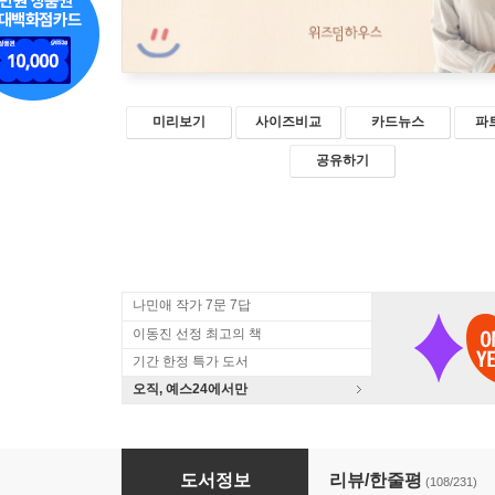
미리보기
사이즈비교
카드뉴스
파
공유하기
나민애 작가 7문 7답
이동진 선정 최고의 책
기간 한정 특가 도서
오직, 예스24에서만
보통의 언어들
도서정보
리뷰/한줄평
(108/231)