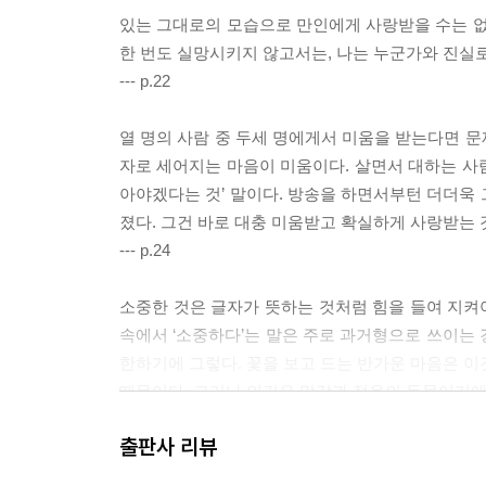
있는 그대로의 모습으로 만인에게 사랑받을 수는 없
한 번도 실망시키지 않고서는, 나는 누군가와 진실로
--- p.22
열 명의 사람 중 두세 명에게서 미움을 받는다면 문
자로 세어지는 마음이 미움이다. 살면서 대하는 사람
아야겠다는 것’ 말이다. 방송을 하면서부턴 더더욱 
졌다. 그건 바로 대충 미움받고 확실하게 사랑받는 
--- p.24
소중한 것은 글자가 뜻하는 것처럼 힘을 들여 지켜야
속에서 ‘소중하다’는 말은 주로 과거형으로 쓰이는 
한하기에 그렇다. 꽃을 보고 드는 반가운 마음은 이
때문이다. 그러나 인간은 망각과 적응의 동물이기에 
일같이 이별에 가까워지고 있다.
출판사 리뷰
--- p.90