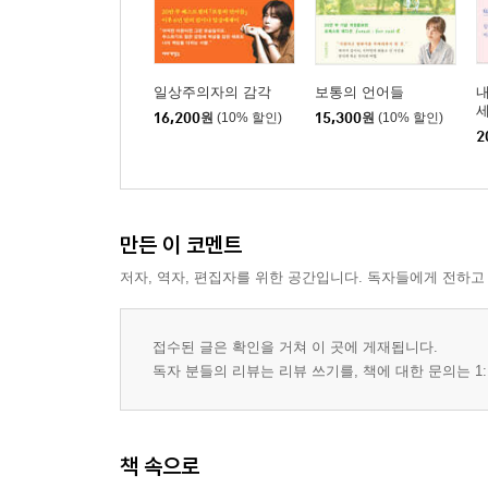
호흡 : 불안감에 빠진 나를 구원하려면
# 한쪽으로 치우치지 않는 사람
드세다. 나대다 : 사람을 주저앉히는 말에 대해
일상주의자의 감각
보통의 언어들
정체성 : 나의 본모습이 혼란스러울 때
16,200
원
(10% 할인)
15,300
원
(10% 할인)
2
한계에 부딪히다 : 또 다른 가능성과 마주하는 순간
겁이 많다 : 결과적으로 늘 강한 사람들
이상하다 : 있는 그대로를 바라볼 수 있길
살아남다 : 영원히 근사한 채로 버텨낼 순 없다
만든 이 코멘트
창작하다 : 영감과 체력의 긴밀한 관계
저자, 역자, 편집자를 위한 공간입니다. 독자들에게 전하고
쳇바퀴를 굴리다 : 일상의 반복이 알려주는 특별한 
기특하다 : 나의 존엄을 가꾸어 나가는 일
접수된 글은 확인을 거쳐 이 곳에 게재됩니다.
Radio record : 나를 지켜주는 말
독자 분들의 리뷰는 리뷰 쓰기를, 책에 대한 문의는 1:
Lyrics : 마음에 깃든 노랫말
추천의 글
책 속으로