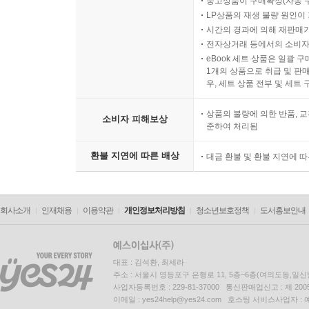
중고상품이 구매확정(자동 
LP상품의 재생 불량 원인이 기
시간의 경과에 의해 재판매가
전자상거래 등에서의 소비자
eBook 세트 상품은 일괄 
1개의 상품으로 취급 및 판매
우, 세트 상품 전부 및 세트
상품의 불량에 의한 반품, 교
소비자 피해보상
준하여 처리됨
환불 지연에 따른 배상
대금 환불 및 환불 지연에 
회사소개
인재채용
이용약관
개인정보처리방침
청소년보호정책
도서홍보안내
대표 : 김석환, 최세라
주소 : 서울시 영등포구 은행로 11, 5층~6층(여의도동,일신
사업자등록번호 : 229-81-37000 통신판매업신고 : 제 200
이메일 : yes24help@yes24.com 호스팅 서비스사업자 :