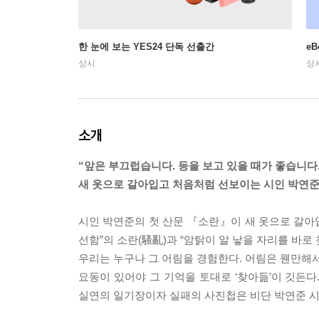
한 눈에 보는 YES24 단독 선출간
e
상시
상
소개
“앞은 부끄럽습니다. 등을 보고 있을 때가 좋습니다.
새 옷으로 갈아입고 처음처럼 선보이는 시인 박연준
시인 박연준의 첫 산문 『소란』이 새 옷으로 갈아입
선함”의 소란(騷亂)과 “암탉이 알 낳을 자리를 바로
우리는 누구나 그 어림을 경험한다. 어림은 웬만해서
요동이 있어야 그 기억을 토대로 ‘찾아듦’이 깃든
실연의 일기장이자 실패의 사진첩은 비단 박연준 시