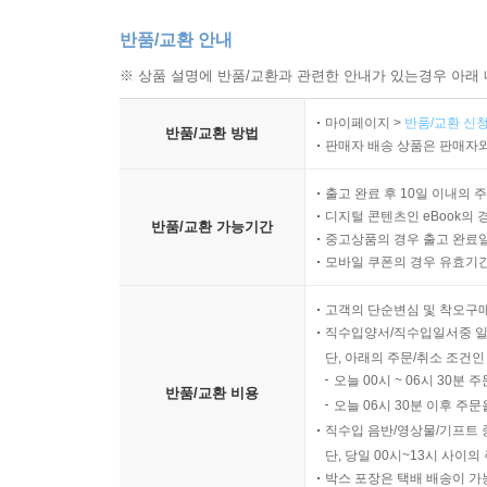
반품/교환 안내
※ 상품 설명에 반품/교환과 관련한 안내가 있는경우 아래 
마이페이지 >
반품/교환 신청
반품/교환 방법
판매자 배송 상품은 판매자와
출고 완료 후 10일 이내의 
디지털 콘텐츠인 eBook의 
반품/교환 가능기간
중고상품의 경우 출고 완료일
모바일 쿠폰의 경우 유효기간(
고객의 단순변심 및 착오구
직수입양서/직수입일서중 일
단, 아래의 주문/취소 조건인
오늘 00시 ~ 06시 30분 
반품/교환 비용
오늘 06시 30분 이후 주문
직수입 음반/영상물/기프트 
단, 당일 00시~13시 사이
박스 포장은 택배 배송이 가