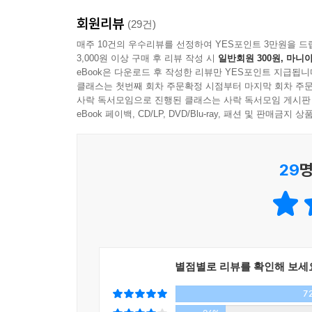
심벌과도 같은 말이 아닐까 해요. 청춘이니까 갖
회원리뷰
거라서 그간 많이들 제 품에서 저만의 것으로 품
(29건)
과정을 반복하게도 되었다지요.
매주 10건의 우수리뷰를 선정하여 YES포인트 3만원을 드
3,000원 이상 구매 후 리뷰 작성 시
일반회원 300원, 마니아
eBook은 다운로드 후 작성한 리뷰만 YES포인트 지급됩니
『소란』은 ‘어림’을 사랑하는 사람을 위한 책입니다. 
클래스는 첫번째 회차 주문확정 시점부터 마지막 회차 주문
따위가 쉽게 들러붙죠. 나이가 들수록 우리가 비껴 
사락 독서모임으로 진행된 클래스는 사락 독서모임 게시판
깃든 시절에 있는 줄도 모르고, 우리는 어림에서 멀
eBook 페이백, CD/LP, DVD/Blu-ray, 패션 및 판매금
-개정판 서문에서
29
명
그래요. “어떤 시절은 자꾸 접”히지요. 특히나 어
겪어내는 어린 시절에 우리는 더더욱 “허리를 반
속상하던 때” 그때를 서른이라 상징적으로 말한다면 
안팎의 무모함, 서른 안팎의 그러나 뜨거움. 우리는
않은가요. ‘안팎’이란 말의 범주가 생각보다 널찍하
별점별로 리뷰를 확인해 보세
『소란』은 이 열기로 가득한 책입니다. 총 4부로 나
7
이 네 단어가 우리들 안에 얼마나 깊숙하게 들어