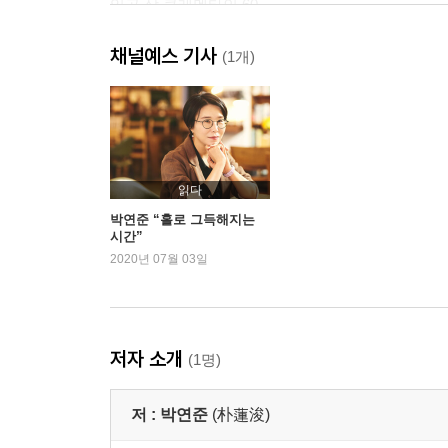
일곱 살 클레멘타인 60
채널예스 기사
2부 나는 안녕한지, 잘 지내는지
(1개)
첫, 75
서른 78
겨울 바다, 껍질 82
그보다 나는 안녕한지 88
뱀같이 꼬인 인생일지라도 91
읽다
바보 이반을 사랑하는 마음으로 94
박연준 “홀로 그득해지는
시간”
이파리들 101
2020년 07월 03일
요리하는 일요일 102
완창完唱에 대하여 106
사과는 맛있어 109
오후 4시를 기보記譜함 112
저자 소개
(1명)
모란 일기―토지문화관에서 116
저 :
박연준
(朴蓮浚)
3부 시는 가만히 ‘있다’
당신의 부러진 안경다리 125