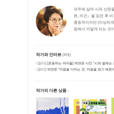
똥을 두고 온 적도, 두고 온 똥이 된 적도 있다 128
파주에 살며 시와 산문을 
글쓰기의 두려움 134
튼, 비건』을 읽은 후 
도레미파솔라‘시’도 속에 잠긴 시詩 140
충동적이지만 (이상하게
하이힐―사랑에 출구는 없다 144
랑해서 까맣게 타는 것이 
청국장은 지지 않는다 150
꼭지 152
음경 156
잠지 158
작가와 인터뷰
(4개)
계단 160
[읽다]
[운동하는 여자들] 박연준 시인 "시와 발레는 같은 곳을
꿈 162
[읽다]
박연준 "마음을 다치는 건, 마음을 썼기 때문
코―감기전感氣傳 164
고양이 167
춤, 말보다 앞선 언어 168
작가의 다른 상품
4부 방금 태어난 눈물은 모두 과거에 빚지고 있다
슬픔은 슬픔대로 즐겁다 179
고모 방 186