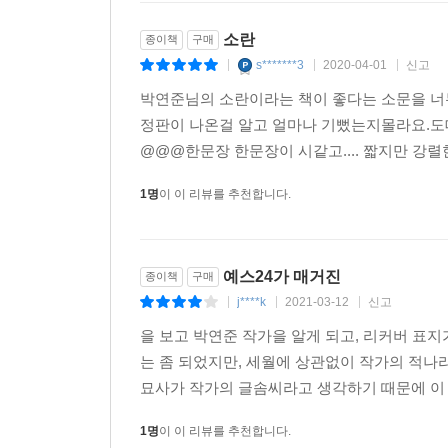
소란
종이책
구매
s*******3
2020-04-01
신고
|
|
|
박연준님의 소란이라는 책이 좋다는 소문을 너무 
정판이 나온걸 알고 얼마나 기뻤는지몰라요.도대
@@@한문장 한문장이 시같고.... 짧지만 강렬
1명
이 이 리뷰를 추천합니다.
예스24가 매거진
종이책
구매
j****k
2021-03-12
신고
|
|
|
을 보고 박연준 작가을 알게 되고, 리커버 표
는 좀 되었지만, 세월에 상관없이 작가의 적
묘사가 작가의 글솜씨라고 생각하기 때문에 이 
1명
이 이 리뷰를 추천합니다.