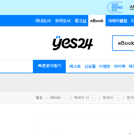
국내도서
외국도서
중고샵
eBook
크레마클럽
C
빠른분야찾기
베스트
신상품
이벤트
바이백
매
웰컴
eBook
에세이 시
에세이
한국