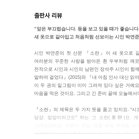
출판사 리뷰
“앞은 부끄럽습니다. 등을 보고 있을 때가 좋습니다.
새 옷으로 갈아입고 처음처럼 선보이는 시인 박연준
시인 박연준의 첫 산문 『소란』이 새 옷으로 갈
여러분의 꾸준한 사랑을 받아온 흰 두부처럼 깨
전작으로 시인과 시인의 남편인 장석주 시인이 함께 펴
말하며 걸었다』(2015)와 『내 아침 인사 대신 읽
이 두 권의 밑그림이 이미 그려져 있다 싶은 거예
마음을 먹은 것이요. 그리고 긴 준비 끝에 오늘에서야
『소란』의 제목은 두 가지 뜻을 품고 있지요. “시
달걀. 밑알이라고도” 하는 그 소란(巢卵)요. 
그려보았어요. 어른이 되는 과정 속에 우리는 누
시끄럽고도 어수선함을 담보로 하지요. 그 어림의 