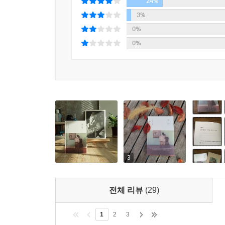
보폭을 더 크게도 더 촘촘히도 해줄 거라고 봐요. “누
24%
가만히 ‘있다’”. 그쵸. “방금 태어난 눈물은 모
3%
거예요. 이런 이해 속에 이런 되새김 속에 박연준 
0%
마음을 주어 우리를 돌봐주는 책, 돌보듯 읽게 하는
0%
3
전체 리뷰
(29)
1
2
3