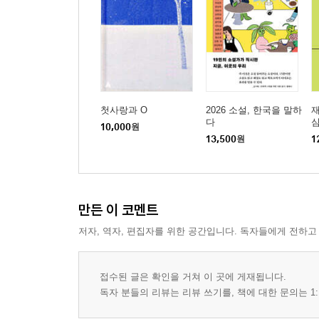
할머니 190
잃어버린 것들은 모두 유년에 가 산다 194
내 침대 아래 죽음이 잠들어 있다 198
봄비 205
신발 가게 208
겨울은 사라지는 것이 아니라 녹는 것이다 210
첫사랑과 O
2026 소설, 한국을 말하
재
다
12월, 머뭇거리며 돌아가는 달 212
10,000
원
13,500
원
1
가는 봄에게 목례를―죽은 아빠에게 216
느리게 오는 것들 222
만든 이 코멘트
저자, 역자, 편집자를 위한 공간입니다. 독자들에게 전하고
접수된 글은 확인을 거쳐 이 곳에 게재됩니다.
독자 분들의 리뷰는 리뷰 쓰기를, 책에 대한 문의는 1: