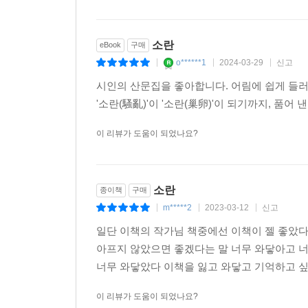
소란
eBook
구매
o******1
2024-03-29
신고
|
|
|
시인의 산문집을 좋아합니다. 어림에 쉽게 들러붙는
'소란(騷亂)'이 '소란(巢卵)'이 되기까지, 품
이 리뷰가 도움이 되었나요?
소란
종이책
구매
m*****2
2023-03-12
신고
|
|
|
일단 이책의 작가님 책중에선 이책이 젤 좋았다
아프지 않았으면 좋겠다는 말 너무 와닿아고 
너무 와닿았다 이책을 잃고 와닿고 기억하고 싶
이 리뷰가 도움이 되었나요?