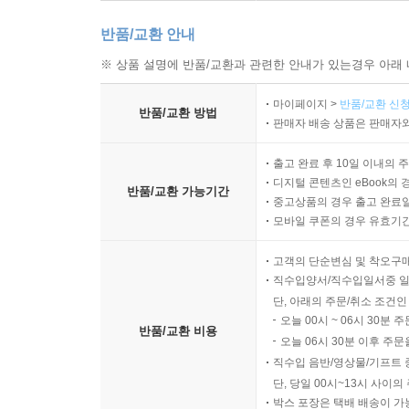
반품/교환 안내
※ 상품 설명에 반품/교환과 관련한 안내가 있는경우 아래 
마이페이지 >
반품/교환 신청
반품/교환 방법
판매자 배송 상품은 판매자와
출고 완료 후 10일 이내의 
디지털 콘텐츠인 eBook의 
반품/교환 가능기간
중고상품의 경우 출고 완료일
모바일 쿠폰의 경우 유효기간(
고객의 단순변심 및 착오구
직수입양서/직수입일서중 일
단, 아래의 주문/취소 조건인
오늘 00시 ~ 06시 30분 
반품/교환 비용
오늘 06시 30분 이후 주문
직수입 음반/영상물/기프트 
단, 당일 00시~13시 사이
박스 포장은 택배 배송이 가