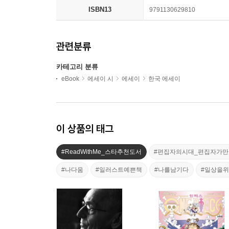
ISBN13
9791130629810
관련분류
카테고리 분류
eBook
에세이 시
에세이
한국 에세이
이 상품의 태그
#ReadWithMe_스타추천도서
#편집자의시대_편집자가
#나다움
#일러스트예쁜책
#나를남기다
#일상을