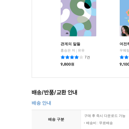
관계의 말들
여전
홍승은 저
유유
우혜림
|
7건
9,800
원
9,10
배송/반품/교환 안내
배송 안내
구매 후 즉시 다운로드 가능
배송 구분
배송비 : 무료배송