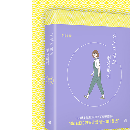
적어도 쓰리아웃은 하고 체인지합시다
상대의 인격이 나의 가치는 아니다
둔감함이라는 위로
사과는 늦더라도 옳다
손해를 최소화하는 법
4장 쫄지 말고 씩씩하게
: 당당하게 산다는 것
나만 참으면 끝나는 일은 없어요
신념도 수정이 가능합니다
돈 버는 건 더럽고 치사한 일이 아니다
불안 금지
나부터 신경을 끕시다
힘 좀 빼고 갑시다
그냥 해보고 싶은 일을 그냥 해보기
모든 걸 과거의 문제로 여기지는 말 것
조바심 내지 않기