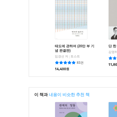
태도에 관하여 (20만 부 기
단 한
념 완결판)
김영하
임경선 저
토스트
|
83건
11,8
14,400
원
이 책과
내용이 비슷한 추천 책