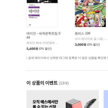
데미안 - 세계문학전집 0
원피스 109
44
오다 에이치로 글,그림
대
|
헤르만 헤세 저/전영애 역
민음사
|
3,000
원
(0% 할인)
5,600
원
(0% 할인)
검색 페이지에서 선택된 태그에 등록된 더 많은 상품을 확인해 
이 상품의 이벤트
(13개)