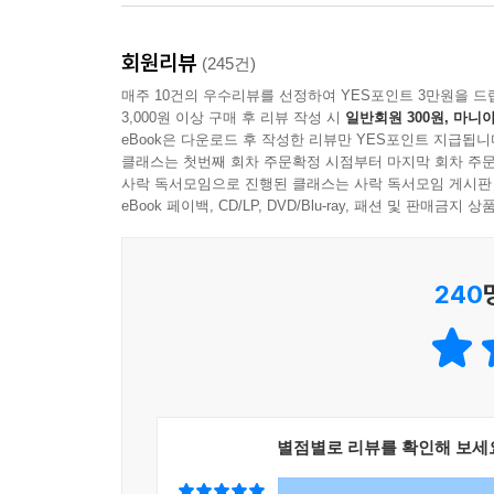
모두에게 정중하되,
회원리뷰
누구에게도 쩔쩔매지 않기 위하여!
(245건)
매주 10건의 우수리뷰를 선정하여 YES포인트 3만원을 드
3,000원 이상 구매 후 리뷰 작성 시
일반회원 300원, 마니아
『애쓰지 않고 편안하게』의 김수현 작가는 관계에
eBook은 다운로드 후 작성한 리뷰만 YES포인트 지급됩니
피하려면 모두에게 정중하되 누구에게도 쩔쩔매면 안
클래스는 첫번째 회차 주문확정 시점부터 마지막 회차 주문
없기에 언제나 그 불완전함을 인정하고, 대신 균형을
사락 독서모임으로 진행된 클래스는 사락 독서모임 게시판
않는 것’이라 정의하는 그는 서로 지치지 않기 위해
eBook 페이백, CD/LP, DVD/Blu-ray, 패션 및 판매금
날을 세우는 것도 모두 균형을 잃게 해 관계에 악영
240
이 책은 이런 메시지를 다양한 경험담과 함께 재치 
질문을 하는 친척에게는 “취업이 어렵죠”, “결혼이
동료 프리랜서 디자이너들을 위해서라도 단호하게 
있다. 언제나 잠겨 있는 수도꼭지도, 아무 때나
구분해야 우리는 이 복잡한 세상을 좀 더 편하게 살아
별점별로 리뷰를 확인해 보세
공감 × 솔루션 = 김수현 에세이
에세이 독자들이 4년간 기다려온 바로 그 책