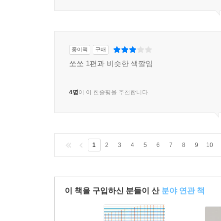
종이책
구매
쏘쏘 1편과 비슷한 색깔임
4명
이 이 한줄평을 추천합니다.
1
2
3
4
5
6
7
8
9
10
이 책을 구입하신 분들이 산
분야 연관 책