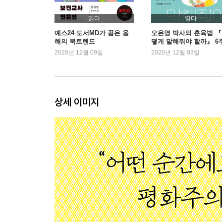
실망시킬 용기
돌아올 힘을 남겨두자
읽다
읽다
인싸가 아니라도 괜찮아
예스24 도서MD가 꼽은 올
오은영 박사의 훈육법 
해의 북트렌드
떻게 말해줘야 할까』 6
호의는 돼지고기까지, 이유 없는 소고기는 없다
연속 1위 등극
2020년 12월 09일
2020년 12월 03일
관계의 황금률
내가 지치지 않을 때까지
기초 믿음의 회복
일상을 견딘다는 것
상세 이미지
3장 신경질 내지 않고 정중하게
: 타인과 함께한다는 것
쁘띠 또라이에게 관대할 것
호인과 호구의 차이
상대의 마음을 안다는 착각
불편이 불편합니다
어쨌거나 똥은 피하고 봅시다