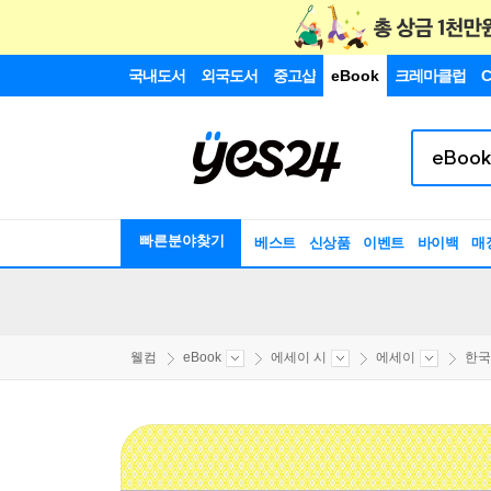
국내도서
외국도서
중고샵
eBook
크레마클럽
C
빠른분야찾기
베스트
신상품
이벤트
바이백
매
웰컴
eBook
에세이 시
에세이
한국