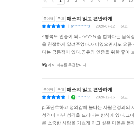
1
2
3
4
5
6
7
8
9
10
애쓰지 않고 편안하게
종이책
구매
b**********3
2020-07-12
신고
|
|
|
<행복도 인증이 되나요?>요즘 힙하다는 음식
을 친절하게 알려주었다.재미있으면서도 요즘 
다는 공통점이 있다.공유와 인증을 위한 좋아 보
9명
이 이 리뷰를 추천합니다.
애쓰지 않고 편안하게
종이책
구매
j*******7
2020-12-16
신고
|
|
|
p.58단호하고 정의감에 불타는 사람은정의의 
성격이 아닌 성격을 드러내는 방식에 있다.그녀
론 소중한 사람을 기쁘게 하고 싶은 마음은 문제