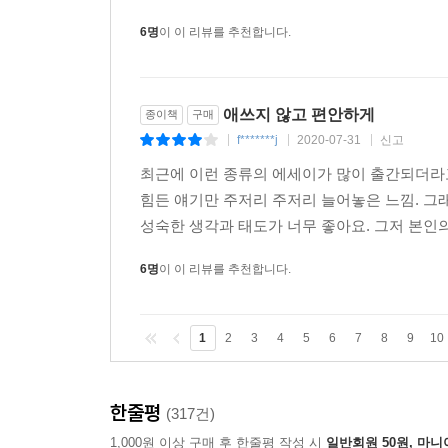
6명
이 이 리뷰를 추천합니다.
애쓰지 않고 편안하게
종이책
구매
f*******j
2020-07-31
신고
|
|
|
최근에 이런 종류의 에세이가 많이 출간되더라고
힘든 얘기만 주저리 주저리 늘어놓은 느낌. 그
성숙한 생각과 태도가 너무 좋아요. 그저 본인의
6명
이 이 리뷰를 추천합니다.
1
2
3
4
5
6
7
8
9
10
한줄평
(317건)
1,000원 이상 구매 후 한줄평 작성 시
일반회원 50원, 마니