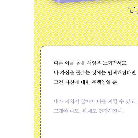
5장 참지 말고 원활하게
: 마음을 언어로 표현한다는 것
무례함에도 과속 방지턱이 필요합니다
그걸 꼭 말로 해야 압니다
마음을 물어주세요
일단 표현해야 상대의 진가를 안다
나만의 분노 조절 장치를 만들 것
나를 지킬 수 있는 언어
표현에도 준비운동이 필요해
사람은 고쳐 쓸 수 없어요
억압의 이어달리기를 끝내봅시다
싸움을 멈추는 방법
6장 냉담해지지 말고 다정하게