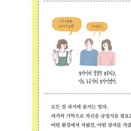
: 사랑을 배운다는 것
번아웃 금지
화해의 기술
엄마의 기본값
관계의 씨앗 뿌리기
나에게 다정해집시다
나의 빛나는 흑역사
그럼에도, 살아가는 이유
조금 더 따뜻하게 조금 더 차갑게
다 같은 중생 아니겠습니까
행복에도 노력이 필요해요
에필로그 우리 사랑하며 살아요
땡스 투
참고한 자료들
사전 독자단 한마디