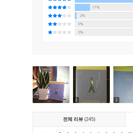
17%
100만 독자가 열광한 김수현 에세이의 가장 큰 
2%
한발 더 나아가 분명한 메시지로 해결책까지 제안한
0%
의 경우 독자들의 입소문만으로 베스트셀러에 올랐
0%
일본, 대만, 태국, 베트남 등 9개국 독자들에게도
팔린 한국 책이 됐다. 이처럼 세대, 국가, 성별을
사람들을 닮았기 때문이다.
『애쓰지 않고 편안하게』 사전 독자단의 반응도 
독자들 역시 “나를 위로하고, 돌아보고, 스스로 좀 
필요한 친구에게 이 책을 선물해주고 싶다” 등의
힘들어하는 친구, 가족과의 관계가 버거운 자신,
되어야만 진정한 관계를 맺을 수 있다. 그리고 언
2
2
독자에게 지지와 응원이 되는 것. 김수현 에세이 
기다림이 결코 헛되지 않을 것이다.
전체 리뷰
(245)