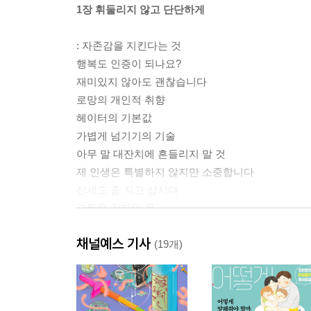
1장 휘둘리지 않고 단단하게
: 자존감을 지킨다는 것
행복도 인증이 되나요?
재미있지 않아도 괜찮습니다
로망의 개인적 취향
헤이터의 기본값
가볍게 넘기기의 기술
아무 말 대잔치에 흔들리지 말 것
제 인생은 특별하지 않지만 소중합니다
신세도 좀 지고 삽시다
고독은 각자의 몫
채널예스 기사
2장 애쓰지 않고 편안하게
(19개)
: 나답게 산다는 것
다른 사람이 되려 애쓰지 말 것