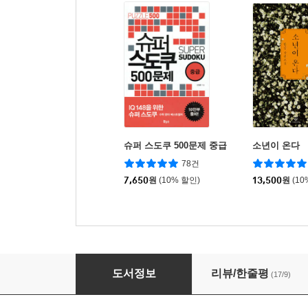
슈퍼 스도쿠 500문제 중급
소년이 온다
78건
7,650
원
(10% 할인)
13,500
원
(10
네모네모 로직 PLUS 1
도서정보
리뷰/한줄평
(17/9)