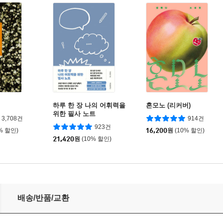
하루 한 장 나의 어휘력을
혼모노 (리커버)
위한 필사 노트
3,708건
914건
923건
% 할인)
16,200
원
(10% 할인)
21,420
원
(10% 할인)
배송/반품/교환