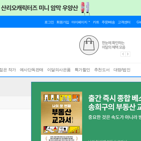
로그인
회원가입
마이페이지
카트
주문/배송
고객센터
Gl
젊은 작가
예사단독판매
이달의사은품
특가할인
추천도서
대량/법인