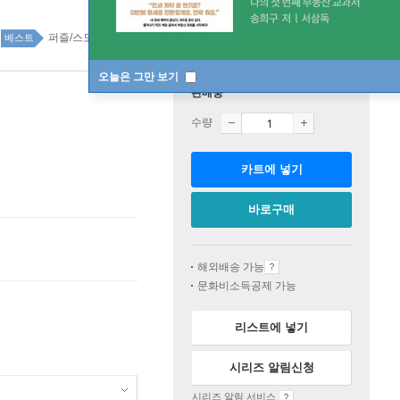
퍼즐/스도쿠/두뇌운동 74위
건강 취미 top100 2주
베스트
오늘은 그만 보기
판매중
수량
카트에 넣기
바로구매
해외배송 가능
문화비소득공제 가능
리스트에 넣기
시리즈 알림신청
시리즈 알림 서비스