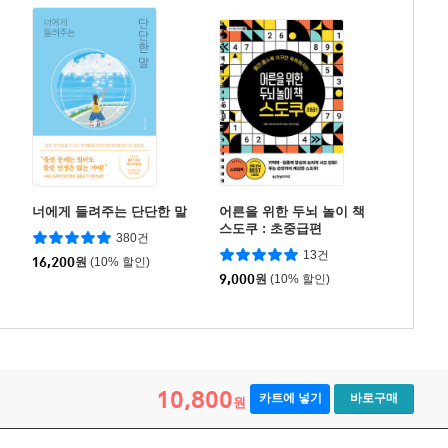
너에게 들려주는 단단한 말
어른을 위한 두뇌 놀이 책
스도쿠 : 초중급편
380건
13건
16,200
원
(10% 할인)
9,000
원
(10% 할인)
10,800
카트에 넣기
바로구매
원