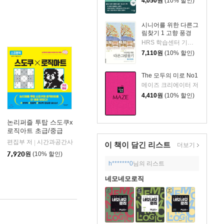
4,050
원
(10% 할인)
시니어를 위한 다른그
림찾기 1 고향 풍경
HRS 학습센터 기획/전지은 그림
7,110
원
(10% 할인)
The 모두의 미로 No1
메이즈 크리에이터 저
4,410
원
(10% 할인)
논리퍼즐 투탑 스도쿠x
로직아트 초급/중급
인
편집부 저
시간과공간사
|
이 책이 담긴
리스트
더보기
7,920
원
(10% 할인)
h*******0
님의 리스트
네모네모로직