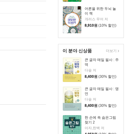
어른을 위한 두뇌 놀
이 책
개러스 무어 저
8,910
원
(10% 할인)
이 분야 신상품
더보기
큰 글자 매일 필사 : 주
역
다숲 저
8,400
원
(30% 할인)
큰 글자 매일 필사 : 명
언
다숲 저
8,400
원
(30% 할인)
한 손에 쏙 숨은그림
찾기 2
아자,한백 저