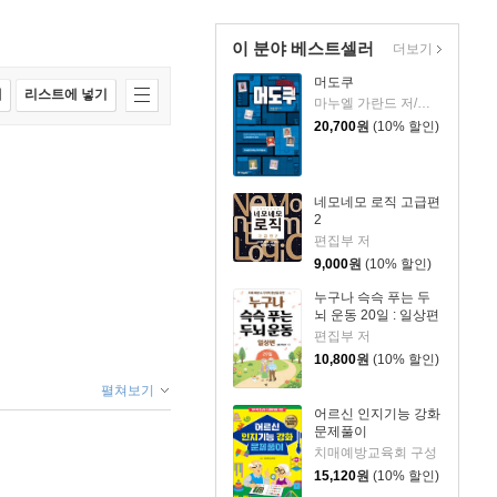
이 분야 베스트셀러
더보기
머도쿠
매
리스트에 넣기
마누엘 가란드 저/박나림 역
20,700
원
(10% 할인)
네모네모 로직 고급편
2
편집부 저
9,000
원
(10% 할인)
누구나 슥슥 푸는 두
뇌 운동 20일 : 일상편
편집부 저
10,800
원
(10% 할인)
펼쳐보기
어르신 인지기능 강화
문제풀이
치매예방교육회 구성
15,120
원
(10% 할인)