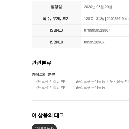
발행일
2020년 05월 20일
쪽수, 무게, 크기
128쪽 | 312g | 210*256*9m
ISBN13
9788959528967
ISBN10
895952896X
관련분류
카테고리 분류
국내도서
건강 취미
퍼즐/스도쿠/두뇌운동
두뇌운동/치
국내도서
건강 취미
퍼즐/스도쿠/두뇌운동
이 상품의 태그
#책으로놀자