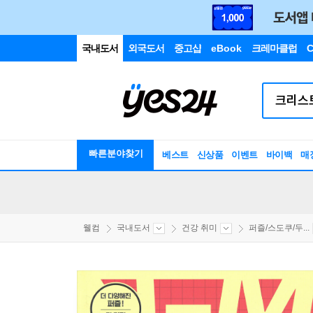
국내도서
외국도서
중고샵
eBook
크레마클럽
C
빠른분야찾기
베스트
신상품
이벤트
바이백
매
웰컴
국내도서
건강 취미
퍼즐/스도쿠/두...