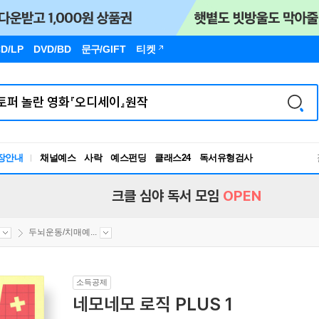
D/LP
DVD/BD
문구
/GIFT
티켓
장안내
채널예스
사락
예스펀딩
클래스24
독서유형검사
RBTI Lab
독서유형검사
크클 심야 독서 모임
OPEN
두뇌운동/치매예...
소득공제
네모네모 로직 PLUS 1