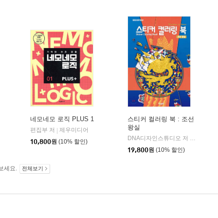
네모네모 로직 PLUS 1
스티커 컬러링 북 : 조선
왕실
편집부 저
제우미디어
|
DNA디자인스튜디오 저
DNA디자
|
10,800
원
(10% 할인)
19,800
원
(10% 할인)
보세요.
전체보기