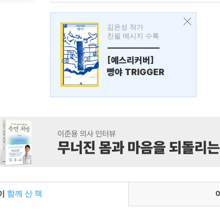
김은성 작가
친필 메시지 수록
---------------
[예스리커버]
빵야 TRIGGER
들이
함께 산 책