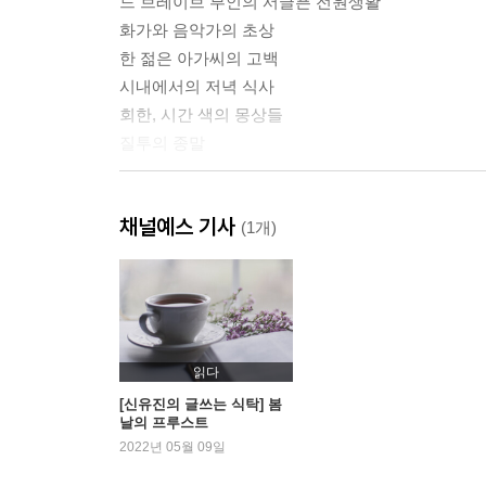
드 브레이브 부인의 서글픈 전원생활
화가와 음악가의 초상
한 젊은 아가씨의 고백
시내에서의 저녁 식사
회한, 시간 색의 몽상들
질투의 종말
옮긴이의 말
채널예스 기사
편집 후기
(1개)
읽다
[신유진의 글쓰는 식탁] 봄
날의 프루스트
2022년 05월 09일