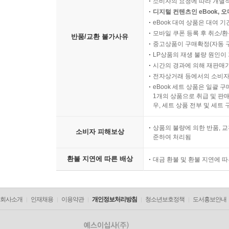
소비자의 요청에 따라 개별
디지털 컨텐츠인 eBook, 
eBook 대여 상품은 대여 기
모바일 쿠폰 등록 후 취소/환
반품/교환 불가사유
중고상품이 구매확정(자동 
LP상품의 재생 불량 원인이 기
시간의 경과에 의해 재판매가
전자상거래 등에서의 소비자
eBook 세트 상품은 일괄 
1개의 상품으로 취급 및 판매
우, 세트 상품 전부 및 세트
상품의 불량에 의한 반품, 교
소비자 피해보상
준하여 처리됨
환불 지연에 따른 배상
대금 환불 및 환불 지연에 
회사소개
인재채용
이용약관
개인정보처리방침
청소년보호정책
도서홍보안내