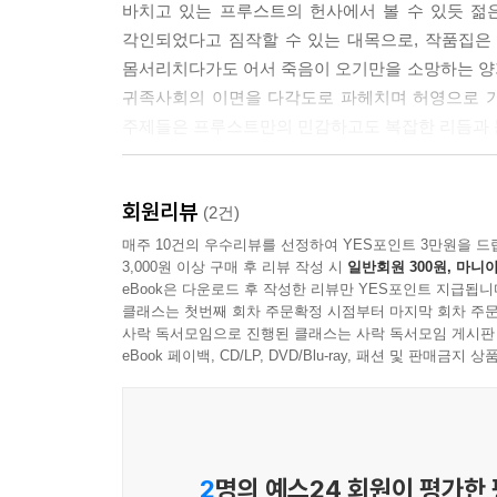
바치고 있는 프루스트의 헌사에서 볼 수 있듯 젊
각인되었다고 짐작할 수 있는 대목으로, 작품집은
몸서리치다가도 어서 죽음이 오기만을 소망하는 양
귀족사회의 이면을 다각도로 파헤치며 허영으로 가득
주제들은 프루스트만의 민감하고도 복잡한 리듬과 
프루스트가 『잃어버린 시간을 찾아서』의 1편 「
회원리뷰
일화는 유명하다. 그만큼 프루스트에게는 험난한 글
(2건)
『쾌락과 나날』의 영향이 컸다. 『쾌락과 나
매주 10건의 우수리뷰를 선정하여 YES포인트 3만원을 드
3,000원 이상 구매 후 리뷰 작성 시
일반회원 300원, 마니아
아이러니하게도 그가 문학사적 사건으로 남을 작품
eBook은 다운로드 후 작성한 리뷰만 YES포인트 지급됩니
은 결국 그만의 대작을 쓸 자양을 제공해준 셈이었
클래스는 첫번째 회차 주문확정 시점부터 마지막 회차 주문
내면의 글쓰기로 자신만의 첫발을 내딛었던 것이다
사락 독서모임으로 진행된 클래스는 사락 독서모임 게시판
eBook 페이백, CD/LP, DVD/Blu-ray, 패션 및 판매금
2
명의 예스24 회원이 평가한