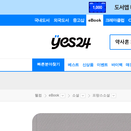
국내도서
외국도서
중고샵
eBook
크레마클럽
C
빠른분야찾기
베스트
신상품
이벤트
바이백
매
웰컴
eBook
소설
프랑스소설