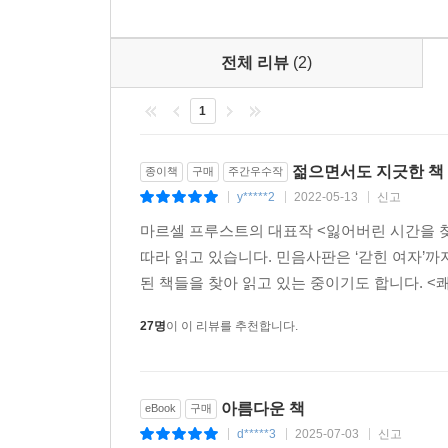
전체 리뷰
(2)
1
젊으면서도 지긋한 책
종이책
구매
주간우수작
y*****2
2022-05-13
신고
|
|
|
마르셀 프루스트의 대표작 <잃어버린 시간을 
따라 읽고 있습니다. 민음사판은 ‘갇힌 여자’까
된 책들을 찾아 읽고 있는 중이기도 합니다. <쾌락
27명
이 이 리뷰를 추천합니다.
아름다운 책
eBook
구매
d*****3
2025-07-03
신고
|
|
|