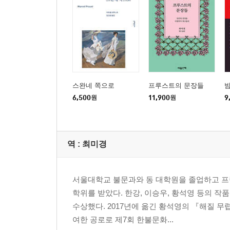
스완네 쪽으로
프루스트의 문장들
6,500
원
11,900
원
9
역 :
최미경
서울대학교 불문과와 동 대학원을 졸업하고 프
학위를 받았다. 한강, 이승우, 황석영 등의 
수상했다. 2017년에 옮긴 황석영의 『해질 무
여한 공로로 제7회 한불문화...