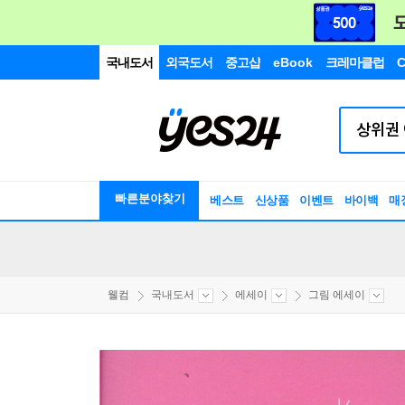
국내도서
외국도서
중고샵
eBook
크레마클럽
C
빠른분야찾기
베스트
신상품
이벤트
바이백
매
웰컴
국내도서
에세이
그림 에세이