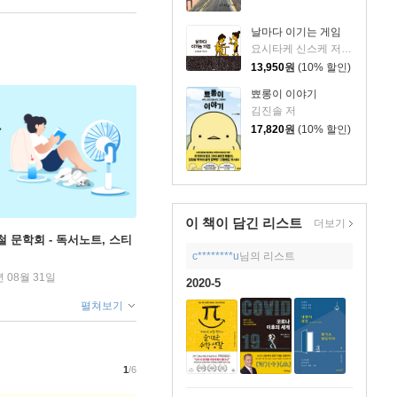
날마다 이기는 게임
요시타케 신스케 저/이소담 역
13,950
원
(10% 할인)
뾰롱이 이야기
김진솔 저
17,820
원
(10% 할인)
이 책이 담긴
리스트
더보기
철 문학회 - 독서노트, 스티
c********u
님의 리스트
년 08월 31일
2020-5
펼쳐보기
1
/6