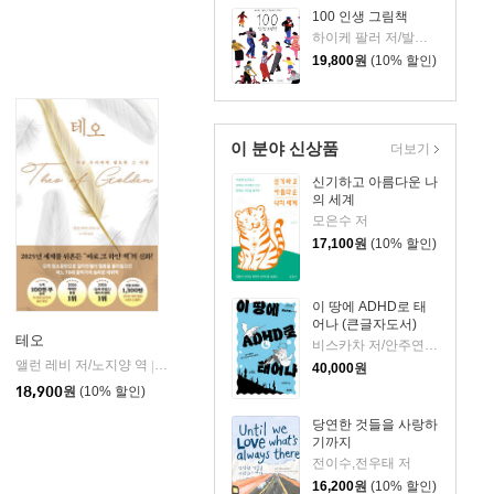
100 인생 그림책
하이케 팔러 저/발레리오 비달리 그림/김서정 역
19,800
원
(10% 할인)
이 분야 신상품
더보기
신기하고 아름다운 나
의 세계
모은수 저
17,100
원
(10% 할인)
이 땅에 ADHD로 태
어나 (큰글자도서)
테오
비스카차 저/안주연 감수
앨런 레비 저/노지양 역
오팬하우스
|
40,000
원
18,900
원
(10% 할인)
당연한 것들을 사랑하
기까지
전이수,전우태 저
16,200
원
(10% 할인)