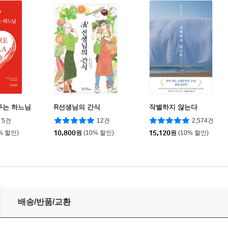
주는 하느님
R선생님의 간식
작별하지 않는다
5건
12건
2,574건
% 할인)
10,800
원
(10% 할인)
15,120
원
(10% 할인)
배송/반품/교환