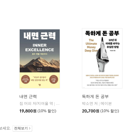
내면 근력
독하게 돈 공부
히읏
짐 머피 저/지여울 역
윌북(willbook)
박소연 저
메이븐
|
|
|
19,800
원
(10% 할인)
20,700
원
(10% 할인)
보세요.
전체보기