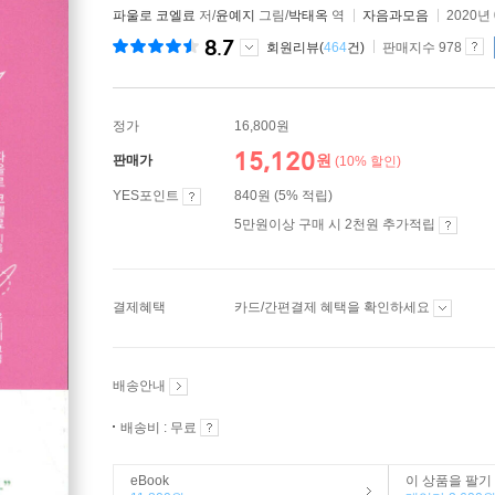
파울로 코엘료
저/
윤예지
그림/
박태옥
역
자음과모음
2020년
8.7
회원리뷰(
464
건)
판매지수 978
정가
16,800원
15,120
원
판매가
(10% 할인)
YES포인트
840원 (5% 적립)
5만원이상 구매 시 2천원 추가적립
결제혜택
카드/간편결제 혜택을 확인하세요
배송안내
배송비 : 무료
eBook
이 상품을 팔기