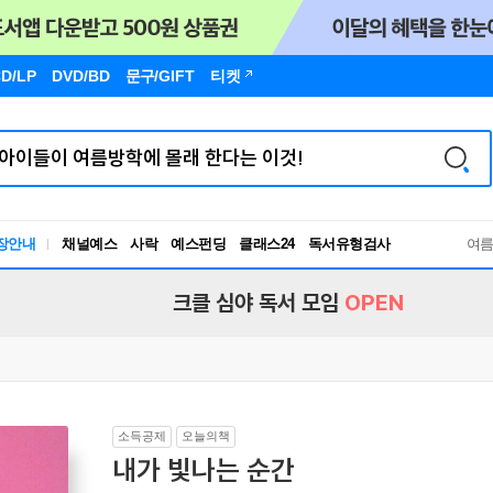
D/LP
DVD/BD
문구
/GIFT
티켓
장안내
채널예스
사락
예스펀딩
클래스24
독서유형검사
여
RBTI Lab
독서유형검사
크클 심야 독서 모임
OPEN
소득공제
오늘의책
내가 빛나는 순간