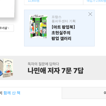
11,800원
매입가 2,600
프랑스
퐁피두센터 기획
[아트 팝업북]
트너샵
초현실주의
팝업 갤러리
들이
함께 산 책