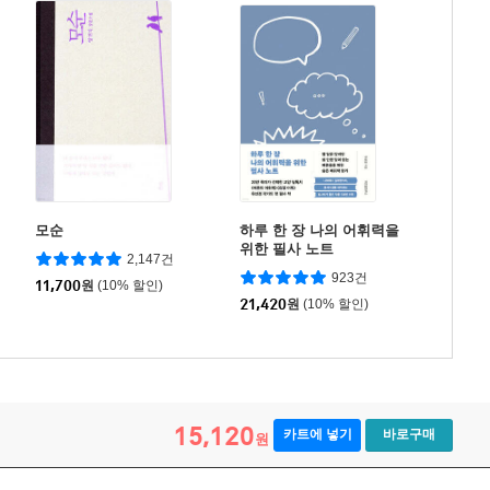
모순
하루 한 장 나의 어휘력을
위한 필사 노트
2,147건
923건
11,700
원
(10% 할인)
21,420
원
(10% 할인)
15,120
카트에 넣기
바로구매
원