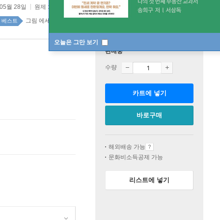
 05월 28일
원제 :
Shining moment
그림 에세이 97위
국내도서 top100 2주
베스트
오늘은 그만 보기
판매중
수량
카트에 넣기
바로구매
해외배송 가능
문화비소득공제 가능
리스트에 넣기