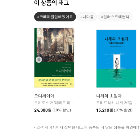
이 상품의 태그
#크레마클럽에있어요
#나다움
#일러스트예쁜책
오디세이아
니체의 초월자
호메로스 저/페테르 파울 루벤스 그림/박문재 역
현대지성
프리드리히 니체 저/김철 편역
|
24,300
원
(10% 할인)
15,210
원
(10% 할인)
검색 페이지에서 선택된 태그에 등록된 더 많은 상품을 확인해 