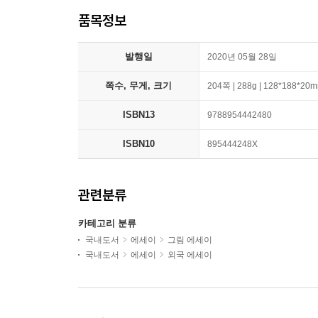
품목정보
발행일
2020년 05월 28일
쪽수, 무게, 크기
204쪽 | 288g | 128*188*20
ISBN13
9788954442480
ISBN10
895444248X
관련분류
카테고리 분류
국내도서
에세이
그림 에세이
국내도서
에세이
외국 에세이