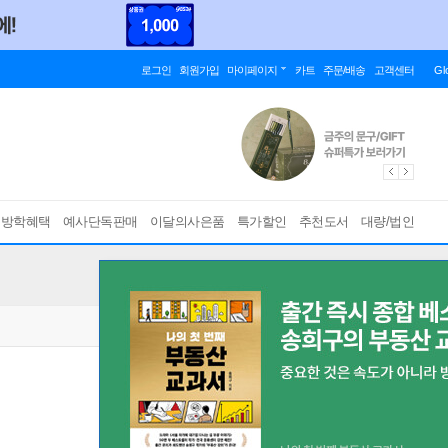
로그인
회원가입
마이페이지
카트
주문/배송
고객센터
Gl
름방학혜택
예사단독판매
이달의사은품
특가할인
추천도서
대량/법인