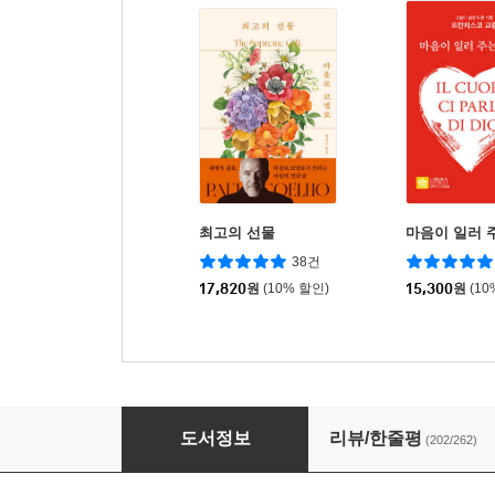
최고의 선물
마음이 일러 
38건
17,820
원
(10% 할인)
15,300
원
(10
내가 빛나는 순간
도서정보
리뷰/한줄평
(202/262)