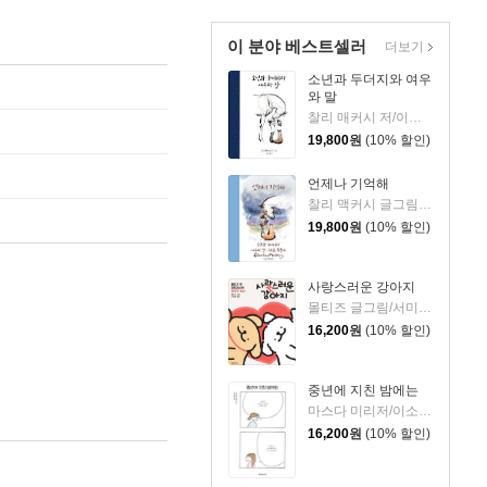
이 분야 베스트셀러
더보기
소년과 두더지와 여우
와 말
찰리 매커시 저/이진경 역
19,800
원
(10% 할인)
언제나 기억해
찰리 맥커시 글그림/이진경 역
19,800
원
(10% 할인)
사랑스러운 강아지
몰티즈 글그림/서미영 역
16,200
원
(10% 할인)
중년에 지친 밤에는
마스다 미리저/이소담 역
16,200
원
(10% 할인)