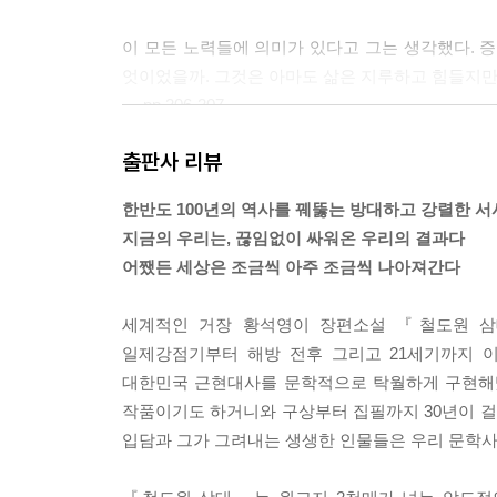
이 모든 노력들에 의미가 있다고 그는 생각했다.
엇이었을까. 그것은 아마도 삶은 지루하고 힘들지만
--- pp.206-207
출판사 리뷰
“너 굴뚝 위에 혼자 있는 거 같지?”
“할머니하구 이렇게 같이 있잖아요.”
한반도 100년의 역사를 꿰뚫는 방대하고 강렬한 서
그녀는 손자의 손목을 잡아 이끌었다.
지금의 우리는, 끊임없이 싸워온 우리의 결과다
“저어기 하늘에 별들 좀 보아. 수백 수천만의 사람이
어쨌든 세상은 조금씩 아주 조금씩 나아져간다
진오는 다시 어린것이 되어 할머니의 손을 잡고 영
--- p.213
세계적인 거장 황석영이 장편소설 『철도원 삼
일제강점기부터 해방 전후 그리고 21세기까지 
모녀는 저녁조차 먹지 못하고 고구마까지 빼앗겨 
대한민국 근현대사를 문학적으로 탁월하게 구현해냈
부르짖었다.
작품이기도 하거니와 구상부터 집필까지 30년이 
“같이 좀 살자, 못된 것들아. 같이 좀 살아.”
입담과 그가 그려내는 생생한 인물들은 우리 문학사
이진오는 그녀가 말하려던 충분한 한마디가 바로 이
“노동자가 높은 데로 올라와 사람들에게 자기 처지와