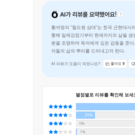
“방직공장에 취직하러 왔다가 혼자된 둘째 오빠를 위
AI가 리뷰를 요약했어요!
대한 여러가지 전설을 만들어”(94면)내곤 했는데,
모습을 보인 터였다. 특히, “누구든지 처음 만나
황석영의 "철도원 삼대"는 한국 근현대사의
놀라게” 해 “별명이 ‘신통방통 신금이’였다”(24
통해 일제강점기부터 현재까지의 삶을 생생
타고난 예지력으로 집안에 닥친 고난을 현명하게 
분을 조명하며 독자에게 깊은 감동을 준다.
자들의 삶의 뿌리를 드러내고자 한다.
여기 이 땅이 바로 우리의 현장이요 현실이다
우리는 우리의 힘을 믿을 수밖에 없다
AI 리뷰가 도움이 되었나요?
좋아요
0
황석영은 ‘작가의 말’을 통해 우리 근현대문
산업노동자들의 삶을 반영한 소설이 드물다는 점”
전면에 내세워 그들의 근현대 백여년에 걸친 삶
별점별로 리뷰를 확인해 보세
결과물이다. 문학평론가 한기욱은 “염상섭의 『
일제강점기와 분단의 역사, 현재의 노동운동까지를 
21%
1970년 단편소설 「탑」으로 조선일보 신춘문예에
0%
한국문학의 발전을 위해 반세기 동안 현역으로서 쉼
1%