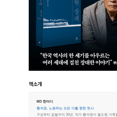
책소개
MD 한마디
황석영, 노동하는 모든 이를 향한 헌사
구상부터 집필까지 30년, 작가 황석영이 철도원 가