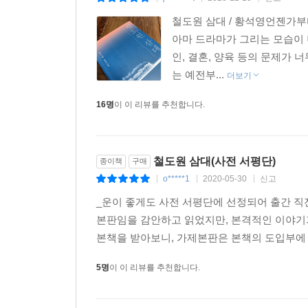
철도원 삼대 / 황석영언젠가부
아마 드라마가 그리는 모습이 너
인, 결혼, 양육 등의 문제가
는 예전부...
더보기
16명
이 이 리뷰를 추천합니다.
철도원 삼대(사전 서평단)
종이책
구매
o*****1
2020-05-30
신고
|
|
|
_운이 좋게도 사전 서평단에 선정되어 출간 직
본판임을 감안하고 읽었지만, 본격적인 이야기
본책을 받아보니, 가제본판은 본책의 도입부에 해당
5명
이 이 리뷰를 추천합니다.