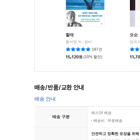
할매
모순
황석영 저
창비
양귀자
|
187건
15,120
원
(10% 할인)
11,7
배송/반품/교환 안내
배송 안내
예스24 배송
배송 구분
배송비 : 무료배송
안전하고 정확한 포장을 위해 