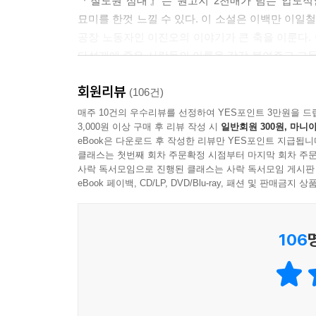
『철도원 삼대』는 원고지 2천매가 넘는 압도적
게 말했어. 어쨌든 세상은 조금씩 아주 조금씩 나아
묘미를 한껏 느낄 수 있다. 이 소설은 이백만 이
--- p.410
공장 노동자인 이진오의 이야기가 큰 축을 이룬다.
다섯개에 죽은 사람들의 이름을 각각 붙여주고 그들에
이진오는 지금 굴뚝 위에서 자신이 겪고 있는 외로움
‘신금이’, 어릴 적 동무 ‘깍새’, 금속노조 노동자
의 빛나는 창문들과 강변도로 위를 끊임없이 흘러
회원리뷰
이어져 자신에게 전해진 삶의 의미를 곱씹는다. “
(106건)
걸 실감한다. 그는 버려지거나 잊힌 것도 아니고 그
살아낸다.”(207면)
매주 10건의 우수리뷰를 선정하여 YES포인트 3만원을 드
3,000원 이상 구매 후 리뷰 작성 시
일반회원 300원, 마니아
--- p.412
eBook은 다운로드 후 작성한 리뷰만 YES포인트 지급됩니
공장이 밀집된 영등포지역을 중심으로 한 삼대의 
클래스는 첫번째 회차 주문확정 시점부터 마지막 회차 주문
울림을 준다. 기차를 보고 첫눈에 반했던 철도공
사락 독서모임으로 진행된 클래스는 사락 독서모임 게시판
아들도 형의 이름을 따라서 두쇠로 지었다가 민
eBook 페이백, CD/LP, DVD/Blu-ray, 패션 및 판매금
철도종사원양성소를 거쳐 당시 드물었던 조선인 기
공장노동자를 전전하며 독립운동가로 활동하다 투옥
106
실존인물이나 아지트 부부였다가 아들 장산을 낳게
맡았던 박선옥 등의 인물은 형제의 이야기를 더욱 
한편 황석영이 꿈처럼 그려내는 이야기 속에서 돋
세상을 뜨게 되자 백만의 누이동생 이막음이 형제