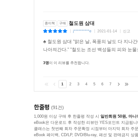
철도원 삼대
종이책
구매
j**********e
2021-01-14
신고
|
|
|
♣ 철도원 삼대 "맑은 날, 폭풍의 날도 다 지
나아져간다." "철도는 조선 백성들의 피와 눈물로
3명
이 이 리뷰를 추천합니다.
1
2
3
4
5
6
7
한줄평
(91건)
1,000원 이상 구매 후 한줄평 작성 시
일반회원 50원, 마니
eBook은 다운로드 후 작성한 리뷰만 YES포인트 지급됩니
클래스는 첫번째 회차 주문확정 시점부터 마지막 회차 주문
eBook 페이백, CD/LP, DVD/Blu-ray, 패션 및 판매금