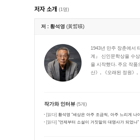
저자 소개
(1명)
저 :
황석영
(黃晳暎)
1943년 만주 장춘에서
계』 신인문학상을 수상
을 시작했다. 주요 작품
산》, 《오래된 정원》, 
작가와 인터뷰
(5개)
[읽다]
황석영 “세상은 아주 조금씩, 아주 느리게 나
[읽다]
“언제부터 소설이 거짓말의 대명사가 되었나” 