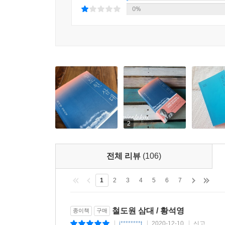
먼지에 지나지 않을지도 모”르며, “세상은 느리게
0%
말한다. ‘하늘도 아니고 땅도 아닌’ 사십오 미터 
여린 잎들이 무성해지듯 작가가 오래 품어온 ‘철
것이다. 더불어 대한민국을 살아가는 노동자로서 
해줄 작품으로 오래 기억될 것임을 믿어 의심치 않는
이것은 유년기의 추억이 깃든 내 고향의 이야기
채워넣으면서 한국 노동자들에게 헌정하려 한다.(작가의
2
전체 리뷰
(106)
1
2
3
4
5
6
7
철도원 삼대 / 황석영
종이책
구매
j********t
2020-12-10
신고
|
|
|