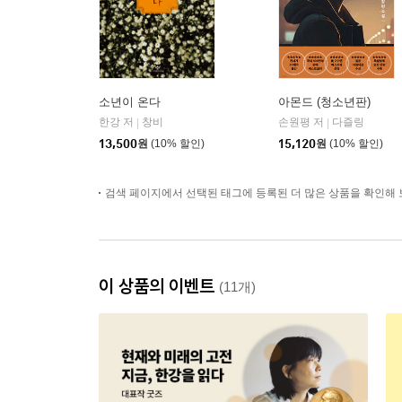
소년이 온다
아몬드 (청소년판)
한강 저
창비
손원평 저
다즐링
|
|
13,500
원
(10% 할인)
15,120
원
(10% 할인)
검색 페이지에서 선택된 태그에 등록된 더 많은 상품을 확인해 
이 상품의 이벤트
(11개)