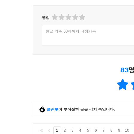
평점
한글 기준 50자까지 작성가능
83
명
클린봇
이 부적절한 글을 감지 중입니다.
1
2
3
4
5
6
7
8
9
10