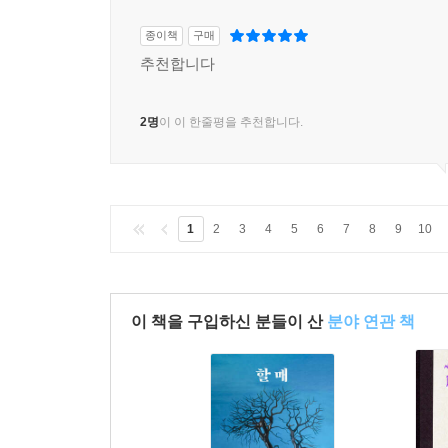
종이책
구매
추천합니다
2명
이 이 한줄평을 추천합니다.
1
2
3
4
5
6
7
8
9
10
이 책을 구입하신 분들이 산
분야 연관 책