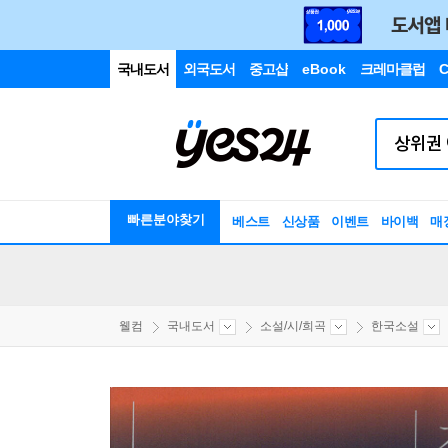
국내도서
외국도서
중고샵
eBook
크레마클럽
C
빠른분야찾기
베스트
신상품
이벤트
바이백
매
웰컴
국내도서
소설/시/희곡
한국소설