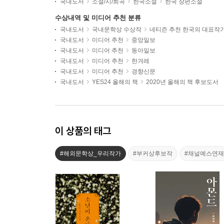
국내도서
소설/시/희곡
한국소설
한국 장편소설
수상내역 및 미디어 추천 분류
국내도서
국내문학상 수상작
네티즌 추천 한국의 대표작
국내도서
미디어 추천
중앙일보
국내도서
미디어 추천
동아일보
국내도서
미디어 추천
한겨레
국내도서
미디어 추천
경향신문
국내도서
YES24 올해의 책
2020년 올해의 책 후보도서
이 상품의 태그
#해외문학상_우리작가
#부커상후보작
#채널예스연재