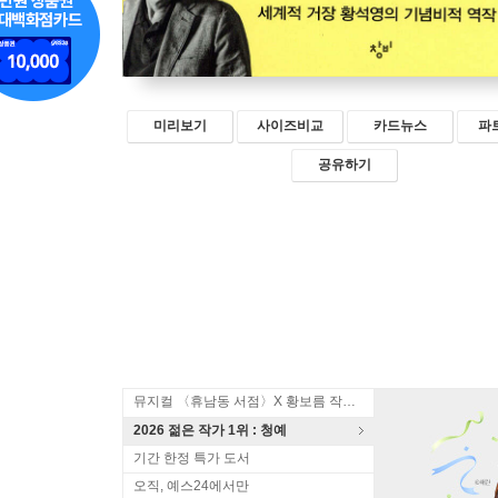
미리보기
사이즈비교
카드뉴스
파
공유하기
뮤지컬 〈휴남동 서점〉X 황보름 작가 북토크
2026 젊은 작가 1위 : 청예
기간 한정 특가 도서
오직, 예스24에서만