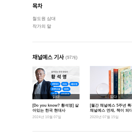
목차
철도원 삼대
작가의 말
채널예스 기사
(97개)
읽다
읽다
[Do you know? 황석영] 살
[월간 채널예스 5주년 특
아있는 한국 현대사
채널예스 연재, 책이 되다
이경미 감독 외
2024년 10월 07일
2020년 07월 15일