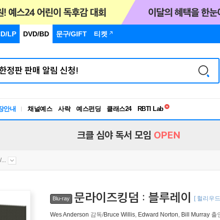
D/LP
DVD/BD
문구
/GIFT
티켓
독서유형검사
RBTI Lab
장안내
채널예스
사락
예스펀딩
클래스24
독서유형검사
크클 심야 독서 모임
OPEN
..
문라이즈킹덤 : 블루레이
[ 헐리우
Blu-ray
Wes Anderson
감독/
Bruce Willis
,
Edward Norton
,
Bill Murray
출