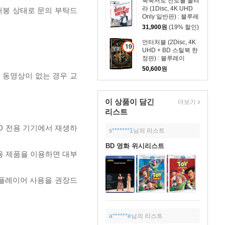
북북서로 진로를 돌려
상
라 (1Disc, 4K UHD
개봉 상태로 문의 부탁드
품
Only 일반판) : 블루레
이
31,900
원
(19% 할인)
언터처블 (2Disc, 4K
19
UHD + BD 스틸북 한
세
정판) : 블루레이
이
50,600
원
, 동영상이 없는 경우 교
상
상
품
이 상품이 담긴
더보기
리스트
D 전용 기기에서 재생하
s*******1
님의 리스트
BD 영화 위시리스트
전용 제품을 이용하면 대부
 플레이어 사용을 권장드
a******e
님의 리스트