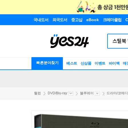
국내도서
외국도서
중고샵
eBook
크레마클럽
C
빠른분야찾기
베스트
신상품
이벤트
바이백
매
웰컴
DVD/Blu-ray
블루레이
드라마/코메디/.