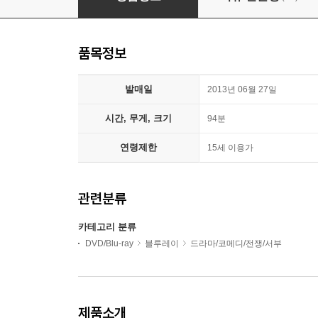
품목정보
발매일
2013년 06월 27일
시간, 무게, 크기
94분
연령제한
15세 이용가
관련분류
카테고리 분류
DVD/Blu-ray
블루레이
드라마/코메디/전쟁/서부
제품소개