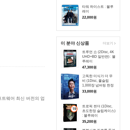
타워 하이스트 : 블루
레이
22,000
원
이 분야 신상품
더보기
트루먼 쇼 (2Disc, 4K
UHD+BD 일반판) : 블
루레이
47,300
원
고독한 미식가 더 무
비 (1Disc, 풀슬립
1,000장 넘버링 한정
판) : 블루레이
33,000
원
프트웨어 최신 버전의 업
트로픽 썬더 (1Disc,
19
초도한정 슬립케이스)
세
: 블루레이
이
35,200
원
상