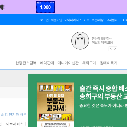
로그인
회원가입
마이페이지
카트
주문/배송
고객센터
Gl
한정판스틸북
예약판매
애니메이션관
해외구매
원데이특가
드 최강 연기파 배우 총출동! “전세계 평단과 관객을 사로잡은 마법 같은 영화” ]
연
아트서비스
2013년 06월 27일
원서 :
Moonrise Kingdom