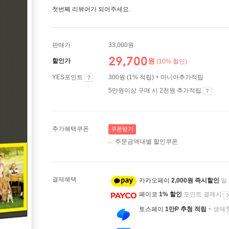
첫번째 리뷰어가 되어주세요.
판매가
33,000원
29,700
원
할인가
(10% 할인)
YES포인트
300원 (1% 적립) + 마니아추가적립
5만원이상 구매 시 2천원 추가적립
추가혜택쿠폰
쿠폰받기
주문금액대별 할인쿠폰
결제혜택
카카오페이
2,000원 즉시할인
일
페이코
1% 할인
포인트 결제시
토스페이
1만P 추첨 적립
+ 생애