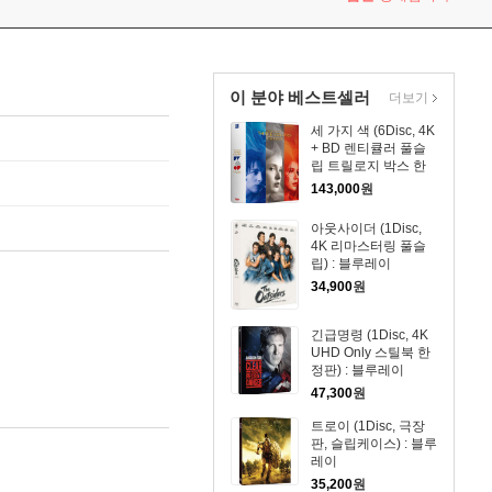
이 분야 베스트셀러
더보기
세 가지 색 (6Disc, 4K
+ BD 렌티큘러 풀슬
립 트릴로지 박스 한
정판) : 블루레이
143,000
원
아웃사이더 (1Disc,
4K 리마스터링 풀슬
립) : 블루레이
34,900
원
긴급명령 (1Disc, 4K
UHD Only 스틸북 한
정판) : 블루레이
47,300
원
트로이 (1Disc, 극장
판, 슬립케이스) : 블루
레이
35,200
원