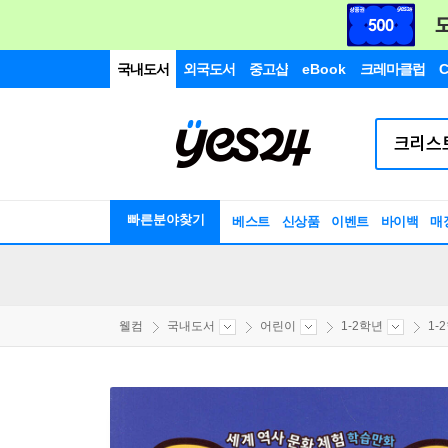
국내도서
외국도서
중고샵
eBook
크레마클럽
C
빠른분야찾기
베스트
신상품
이벤트
바이백
매
웰컴
국내도서
어린이
1-2학년
1-