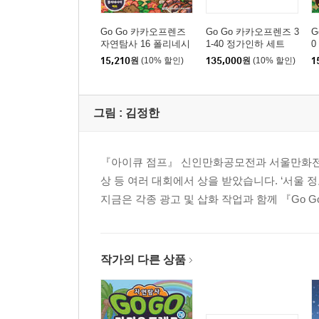
Go Go 카카오프렌즈
Go Go 카카오프렌즈 3
G
자연탐사 16 폴리네시
1-40 정가인하 세트
0
아 제도
15,210
원
(10% 할인)
135,000
원
(10% 할인)
1
그림 :
김정한
『아이큐 점프』 신인만화공모전과 서울만화전, 
상 등 여러 대회에서 상을 받았습니다. ‘서울 
지금은 각종 광고 및 삽화 작업과 함께 『Go 
작가의 다른 상품