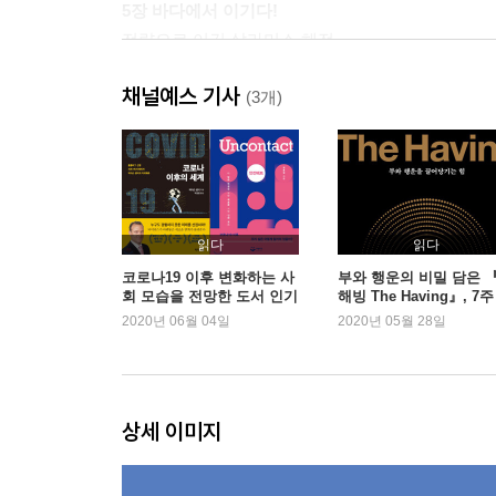
5장 바다에서 이기다!
전략으로 이긴 살라미스 해전
채널예스 기사
6장 스파르타vs아테네
(3개)
파르테논 신전과 펠로폰네소스 전쟁
7장 세계 정복을 꿈꾼 알렉산더
세계 정복을 꿈꾼 알렉산더
읽다
읽다
8장 평화의 축제 올림픽
코로나19 이후 변화하는 사
부와 행운의 비밀 담은 
회 모습을 전망한 도서 인기
해빙 The Having』, 7주
평화로운 스포츠 축제 올림픽
속 1위
2020년 06월 04일
2020년 05월 28일
부록 _ 컬러링/연표
상세 이미지