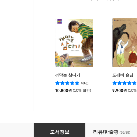
까막눈 삼디기
도깨비 손님
49건
10,800
원
(10% 할인)
9,900
원
(10%
Go Go 카카오프렌즈 14 그리스
도서정보
리뷰/한줄평
(55/98)