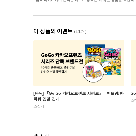
이 상품의 이벤트
(11개)
[단독] 『Go Go 카카오프렌즈 시리즈』 - 책모양/만
G
화컷 양면 집게
소
소진시