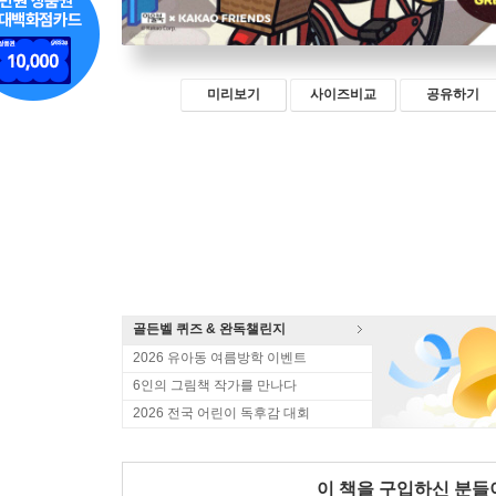
미리보기
사이즈비교
공유하기
골든벨 퀴즈 & 완독챌린지
2026 유아동 여름방학 이벤트
6인의 그림책 작가를 만나다
2026 전국 어린이 독후감 대회
이 책을 구입하신 분