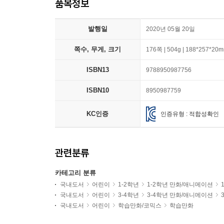
품목정보
발행일
2020년 05월 20일
쪽수, 무게, 크기
176쪽 | 504g | 188*257*20
ISBN13
9788950987756
ISBN10
8950987759
KC인증
인증유형 : 적합성확인
관련분류
카테고리 분류
국내도서
어린이
1-2학년
1-2학년 만화/애니메이션
국내도서
어린이
3-4학년
3-4학년 만화/애니메이션
국내도서
어린이
학습만화/코믹스
학습만화