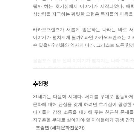
될까 하는 호기심에서 이야기가 시작되었다. 매력
상상력을 자극하는 짜릿한 모험은 독자들의 마음을
카카오프렌즈가 새롭게 방문하는 나라는 바로 서
이야기가 펼쳐지게 될까? 과연 카카오프렌즈는 이
수 있을까? 신화와 역사의 나라, 그리스로 모두 함께
올림포스 열두 신의 이야기가 펼쳐지는 나라 그리
그리스 문명은 어떻게 서양 전역에 전파되었을까?
추천평
제우스를 비롯한 올림포스 열두 신 이야기의 무대
그리스 신화는 건축, 조각, 이야기 등의 형태로 남
21세기는 다원화 시대다. 세계를 무대로 활동하
플라톤, 아리스토텔레스와 같이 세계의 철학사에 한
문화에 대해 관심을 갖게 하려면 호기심이 왕성한 
아이들의 감정 소통을 대신해 주는 친근한 존재들
신선한 음식과 산토리니 같은 아름다운 풍경의 
지구촌을 무대로 살아가야 할 아이들에게 평생 간직
얼마나 될까? 깨진 도자기 조각으로 나라의 추방
- 조승연 (세계문화전문가)
소식을 알리기 위해 드넓은 평야를 뛰었던 어느 