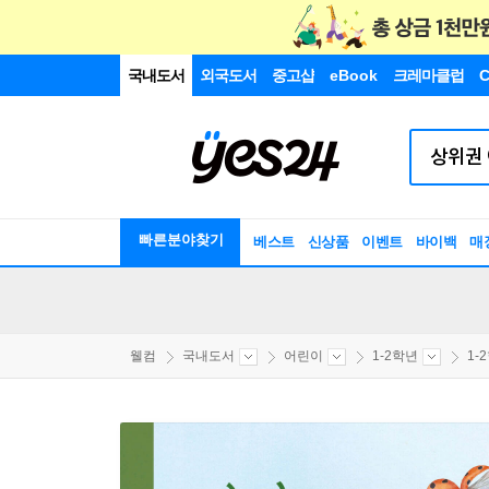
국내도서
외국도서
중고샵
eBook
크레마클럽
C
빠른분야찾기
베스트
신상품
이벤트
바이백
매
웰컴
국내도서
어린이
1-2학년
1-