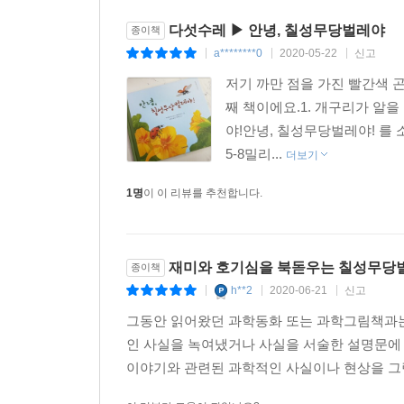
다섯수레 ▶ 안녕, 칠성무당벌레야
종이책
a********0
2020-05-22
신고
|
|
|
저기 까만 점을 가진 빨간색
째 책이에요.1. 개구리가 알을 
야!안녕, 칠성무당벌레야! 를 소개합
5-8밀리...
더보기
1명
이 이 리뷰를 추천합니다.
재미와 호기심을 북돋우는 칠성무당
종이책
h**2
2020-06-21
신고
|
|
|
그동안 읽어왔던 과학동화 또는 과학그림책과는
인 사실을 녹여냈거나 사실을 서술한 설명문에 
이야기와 관련된 과학적인 사실이나 현상을 그림