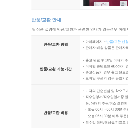
반품/교환 안내
※ 상품 설명에 반품/교환과 관련한 안내가 있는경우 아래 
마이페이지 >
반품/교환 신청
반품/교환 방법
판매자 배송 상품은 판매자와
출고 완료 후 10일 이내의 
디지털 콘텐츠인 eBook의 
반품/교환 가능기간
중고상품의 경우 출고 완료일
모바일 쿠폰의 경우 유효기간(
고객의 단순변심 및 착오구
직수입양서/직수입일서중 일
단, 아래의 주문/취소 조건인
오늘 00시 ~ 06시 30분 
반품/교환 비용
오늘 06시 30분 이후 주문
직수입 음반/영상물/기프트 