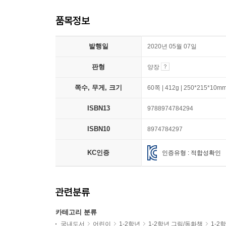
품목정보
발행일
2020년 05월 07일
판형
양장
쪽수, 무게, 크기
60쪽 | 412g | 250*215*10m
ISBN13
9788974784294
ISBN10
8974784297
KC인증
인증유형 : 적합성확인
관련분류
카테고리 분류
국내도서
어린이
1-2학년
1-2학년 그림/동화책
1-2