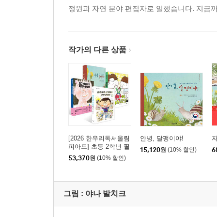
정원과 자연 분야 편집자로 일했습니다. 지금까
작가의 다른 상품
[2026 한우리독서올림
안녕, 달팽이야!
자
피아드] 초등 2학년 필
15,120
원
(10% 할인)
6
독서 세트
53,370
원
(10% 할인)
그림 :
야나 발치크