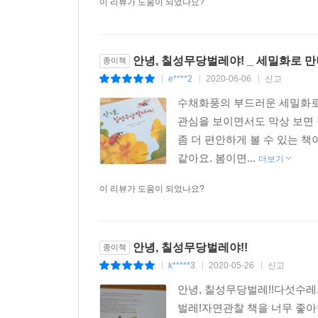
이 리뷰가 도움이 되었나요?
안녕, 칠성무당벌레야! _ 세밀화로 
종이책
e****2
2020-06-06
신고
|
|
|
수채화풍의 부드러운 세밀화로
관심을 보이면서도 막상 보면
좀 더 편안하게 볼 수 있는 
같아요. 봄이면...
더보기
이 리뷰가 도움이 되었나요?
안녕, 칠성무당벌레야!!
종이책
k*****3
2020-05-26
신고
|
|
|
안녕, 칠성무당벌레!!다섯수레의
벌레!자연관찰 책을 너무 좋아