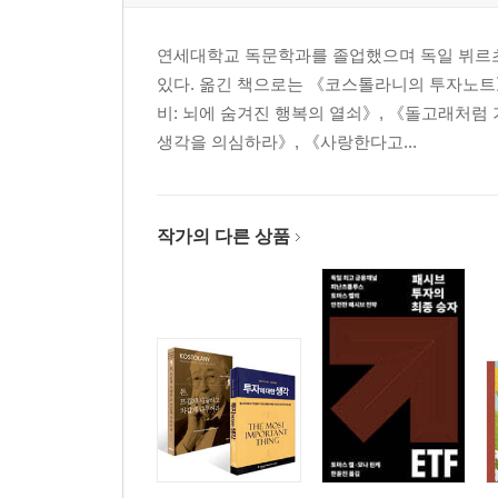
연세대학교 독문학과를 졸업했으며 독일 뷔르
있다. 옮긴 책으로는 《코스톨라니의 투자노트》
비: 뇌에 숨겨진 행복의 열쇠》, 《돌고래처럼
생각을 의심하라》, 《사랑한다고...
작가의 다른 상품