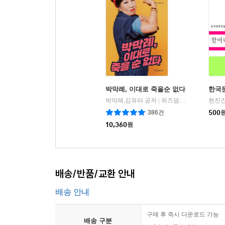
박막례, 이대로 죽을순 없다
한국문
박막례,김유라 공저
위즈덤하우스
현진건
|
386건
500
10,360
원
배송/반품/교환 안내
배송 안내
구매 후 즉시 다운로드 가능
배송 구분