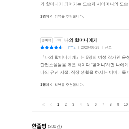
가 할머니가 되어가는 모습과 시어머니의 모습 
1명
이 이 리뷰를 추천합니다.
나의 할머니에게
종이책
구매
l***a
2020-06-29
신고
|
|
|
『나의 할머니에게』는 6명의 여성 작가인 윤성
단편소설들을 엮은 책이다.'할머니'하면 나에게
나의 유년 시절, 직장 생활을 하시는 어머니를 
1명
이 이 리뷰를 추천합니다.
1
2
3
4
5
6
7
8
9
10
한줄평
(200건)