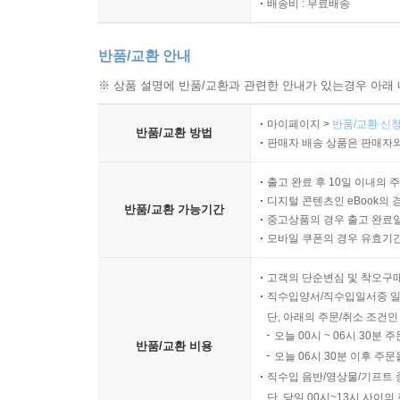
배송비 : 무료배송
반품/교환 안내
※ 상품 설명에 반품/교환과 관련한 안내가 있는경우 아래 
마이페이지 >
반품/교환 신청
반품/교환 방법
판매자 배송 상품은 판매자와
출고 완료 후 10일 이내의 
디지털 콘텐츠인 eBook의 
반품/교환 가능기간
중고상품의 경우 출고 완료일
모바일 쿠폰의 경우 유효기간(
고객의 단순변심 및 착오구
직수입양서/직수입일서중 일
단, 아래의 주문/취소 조건인
오늘 00시 ~ 06시 30분 
반품/교환 비용
오늘 06시 30분 이후 주문
직수입 음반/영상물/기프트 
단, 당일 00시~13시 사이