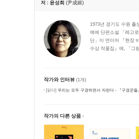
저 :
윤성희
(尹成姬)
1973년 경기도 수원 
예에 단편소설 「레고로 
단」이 연이어 『현장 비
수상 작품집』에, 「그림
작가와 인터뷰
(1개)
[읽다]
우리는 모두 구경하면서 자란다 - 『구경꾼
작가의 다른 상품