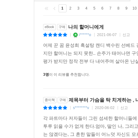
문제 등을 SF적 상상력으로 첨예하게 보여준다.
1
2
3
4
5
6
7
8
9
10
우리가 기억해야 할 여자 어른의 이야기
나의 할머니에게
eBook
구매
i******o
2021-06-07
신고
|
|
|
문학평론가 황예인은 “이 할머니들의 이야기를 읽는
어제 꾼 꿈 윤성희 흑설탕 캔디 백수린 선베드 
그렇다면 좌충우돌하며 성장하는 어린 여성들, 연대
지만 할머니는 되지 못한.. 손주가 태어나면 구
분명한 것은, 이전보다 선명해진 할머니라는 존재가
평가 받지만 정작 전부 다 내어주며 살아온 난실
작품들이 “노년에 대한 통념과 편견을 깨뜨리고 
신비를, 한세상을 건너가면서 겪고 감당했던 그 모
3명
이 이 리뷰를 추천합니다.
팍팍한 현실을 홀로 감내하며 살다가도 어쩐지 울
미성숙하다고 느껴질 때, 그리고 우물쭈물하며 삶
제목부터 가슴을 탁 치게하는 ,
종이책
구매
마음 한편이 따뜻해지는 경이로운 위로를 건네줄 것
s********v
2020-06-02
신고
|
|
|
각 파트마다 저자들이 그린 섬세한 할머니들에 
투루 읽을 수가 없게 한다.엄마, 딸인 나, 
는 않겠다는, 그 흔한 말들이 어느덧 자신도 모