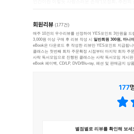
인간이란 이렇듯 사랑스러운 존재”(오정희, 추천의 
『나의 할머니에게』는 사회 곳곳에서 여전히 소
회원리뷰
‘할머니’들의 이름을 제대로 불러보고 싶다는 마음에
(177건)
강화길, 손보미, 최은미, 손원평)이 유해한 시대를
매주 10건의 우수리뷰를 선정하여 YES포인트 3만원을 드
3,000원 이상 구매 후 리뷰 작성 시
일반회원 300원, 마니아
그려냈다. 가족의 의미가 흐려져가는 시대에도 부모
eBook은 다운로드 후 작성한 리뷰만 YES포인트 지급됩니
의해 자신의 이름을 지우고도 한 시대를 오롯이 
클래스는 첫번째 회차 주문확정 시점부터 마지막 회차 주문
있어왔지만 정확하게 응시된 적은 없었던 여성들”(황
사락 독서모임으로 진행된 클래스는 사락 독서모임 게시판
eBook 페이백, CD/LP, DVD/Blu-ray, 패션 및 판매금
누구도 주목하지 않았던 ‘할머니’의 존재성을 전면
177
‘여자 어른’으로서 할머니는 여전히 우리와 같은 
우리의 할머니들은 관절염과 우울증에 시달리면서도,
있다. 남편에게도 가정에서의 동등한 권위를 (아
할머니들은 왜 여전히 인생을 충실히 살아낸 어른으
이 책은 누구도 주목하지 않았던 ‘할머니’의 존재성
별점별로 리뷰를 확인해 보세
꿈」은 남편의 제삿날에도 연락하지 않는 자식들에