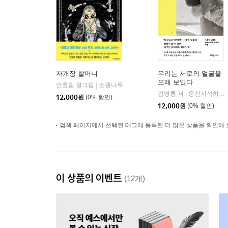
자개장 할머니
우리는 서로의 얼굴을
오래 보았다
안효림 글그림
소원나무
|
김영롱 저
웅진지식하우스
|
12,000
원
(0% 할인)
12,000
원
(0% 할인)
검색 페이지에서 선택된 태그에 등록된 더 많은 상품을 확인해 
이 상품의 이벤트
(12개)