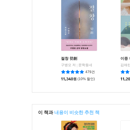
절창 切創
이중
구병모 저
문학동네
김애란
|
479건
11,340
원
(10% 할인)
11,2
이 책과
내용이 비슷한 추천 책