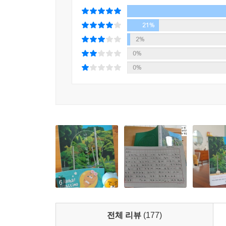
화자의 주문을 생생한 문장으로 풀어낸다.
21%
2020년 현대문학상을 수상한 백수린의 「흑설탕
2%
믿었”지만, 결국엔 “낯선 섬에 홀로 표착한 것 같
0%
0%
2020년 젊은작가상 대상을 수상한 강화길의 최신작
“자신이 세상을 떠난 뒤 혼자 남을” 손녀를 걱정하
구성으로 속도감 있게 그려낸다.
젊은작가상 최다 수상자인 손보미의 「위대한 유산」은
적 이 집에서 가정부로 일했던 아주머니와 조우하면
2018년 대산문학상을 수상한 최은미의 「11월행」
무언가를 (……) 영영 두고 오게” 되는 화자를 통
6
25만 부 베스트셀러이자 아시아권 소설로는 최초
전체 리뷰
(177)
정원”이라는 우아한 이름을 가지고도 그저 “늙은 여