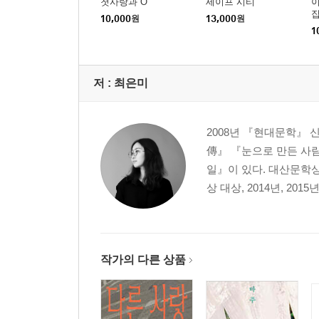
첫사랑과 O
세이프 시티
집
10,000
원
13,000
원
1
저 :
최은미
2008년 『현대문학』
傳』 『눈으로 만든 사람
일』이 있다. 대산문학
상 대상, 2014년, 20
작가의 다른 상품