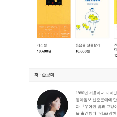
캐스팅
웃음을 선물할게
2
10,400
원
10,800
원
1
저 :
손보미
1980년 서울에서 태어났
동아일보 신춘문예에 단
과 『우아한 밤과 고양
을 출간했다. ‘망드(망한 