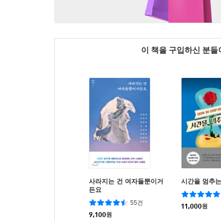
이 책을 구입하신 분
사라지는 건 여자들뿐이거
시간을 멈추는
든요
55건
11,000
원
9,100
원