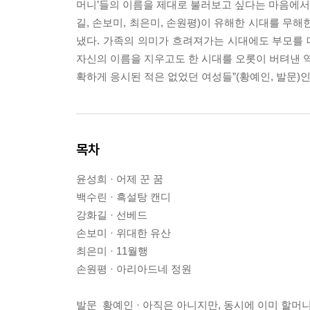
머니’들의 이름을 제대로 불러보고 싶다는 마음에서 
길, 손보미, 최은미, 손원평)이 유해한 시대를 무
냈다. 가족의 의미가 흐려져가는 시대에도 부모를 
자신의 이름을 지우고도 한 시대를 오롯이 버텨낸 역
확하게 응시된 적은 없었던 여성들”(황예인, 발문)인
목차
윤성희 · 어제 꾼 꿈
백수린 · 흑설탕 캔디
강화길 · 선베드
손보미 · 위대한 유산
최은미 · 11월행
손원평 · 아리아드네 정원
발문_황예인 · 아직은 아니지만, 동시에 이미 할머