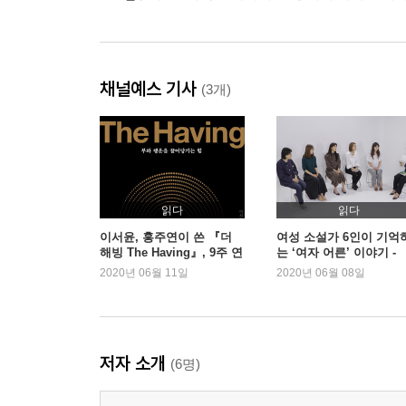
채널예스 기사
(3개)
읽다
읽다
이서윤, 홍주연이 쓴 『더
여성 소설가 6인이 기억
해빙 The Having』, 9주 연
는 ‘여자 어른’ 이야기 -
속 1위
『나의 할머니에게』
2020년 06월 11일
2020년 06월 08일
저자 소개
(6명)