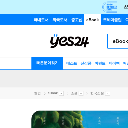
국내도서
외국도서
중고샵
eBook
크레마클럽
C
빠른분야찾기
베스트
신상품
이벤트
바이백
매
웰컴
eBook
소설
한국소설