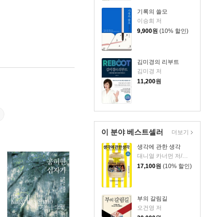
기록의 쓸모
이승희 저
9,900
원
(10% 할인)
김미경의 리부트
김미경 저
11,200
원
이 분야 베스트셀러
더보기
생각에 관한 생각
대니얼 카너먼 저/이창신 역
17,100
원
(10% 할인)
부의 갈림길
오건영 저