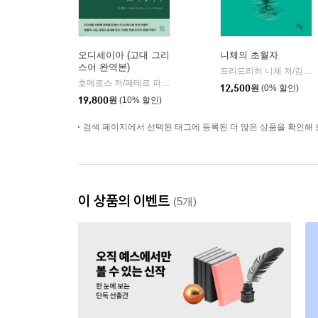
오디세이아 (고대 그리
니체의 초월자
스어 완역본)
프리드리히 니체 저/김철 편역
호메로스 저/페테르 파울 루벤스 그림/박문재 역
현대지성
|
12,500
원
(0% 할인)
19,800
원
(10% 할인)
검색 페이지에서 선택된 태그에 등록된 더 많은 상품을 확인해 
이 상품의 이벤트
(5개)