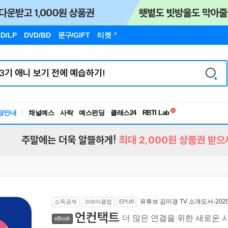
D/LP
DVD/BD
문구
/GIFT
티켓
독서유형검사
장안내
채널예스
사락
예스펀딩
클래스24
RBTI Lab
독서유형검사
주말에는 더욱 알뜰하게!
최대 2,000원 상품권 받으
유튜브 김미경 TV 소개도서-2020
소득공제
크레마클럽
EPUB
언컨택트
더 많은 연결을 위한 새로운 
eBook