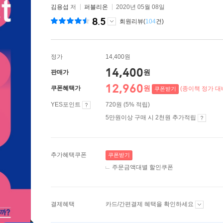
김용섭
저
퍼블리온
2020년 05월 08일
8.5
회원리뷰(
104
건)
정가
14,400원
14,400
원
판매가
12,960
원
쿠폰혜택가
(종이책 정가 대비
쿠폰받기
YES포인트
720원 (5% 적립)
5만원이상 구매 시 2천원 추가적립
추가혜택쿠폰
쿠폰받기
주문금액대별 할인쿠폰
결제혜택
카드/간편결제 혜택을 확인하세요