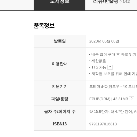
도서정보
리뷰/한줄평
(43/61)
품목정보
발행일
2020년 05월 08일
배송 없이 구매 후 바로 읽
제한없음
이용안내
TTS 가능
저작권 보호를 위해 인쇄 기
지원기기
크레마 /PC(윈도우 - 4K 모
파일/용량
EPUB(DRM) | 43.31MB
글자 수/페이지 수
약 15.9만자, 약 4.7만 단어, 
ISBN13
9791197016813