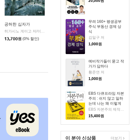
20,000
원
무려 160+ 평생공부
공허한 십자가
주식 부동산 경제 상
k)
히가시노 게이고 저/이선희 역
자음과모음
|
식
김일구 저
13,700
원
(0% 할인)
1,000
원
예비작가들이 묻고 작
가가 답하다
황준연 저
1,000
원
EBS 다큐프라임 자본
주의 : 쉬지 않고 일하
는데 나는 왜 이렇게
살기 힘든가
EBS 자본주의 제작팀 저/EBS MEDIA 기획
15,400
원
이 분야 신상품
더보기