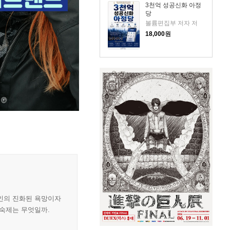
3천억 성공신화 아정
당
볼륨편집부 저자 저
18,000
원
대인의 진화된 욕망이자
 숙제는 무엇일까.