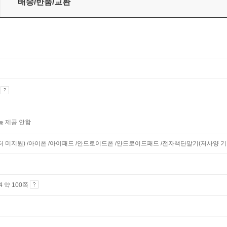
배송/반품/교환
기
능 제공 안함
니터 미지원) /아이폰 /아이패드 /안드로이드폰 /안드로이드패드 /전자책단말기(저사양 기기 
A4 약 100쪽