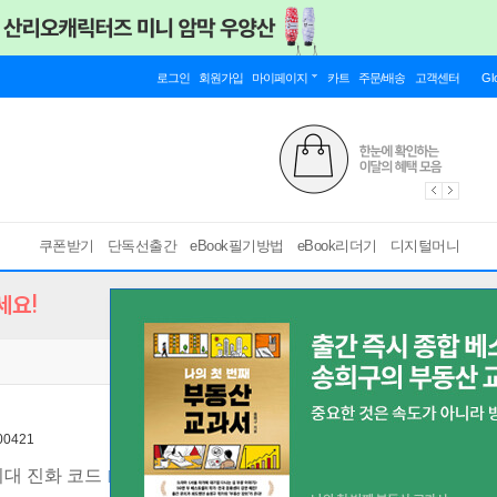
로그인
회원가입
마이페이지
카트
주문/배송
고객센터
Gl
쿠폰받기
단독선출간
eBook필기방법
eBook리더기
디지털머니
세요!
0421
시대 진화 코드
[ EPUB ]