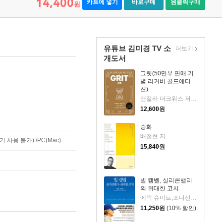
14,400
카트에 넣기
바로구매
원클릭구매
원
유튜브 김미경 TV 소
더보기
개도서
그릿(50만부 판매 기
념 리커버 골드에디
션)
앤절라 더크워스 저/김미정 역
12,600
원
승화
배철현 저
사용 불가) /PC(Mac)
15,840
원
빌 캠벨, 실리콘밸리
의 위대한 코치
에릭 슈미트,조너선 로젠버그,앨런 이글 저/김민주,이엽 역
11,250
원
(10% 할인)