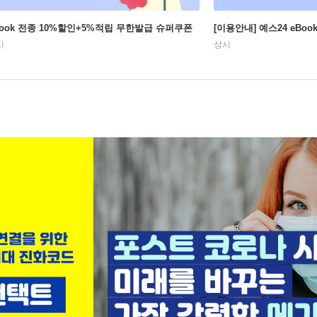
Book 전종 10%할인+5%적립 무한발급 슈퍼쿠폰
[이용안내] 예스24 eBo
시
상시