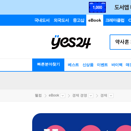
국내도서
외국도서
중고샵
eBook
크레마클럽
C
빠른분야찾기
베스트
신상품
이벤트
바이백
매
웰컴
eBook
경제 경영
경제