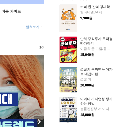
커피 한 잔의 경제학
ok 이용 가이드
현다니엘,AI 저
9,900
원
펼쳐보기
만화 주식투자 무작정
따라하기
1
/3
이금희 글,그림/윤재수 원작
15,040
원
쏘쿨의 구축명품 아파
트 내집마련
쏘쿨 저
20,000
원
아이디어 사업성 평가
하는 방법
볼륨편집부 저자 저
18,000
원