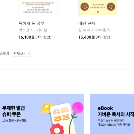
독하게 돈 공부
내면 근력
히읏
박소연 저
메이븐
짐 머피 저/지여울 역
윌북(willboo
|
|
|
16,100
원
(0% 할인)
15,400
원
(0% 할인)
보세요.
전체보기