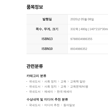
품목정보
발행일
2020년 05월 08일
쪽수, 무게, 크기
332쪽 | 480g | 140*210*30
ISBN13
9788934986355
ISBN10
8934986352
관련분류
카테고리 분류
국내도서
사회 정치
교육
교육학 일반
국내도서
사회 정치
교육
교육문제/비평
국내도서
에세이
한국 에세이
수상내역 및 미디어 추천 분류
국내도서
미디어 추천
동아일보