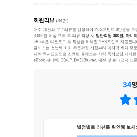
되었다.” _‘교사 이후의 삶을 준비해야 하는 이유’
---「가끔은 TMI도 필요하다」중에서
회원리뷰
안정성, 워라밸 너머의 현실에 대한 솔직한 고백
(34건)
10대의 스라밸Study-Life-Balance은 누구
매주 10건의 우수리뷰를 선정하여 YES포인트 3만원을 드
신’으로 포장한다. 앞으로 다가올 디지털혁명은 지금
3,000원 이상 구매 후 리뷰 작성 시
일반회원 300원, 마니아
저자는 87년생으로서, 자신에게 동시대 밀레니얼 세
과 변화 없는 학교만이 과거의 영광을 붙잡고 있다
eBook은 다운로드 후 작성한 리뷰만 YES포인트 지급됩니
중요하게 여기는 사회 분위기와 부모의 권유에 따라,
미필적 고의이다.
클래스는 첫번째 회차 주문확정 시점부터 마지막 회차 주문
그들이 얻은 건 정말 ‘안정’이었을까? 저자는 100
사락 독서모임으로 진행된 클래스는 사락 독서모임 게시판
eBook 페이백, CD/LP, DVD/Blu-ray, 패션 및 판매금
---「10대의 ‘스라밸’은 누구도 이야기하지 않는다」중에서
“교사가 불안정하다고 하면 자칫 사람들은 의아해할 
추락, 학생 지도의 어려움, 학부모의 악성 민원은 갈
34
명
하는 이유’
흔들리는 교사들에게 워라밸과 정년은 더 이상 
워라밸은 의미가 없고, 정년까지의 보장이 오히려 
환경적 변화로 더 이상 교직의 장점인 안정성은 유
알려주어야 할지, 새로운 세대의 아이들과 후배 교
별점별로 리뷰를 확인해 보세
할 고민들이 이 책에 담겨 있다.