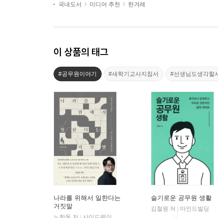
국내도서
미디어 추천
한겨레
이 상품의 태그
#공무원이야기
#새학기교사지침서
#선생님도생각할
나라를 위해서 일한다는
슬기로운 공무원 생활
거짓말
김철원 저
마인드빌딩
|
노한동 저
사이드웨이
|