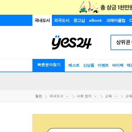
국내도서
외국도서
중고샵
eBook
크레마클럽
C
빠른분야찾기
베스트
신상품
이벤트
바이백
매
웰컴
국내도서
사회 정치
교육
교육