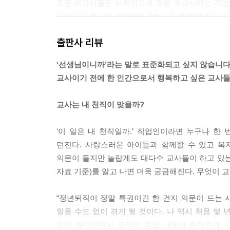
초등 여교사들은 사회적으로 초등 여교사라는 직업
시장의 상품으로 전락해버리는 느낌을 받을 때가 상
---「일등신붓감이라는 거울」중에서
출판사 리뷰
“먹방 하면 되는데 공부는 뭐 하러 하나”라는 아이의
‘선생님이니까’라는 말로 표준화되고 싶지 않습니
떨어지지 않냐’는 의문도 담겨 있다. 이처럼 유튜버
교사이기 전에 한 인간으로서 행복하고 싶은 교사
을 것’이라고 교육받은 아이들에게 새로운 의문을 품
---「유튜버 그 너머에」중에서
교사는 내 천직이 맞을까?
AI와 코티칭Co-Teaching을 하게 될 날도 얼마
‘이 일은 내 천직일까.’ 직업인이라면 누구나 한
극적으로 정보통신의 발달을 껴안아 맞이해야 할 
던진다. 사랑스러운 아이들과 함께할 수 있고 복
교육과정을 개발하는 교육과정 코디이자 매니저로 
의문이 들지만 놀랍게도 대다수 교사들이 하고 있는 고
될 것이다. 학생과 함께 탐구하고 배우며 성장하는, 코
자료 기준)를 알고 나면 더욱 궁금해진다. 무엇이 
---「AI는 정말로 교사를 대체할까」중에서
“정년퇴직이 정말 특권이긴 한 건지 의문이 드는
아르바이트가 힘들다는 제자와 문자를 하며 “샘도 
일을 수도 없이 겪게 될 것이다. 나 역시 처음 몇
않다. 나도 사회적 인간일 뿐이다. 생각해보라. “
일이 많아지면서 교직이 정말 나에게 천직인가, 
오히려 다른 세대로부터 시작한 언어 변화를 이해하면