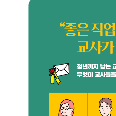
왜 여자 선생님이 이렇게 많을까?
일등신붓감이라는 거울
선생님에게는 없고 쓰앵님에게는 있는 것
지금은 업무시간이 아니오니
방학이 있어 교사가 월급충이라고요?
애들이 줄면 정말 교사도 줄여야 할까
4장 / AI 시대를 준비하며
미지의 세대를 가르친다는 것
알 듯 말 듯 두려운 너
AI는 정말로 교사를 대체할까
덕질과 노마드
미래의 직업 판도에 대한 지극히 사적인 견해
유튜버 그 너머에
무식함과 무한함 사이
불편러를 키우는 자