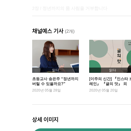
2장 / 정년까지의 몸 사림을 거부합니다
교대신은 없다
채널예스 기사
교생의 추억
(2개)
임용시험 두 번 합격의 비밀
신규를 길들이는 방법
승진을 할까 말까
님아, 정년을 꿈꾸지 마오
교사 이후의 삶을 준비해야 하는 이유
읽다
읽다
스승의 날에 선생님은 어디 계세요?
초등교사 송은주 “정년까지
[이주의 신간] 『인스타 
버틸 수 있을까요?”
레인』 『귤의 맛』 외
내 수업을 내 수업이라 부르지 못하고
2020년 05월 28일
2020년 05월 20일
교권은 원래 흔들리는 것이다
3장 / 할 말은 하겠습니다
상세 이미지
선생님이 없었던 사람은 없다
늙은 선생님 젊은 선생님