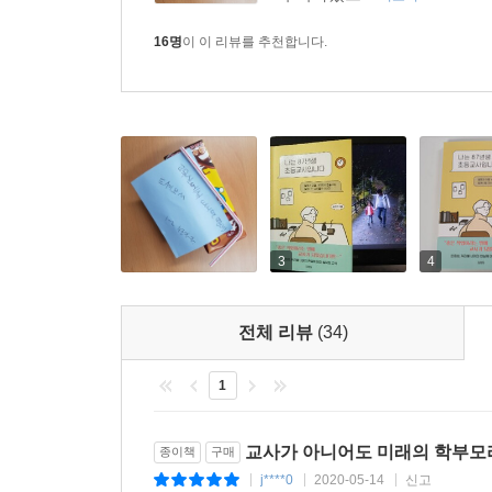
16명
이 이 리뷰를 추천합니다.
3
4
전체 리뷰
(34)
1
교사가 아니어도 미래의 학부모라
종이책
구매
j****0
2020-05-14
신고
|
|
|