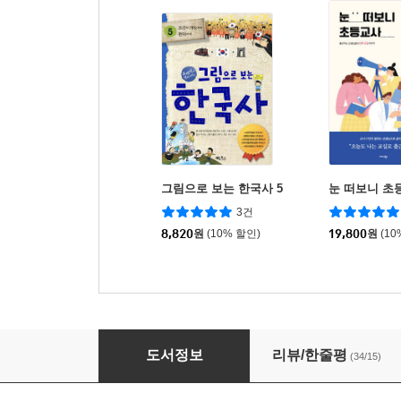
그림으로 보는 한국사 5
눈 떠보니 초
3건
8,820
원
(10% 할인)
19,800
원
(10
나는 87년생 초등교사입니다
도서정보
리뷰/한줄평
(34/15)