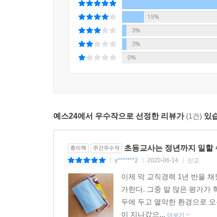
교사는 어떠해야 한다는 선입견과 편견을 넘어서
15%
3%
“나이 든 교사는 무능하다” “방학이 있는 교사들은
3%
선입견과 편견에 솔직하게 마주한다. 사실이 아
0%
외면하지 않는다. “방학이 있는 교사들은 모두 
써주기를 바라는 마음’이 담겨 있다는 것을 말이다.
“안타깝게도 원로 교사들은 원로 교사에 대한 
예스24에서 우수작으로 선정한 리뷰가
(1건)
있습
뒤처졌으며 하루하루 무사 무탈하기만을 바라며 퇴
위해 애쓰는 개인의 노력을 가리기도 한다.” _‘밀레니
초등교사는 정년까지 일할 
종이책
주간우수작
『나는 87년생 초등교사입니다』는 ‘교사는, 여교
y*******2
2020-06-14
신고
|
|
|
교사이기 전에 한 인간으로서 행복한 삶을 살고 싶
이제 막 교직경력 1년 반을 
길을 찾길 바란다.
가한다. 그중 말 많은 평가가
두에 두고 열악한 환경으로 오
이 지나갔으...
더보기