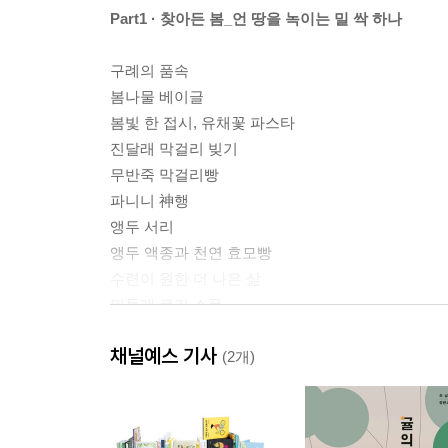
Part1 · 찾아든 봄_언 땅을 녹이는 밀 싹 하나
구례의 품속
봄나물 베이글
봄빛 한 접시, 유채꽃 파스타
진달래 막걸리 빚기
무반죽 막걸리빵
파니니 神행
앵두 서리
앵두 액종과 천연 효모빵
수련이 원한 더 나은 삶
민들레 쿠키 소풍
생강의 촉, 그리고 봄밥
채널예스 기사
봄날의 식빵, 고양이
(2개)
빵긋, 3월의 빵식탁
Part2 · 여름의 꿈_황금빛 들, 햇밀의 계절