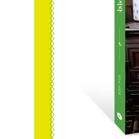
다시, 밀밭에서 꾸는 꿈
겨울 마을, 코티지 쿠키
코티지치즈 만들기
얼음의 온기
나는 농가밀빵 작업자입니다
국내산 농가호밀 공급기
흑맥주 호밀 천연 효모빵
텃밭 당근 멥쌀 케이크
월인정원의 야생 효모빵
로즈 카렌듈라 크림과 항염 연고
겨울 숲 쿠키 벽화
얼음 개울의 노래
그믐달 검은 숲 케이크
Epilogue · 다시 봄_겨울잠에서 깨는 밀 싹, 새봄을