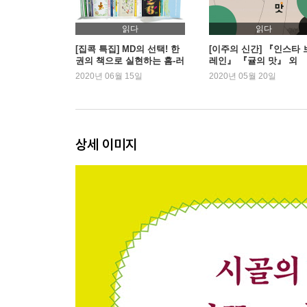
빵이 되어, 나눠지는 밀의 이야기
읽다
읽다
월인정원의 허브들
[집콕 특집] MD의 선택! 한
[이주의 신간] 『인스타 
권의 책으로 실현하는 홈-러
레인』 『귤의 맛』 외
해바라기의 생애
닝의 꿈
2020년 06월 15일
2020년 05월 20일
바삭와삭 햇감자 천연 효모 와플
자급자족하는 빵 접시
한여름의 낮, 복숭아 피클
여름 색, 수박 껍질 한천 젤리와 케이크
상세 이미지
수수한 호박꽃 한 송이 케이크
부추꽃을 올린 들깨 치아바타
마을 밀밭 식빵
거대한 하나, 어느 사슴 가족 이야기
햇밀의 이름들, 농가밀빵 식탁
Part3 · 가을의 뜻_햇밀빵을 나누는 시간
오미동 마을회관 월인정원