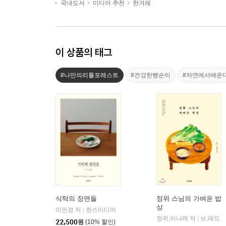
국내도서
미디어 추천
한겨레
이 상품의 태그
#나만의리틀포레스트
#건강한빵순이
#자연에서배운
식탁의 장면들
정위 스님의 가벼운 밥
상
이민경 저
한스미디어
|
정위,이나래 저
브.레드
|
22,500
원
(10% 할인)