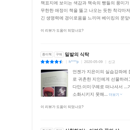
책표지에 보이는 색감과 책속의 빵들의 풍미가
무한한 애정이 책을 뚫고 나오는 듯한 착각마저
긴 생명력에 경이로움을 느끼며 베이킹의 문앞
이 리뷰가 도움이 되었나요?
밀밭의 식탁
종이책
구매
h****p
2020-05-09
신고
|
|
|
언젠가 지은이의 실습강좌에 
로 귀촌한 지인에게 선물하려
다만.이미구례로 떠나셔서 .
소화시키지 못해...
더보기
이 리뷰가 도움이 되었나요?