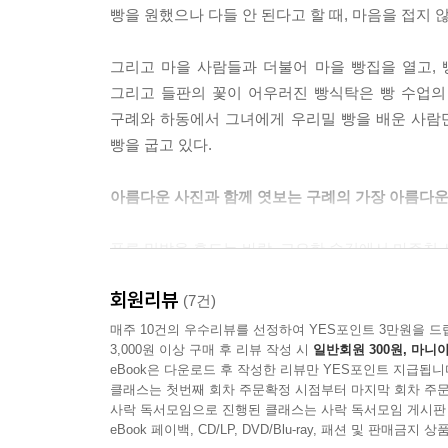
빵을 원했으나 다들 안 된다고 할 때, 마음을 접지 
--- p.229
그리고 마을 사람들과 더불어 마을 빵집을 열고, 빵
그리고 들판의 꽃이 어우러진 빵식탁은 빵 수업의
구례와 하동에서 그녀에게 우리밀 빵을 배운 사람만 
빵을 굽고 있다.
아름다운 사진과 함께 엿보는 구례의 가장 아름다운
푸른 밀밭을 흔드는 바람, 고요한 숲길에서 마주친 사
오래된 마을에 살며 만난 위로와 감동의 순간들이 
회원리뷰
부엌에서 이웃 농가가 길러 낸 밀과 어우러져 식탁에
(7건)
파스타, 햇감자 와플, 통밤빵, 당근 케이크 등 저
매주 10건의 우수리뷰를 선정하여 YES포인트 3만원을 드
3,000원 이상 구매 후 리뷰 작성 시
일반회원 300원, 마니아
eBook은 다운로드 후 작성한 리뷰만 YES포인트 지급됩니
클래스는 첫번째 회차 주문확정 시점부터 마지막 회차 주문
사락 독서모임으로 진행된 클래스는 사락 독서모임 게시판
eBook 페이백, CD/LP, DVD/Blu-ray, 패션 및 판매금