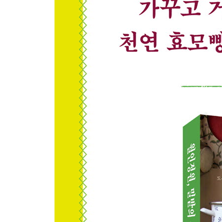
살구나무 아래 화덕 이야기
밀 농부의 빵
가을 가지로 만든 타르트
아는 숲, 햇통밤빵
감나무의 보은
아기 들고양이 입맞춤
온기를 더하는 비프스튜와 호밀빵
가을 맛 샌드위치
화덕 바게트, 치아바타, 프레즐
전기 없이도 빵 굽기
별의 사랑 그리고 아이들
겨울이 온다, 빵 동아리 졸업 소풍
10분 사과파이와 빵푸딩
비건 고구마 케이크
구례에서 화개, 그리고 다시 구례로
Part4 · 겨울이 온다_밀씨를 움 틔우는 들