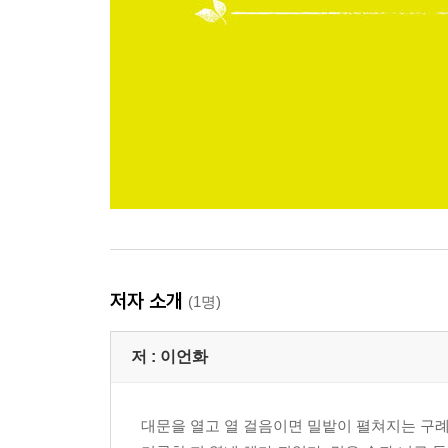
저자 소개
(1명)
저 :
이언화
대문을 열고 열 걸음이면 밀밭이 펼쳐지는 구례