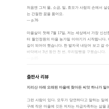
처음엔 그저 물, 소금, 밀, 효모가 사람의 손에서
는 간절한 꿈을 품어요.
--- p.76
마을살이 첫해 7월 17일, 저는 세상에서 가장 신선
터 월인정원의 마을 농가밀 이야기가 시작됩니다.
길이 되어야 했습니다. 한 발자국 내딛어 보고 갈 수
바닥에서 3년 동안 천 번, 우리밀빵을 구웠습니다.
--- p.85
무엇보다 저는 마을과 밀의 이야기를 학생들에게 
출판사 리뷰
연결되는 이야기는 하나의 식탁으로 이어졌습니다. 한 
--- p.130
지리산 아래 오래된 마을에 찾아든 씨앗 하나가 밀이
부엌에서 밀밭과 물끄러미 마주보다 빵 효모를 깨워 
그런 사람이 있다. 모두가 당연하다고 말하는 일에 
백 도의 불길을 걸어 나와야 비로소 세상의 가치가 
구례 작은 마을에 깃든 저자는 자급자족하는 삶을 
너갑니다. 먹을 수 없는 반죽이 황금빛 빵으로 도약