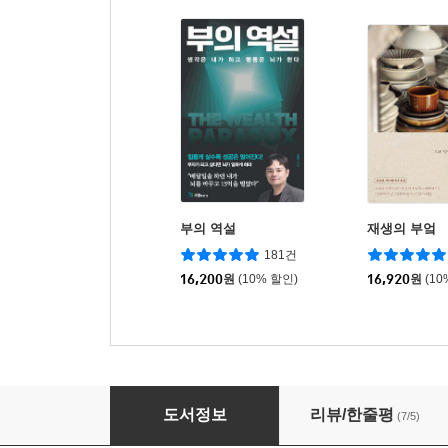
부의 역설
재생의 부엌
181건
16,200
원
(10% 할인)
16,920
원
(10
월인정원, 밀밭의 식탁
도서정보
리뷰/한줄평
(7/5)