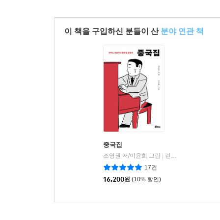
이 책을 구입하신 분들이 산
분야 연관 책
중국집
조영권 저/이윤희 그림
린틴틴
|
17건
16,200
원
(10% 할인)