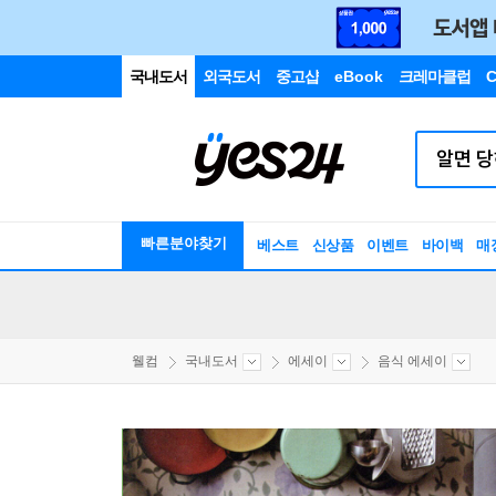
국내도서
외국도서
중고샵
eBook
크레마클럽
C
빠른분야찾기
베스트
신상품
이벤트
바이백
매
웰컴
국내도서
에세이
음식 에세이