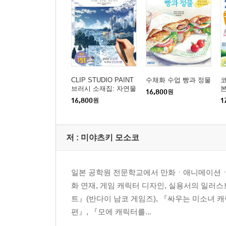
정리… 얼굴과 등신의 밸런스를 맞추자!
칼럼 쓰개를 그려 보자!
제5장 미니 캐릭터의 기분을 표현하자
얼굴 표정과 전신 포즈로 감정을 표현하자!
기쁜 마음을 표현하자…「기쁨(喜)」
CLIP STUDIO PAINT
수채화 수업 빵과 정물
코
화난 기분을 표현하자…「분노(怒)」
브러시 소재집: 자연물
16,800
원
· 인공물 · 질감 효과
슬픈 기분을 표현하자…「슬픔(哀)」
16,800
원
1
놀랐을 때의 기분을 표현하자…「놀람(驚)」
부끄러울 때의 기분을 표현하자…「부끄러움(照)」
저 :
미야츠키 모소코
보여주는 방법을 연구해 더욱 스텝 업!
칼럼 다양한 만화 기호
일본 공학원 전문학교에서 만화ㆍ애니메이션ㆍ캐릭
제6장 실천편 펜을 들고 그려보자!
화 연재, 게임 캐릭터 디자인, 실용서의 일러스
2.5등신 캐릭터 그리기 ? 수영복 차림의 포즈
트』(반다이 남코 게임즈), 『싸우는 미소녀 
2.5등신 캐릭터 그리기 ? 돌아보는 포즈
편』, 『모에 캐릭터를...
2등신 캐릭터 그리기 ? 유카타 차림의 선 포즈