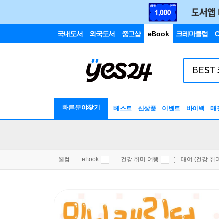
국내도서
외국도서
중고샵
eBook
크레마클럽
C
빠른분야찾기
베스트
신상품
이벤트
바이백
매
웰컴
eBook
건강 취미 여행
대여 (건강 취미.