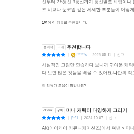
신부터 2.5등신 3등신까지 등신별로 체형이나
즈 비교나 눈코입 같은 세세한 부분들이 어떻게
1명
이 이 리뷰를 추천합니다.
추천합니다
종이책
구매
l*****s
2025-05-11
신고
|
|
|
사실적인 그림만 연습하다 보니까 귀여운 캐릭
다 보면 많은 것들을 배울 수 있어요.나만의 
이 리뷰가 도움이 되었나요?
미니 캐릭터 다양하게 그리기
eBook
구매
j***1
2024-10-07
신고
|
|
|
AK(에이케이 커뮤니케이션즈)에서 펴낸 < 미