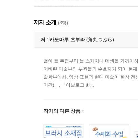
2.5등신의 베리에이션
정리… 비율을 지키면 귀엽게 그릴 수 있다!
저자 소개
(3명)
제3장 등신이 다른 미니 캐릭터를 그려보자
다른 등신을 그릴 때의 포인트
저 :
카도마루 츠부라
(角丸つぶら)
2등신의 기본 체형을 알아보자
2등신의 기본 포즈를 그리자
철이 들 무렵부터 늘 스케치나 데생을 가까이하
3등신의 기본 체형을 알아보자
어버린 미술부와 부원들의 수호자가 되어 현재 
3등신의 기본 포즈를 그려보자
술학부에서, 영상 표현과 현대 미술이 한참 전
2등신과 3등신 구별해 그리기
미간)」, 「아날로그 화...
제4장 미니 캐릭터의 얼굴 그리기
등신별로 얼굴을 다르게 그릴 때의 포인트
2.5등신의 얼굴 밸런스를 파악하자
작가의 다른 상품
3등신의 얼굴 밸런스를 파악하자
2등신의 얼굴 밸런스를 파악하자
파츠별로 구별해 그리자