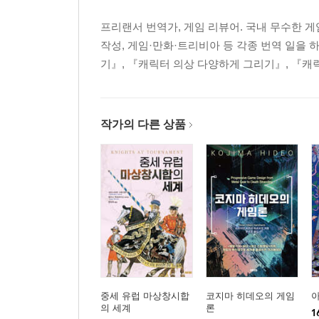
프리랜서 번역가, 게임 리뷰어. 국내 무수한 
작성, 게임·만화·트리비아 등 각종 번역 일을
기』, 『캐릭터 의상 다양하게 그리기』, 『캐
작가의 다른 상품
중세 유럽 마상창시합
코지마 히데오의 게임
의 세계
론
1