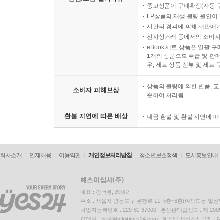
중고상품이 구매확정(자동 
LP상품의 재생 불량 원인이 기
시간의 경과에 의해 재판매가
전자상거래 등에서의 소비자
eBook 세트 상품은 일괄 
1개의 상품으로 취급 및 판매
우, 세트 상품 전부 및 세트
상품의 불량에 의한 반품, 교
소비자 피해보상
준하여 처리됨
환불 지연에 따른 배상
대금 환불 및 환불 지연에 
회사소개
인재채용
이용약관
개인정보처리방침
청소년보호정책
도서홍보안내
대표 : 김석환, 최세라
주소 : 서울시 영등포구 은행로 11, 5층~6층(여의도동,일신
사업자등록번호 : 229-81-37000 통신판매업신고 : 제 200
이메일 : yes24help@yes24.com 호스팅 서비스사업자 :