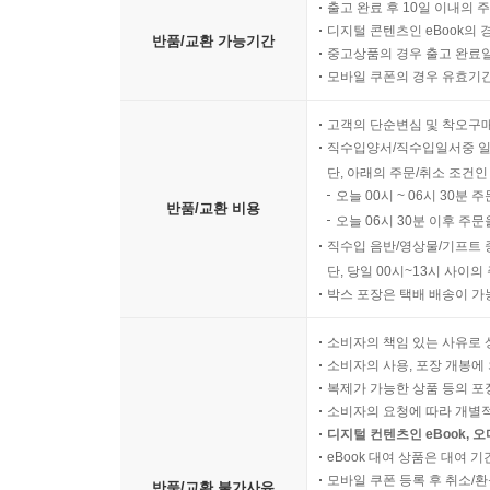
출고 완료 후 10일 이내의 
디지털 콘텐츠인 eBook의 
반품/교환 가능기간
중고상품의 경우 출고 완료일
모바일 쿠폰의 경우 유효기간(
고객의 단순변심 및 착오구
직수입양서/직수입일서중 일
단, 아래의 주문/취소 조건인
오늘 00시 ~ 06시 30분 
반품/교환 비용
오늘 06시 30분 이후 주문
직수입 음반/영상물/기프트 
단, 당일 00시~13시 사이
박스 포장은 택배 배송이 가
소비자의 책임 있는 사유로 
소비자의 사용, 포장 개봉에 
복제가 가능한 상품 등의 포장을 
소비자의 요청에 따라 개별
디지털 컨텐츠인 eBook, 
eBook 대여 상품은 대여 기
모바일 쿠폰 등록 후 취소/환
반품/교환 불가사유