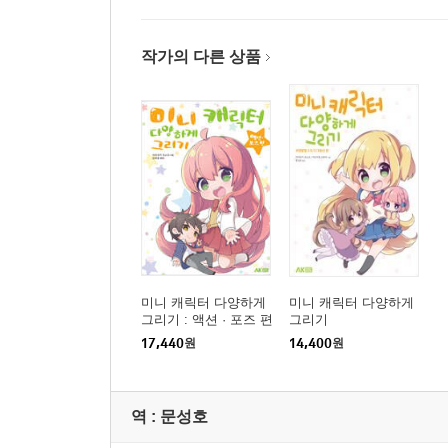
2등신 캐릭터 그리기 ? 웅크린 포즈
3등신 캐릭터 그리기 ? 기운 넘치는 포즈
작가의 다른 상품
3등신 캐릭터 그리기 ? 철퍼덕 주저앉은 포즈
어려운 앵글에도 도전해 보자!
후기
미니 캐릭터 다양하게
미니 캐릭터 다양하게
그리기 : 액션 · 포즈 편
그리기
17,440
원
14,400
원
역 :
문성호