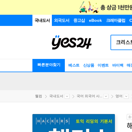
국내도서
외국도서
중고샵
eBook
크레마클럽
C
빠른분야찾기
베스트
신상품
이벤트
바이백
매
웰컴
국내도서
국어 외국어 사...
영어
소
해