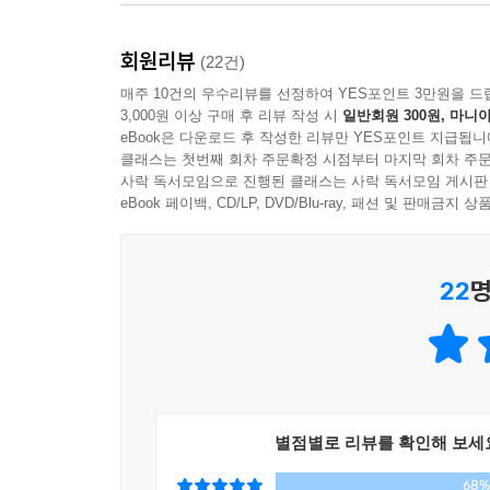
01 최신 토익 출제 경향 완벽 반영
회원리뷰
토익 Reading의 최신 출제 경향을 철저하게 분
(22건)
전략을 제시하였다. 이를 통해 학습자들은 최신 토익
매주 10건의 우수리뷰를 선정하여 YES포인트 3만원을 드
3,000원 이상 구매 후 리뷰 작성 시
일반회원 300원, 마니아
eBook은 다운로드 후 작성한 리뷰만 YES포인트 지급됩니
02 교재 무료 동영상강의 제공(Hackers.co.kr)
클래스는 첫번째 회차 주문확정 시점부터 마지막 회차 주문
해커스영어 사이트(www.Hackers.co.k
사락 독서모임으로 진행된 클래스는 사락 독서모임 게시판
동영상강의를 통해 혼자서도 효과적으로 공부할 수 있
eBook 페이백, CD/LP, DVD/Blu-ray, 패션 및 판매금
03 기본서와 실전서를 합쳐 놓은 책
22
명
이 책은 토익 문제 출제 경향을 철저하게 분석하
이러한 구성은 기본을 다지려는 학습자와 실전 감각
04 실전모의고사 2회분 수록 & 온라인 실전모의고사 제공
실제 토익 Reading 시험과 동일한 구성의 실전
사이트(www.Hackers.co.kr)에서 무료로 제
별점별로 리뷰를 확인해 보세
68
05 토익 핵심 문법의 체계적 정리