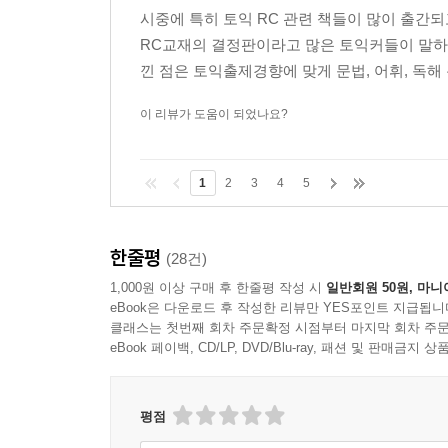
시중에 특히 토익 RC 관련 책들이 많이 출간되
실전모의고사 2회분
RC교재의 결정판이라고 많은 토익커들이 말하고
최종적으로 실전모의고사를 통하여 실전을 대비할 수 
낀 점은 토익출제경향에 맞게 문법, 어휘, 독해 
가늠해볼 수 있다.
이 리뷰가 도움이 되었나요?
해설집
각 문항의 정답·해석·해설을 상세하게 짚어줌으로써
1
2
3
4
5
학습할 수 있도록 하였다.
한줄평
(28건)
1,000원 이상 구매 후 한줄평 작성 시
일반회원 50원, 마니
eBook은 다운로드 후 작성한 리뷰만 YES포인트 지급됩니
클래스는 첫번째 회차 주문확정 시점부터 마지막 회차 주문
eBook 페이백, CD/LP, DVD/Blu-ray, 패션 및 판매금
평점