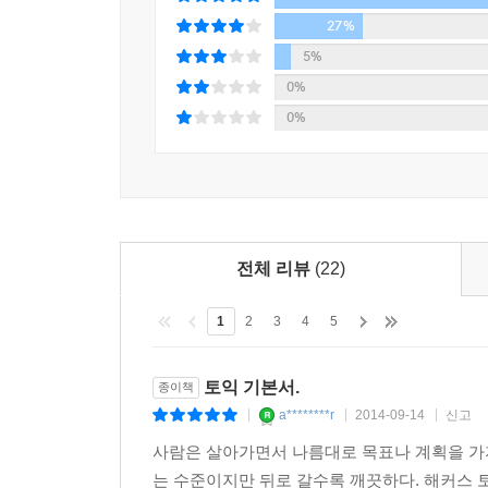
원리를 중심으로 하여 토익 문법을 체계적으로 정리
27%
있다. 각 페이지마다 한 가지씩의 핵심 문법이 쉽
5%
확인할 수 있다.
0%
0%
06 토익 단어암기장 & 단어암기 MP3 제공
각 챕터별 핵심 어휘를 30일 동안 학습할 수 있도
MP3파일을 챔프스터디(www.ChampStudy.co
발음도 함께 수록하였다.
전체 리뷰
(22)
07 독해 필수 구문 집중 공략
토익 필수 구문을 집중 학습하여 독해 및 문제풀이 속
1
2
3
4
5
실전 문제 풀이로 마무리하는 단계별 학습법을 제공
토익 기본서.
종이책
08 풍부한 양의 실전 문제 수록
a********r
2014-09-14
신고
|
|
|
문법·어휘·독해 영역별로 실전 문제를 풍부하게 수
하는 동시에 성적도 향상시킬 수 있다.
사람은 살아가면서 나름대로 목표나 계획을 가
는 수준이지만 뒤로 갈수록 깨끗하다. 해커스 