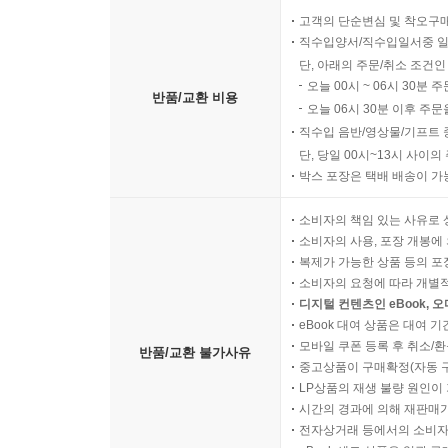
고객의 단순변심 및 착오구
직수입양서/직수입일서중 일
단, 아래의 주문/취소 조건인
오늘 00시 ~ 06시 30분 
반품/교환 비용
오늘 06시 30분 이후 주문
직수입 음반/영상물/기프트 
단, 당일 00시~13시 사이
박스 포장은 택배 배송이 가
소비자의 책임 있는 사유로 
소비자의 사용, 포장 개봉에 
복제가 가능한 상품 등의 포장을 
소비자의 요청에 따라 개별
디지털 컨텐츠인 eBook, 
eBook 대여 상품은 대여 기
모바일 쿠폰 등록 후 취소/환
반품/교환 불가사유
중고상품이 구매확정(자동 
LP상품의 재생 불량 원인이 기
시간의 경과에 의해 재판매가
전자상거래 등에서의 소비자