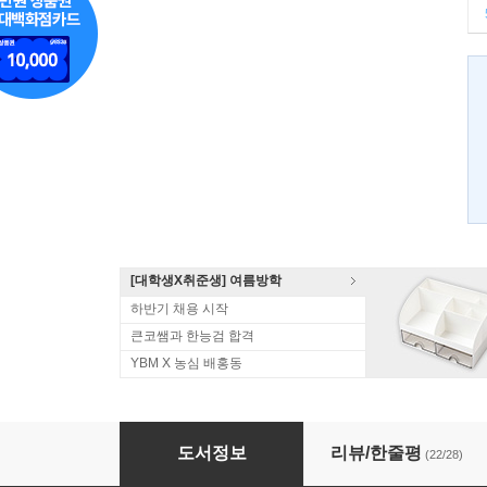
[대학생X취준생] 여름방학
하반기 채용 시작
큰코쌤과 한능검 합격
YBM X 농심 배홍동
해커스 토익 Reading
도서정보
리뷰/한줄평
(22/28)