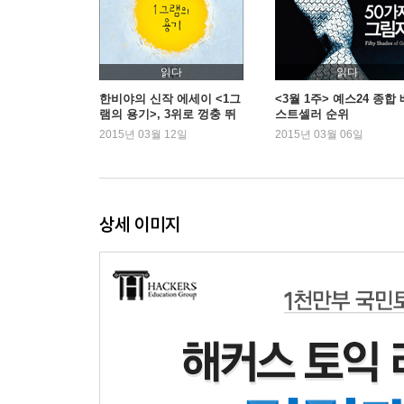
Section 4 품사
Chapter 12 명사
읽다
읽다
Chapter 13 대명사
한비야의 신작 에세이 <1그
<3월 1주> 예스24 종합 
램의 용기>, 3위로 껑충 뛰
스트셀러 순위
Chapter 14 형용사
며 인기
2015년 03월 12일
2015년 03월 06일
Chapter 15 부사
Chapter 16 전치사
Section 5 접속사와 절
상세 이미지
Chapter 17 등위접속사와 상관접속사
Chapter 18 관계절
Chapter 19 부사절
Chapter 20 명사절
Section 6 특수 구문
Chapter 21 비교 구문
Chapter 22 병치·도치 구문