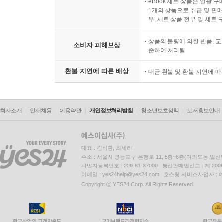
eBook 세트 상품은 일괄 
1개의 상품으로 취급 및 판매
우, 세트 상품 전부 및 세트
상품의 불량에 의한 반품, 교
소비자 피해보상
준하여 처리됨
환불 지연에 따른 배상
대금 환불 및 환불 지연에 
회사소개
인재채용
이용약관
개인정보처리방침
청소년보호정책
도서홍보안내
대표 : 김석환, 최세라
주소 : 서울시 영등포구 은행로 11, 5층~6층(여의도동,일신
사업자등록번호 : 229-81-37000 통신판매업신고 : 제 200
이메일 : yes24help@yes24.com 호스팅 서비스사업자 :
Copyright ⓒ YES24 Corp. All Rights Reserved.