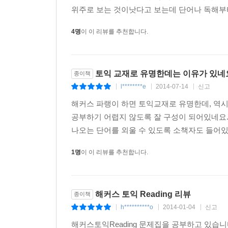
09 상세한 해설과 해석 수록
위주로 보는 것이낫다고 보는데 단어나 독해부터 
상세한 해설과 해석을 통해 각 단원에서 배운 내용
4명
이 이 리뷰를 추천합니다.
문제와 함께 볼 때 편리하고, 각 문장 속의 어휘와 
10 방대한 학습자료 및 진단고사 해설 강의 무료 제
토익 교재로 유명한데는 이유가 있네
종이책
해커스영어 사이트(www.Hackers.co.kr)에서
l********e
2014-07-14
신고
|
|
|
무료로 제공된다. 또한 학습자들간의 온라인 학
챔프스터디(www.ChampStudy.com)에서는 진단
해커스 파랭이 하면 토익교재로 유명한데, 역
공부하기 어렵지 않도록 잘 구성이 되어있네요
책의 구성
나오는 단어를 외울 수 있도록 소책자도 들어있
1명
이 이 리뷰를 추천합니다.
진단고사
실제 토익 리딩 시험과 유사한 해커스 진단고사를 
준다. 특히 진단고사에서 틀린 문제를 통한 취약점 
해커스 토익 Reading 리뷰
종이책
으랏차차 기본기 다지기 GRAMMAR
h**********o
2014-01-04
신고
|
|
|
가장 기본이 되는 필수 문법 사항들을 정리한 ‘G
해커스토익Reading 문제집을 공부하고 있습니