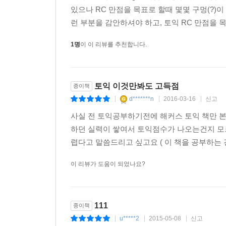
좋은 학습 토대가 될 것이다.
있으나 RC 만점을 목표로 할때 몇몇 구멍(?
런 부분을 감안하셔야 하고, 토익 RC 만점을 
포인트 문법설명 & 토익 실전문제 GRAMMAR
1명
이 이 리뷰를 추천합니다.
토익에 나오는 모든 문법 사항들을 체계적으로 정리
문제 유형으로 제시하여 문제 보는 능력을 키우도록
배운 것을 연습하고 문법사항을 바로 대입하면서 
토익 이것만봐도 고득점
종이책
콕콕 찍는 출제유형 및 전략 VOABULARY, READI
d*******n
2016-03-16
신고
|
|
|
Vocabulary와 Reading 문제의 출제 유형을
사실 전 토익공부하기전에 해커스 토익 책만 본
효과적으로 실력을 쌓을 수 있도록 하였다.
하던 실력이 쌓여서 토익점수가 나오는건지 모
렵다고 말씀드리고 싶고요 ( 이 책을 공부하는 
HACKERS PRACTICE
토익에 출제될 만한 문장 분석을 통해 앞서 배운
이 리뷰가 도움이 되었나요?
도움이 될 것이다.
HACKERS TEST
111
종이책
각 챕터의 학습을 마무리한 후 해당되는 모든 실전
u*****2
2015-05-08
신고
|
|
|