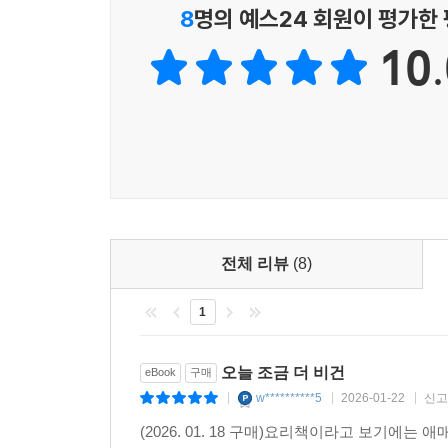
8
명의 예스24 회원이 평가한
작가는 회사에 다니는 직장인으로 비건 생활 또한
10.
친근하며 재밌다. 맛있는 요리는 세숫대야만큼 먹을
건강하기만 할 줄 알았던 비건 음식에 대한 선입
자신에게 무엇이 중요한지 알고 꾸준히 실천하는 사
꾸려 나가는 힘, 단순하지만 차곡차곡 쌓아올
만들어볼까?’라는 작은 용기가 생길 것이다.
전체 리뷰
(8)
1
오늘 조금 더 비건
eBook
구매
w**********5
2026-01-22
신고
|
|
|
(2026. 01. 18 구매)요리책이라고 보기에