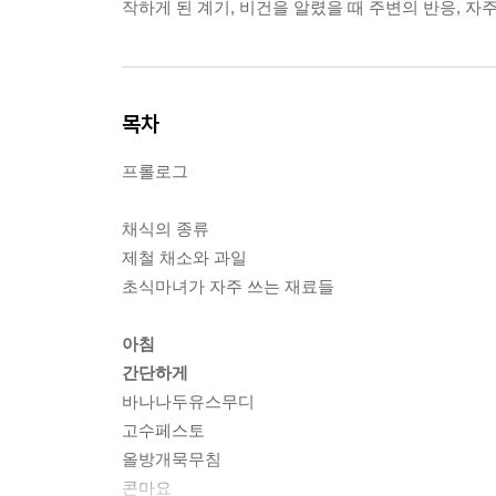
작하게 된 계기, 비건을 알렸을 때 주변의 반응, 자
목차
프롤로그
채식의 종류
제철 채소와 과일
초식마녀가 자주 쓰는 재료들
아침
간단하게
바나나두유스무디
고수페스토
올방개묵무침
콘마요