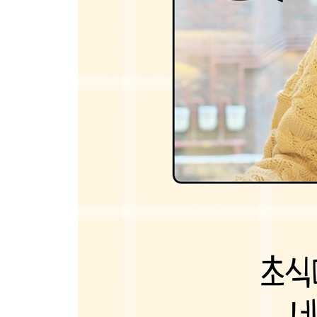
당귀잎메밀전
느타리부추전
고수감자전
후루룩 면과 함께
돌나물비빔국수
두부오이비빔국수
잔치국수와 비빔국수
볶음김치국수
두릅물회
유부부추당면국수
오이고추비빔국수
봄나물오일파스타
냉오이파스타
가죽나물장아찌파스타
브로콜리크림라면