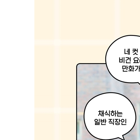
매콤후무스
국과 함께
토마토콩나물해장국
건취나물과 자투리 채소국
열무김치비빔밥과 맑은 채소장국
청국장과 돌나물무침
비지찌개
매운 요리와 어울리는 배추뭇국
연두부들깨미역국과 초코토스트
간식이 빠질 수 없지!
초코바나나타코
점심
지글지글 전으로
냉이전
봄동전
콩나물전