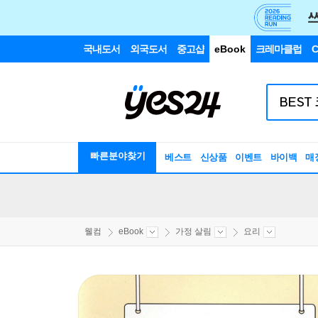
국내도서
외국도서
중고샵
eBook
크레마클럽
C
빠른분야찾기
베스트
신상품
이벤트
바이백
매
웰컴
eBook
가정 살림
요리