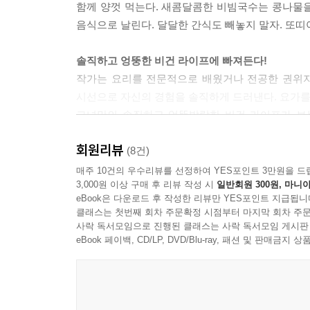
함께 양껏 먹는다. 새콤달콤한 비빔국수는 콩나물
음식으로 날린다. 달달한 간식도 빼놓지 말자. 또
솔직하고 엉뚱한 비건 라이프에 빠져든다!
작가는 요리를 전문적으로 배웠거나 전공한 권위자가
시선으로 자신의 경험을 솔직하게 드러낸다. 요가를 
그녀만의 솔직하고 엉뚱발랄한 비건 라이프가 보는
친근해서 더욱 정감이 간다. 음식을 만들어서 함냐
회원리뷰
사람까지 만족스럽다. 국수라면 이야기가 달라진다
(8건)
것이다.
매주 10건의 우수리뷰를 선정하여 YES포인트 3만원을 드
3,000원 이상 구매 후 리뷰 작성 시
일반회원 300원, 마니아
eBook은 다운로드 후 작성한 리뷰만 YES포인트 지급됩니
익숙한 음식의 재발견! 오늘 바로 만들어 먹을 수 
클래스는 첫번째 회차 주문확정 시점부터 마지막 회차 주문
이 책은 비건 요리가 어렵고 힘들다고 생각하는 사
사락 독서모임으로 진행된 클래스는 사락 독서모임 게시판
냉이전, 묵무침, 비빔국수 등 이름만 들어도 반
eBook 페이백, CD/LP, DVD/Blu-ray, 패션 및 판매금
파스타처럼 기존의 방식을 살짝 비틀어 비건으로 해
요리법으로 부담을 줄였다. 또한 매콤후무스, 템페
하는 즐거움, 음식의 맛, 함께 나눠먹은 사람들과의