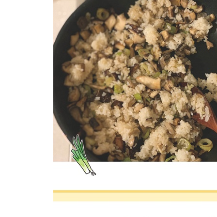
파토마토파스타
얼큰한 토마토칼국수
마라샹궈
마라템페
마라두부덮밥
마라크림파스타
나만을 위한 특별한 요리
베지볼
채소월남쌈
무튀김
알감자튀김
두 얼굴의 브로콜리
가지튀김과 단호박밥
두릅튀김타코
가지피자
업그레이드 또띠아피자