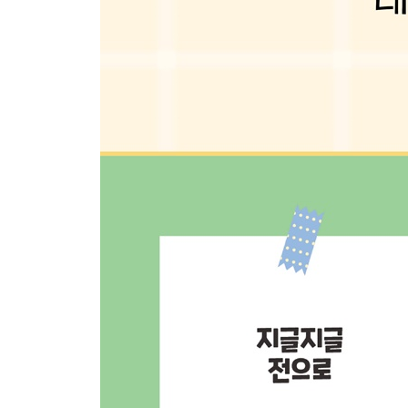
꽉 채운 도시락으로
매시트포테이토
칠리마요소스 도시락
두릅스프링롤
귤잼샐러드 도시락
시금치페스토 도시락
채소삼각김밥
건가지볶음과 들깨탕
매콤두부조림
피크닉 샌드위치
그린카레
루꼴라 두근 김밥
잣크림파스타
간식이 빠질 수 없지!
곶감호두말이
저녁
오늘 하루 수고했으니까
애호박밥과 들깨미역국