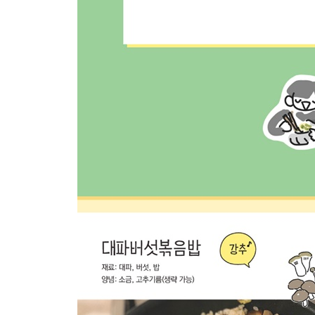
미나리볶음밥과 채소국
표고유부된장국
감자만둣국
김치찌개
표프리카조림과 칼칼 두부국
감자밥
템페김밥
채소 가득 카레라이스
두부크림을 곁들인 오일파스타
미나리오일파스타
매콤칼칼하게 스트레스 날리기
콩불두루치기
비빔떡볶이
매콤 기름떡볶이
매콤 채소볶음국수
화끈한 짜장라볶이