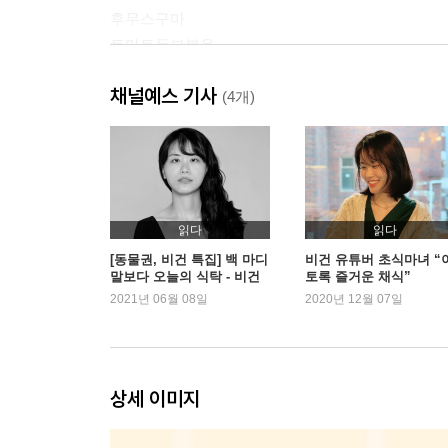
후무스구마
토마토두부볶음
초식마녀표 열무김치
채널예스 기사
(4개)
한 그릇으로 뚝딱
고구마밥
대파버섯볶음밥
표고양파덮밥
토마토아스파라거스덮밥
읽다
읽다
애호박감자두부샐러드
[동물권, 비건 특집] 백 마디
비건 유튜버 초식마녀 “
말보다 오늘의 식탁 - 비건
토록 즐거운 채식”
크리에이터 초식마녀
2021년 06월 08일
2020년 12월 07일
가볍고 든든하게
버섯현미찰밥과 방풍나물
들깨느타리무침과 시금치나물
오이네즈김밥
상세 이미지
표고유부볶음과 치아바타
두부샌드위치