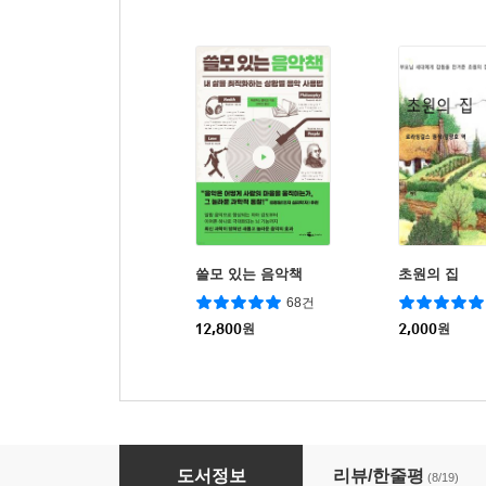
쓸모 있는 음악책
초원의 집
68건
12,800
원
2,000
원
오늘 조금 더 비건
도서정보
리뷰/한줄평
(8/19)