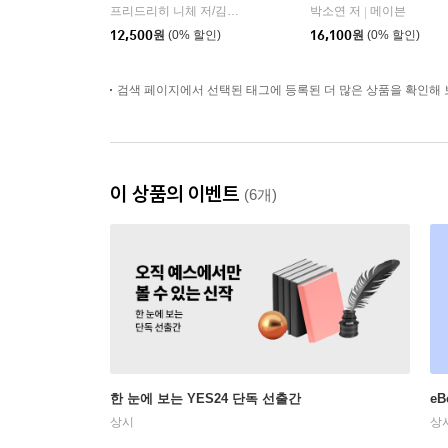
프리드리히 니체 저/김철 편역
히읏
박소연 저
메이븐
|
|
12,500
원
(0% 할인)
16,100
원
(0% 할인)
검색 페이지에서 선택된 태그에 등록된 더 많은 상품을 확인해 
이 상품의 이벤트
(6개)
한 눈에 보는 YES24 단독 선출간
e
상시
상