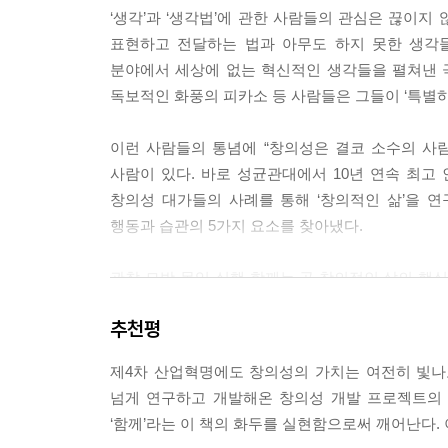
할 수 있으니까요.
‘생각’과 ‘생각법’에 관한 사람들의 관심은 끊이지
---「세 번째 질문 나는 몰입하는가」중에서
표현하고 전달하는 법과 아무도 하지 못한 생각들
분야에서 세상에 없는 혁신적인 생각들을 펼쳐낸 
창의성은 새로운 아이디어를 떠올리는 생각의 과정
독보적인 화풍의 피카소 등 사람들은 그들이 ‘특별
잡스의 말처럼, 실행한다는 것은 그 문제에 대해 가
라는 거죠. 다시금 강조하지만 실행은 창의적 문제해
이런 사람들의 통념에 “창의성은 결코 소수의 사람
---「네 번째 질문 나는 실행하는가」중에서
사람이 있다. 바로 성균관대에서 10년 연속 최고
창의성 대가들의 사례를 통해 ‘창의적인 삶’을 
우리의 창의성도 사회와 연결돼야 합니다. 창의성은 
행동과 습관의 5가지 요소를 찾아냈다.
현됩니다. 보통 창의적인 인물을 생각하면 고독한 
맞서 새로운 길을 개척하려면 혼자 힘만으로 힘들
관찰·모방·몰입·실행·함께는 곧 창의적인 삶의 핵심
협력과 공유를 통해 자신의 가치를 나눈 사람들입니다
질문을 떠올리며 책의 페이지를 한 장 한 장 넘겨보
조해가는 방법은 무엇일까요.
추천평
함께하는가. 다섯 가지 질문은 하나하나가 창의성을
_들어가면서 중에서
---「다섯 번째 질문 나는 함께하는가」중에서
제4차 산업혁명에도 창의성의 가치는 여전히 빛나고
넘게 연구하고 개발해온 창의성 개발 프로젝트의 숙성된
관찰, 모방, 몰입, 실행, 함께. 이 다섯 가지 단
‘함께’라는 이 책의 화두를 실현함으로써 깨어난다.
각 장의 테마로 설정해 창의성에 관한 이야기를 