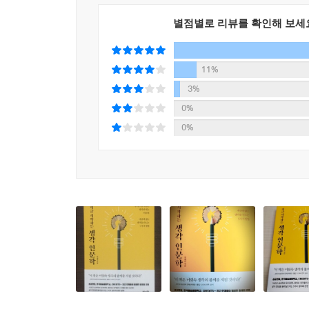
이런 생각은 했다’라는 말은 누구나 할 수 있지만 
함께하는가’에서는 흔히 고독한 천재의 모습으로
별점별로 리뷰를 확인해 보세
사람들에게 자신의 생각을 설득해내고 함께 공유
발현시키며 협력과 공유를 통해 혼자가 아닌 ‘우리
11%
3%
책에 담긴 다섯 가지 질문은 창의적인 생각의 탄
0%
모방은 창조의 뿌리가 된다. 이어서 몰입은 생각
0%
발현될지 시행착오를 거치며 살펴보는 실험 과정
협력은 필수인 것이다.
『지금 시작하는 생각 인문학』은 주어진 정보와 
시대에 생각의 즐거움이 무엇인지 일깨워준다. 
공유하고자 하는 성장의 욕구를 지녔기 때문’이다.
책은 그 기대를 충분히 채울 것이다.