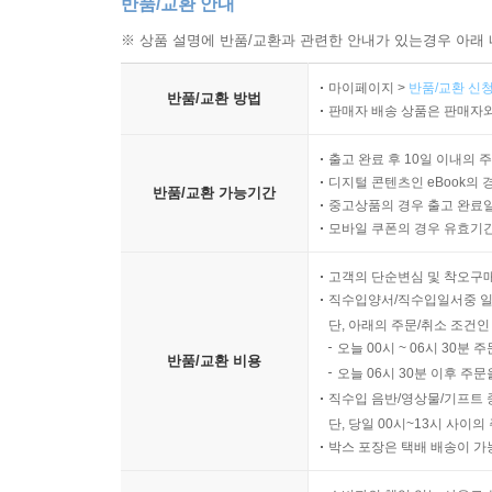
반품/교환 안내
※ 상품 설명에 반품/교환과 관련한 안내가 있는경우 아래 
마이페이지 >
반품/교환 신청
반품/교환 방법
판매자 배송 상품은 판매자와
출고 완료 후 10일 이내의 
디지털 콘텐츠인 eBook의 
반품/교환 가능기간
중고상품의 경우 출고 완료일
모바일 쿠폰의 경우 유효기간(
고객의 단순변심 및 착오구
직수입양서/직수입일서중 일
단, 아래의 주문/취소 조건인
오늘 00시 ~ 06시 30분 
반품/교환 비용
오늘 06시 30분 이후 주문
직수입 음반/영상물/기프트 
단, 당일 00시~13시 사이
박스 포장은 택배 배송이 가