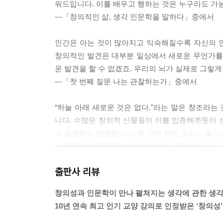
워드입니다. 이를 배우고 행하는 것은 누구라도 가
---「창의적인 삶, 생각 인문학을 말하다」중에서
인간은 아는 것이 많아지고 익숙해질수록 자신의 
창의적인 발견은 대부분 일상에서 새로운 무언가를 
운 발견을 할 수 없겠죠. 우리의 뇌가 실제로 그렇
---「첫 번째 질문 나는 관찰하는가」중에서
“하늘 아래 새로운 것은 없다.”라는 말은 창조라
니다. 수많은 창의적 산물들이 이를 입증해주듯이 
과 결합해서 탄생합니다. 즉 모방 없이 창조는 불가
---「두 번째 질문 나는 모방하는가」중에서
출판사 리뷰
보통 몰입을 강의 주제로 가져가면 학생들은 어리
내용만을 다룰 거라고 생각했을지 모르겠습니다. 
창의성과 인문학이 만나 펼쳐지는 생각에 관한 생
다. 삶에서 창의성을 발휘한다는 것은 자신이 지닌 
10년 연속 최고 인기 교양 강의로 인정받은 ‘창의성
내는 최적의 상태이자 성장의 과정입니다. 몰입의 