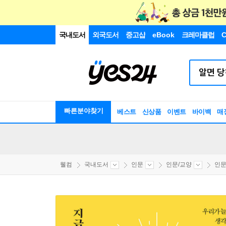
국내도서
외국도서
중고샵
eBook
크레마클럽
C
빠른분야찾기
베스트
신상품
이벤트
바이백
매
웰컴
국내도서
인문
인문/교양
인