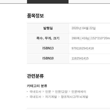
품목정보
발행일
2020년 04월 22일
쪽수, 무게, 크기
280쪽 | 416g | 152*210*20
ISBN13
9791162541418
ISBN10
1162541415
관련분류
카테고리 분류
국내도서
인문
인문/교양
인문에세이
국내도서
자기계발
창조적사고/두뇌계발