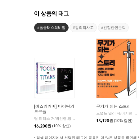
이 상품의 태그
#톱클래스의비밀
#창의적사고
#친절한인문학
[예스리커버] 타이탄의
무기가 되는 스토리
도구들
도널드 밀러 저/이지연 역
|
팀 페리스 저/박선령,정지현 공역
토네이도
|
15,120
원
(10% 할인)
16,200
원
(10% 할인)
검색 페이지에서 선택된 태그에 등록된 더 많은 상품을 확인해 