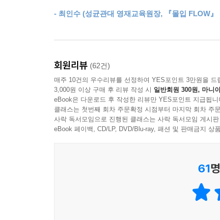
생각책’이다. 창의성에 관한 기존의 이론뿐 아니
- 최인수 (성균관대 영재교육원장, 『몰입 FLOW』
책의 시작부터 끝까지 생각하는 즐거움을 마음껏 누
생각하지 않는 시대에 생각의 즐거움을 일깨우다!
머릿속 고정된 틀을 깨고 세상에 없는 생각을 탄생
회원리뷰
(62건)
매주 10건의 우수리뷰를 선정하여 YES포인트 3만원을 드
이 책은 다섯 가지 질문을 중심으로, 우리가 늘
3,000원 이상 구매 후 리뷰 작성 시
일반회원 300원, 마니아
관찰하는가’에서는 일상에서 만나는 다양한 장소와
eBook은 다운로드 후 작성한 리뷰만 YES포인트 지급됩니
경계해야 하는 이유를 들려준다. 모든 생각의 출발점
클래스는 첫번째 회차 주문확정 시점부터 마지막 회차 주문
사락 독서모임으로 진행된 클래스는 사락 독서모임 게시판
해야 하는 행위임을 강조한다. 그러면 전혀 다른 관점
eBook 페이백, CD/LP, DVD/Blu-ray, 패션 및 판매금
제2장 ‘나는 모방하는가’에서는 관찰한 대상을 
이야기한다. ‘카피’(copy·따라하기)와 ‘스틸’(st
61
명
몰입하는가’에서는 자신만의 생각을 숙성시키는 방
위해 조성해야 할 주변 환경 조건과 목표 지점에 대
이어서 제4장 ‘나는 실행하는가’에서는 창의적인 생