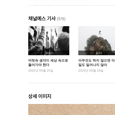
두 가지 모방, 카피와 스틸
채널예스 기사
모방의 과정에 배움이 있다
(5개)
창조의 과정에 모방이 있다
창조의 99퍼센트는 유추다
유추 능력을 기르는 방법
경험은 생각의 나비효과를 일으킨다
읽다
읽다
제3장 세 번째 질문 나는 몰입하는가
머릿속 생각이 세상 속으로
아무것도 하지 않으면 
들어가야 한다
일도 일어나지 않아
2020년 05월 25일
2020년 05월 18일
몰입, 집중을 넘어선 완벽한 주의 집중
무언가에 깊이 빠져본 적 있나요?
우리가 어렵고 도전적인 일을 좋아하는 이유
몰입에도 연습이 필요하다
상세 이미지
목표가 있어야 더 깊게 몰입할 수 있다
스스로를 아는 것, 몰입과 창조의 시작
사색의 순간에서 발견되는 아이디어들