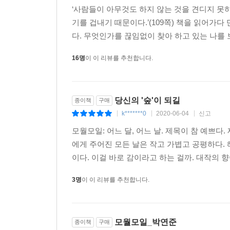
‘사람들이 아무것도 하지 않는 것을 견디지 못하
멀리 내다버렸으면 좋겠다”(‘서문’에서)며 자신의
기를 겁내기 때문이다.’(109쪽) 책을 읽어가
다. 무엇인가를 끊임없이 찾아 하고 있는 나를 보
작가는 산문집을 엮는 동안 내내 ‘모과’를 생각했다
무게도 가늠해보고, 모과 한 알로 무얼 할 수 있을
16명
이 이 리뷰를 추천합니다.
그런 모과 한 알이 평범한 하루와 닮았을지도 모르
기분좋은 위로가 되리라 기대한다.
당신의 '숲'이 되길
종이책
구매
표지에 쓴 사진은 구본창 사진작가의 ‘비누’ 연작 가운
k*******0
2020-06-04
신고
|
|
|
촬영한 작품으로 마치 어여쁜 자갈 혹은 근사한 추
비누를, 박연준 시인이 고른 모과 한 알과 함께 독자
모월모일: 어느 달, 어느 날. 제목이 참 예쁘
에게 주어진 모든 날은 작고 가볍고 공평하다. 
이다. 이걸 바로 감이라고 하는 걸까. 대작의 향
3명
이 이 리뷰를 추천합니다.
모월모일_박연준
종이책
구매