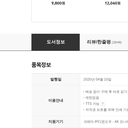
9,800
원
12,040
원
모월모일
도서정보
리뷰/한줄평
(28/48)
품목정보
발행일
2020년 04월 10일
배송 없이 구매 후 바로 읽
제한없음
이용안내
TTS 가능
저작권 보호를 위해 인쇄 기
지원기기
크레마 /PC(윈도우 - 4K 모