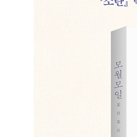
여름비
하하하, 오해입니다
웃고 웃고 또 웃네
살 수 없는 것들의 목록
식탁 위에 놓이는 것
시간이 내게 주는 것
오래된 가을
날마다 카페에 간다
책 읽는 자가 누리는 산책
몽당이라는 말
찬란하고 소소한 취미인생
피로가 뭐냐고 묻지 마세요
모든 인간은 자라서 노인이 된다
엄살쟁이를 위한 변명
보통과 특별 사이
오래된 것이 도착했다