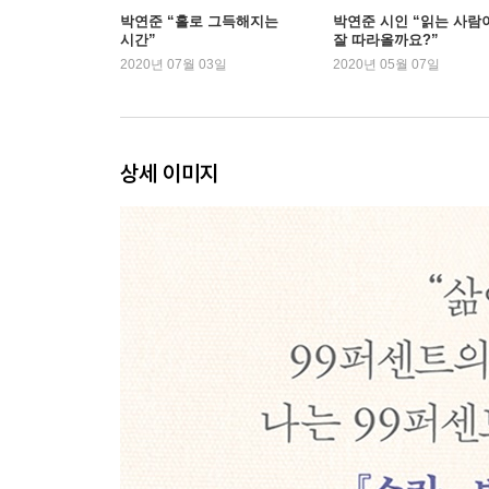
작은 그릇
박연준 “홀로 그득해지는
박연준 시인 “읽는 사람
시간”
잘 따라올까요?”
G의 얼굴이 좋았다
2020년 07월 03일
2020년 05월 07일
카페에서 [로망스] 듣기
봄바람도 구설수에 오를 때가 있다
조용필과 위대한 청춘
믿을 수 없는 일을 믿지 않기
상세 이미지
호두 세 알, 초코쿠키 한 개
여름비
목숨 걸고 구경하지 않을 자유
비 오는 날 발레하기
여름엔 감자, 여름엔 옥수수
선생님도 모른단다
그때 내가 낭독한 여름
아는 것 말고 알아주는 것
당신의 귀를 믿어요
밤에 용서라는 말을 들었다