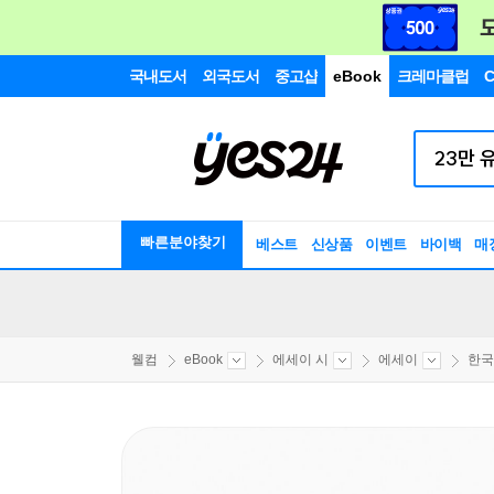
국내도서
외국도서
중고샵
eBook
크레마클럽
C
빠른분야찾기
베스트
신상품
이벤트
바이백
매
웰컴
eBook
에세이 시
에세이
한국