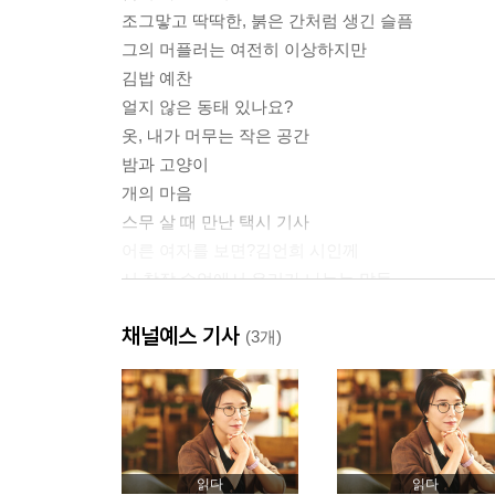
조그맣고 딱딱한, 붉은 간처럼 생긴 슬픔
그의 머플러는 여전히 이상하지만
김밥 예찬
얼지 않은 동태 있나요?
옷, 내가 머무는 작은 공간
밤과 고양이
개의 마음
스무 살 때 만난 택시 기사
어른 여자를 보면?김언희 시인께
시 창작 수업에서 우리가 나누는 말들
채널예스 기사
하루치 봄
(3개)
사월
맹추라는 말
하루치 봄
호락호락하지 않은 발전
진딧물은 어디에서 오는가
읽다
읽다