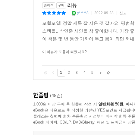
리뷰
종이책
구매
y*****8
2022-09-28
신고
|
|
|
모월모일! 정말 제목 잘 지은 것 같아요. 평범
스펙을,, 박연준 시인을 참 좋아합니다. 가장
이 책은 몇 년 동안 가까이 두고 봄이 되면 꺼내
이 리뷰가 도움이 되었나요?
1
2
3
4
5
한줄평
(48건)
1,000원 이상 구매 후 한줄평 작성 시
일반회원 50원, 마니
eBook은 다운로드 후 작성한 리뷰만 YES포인트 지급됩니
클래스는 첫번째 회차 주문확정 시점부터 마지막 회차 주문
eBook 페이백, CD/LP, DVD/Blu-ray, 패션 및 판매금