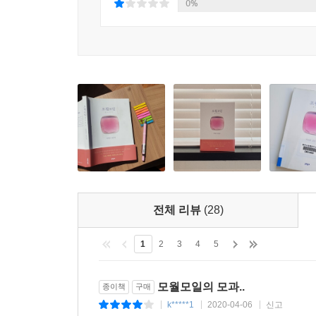
0%
그 작은 방에서, 우리는 스물셋이었다. 벽에 기대앉
몰랐다. 우리는 얼마나 뾰족하고 빛났던가. 청춘은 별
_95~97쪽, 「조용필과 위대한 청춘」에서
읽는 이의 마음을 특히 충만하게 하는 것은 ‘난 지
감정에 휘말려 일상을 내팽개치지 않고 할 일을 잘 
그대로 바라볼 줄 알게 된 나에 대한 긍정. 그 여유
둘이 되지 못해 안달인 시간이 있는가 하면 혼자이지
역시 필요한 법. 지금 당신도 멀리서, 나처럼 혼자
전체 리뷰
(28)
보지 못한다. 혼자일 때 빛날 수 있어야 한다. 다시 
_73쪽, 「호락호락하지 않은 발전」에서
1
2
3
4
5
‘안마기’를 ‘당나귀’로 알아듣고, 생선가게에서 ‘얼지
모월모일의 모과..
종이책
구매
그런 스스로가 재미있어서 좋다고 말하는 박연준 시
k*****1
2020-04-06
신고
|
|
|
걸리다니! 당신이 나보다는 좀더 빨리, 자신을 좋