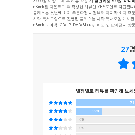
3,000원 이상 구매 후 리뷰 작성 시
일반회원 300원, 마니아
문장이 절묘한 감동으로 밀려온다. “우리에게 주어
eBook은 다운로드 후 작성한 리뷰만 YES포인트 지급됩니
하루”가 있다. 거기서 모든 특별함이 시작된다. “매일
클래스는 첫번째 회차 주문확정 시점부터 마지막 회차 주문
사락 독서모임으로 진행된 클래스는 사락 독서모임 게시판
서문을 지나 만나는 첫번째 글에서 우리는 겨울밤, 
eBook 페이백, CD/LP, DVD/Blu-ray, 패션 및 판매금
시간을 그대로 누리며 낮에 ‘당신’과 나눈 짧은 
지나기 위해 할 수 있는 최선일 거라던 당신의 말
27
명
있다니, 곰곰 생각에 잠기는 겨울밤. 가만히 그 옆에
겨울밤은 야박하지 않다. 길고 길다. 먼 데서 오는
녹으려면 더 있어야 한다. 그런데 누가, 감을 말릴
자의 병도 잠든 자의 잠도 자라는 자의 성장도 비밀
_14쪽, 「밤이 하도 깊어」에서
별점별로 리뷰를 확인해 보세
7
어느 날은 카페에서 책을 읽다가 ‘일곱 살의 나’를
생긴 슬픔을 손바닥에 올려놓”은 채 그것이 아직도
29%
“잠잠해지도록, 슬픔을 달래”기 위해. “그도 나이고
0%
못지않다. 대학 시절 친구와 반지하방에 앉아 문
0%
조용필의 노래 [Q]이다.