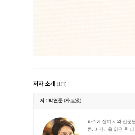
저자 소개
(1명)
저 :
박연준
(朴蓮浚)
파주에 살며 시와 산문을 
튼, 비건』을 읽은 후 