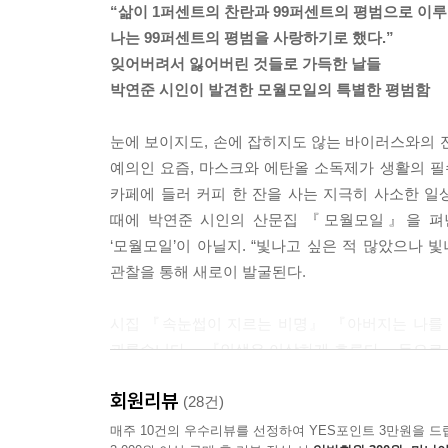
“삶이 1퍼센트의 찬란과 99퍼센트의 평범으로 이루
나는 99퍼센트의 평범을 사랑하기로 했다.”
잊어버려서 잃어버린 것들로 가득한 날들
박연준 시인이 발견한 모월모일의 특별한 평범함
눈에 보이지도, 손에 잡히지도 않는 바이러스와의 
예의인 요즘, 마스크와 에탄올 소독제가 생활의 필
카페에 들러 커피 한 잔을 사는 지극히 사소한 일
때에 박연준 시인의 산문집 『모월모일』을 펴낸다
‘모월모일’이 아닐지. “빛나고 싶은 적 많았으나 
관찰을 통해 새로이 발굴된다.
시집 『속눈썹이 지르는 비명』 『아버지는 나를 
괴롭습니다』 『인생은 이상하게 흐른다』 등으로 
써온 작품 가운데 가장 평범하고 친근한 일상을 소재 삼
회원리뷰
수 있듯 계절감이 도드라지는 글이 많으며, 그 계절
(28건)
계절이 소환하는 과거의 기억과 그것을 바라보는 
매주 10건의 우수리뷰를 선정하여 YES포인트 3만원을 드