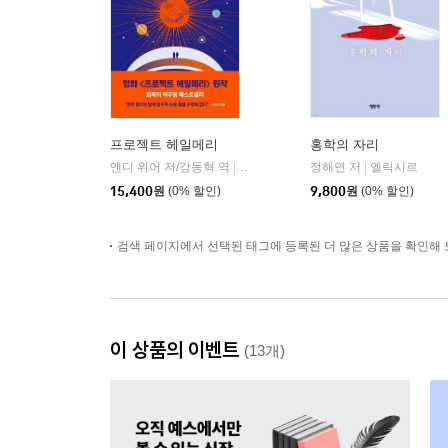
프로젝트 헤일메리
홍학의 자리
앤디 위어 저/강동혁 역
알에이치코리아(RHK)
정해연 저
엘릭시르
|
|
15,400
원
(0% 할인)
9,800
원
(0% 할인)
검색 페이지에서 선택된 태그에 등록된 더 많은 상품을 확인해 
이 상품의 이벤트
(13개)