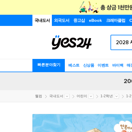
국내도서
외국도서
중고샵
eBook
크레마클럽
C
빠른분야찾기
베스트
신상품
이벤트
바이백
매
20
웰컴
국내도서
어린이
1-2학년
1-