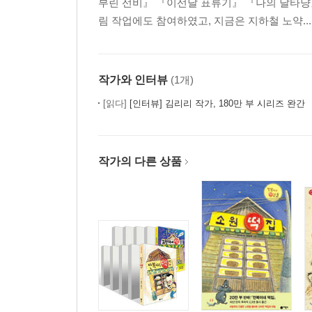
부린 선비』 『이선달 표류기』 『나의 달타냥
림 작업에도 참여하였고, 지금은 지하철 노약...
작가와 인터뷰
(1개)
[읽다]
[인터뷰] 김리리 작가, 180만 부 시리즈 완간 『꼬랑
작가의 다른 상품