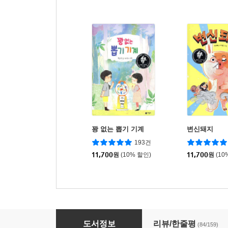
꽝 없는 뽑기 기계
변신돼지
193건
11,700
원
(10% 할인)
11,700
원
(10
장군이네 떡집
도서정보
리뷰/한줄평
(84/159)