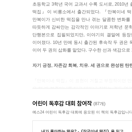
초등학교 3학년 국어 교과서 수록 도서로, 2010
떡집』이 비룡소에서 출간되었다. 『만복이네 떡
만복이가 신비한 떡집을 만나 겪는 달콤한 변화를
따듯하게 감싸안는 감각적인 이야기로 저학년 문학
단행본으로 집필되었지만, 이야기의 결말에 등장
이어졌다. 10년 만에 동시 출간된 후속작 두 권
이어 두 권의 삽화를 맡았다. 구수한 선과 색감으로
자기 긍정, 자존감 회복, 치유. 세 권으로 완성된 
『만복이네 떡집』이 표현이 거칠고 부정적이던 만
은 텅 빈 복주머니를 타고 태어나 잘하는 것도 없
아이가 되는 과정을 그렸다. 『소원 떡집』은 볼품
어린이 독후감 대회 참여작
자기 자신뿐만 아니라 상처 입은 아이들을 치유하는
(87개)
따라서 따로 읽어도 한 작품을 온전히 즐길 수 있지만
예스24 어린이 독후감 대회에 응모된 이 책의 독후감입니다
완성되는 작품의 세계관을 깊이 느낄 수 있다.
내가 좋아하는 떡은? -《장군이네 떡집》을 읽고