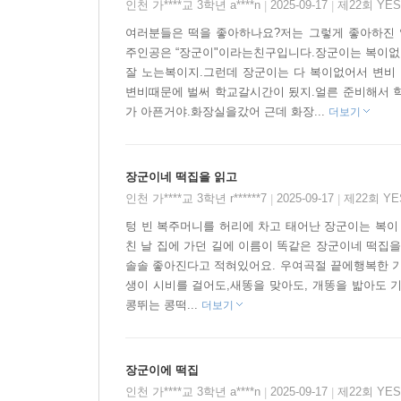
인천 가****교 3학년 a****n
2025-09-17
제22회 YE
|
|
여러분들은 떡을 좋아하나요?저는 그렇게 좋아하진 
주인공은 “장군이"이라는친구입니다.장군이는 복이없었
잘 노는복이지.그런데 장군이는 다 복이없어서 변비
변비때문에 벌써 학교갈시간이 됬지.얼른 준비해서
가 아픈거야.화장실을갔어 근데 화장...
더보기
장군이네 떡집을 읽고
인천 가****교 3학년 r******7
2025-09-17
제22회 Y
|
|
텅 빈 복주머니를 허리에 차고 태어난 장군이는 복이
친 날 집에 가던 길에 이름이 똑같은 장군이네 떡집을
솔솔 좋아진다고 적혀있어요. 우여곡절 끝에행복한 기
생이 시비를 걸어도,새똥을 맞아도, 개똥을 밟아도 
콩뛰는 콩떡...
더보기
장군이에 떡집
인천 가****교 3학년 a****n
2025-09-17
제22회 YE
|
|