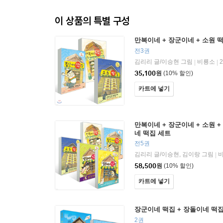
이 상품의 특별 구성
만복이네 + 장군이네 + 소원 
전3권
김리리 글/이승현 그림
비룡소
|
|
35,100
원
(10% 할인)
카트에 넣기
만복이네 + 장군이네 + 소원 +
네 떡집 세트
전5권
김리리 글/이승현, 김이랑 그림
|
58,500
원
(10% 할인)
카트에 넣기
장군이네 떡집 + 장돌이네 떡
2권