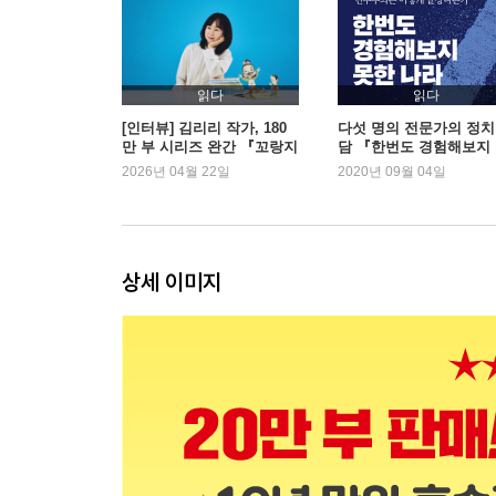
읽다
읽다
[인터뷰] 김리리 작가, 180
다섯 명의 전문가의 정치
만 부 시리즈 완간 『꼬랑지
담 『한번도 경험해보지
네 떡집』 | 예스24
한 나라』 2주 연속 1위
2026년 04월 22일
2020년 09월 04일
상세 이미지