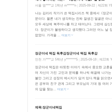
서울 염****교 1학년 m******n
2025-09-22
제22회 
|
|
나는 김리리 작가가 쓴 떡집시리즈 책 중에서《장군이
문이다. 물론 내가 생각하는 진짜 잘생긴 얼굴은 아
모두 세상에 복주머니를 차고 태어난다. 그런데 삼신
다. 장군이가 불쌍하다고 생각했다.그러던 어느 날 
없었다. 가격을 ...
더보기
장군이네 떡집 독후감장군이네 떡집 독후감
인천 가****교 5학년 y********5
2025-09-18
제22회 
|
|
장군이네 떡집은 따뜻한 이야기 속에서 중요한 교훈을
며 자신이 가진 고민과 문제를 하나씩 해결해 나가는
불안 그리고 성장의 메시지가 담겨 있다.책을 읽으면
은 공부와 친구 관계 그리고 부모님의 기대 등 여러 
의 답을 찾는...
더보기
제목:장군이네떡집