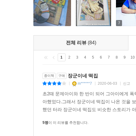
7
전체 리뷰
(84)
1
2
3
4
5
6
7
8
9
10
장군이네 떡집
종이책
구매
m******7
2020-06-03
신고
|
|
|
초2때 문제아이와 한 반이 되어 그아이에게 폭
아했었다.그래서 장군이네 떡집이 나온 것을 
했던 터라 장군이네 떡집도 비슷한 스토리가 아
5명
이 이 리뷰를 추천합니다.