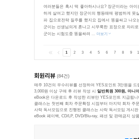
여러분들은 혹시 떡 좋아하시나요? 장군이라는 아이는
하게 살여고 했지만 장군이의 행동때매 평범하게 못살
파 집으로전략 질주를 했지요 집에서 똥을싸고 나오는
군이는 선생님의게 혼나고 시무룩한 표정으로 자리로 
군이는 시험도중 똥을싸려 ...
더보기
1
2
3
4
5
6
7
8
9
회원리뷰
(84건)
매주 10건의 우수리뷰를 선정하여 YES포인트 3만원을 드
3,000원 이상 구매 후 리뷰 작성 시
일반회원 300원, 마니아
eBook은 다운로드 후 작성한 리뷰만 YES포인트 지급됩니
클래스는 첫번째 회차 주문확정 시점부터 마지막 회차 주문
사락 독서모임으로 진행된 클래스는 사락 독서모임 게시판
eBook 페이백, CD/LP, DVD/Blu-ray, 패션 및 판매금