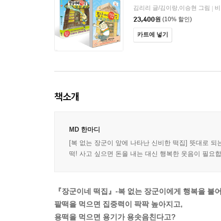
김리리 글/김이랑,이승현 그림
비
|
23,400
원
(10% 할인)
카트에 넣기
책소개
MD 한마디
[복 없는 장군이 앞에 나타난 신비한 떡집] 뜻대로 
떡! 사고 싶으면 돈을 내는 대신 행복한 웃음이 필요
『장군이네 떡집』-복 없는 장군이에게 행복을 불
팥떡을 먹으면 집중력이 팍팍 높아지고,
용떡을 먹으면 용기가 용솟음친다고?