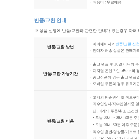
배송비 : 무료배송
반품/교환 안내
※ 상품 설명에 반품/교환과 관련한 안내가 있는경우 아래 
마이페이지 >
반품/교환 신청
반품/교환 방법
판매자 배송 상품은 판매자와
출고 완료 후 10일 이내의 
디지털 콘텐츠인 eBook의 
반품/교환 가능기간
중고상품의 경우 출고 완료일
모바일 쿠폰의 경우 유효기간(
고객의 단순변심 및 착오구
직수입양서/직수입일서중 일
단, 아래의 주문/취소 조건인
오늘 00시 ~ 06시 30분 
반품/교환 비용
오늘 06시 30분 이후 주문
직수입 음반/영상물/기프트 
단, 당일 00시~13시 사이