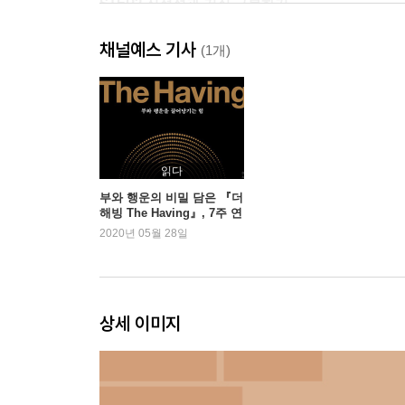
STEP2 진정성과 거짓 구분하기
진정성과 일관성의 관계
채널예스 기사
교착상태의 원인이 되는 일관성
(1개)
정적 진정성 VS 역동적 진정성
모순을 발견해줄 동료의 필요성
STEP2 한눈에 보기
STEP3 대화를 망치는 말하기 태도
읽다
대화에 숨어있는 부정적 감정
부와 행운의 비밀 담은 『더
해빙 The Having』, 7주 연
말하기 태도를 결정하는 존재 방식
속 1위
2020년 05월 28일
존재 방식에 영향을 미치는 것들
내면의 대화를 발견하라
우리가 속마음을 숨기는 이유
내가 보는 나와 타인이 보는 나
상세 이미지
추구하는 가치관과 태도의 불일치
STEP3 한눈에 보기
STEP4 대화를 함정에 빠트리는 미끼