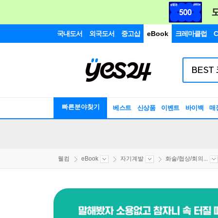
국내도서
외국도서
중고샵
eBook
크레마클럽
C
빠른분야찾기
베스트
신상품
이벤트
바이백
매
웰컴
eBook
자기계발
화술/협상/회의...