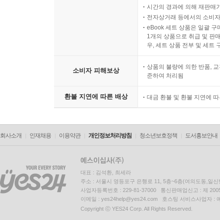
시간의 경과에 의해 재판매가
전자상거래 등에서의 소비자
eBook 세트 상품은 일괄 
1개의 상품으로 취급 및 판매
우, 세트 상품 전부 및 세트
상품의 불량에 의한 반품, 교
소비자 피해보상
준하여 처리됨
환불 지연에 따른 배상
대금 환불 및 환불 지연에 
회사소개
인재채용
이용약관
개인정보처리방침
청소년보호정책
도서홍보안내
대표 : 김석환, 최세라
주소 : 서울시 영등포구 은행로 11, 5층~6층(여의도동,일신
사업자등록번호 : 229-81-37000 통신판매업신고 : 제 200
이메일 : yes24help@yes24.com 호스팅 서비스사업자 :
Copyright ⓒ YES24 Corp. All Rights Reserved.