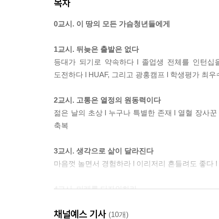
목차
0교시. 이 땅의 모든 가슴청년들에게
1교시. 뒤늦은 출발은 없다
등대가 되기로 약속하다 l 졸업생 전체를 인턴십을 
도전하다 l HUAF, 그리고 광홍캠프 l 학생평가 최우
2교시. 고통은 열정의 원동력이다
젊은 날의 초상 l 누구나 특별한 존재 l 열혈 장사꾼 
축복
3교시. 생각으로 삶이 달라진다
마음껏 놀면서 경험하라 l 이리저리 흔들려도 좋다 l
4교시. 미래를 디자인하라
100세 시대를 준비한다 l 차별화가 밥 먹여준다 l
채널예스 기사
(10개)