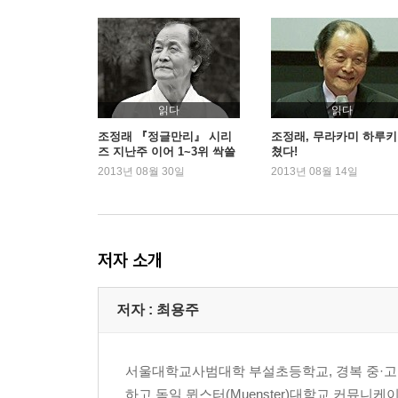
읽다
읽다
조정래 『정글만리』 시리
조정래, 무라카미 하루키
즈 지난주 이어 1~3위 싹쓸
쳤다!
이
2013년 08월 30일
2013년 08월 14일
저자 소개
저자 : 최용주
서울대학교사범대학 부설초등학교, 경복 중·
하고 독일 뮌스터(Muenster)대학교 커뮤