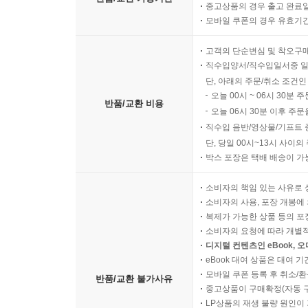
중고상품의 경우 출고 완료일
모바일 쿠폰의 경우 유효기간(
고객의 단순변심 및 착오구
직수입양서/직수입일서중 일
단, 아래의 주문/취소 조건인
오늘 00시 ~ 06시 30분 
반품/교환 비용
오늘 06시 30분 이후 주문
직수입 음반/영상물/기프트 
단, 당일 00시~13시 사이
박스 포장은 택배 배송이 가
소비자의 책임 있는 사유로 
소비자의 사용, 포장 개봉에 
복제가 가능한 상품 등의 포장을 
소비자의 요청에 따라 개별
디지털 컨텐츠인 eBook, 
eBook 대여 상품은 대여 기
모바일 쿠폰 등록 후 취소/환
반품/교환 불가사유
중고상품이 구매확정(자동 
LP상품의 재생 불량 원인이 기