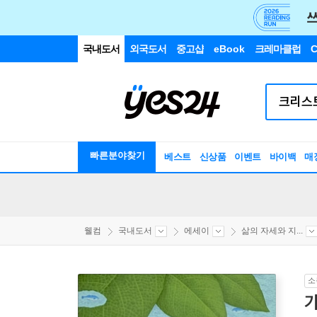
국내도서
외국도서
중고샵
eBook
크레마클럽
C
빠른분야찾기
베스트
신상품
이벤트
바이백
매
웰컴
국내도서
에세이
삶의 자세와 지...
소