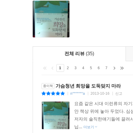
청년실업, 인생 이모작 시대를 살아내는 가슴청년들
흔들림 없이 나아가라. 두려움 없이 도전하라!
그의 학과는 청년실업이 없다. 저자는 책상 앞에 
없이 나아가라 한다. 자신감을 가지고, 실패를 
중요하지 않다. 남들보다 몇 년 빠르다고 해서 성공
하고 싶은 가슴 뛰는 일을 하는 것이다.
전체 리뷰
(35)
우리는 늘 성공한 사람들의 이야기를 듣고 읽는다. 
못해서다. 열정은 삶의 힘이고 능력이다. 이 책을 통
1
2
3
4
5
6
7
가슴청년 희망을 도둑맞지 마라
종이책
n*******a
2013-10-16
신고
|
|
|
요즘 같은 시대 이런류의 자기
안 책상 위에 놓아 두었다. 심
저자의 솔직한얘기들에 끌려서 
닙...
더보기