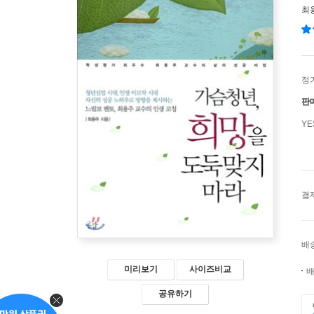
최
정
판
Y
결
배
미리보기
사이즈비교
배
공유하기