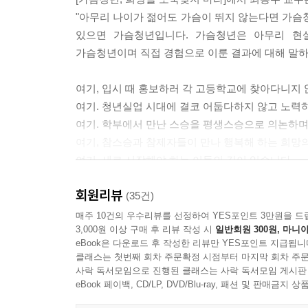
"아무리 나이가 젊어도 가슴이 뛰지 않는다면 가슴
있으면 가슴청년입니다. 가슴청년은 아무리 현
가슴청년이며 직접 경험으로 이룬 결과에 대해 말하
여기, 입시 때 홍보하러 각 고등학교에 찾아다니지
여기. 청년실업 시대에 결코 어둡다하지 않고 노력
여기. 학부에서 만난 스승을 평생스승으로 의논하며
여기, 참스승과 참제자들이 만나 행복해 하는 희망
여기, 새로 시작해야 하는 이들의 길이 있습니다.
회원리뷰
여기, 청년실업 시대의 희망이 있습니다.
(35건)
여기, 인생 이모작 시대의 희망이 있습니다.
매주 10건의 우수리뷰를 선정하여 YES포인트 3만원을 드
3,000원 이상 구매 후 리뷰 작성 시
일반회원 300원, 마니아
여기, 교권이 문제되는 시대의 희망이 있습니다.
eBook은 다운로드 후 작성한 리뷰만 YES포인트 지급됩니
여기, 청년 삼무육무(三無六無)시대의 희망이 있습
클래스는 첫번째 회차 주문확정 시점부터 마지막 회차 주문
여기, 희망을 도둑맞지 않는 희망이 있습니다.
사락 독서모임으로 진행된 클래스는 사락 독서모임 게시판
eBook 페이백, CD/LP, DVD/Blu-ray, 패션 및 판매금
저자는 이른바 명문 초중고를 나왔지만 한때 루저(L