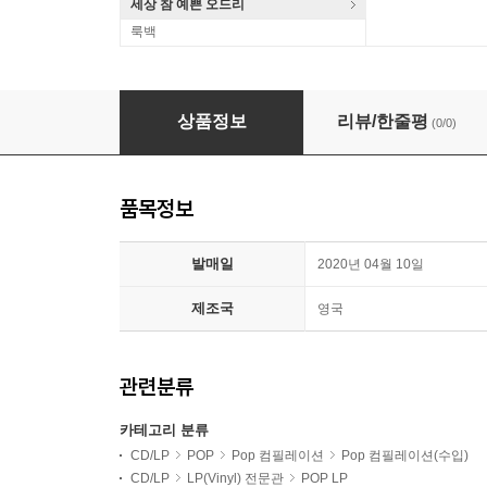
세상 참 예쁜 오드리
룩백
The Cinematic Orchestra (시네마틱 오케스트라) - L
상품정보
리뷰/한줄평
(0/0)
품목정보
발매일
2020년 04월 10일
제조국
영국
관련분류
카테고리 분류
CD/LP
POP
Pop 컴필레이션
Pop 컴필레이션(수입)
CD/LP
LP(Vinyl) 전문관
POP LP