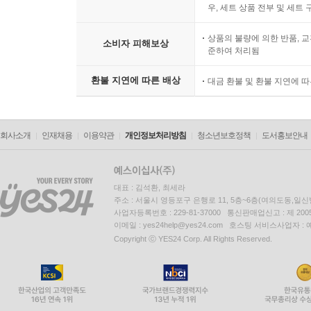
우, 세트 상품 전부 및 세트
상품의 불량에 의한 반품, 교
소비자 피해보상
준하여 처리됨
환불 지연에 따른 배상
대금 환불 및 환불 지연에 
회사소개
인재채용
이용약관
개인정보처리방침
청소년보호정책
도서홍보안내
대표 : 김석환, 최세라
주소 : 서울시 영등포구 은행로 11, 5층~6층(여의도동,일신
사업자등록번호 : 229-81-37000 통신판매업신고 : 제 200
이메일 : yes24help@yes24.com 호스팅 서비스사업자 :
Copyright ⓒ YES24 Corp. All Rights Reserved.