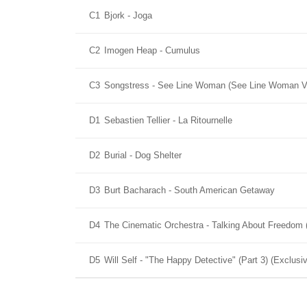
C1
Bjork - Joga
C2
Imogen Heap - Cumulus
C3
Songstress - See Line Woman (See Line Woman V
D1
Sebastien Tellier - La Ritournelle
D2
Burial - Dog Shelter
D3
Burt Bacharach - South American Getaway
D4
The Cinematic Orchestra - Talking About Freedom 
D5
Will Self - "The Happy Detective" (Part 3) (Exclu