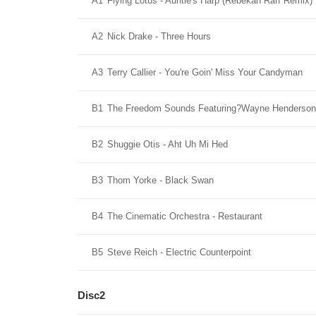
A1
Flying Lotus - Auntie's Harp (Rebekah Raff Remix)
A2
Nick Drake - Three Hours
A3
Terry Callier - You're Goin' Miss Your Candyman
B1
The Freedom Sounds Featuring?Wayne Henderson
B2
Shuggie Otis - Aht Uh Mi Hed
B3
Thom Yorke - Black Swan
B4
The Cinematic Orchestra - Restaurant
B5
Steve Reich - Electric Counterpoint
Disc2