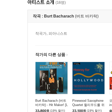
아티스트 소개
(16명)
작곡 :
Burt Bacharach
(버트 바카락)
작곡가, 피아니스트
작가의 다른 상품
Burt Bacharach (버트
Pinewood Saxophone
오
바카락) - Hit Maker! [L
Quartet 할리우드를 위
i
P]
한 경의 (Hooray For Ho
h
33,800
원
(19% 할인)
22,100
원
(19% 할인)
4