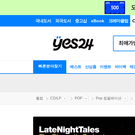
국내도서
외국도서
중고샵
eBook
크레마클럽
C
빠른분야찾기
베스트
신상품
이벤트
바이백
매
웰컴
CD/LP
POP
Pop 컴필레이션