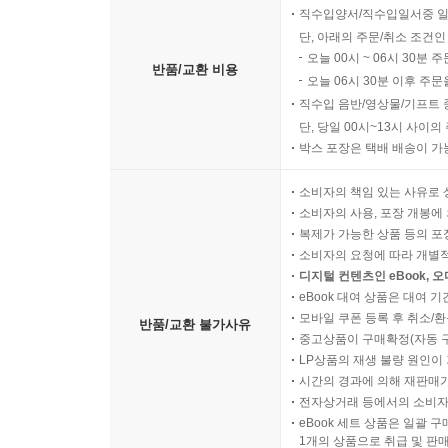
직수입양서/직수입일서중 일
단, 아래의 주문/취소 조건인
오늘 00시 ~ 06시 30분 
반품/교환 비용
오늘 06시 30분 이후 주문
직수입 음반/영상물/기프트 
단, 당일 00시~13시 사이
박스 포장은 택배 배송이 가
소비자의 책임 있는 사유로 
소비자의 사용, 포장 개봉에 
복제가 가능한 상품 등의 포장을 
소비자의 요청에 따라 개별
디지털 컨텐츠인 eBook, 
eBook 대여 상품은 대여 기
모바일 쿠폰 등록 후 취소/환
반품/교환 불가사유
중고상품이 구매확정(자동 
LP상품의 재생 불량 원인이 기
시간의 경과에 의해 재판매가
전자상거래 등에서의 소비자
eBook 세트 상품은 일괄 
1개의 상품으로 취급 및 판매