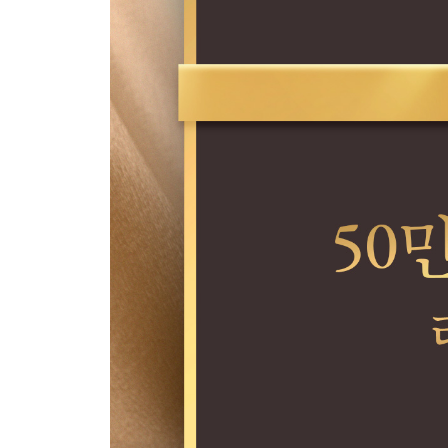
5부. 행운의 법칙
25. 인생의 변화 ?
26. 행운이 찾아오다 ?
27. 완벽한 휴가 ?
28. 운의 법칙 ?
29. 운의 흐름을 탄 사람들 ?
30. 무의식은 알고 있다
31. ‘있음’을 입력하라
32. 상생
구루 스토리_행운의 여신
6부. 행운의 길을 걷다
33. 대나무 숲
34. 악연에 빠지는 이유 ?
35. 토성 리턴 ?
36. 고정관념을 깨라 ?
37. 부자가 되기 어려운 세상 ?