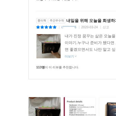
홍주연에게는 예상치 못한 행운들이 찾아왔고 건강
생겼다. 한 발 더 나아가 타인과의 비교를 멈추고 
이 책은 평범한 한 사람이 Having을 배우고 
내일을 위해 오늘을 희생하
종이책
주간우수작
소개한다. 이 책을 읽고 ‘Having 노트’, ‘Hav
c*********6
2020-03-24
신고
|
|
|
것이다.
내가 진정 꿈꾸는 삶은 오늘을
이야기.누구나 준비가 됐다면 그
“인생을 바꾼 책”, “완전히 새로운 시각”… 서구 독
면 좋겠으면서도 나만 알고 싶은
마음가짐을 다듬으며 원하는 것을 얻는 놀라운 가르
더보기
“5월이면 69세가 된다. 최근에 은퇴한 나는 이전
113명
이 이 리뷰를 추천합니다.
만났더라면 얼마나 좋았을까.”
미국의 한 독자의 리뷰 중 일부분이다. 전 세계 
메시지를 전하고 있다. 마음이 편안해지는 것, 부자가
나에게 집중하는 것, 지금 이 순간을 사는 것 등. 
일으키도록 돕는다. 이 책을 먼저 읽은 해외 독자들
“오디오북을 세 번 듣고 가족들에게 반드시 읽어야 할 