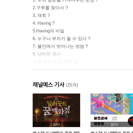
2.ㅤ구루를 찾아서 ?
3. 재회 ?
4. Having ?
5.ㅤHaving의 비밀
6. 누구나 부자가 될 수 있다 ?
7. 불안에서 벗어나는 방법 ?
8. 낭비와 과시
구루 스토리_구루의 길
2부. 돈을 끌어오는 사람 vs 돈을 밀어내는 사람
채널예스 기사
9. 베로나의 햇살
(25개)
10. 진짜 부자
11. 가짜 부자
12. 돈을 끌어당기는 힘
13. 귀인
구루 스토리_고등학생 구루가 되다
읽다
읽다