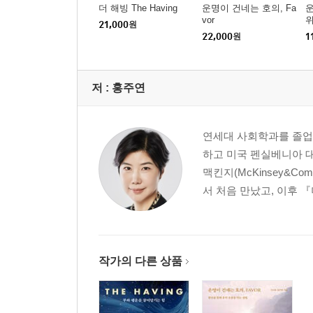
더 해빙 The Having
운명이 건네는 호의, Fa
운
vor
위
21,000
원
22,000
원
1
저 :
홍주연
연세대 사회학과를 졸업한
하고 미국 펜실베니아 대학 
맥킨지(McKinsey&
서 처음 만났고, 이후 『
작가의 다른 상품