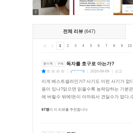
Italy)
“책이 안내하는 대로 따르기 시작한 뒤부터 삶에서 혼란이 줄
7
돈에 대한 불안이 사라졌다. 돈 때문에 내 가치
들어오고 있다!(Elisha Sander, Canada)
전체 리뷰
(647)
또한 《더 해빙》의 가능성을 처음 알아본 출판 에이전
1
2
3
4
5
6
7
8
9
10
하는지에 대해 알려주는 가장 새로운 책이다. 나
학생이던 버락 오바마에게 책을 쓰라고 설득해 그를 세
독자를 호구로 아는가?
자처했다. 책의 미국 출판을 담당한 펭귄랜덤하우
종이책
구매
y*******8
2020-09-09
신고
삶을 변화시킬 것”이라고 자신했다.
|
|
|
이게 베스트셀러인가? 사기도 이런 사기가 없다
용이 있나?읽으면 읽을수록 농락당하는 기분은
에 버릴수 밖에!돈이 아까워서 견딜수가 없다.수
67명
이 이 리뷰를 추천합니다.