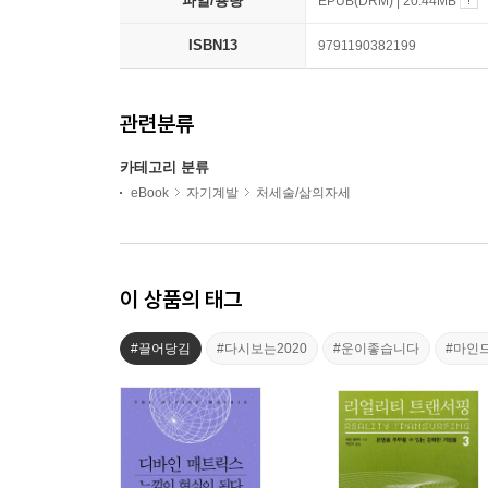
파일/용량
EPUB(DRM) | 20.44MB
ISBN13
9791190382199
관련분류
카테고리 분류
eBook
자기계발
처세술/삶의자세
이 상품의 태그
#끌어당김
#다시보는2020
#운이좋습니다
#마인