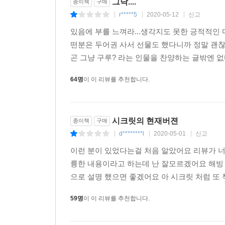
그닥....
종이책
구매
r*****5
2020-05-12
신고
|
|
|
있음에 부를 느껴라...생각지도 못한 긍적적인 
떤분은 두어권 사서 선물도 했다니까 정말 괜찮나
곤 그냥 구루? 라는 인물을 찬양하는 글밖엔 없
64명
이 이 리뷰를 추천합니다.
시크릿의 현재버젼
종이책
구매
d********l
2020-05-01
신고
|
|
|
이런 분이 있었다는걸 처음 알았어요 리뷰가 
륭한 내용이라고 하는데 난 잘모르겠어요 해빙
으로 설명 했으면 좋겠어요 아 시크릿 처럼 또 책
59명
이 이 리뷰를 추천합니다.