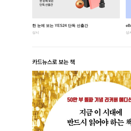
한 눈에 보는 YES24 단독 선출간
e
상시
상
카드뉴스로 보는 책