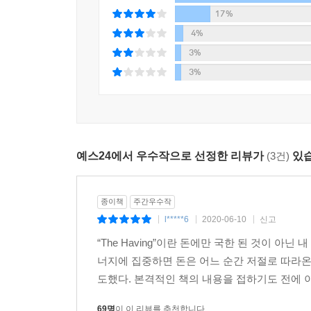
17%
저자 이서윤은 수만 건의 사례를 직접 분석한 결
4%
행운의 세계로 인도한다. 자신의 감정을 활용해 쉽
3%
진정으로 원하는 인생을 살 수 있도록 이끌어준다.
3%
?
부와 행운을 만나는 출발점, 마법의 감정 Having
“Having은 단 돈 1달러라도 ‘지금 나에게 돈이 있
예스24에서 우수작으로 선정한 리뷰가
(3건)
있습
“행운은 우리의 노력에 곱셈이 되는 것이지 덧셈이 
“때론 기다림도 필요합니다. 여기서 기다리는 것은
자신에게 투자하는 적극적인 기다림입니다. 기억하세
종이책
주간우수작
반드시 가장 큰 과실을 딸 수 있답니다.”
l*****6
2020-06-10
신고
|
|
|
“불안과 긴장의 자석은 돈을 밀어내고, 기쁨과 편안
“The Having”이란 돈에만 국한 된 것이 
-본문 중에서
너지에 집중하면 돈은 어느 순간 저절로 따라온
도했다. 본격적인 책의 내용을 접하기도 전에 이
이 책은 전직 기자인 홍주연이 행운의 구루 이서윤
부자가 되는 방법에 대한 질문에 이서윤은 쉽고 
69명
이 이 리뷰를 추천합니다.