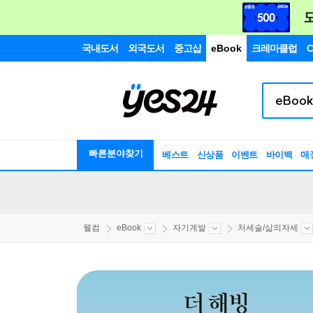
국내도서
외국도서
중고샵
eBook
크레마클럽
C
빠른분야찾기
베스트
신상품
이벤트
바이백
매
웰컴
eBook
자기계발
처세술/삶의자세