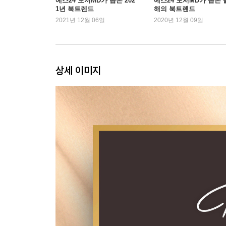
예스24 도서MD가 꼽은 202
예스24 도서MD가 꼽은 
1년 북트렌드
해의 북트렌드
3부. 감정에 답이 있다
2021년 12월 06일
2020년 12월 09일
14. Having을 시작하다
15. 소비할 때의 마음
16. 새로운 키워드
17. 감정의 힘
상세 이미지
18. Having 신호등
구루 스토리_비바람이 치다
4부. 불안에서 해방되려면
19. 빨간불
20. 진정한 편안함 ?
21. 부의 근력을 키워라 ?
22. 아무리 애써도 여전히 불안하다면 ?
23. 간절히 원하면 이루어지지 않는다 ?
24. Having 노트
구루 스토리_날개를 펼치다