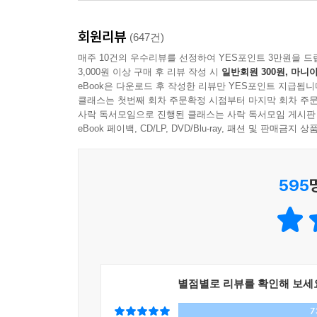
‘부(富)로 가는 사다리’가 무너졌다는 지금, 평범한
상승을 이루지 못할 것”이라고 생각했다. 미래에 대
회원리뷰
‘낮다’고 답한 것이다. 더욱이 인공지능(AI)으
(647건)
불안감은 더욱 커지고 있다.?
매주 10건의 우수리뷰를 선정하여 YES포인트 3만원을 드
3,000원 이상 구매 후 리뷰 작성 시
일반회원 300원, 마니아
이처럼 ‘수저론’이 대세를 이루는 이 시대에 자
eBook은 다운로드 후 작성한 리뷰만 YES포인트 지급됩니
원하는 삶을 향해 편안하게 나아갈 수 있는 방법은 
클래스는 첫번째 회차 주문확정 시점부터 마지막 회차 주문
대기업 창업주와 주요 경영인, 대형 투자자가 절체
사락 독서모임으로 진행된 클래스는 사락 독서모임 게시판
인생의 퀀텀 점프를 이루어냈다. 상위 0.01%
eBook 페이백, CD/LP, DVD/Blu-ray, 패션 및 판매금
뛰어난 학벌, 남다른 재능이 없어도 누구나 자신의
마스터하고 수십 년 동안 한국의 경제계 리더들을 자
595
Having에 대해 다음과 같이 설명한다.
“Having은 돈을 쓰는 이 순간 ‘가지고 있음’을 
가장 간단하고 효율적인 방법은 이것이에요.”
“Having은 부를 끌어당기는 힘이에요. 같은 노
감정만으로 충분히 조절할 수 있어요.”
별점별로 리뷰를 확인해 보세
“자신이 진정으로 원하는 것을 따라가다 보면 낭
7
되는 거예요. 노를 저을 것도 없이 그저 보트를 탄 채