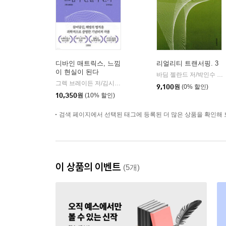
디바인 매트릭스, 느낌
리얼리티 트랜서핑. 3
이 현실이 된다
바딤 젤란드 저/박인수 역
|
그렉 브레이든 저/김시현 역
김영사
|
9,100
원
(0% 할인)
10,350
원
(10% 할인)
검색 페이지에서 선택된 태그에 등록된 더 많은 상품을 확인해 
이 상품의 이벤트
(5개)