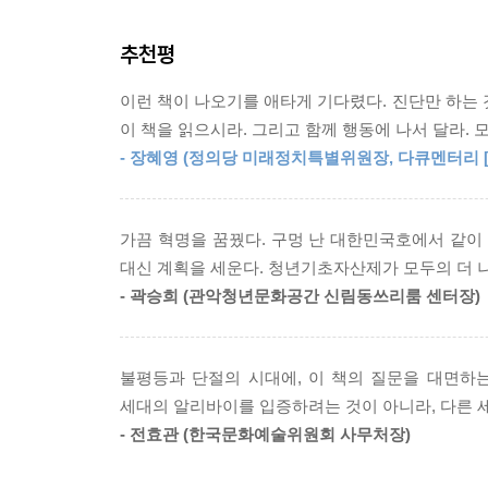
요하다.
--- p.160
추천평
이에 『사회적 상속』은 “자산의 세대 간 이전 및 
그리고 청년기초자산과 최저-최고임금 제도를 중심
청년 정치를 청년정책 안에 가두면 안 된다. 청년
이런 책이 나오기를 애타게 기다렸다. 진단만 하는 
사회 전체의 자산을 개인이 아닌 사회적 차원에서
특히 기후변화나 기술변화 등 미래에 관련된 이슈
이 책을 읽으시라. 그리고 함께 행동에 나서 달라.
단순히 특정 연령대를 지원하는 일시적 방편이 
(…) 특히 앞에서 세습사회를 타파할 대안으로 제시
- 장혜영 (정의당 미래정치특별위원장, 다큐멘터리 [
해소하는 경제정책이다.
성세대의 이해관계와 정면으로 충돌한다. 따라서 이 
더 광범위하게 참여해야 한다. 그들이 정치 공간에
청년기초자산과 최고임금을 중심으로 한국형 사회적
정에 반드시 참여하도록 해야 한다. 그래야 세습화
가끔 혁명을 꿈꿨다. 구멍 난 대한민국호에서 같이 
대신 계획을 세운다. 청년기초자산제가 모두의 더 나은 
불평등과 특권 세습 문제가 불거질 때마다 정치권과 
--- p.200
- 곽승희 (관악청년문화공간 신림동쓰리룸 센터장)
모두에게 공평한 신분 상승의 기제로 작동하고 
‘만리장성’으로, 한 세대에서 다음 세대로 ‘불평등
학교 자체 재설계만으로는 풀 수 있는 것이 많지 않다
불평등과 단절의 시대에, 이 책의 질문을 대면하는
세대의 알리바이를 입증하려는 것이 아니라, 다른 
이는 교육제도의 사회적 기능 자체를 혁신하지 않
- 전효관 (한국문화예술위원회 사무처장)
의미한다. “맥락 전체를 뜯어고치는 근본적 대책”
각각의 범주에 맞는 대안을 모색한다. (①교육제도 