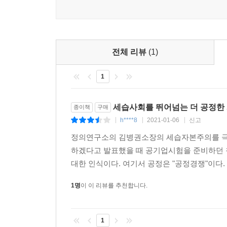
희망 없는 기성 정치를 바꾸는 정치의 사회적 상속
이 책 『사회적 상속』은 정책안의 이론적 배경과 사
점에서 의미가 있다. 저자 김병권은 민간 싱크탱
전체 리뷰
(1)
연구와 실행 영역을 두루 거쳤고 현재는 정의당 정의
1
이 책은 기득권 엘리트층인 ‘586세대’ 저자의 자
세대의 상위 20퍼센트가 불평등과 세습 문제에서만
세습사회를 뛰어넘는 더 공정한
종이책
구매
흙수저 사회, 성 안과 성 밖의 사회를 무너뜨리고자
h****8
2021-01-06
신고
|
|
|
그렇지 않았던 이유는 무엇보다도 이들의 삶 안에는
정의연구소의 김병권소장의 세습자본주의를 극
사회 현실을 체감하고 제대로 대처할 수 있는 인식
하겠다고 발표했을 때 공기업시험을 준비하던 청
대한 인식이다. 여기서 공정은 "공정경쟁"이다.
저자는 586세대에게 남아 있는 시대적 과제가 
설계대로 실행할 수 있도록” 청년들에게 권력과 자
1명
이 이 리뷰를 추천합니다.
상속이다. 따라서 선거권, 피선거권 등의 연령 문
정치 영역을 장악해나갈 수 있도록 판을 바꾸어야 
1