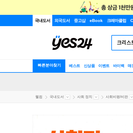
국내도서
외국도서
중고샵
eBook
크레마클럽
C
빠른분야찾기
베스트
신상품
이벤트
바이백
매
웰컴
국내도서
사회 정치
사회비평/비판