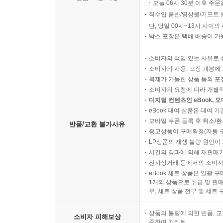
오늘 06시 30분 이후 주문
직수입 음반/영상물/기프트 
단, 당일 00시~13시 사이
박스 포장은 택배 배송이 가
소비자의 책임 있는 사유로 
소비자의 사용, 포장 개봉에 
복제가 가능한 상품 등의 포장을 
소비자의 요청에 따라 개별
디지털 컨텐츠인 eBook, 
eBook 대여 상품은 대여 기
모바일 쿠폰 등록 후 취소/환
반품/교환 불가사유
중고상품이 구매확정(자동 
LP상품의 재생 불량 원인이 기
시간의 경과에 의해 재판매가
전자상거래 등에서의 소비자
eBook 세트 상품은 일괄 
1개의 상품으로 취급 및 판매
우, 세트 상품 전부 및 세트
상품의 불량에 의한 반품, 교
소비자 피해보상
준하여 처리됨