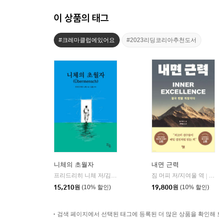
이 상품의 태그
#크레마클럽에있어요
#2023리딩코리아추천도서
니체의 초월자
내면 근력
프리드리히 니체 저/김철 편역
히읏
짐 머피 저/지여울 역
윌북(
|
|
15,210
원
(10% 할인)
19,800
원
(10% 할인)
검색 페이지에서 선택된 태그에 등록된 더 많은 상품을 확인해 