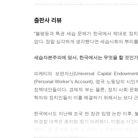
세대의 미래를 위한 사회 구조 개혁이기에 정면 돌
--- p.119
출판사 리뷰
한국에서 기초자산의 효용은 결국 청년에게 ‘시간’을
“불평등과 특권 세습 문제가 한국에서 제대로 정치
중 하나인 애커먼과 앨스톳 등의 사회적 지분 급여 
없다. 정말 심각하게 생각했다면 세습사회의 뿌리를
있다. 이들은 (…) 청년기가 중요한 이유를 미시 자유(m
거시 자유의 격차가 커지고 있다는 점을 강조한다.
세습자본주의에 맞서, 한국에서는 무엇을 할 것인
하는 거시 자유을 향유하고 있다. 하지만 요즘 대부
없이 노동시장에 진입한다. 그들은 식탁에 무엇을 올
피케티의 보편자산(Universal Capital Endow
이 아니라 당장의 수지타산을 따지는 것이다. 거시 
(Personal Worker’s Account), 영국 노동
얻기 위해 필요한 것이 기초자산이라고 일갈한다.
정책대안들이다. 경제적 부는 물론, 정치·사회·문
--- p.132~134
학자와 정치인들이 이를 해결하기 위해서는 보다 근
최저임금과 최고임금은 실제로 소득 격차를 줄인다
한국에서도 지난해 조국 전 장관 임명 논란 이후, 
일정한 한계가 있어야 한다는 사회적 메시지를 강하
해결할 대책은 좀처럼 찾기 어려웠다. 이철승 서강대
좋다거나, 게다가 자신의 능력이 아닌 부모의 능력
메커니즘’ 한계에 갇힌 소극적이고 국지적인 해법만 
이런 영역의 문제는 그냥 시장의 가격 기제에 맡겨
데까지 나아가지 못했다.