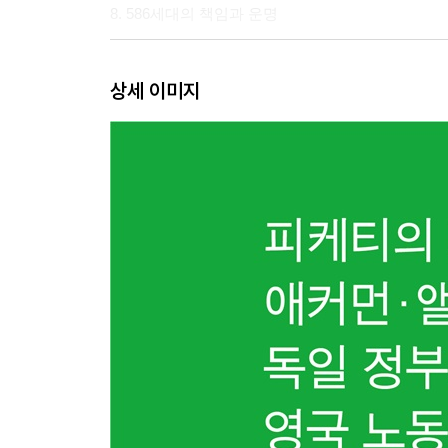
8. 586세대의 책임과 운명
Chapter Ⅲ. 정책/ 사회적 상속을 제안한다
상세 이미지
9. 세대 간 릴레이 경주, 어떻게 멈출 것인가
10. 인생의 출발선 다시 맞추기_청년기초자산
11. 노동시장의 격차 한계 정하기_최저임금과 최
12. 부의 영구적 순환 메커니즘_토지개혁의 아이디
Chapter Ⅳ. 정치/ 다음 판을 위한 행동
13. 정치의 사회적 상속을 위해 무엇을 할 것인가
14. 세대교체와 새로운 청년 정치
15. 전환의 정치 비전, 그린뉴딜