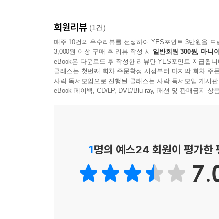
③교육제도: 다양한 개인의 능력 개발)
회원리뷰
(1건)
①교육제도 입구의 즉각적인 조치로는 청년기초자
매주 10건의 우수리뷰를 선정하여 YES포인트 3만원을 드
제공하는 것으로 교육 평등을 위한 진전의 촉매제 역
3,000원 이상 구매 후 리뷰 작성 시
일반회원 300원, 마니아
사회적 순환의 시작점을 만들 수 있다는 의의가
eBook은 다운로드 후 작성한 리뷰만 YES포인트 지급됩니
클래스는 첫번째 회차 주문확정 시점부터 마지막 회차 주문
끌어내리는 최고임금제를 연동한 정책으로, 노동시
사락 독서모임으로 진행된 클래스는 사락 독서모임 게시판
않도록 하는 방안이다. ③교육제도 차원에서는 “교
eBook 페이백, CD/LP, DVD/Blu-ray, 패션 및 판매금
고교 체제 개혁 등의 대안들을 논한다.
이밖에도 자산 세습의 고리를 끊고 사회 전체의 
토마 피케티의 임시적 소유권(temporary own
1
명의 예스24 회원이 평가한
작동하는 정치적 환경을 만드는 방안을 논한다. 한
정당 시스템이 공고하다. 즉 주요 정당들이 상위 2
7.
고려하며 재산권 개념을 재정의하려는 시도들은 현
위한 정치적 과제와 세대별 역할을 제안하며 논의를
청년에게 권력과 자원을 주자,